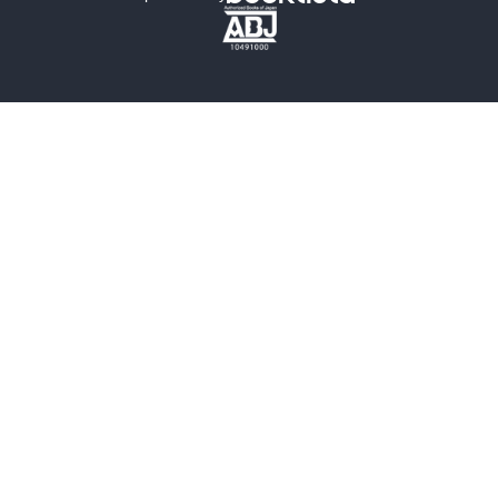
歴史・時代小説
文学
雑誌
グラビア写真集
ボーイズラブ
ティーンズラブ
人文・思想・歴史
社会・政治・法律
ビジネス・経済
サイエンス・テクノロジー
コンピュータ・情報
くらし・家庭
料理・酒
ファッション・美容・ダイエット
ホビー&カルチャー
スポーツ・アウトドア
地図・ガイド
エンターテイメント
芸術・アート
映画・音楽・演劇