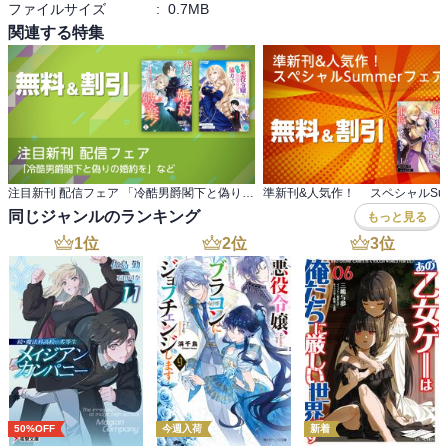
ファイルサイズ
:
0.7MB
関連する特集
注目新刊 配信フェア 「冷酷男爵閣下と偽りの婚約を」など
同じジャンルのランキング
もっと見る
1
位
2
位
3
位
50%OFF
今週入荷
新着