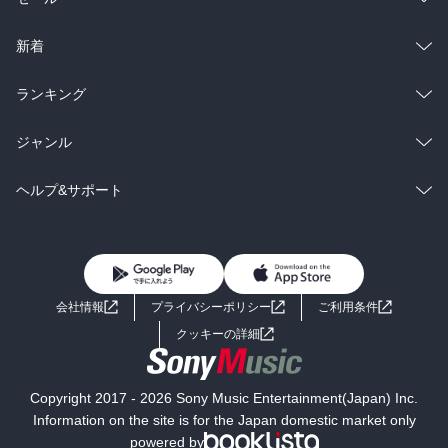
ラノベ
小説
総合
コミック
新着
雑誌・グラビア
ビジネス・実用
ラノベ
小説
総合
コミック
ランキング
BL・TL
雑誌・グラビア
ビジネス・実用
ラノベ
小説
総合
コミック
ジャンル
BL・TL
雑誌・グラビア
ビジネス・実用
ラノベ
小説
コミック
男性コミック
ヘルプ&サポート
BL・TL
雑誌・グラビア
ビジネス・実用
女性コミック
コミック誌
初めての方へ
ヘルプ
BL・TL
ライトノベル
男子向けラノベ
よくあるご質問
お問い合わせ
会社情報
プライバシーポリシー
ご利用条件
女子向けラノベ
小説
利用規約
クッキーの詳細
国内小説
海外小説
Copyright 2017 - 2026 Sony Music Entertainment(Japan) Inc.
ミステリー
SF
Information on the site is for the Japan domestic market only
powered by