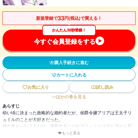
33
新規登録で
円(税込)で買える！
かんたん30秒登録！
今すぐ会員登録をする
購入手続きに進む
カートに入れる
お気に入り
試し読み
ほかの巻を見る
あらすじ
幼い頃に決まった政略的な婚約者だが、侯爵令嬢アリアは王太子リ
ュミルのことが大好きだった。
仲の良かった二人だが、成長するにつれてリュミルはアリアから距
離を置くようになり、顔を会わせれば喧嘩ばかり。
もっと見る