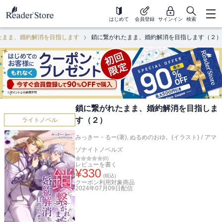
はじめて
会員登録
サインイン
検索
たまま、婚約解消を目指します
鎖に繋がれたまま、婚約解消を目指します（２）
鎖に繋がれたまま、婚約解消を目指しま
す（２）
ライトノベル
みっきー・るー(著)
,
ぬるめのおゆ。(イラスト)
/
アマ
ゾナイトノベルズ
(
0
)
レビューを書く
¥
330
(税込)
クーポン利用対象商品
2024年07月09日
配信