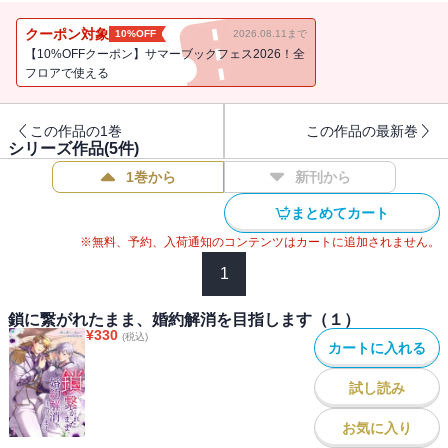
リュミルに嫌われているのだと落ちこみながらも思いを募らせてい
く。
クーポン対象
10%OFF
2026.08.11まで
そんなある日、リュミルがとある子爵令嬢と口づけを交わそうとす
【10%OFFクーポン】サマーブックフェス2026！全
る現場を偶然目撃してしまった。
フロアで使える
アリアは憤慨し、とうとう婚約解消を告げるのだが、リュミルは
「絶対に婚約解消はしない」と言い張る。
この作品の1巻
この作品の最新巻
口論を続ける二人の姿に埒が明かないと思い至った、アリアの執事
シリーズ作品(
5
件)
で魔法使いのアルジャンは、二人を魔法の鎖で繋いでしまう。
1巻から
新刊から
その鎖は物理的に外すことも壊すこともできないが、１カ月たって
もアリアの気持ちが変わらなければ婚約解消を許可すると国王に言
まとめてカート
われた二人。
※無料、予約、入荷通知のコンテンツはカートに追加されません。
鎖に繋がれたままのアリアとリュミルは１カ月の間、寝食を含めた
すべての行動を共にすることに・・・・・・。
1
リュミルへの怒りでいっぱいのアリアだが、それでも傍にいるだけ
で好きな気持ちが溢れて止まらない。
鎖に繋がれたまま、婚約解消を目指します（１）
¥
330
他に好きな女性がいるくせに、婚約破棄を認めない頑固なリュミル
(税込)
カートに入れる
の本当の気持ちとは・・・・・・。
試し読み
『鎖に繋がれたまま、婚約解消を目指します（２）』には「第二
章 鎖に繋がれたまま、揉めています」（後半）～「第三章 鎖に
お気に入り
繋がれたまま、おでかけです」（前半）までを収録