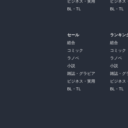
ビジネス・実用
ビジネス
BL・TL
BL・TL
セール
ランキン
総合
総合
コミック
コミック
ラノベ
ラノベ
小説
小説
雑誌・グラビア
雑誌・グ
ビジネス・実用
ビジネス
BL・TL
BL・TL