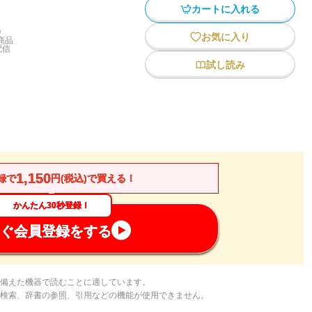
カートに入れる
)
お気に入り
商品
配信
試し読み
1,150
録で
円(税込)で買える！
かんたん30秒登録！
ぐ会員登録をする
備えた機器で読むことに適しています。
検索、辞書の参照、引用などの機能が使用できません。