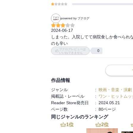
powered by ブクログ
2024-06-17

しまった。入院してて病院食しか食べられ
のも辛い
ブクログレビューは
0
いいねできません
作品情報
ジャンル
:
映画・音楽・演劇
掲載誌・レーベル
:
ワン・ヒットムッ
Reader Store発売日
:
2024.05.21
ページ数
:
80ページ
同じジャンルのランキング
1
位
2
位