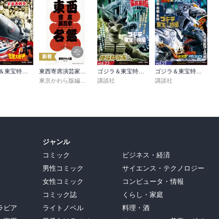
新着
ゴジラ＆東宝特撮 ＯＦＦＩＣＩＡＬ ＭＯＯＫ ｖｏｌ．２６ 宇宙大戦争／惑星大戦争
東西寄席演芸家名鑑3
ゴジラ＆東宝特撮 ＯＦＦＩＣＩＡＬ ＭＯＯＫ ｖｏｌ．２３ 地球防衛軍／海底軍艦
ゴジラ＆東宝特撮 ＯＦＦＩＣＩＡＬ ＭＯＯＫ ｖｏｌ．２１ ゴジラ×メカゴジラ／ゴジラ×モスラ×メカゴジラ 東京ＳＯＳ
東京かわら版編集部
講談社
講談社
ジャンル
コミック
ビジネス・経済
男性コミック
サイエンス・テクノロジー
女性コミック
コンピュータ・情報
コミック誌
くらし・家庭
ラビア
ライトノベル
料理・酒