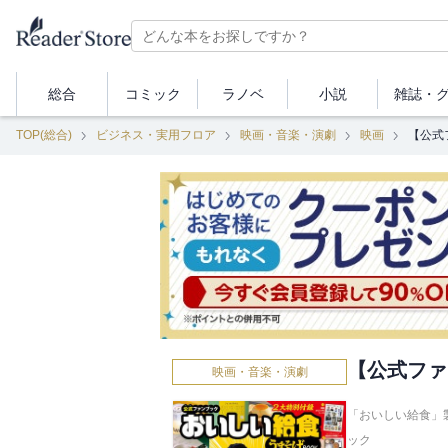
総合
コミック
ラノベ
小説
雑誌・
TOP(総合)
ビジネス・実用フロア
映画・音楽・演劇
映画
【公式
【公式ファ
映画・音楽・演劇
「おいしい給食」製
ック