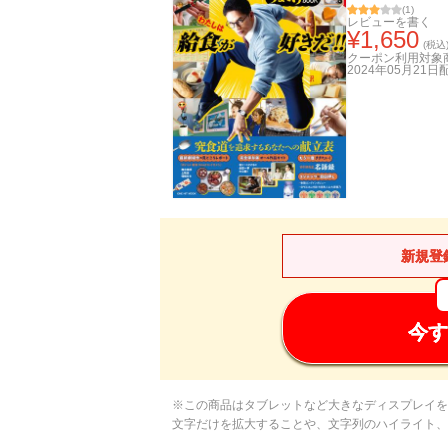
(
1
)
レビューを書く
¥
1,650
(税込
クーポン利用対象
2024年05月21日
新規登
今す
※この商品はタブレットなど大きなディスプレイを
文字だけを拡大することや、文字列のハイライト、