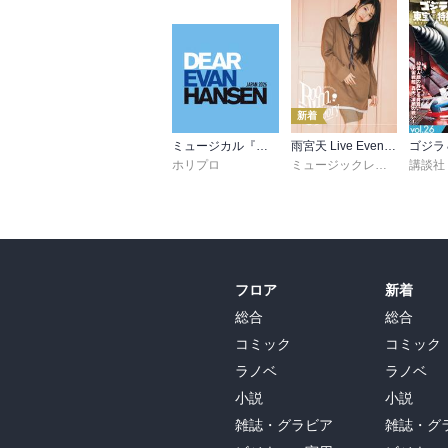
新着
ミュージカル『ディア・エヴァン・ハンセン』公演プログラム －稽古場写真ver.&舞台写真ver. 合本－
雨宮天 Live Event 2026 -Room Theory- パンフレット
ホリプロ
ミュージックレイン
講談社
フロア
新着
総合
総合
コミック
コミック
ラノベ
ラノベ
小説
小説
雑誌・グラビア
雑誌・グ