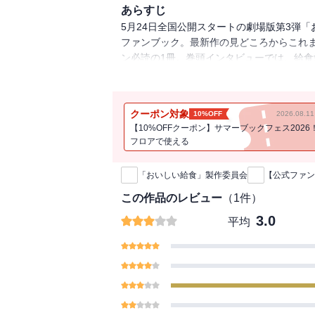
あらすじ
5月24日全国公開スタートの劇場版第3弾「お
ファンブック。最新作の見どころからこれ
ン必読の1冊。巻頭インタビューでは、給
熱い想いをお届け。名言をあつめた特製シ
※電子版では紙版とは内容が一部異なり、
クーポン対象
10%OFF
2026.08.
※電子版では付録を掲載しておりますが、
【10%OFFクーポン】サマーブックフェス2026
※電子版ではプレゼント企画を実施してお
フロアで使える
新刊通知
「おいしい給食」製作委員会
【公式ファン
この作品のレビュー
（
1
件）
3.0
平均