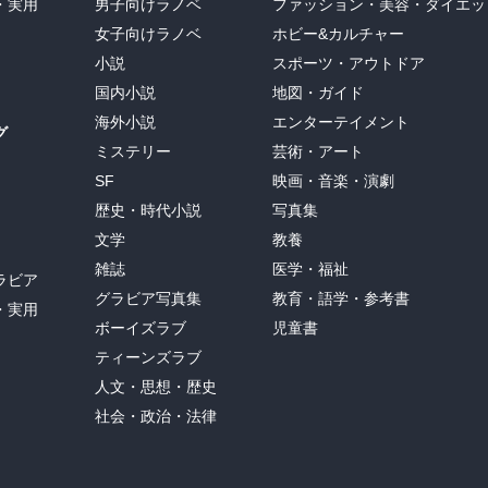
・実用
男子向けラノベ
ファッション・美容・ダイエッ
女子向けラノベ
ホビー&カルチャー
小説
スポーツ・アウトドア
国内小説
地図・ガイド
海外小説
エンターテイメント
グ
ミステリー
芸術・アート
SF
映画・音楽・演劇
歴史・時代小説
写真集
文学
教養
雑誌
医学・福祉
ラビア
グラビア写真集
教育・語学・参考書
・実用
ボーイズラブ
児童書
ティーンズラブ
人文・思想・歴史
社会・政治・法律