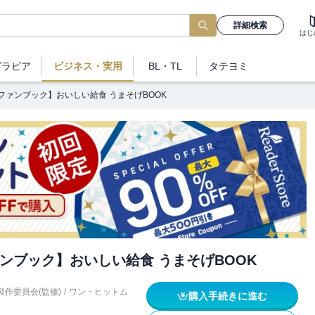
詳細検索
はじ
グラビア
ビジネス
・実用
BL・TL
タテヨミ
ファンブック】おいしい給食 うまそげBOOK
ンブック】おいしい給食 うまそげBOOK
作委員会(監修)
/
ワン・ヒットム
購入手続きに進む