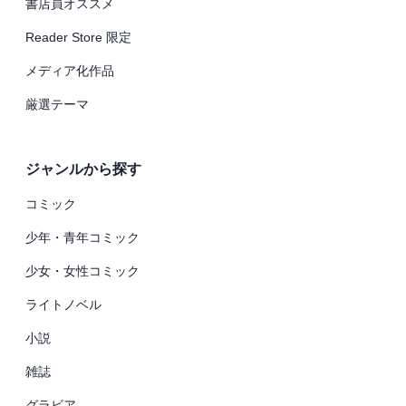
書店員オススメ
Reader Store 限定
メディア化作品
厳選テーマ
ジャンルから探す
コミック
少年・青年コミック
少女・女性コミック
ライトノベル
小説
雑誌
グラビア