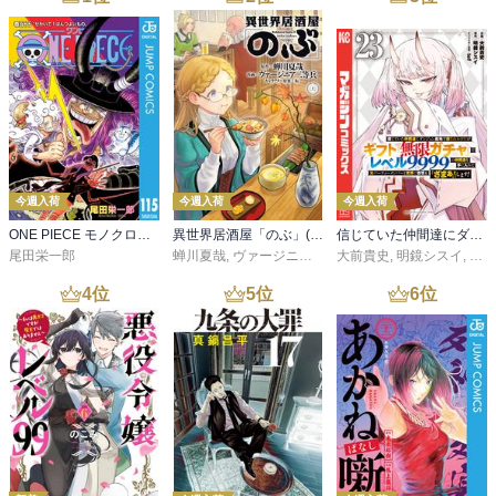
今週入荷
今週入荷
今週入荷
ONE PIECE モノクロ版 115
異世界居酒屋「のぶ」(22)
信じていた仲間達にダンジョン奥地で殺されかけたがギフト『無限ガチャ』でレベル９９９９の仲間達を手に入れて元パーティーメンバーと世界に復讐＆『ざまぁ！』します！（２３）
尾田栄一郎
蝉川夏哉
,
ヴァージニア二等兵
大前貴史
,
転
,
明鏡シスイ
,
ｔｅ
4
位
5
位
6
位