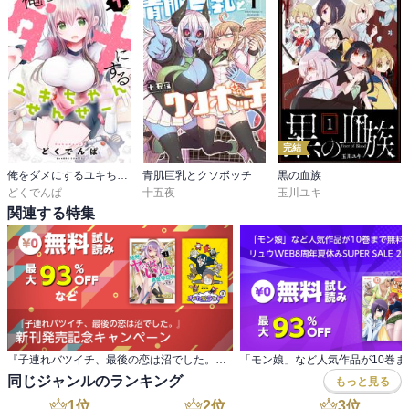
完結
俺をダメにするユキちゃんせんせー
青肌巨乳とクソボッチ
黒の血族
どくでんぱ
十五夜
玉川ユキ
関連する特集
『子連れバツイチ、最後の恋は沼でした。』 新刊発売記念キャンペーン
同じジャンルのランキング
もっと見る
1
位
2
位
3
位