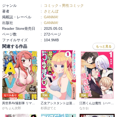
ジャンル
:
コミック
-
男性コミック
著者
:
さとんぼ
掲載誌・レーベル
:
GANMA!
出版社
:
GANMA!
Reader Store発売日
:
2025.05.01
ページ数
:
272ページ
ファイルサイズ
:
104.9MB
関連する作品
もっと見る
セールあり
完結
完結
異世界AV撮影隊 リマスター
乙女アシスタントは漫画家がちゅき
江西くんは魔性（ハーレム）体質に目覚めました
がちょん次郎
杉原ぽてと
なかお