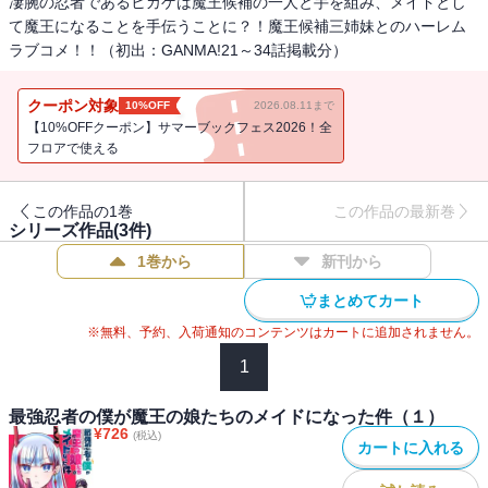
凄腕の忍者であるヒカゲは魔王候補の一人と手を組み、メイドとし
て魔王になることを手伝うことに？！魔王候補三姉妹とのハーレム
ラブコメ！！（初出：GANMA!21～34話掲載分）
クーポン対象
10%OFF
2026.08.11まで
【10%OFFクーポン】サマーブックフェス2026！全
フロアで使える
この作品の1巻
この作品の最新巻
シリーズ作品(
3
件)
1巻から
新刊から
まとめてカート
※無料、予約、入荷通知のコンテンツはカートに追加されません。
1
最強忍者の僕が魔王の娘たちのメイドになった件（１）
¥
726
(税込)
カートに入れる