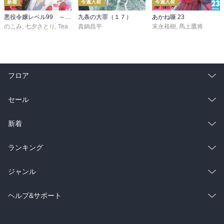
新着
今週入荷
今週入荷
悪役令嬢レベル99 ～私は裏ボスですが魔王ではありません～ その６
九条の大罪（１７）
あかね噺 23
のこみ
,
七夕さとり
,
Tea
真鍋昌平
末永裕樹
,
馬上鷹将
フロア
総合
コミック
セール
ラノベ
小説
総合
コミック
新着
雑誌・グラビア
ビジネス・実用
ラノベ
小説
総合
コミック
ランキング
BL・TL
雑誌・グラビア
ビジネス・実用
ラノベ
小説
総合
コミック
ジャンル
BL・TL
雑誌・グラビア
ビジネス・実用
ラノベ
小説
コミック
男性コミック
ヘルプ&サポート
BL・TL
雑誌・グラビア
ビジネス・実用
女性コミック
コミック誌
初めての方へ
ヘルプ