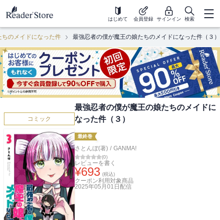
はじめて
会員登録
サインイン
検索
たちのメイドになった件
最強忍者の僕が魔王の娘たちのメイドになった件（３）
最強忍者の僕が魔王の娘たちのメイドに
なった件（３）
コミック
最終巻
さとんぼ(著)
/
GANMA!
(
0
)
レビューを書く
¥
693
(税込)
クーポン利用対象商品
2025年05月01日
配信