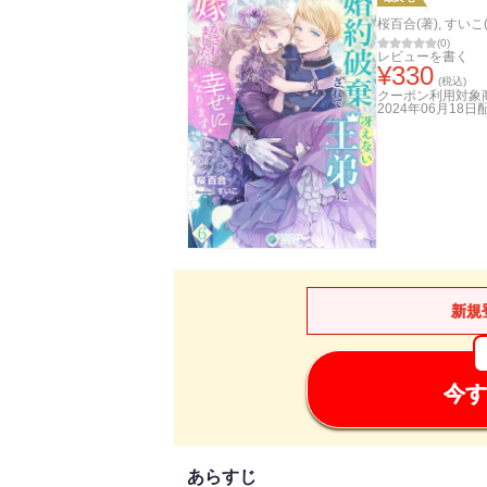
桜百合(著)
,
すいこ
(
0
)
レビューを書く
¥
330
(税込)
クーポン利用対象
2024年06月18日
新規
今す
あらすじ