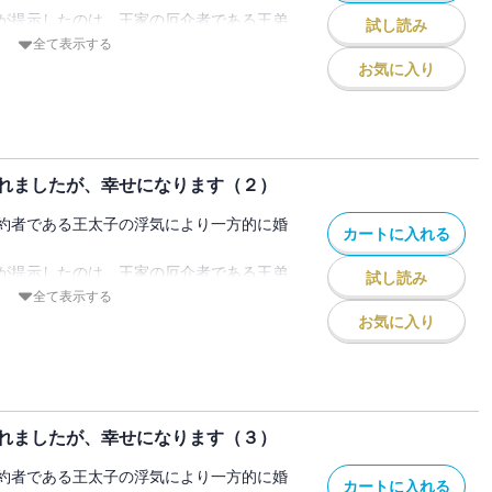
が提示したのは、王家の厄介者である王弟
試し読み
結婚だった。
全て表示する
えない見た目とおどおどした話し方から、
お気に入り
れる存在だった。
手との結婚なんてごめんだと思ったが、父
だと勧められてしまう。
子をしのぐほどの強い魔力を持つ素晴らし
れましたが、幸せになります（２）
うで・・・・・・。
いリズだったが、父の言葉を信じて、妻と
約者である王太子の浮気により一方的に婚
カートに入れる
てることを決意する。
ルはリズと上手く話もできず、いつも自信
が提示したのは、王家の厄介者である王弟
試し読み
結婚だった。
全て表示する
じられず、とても王族とは思えなかった。
えない見た目とおどおどした話し方から、
お気に入り
対に幸せになると決めたリズは彼ときちん
れる存在だった。
手との結婚なんてごめんだと思ったが、父
ためだったが、彼のことを知り、ダイエッ
だと勧められてしまう。
ごすうちに、いつしかその距離は縮まりど
子をしのぐほどの強い魔力を持つ素晴らし
ていく・・・・・・。
れましたが、幸せになります（３）
うで・・・・・・。
ポールは、あっという間に誰もが目を奪わ
いリズだったが、父の言葉を信じて、妻と
約者である王太子の浮気により一方的に婚
んな夫にこれでもかと溺愛されて――！？
カートに入れる
てることを決意する。