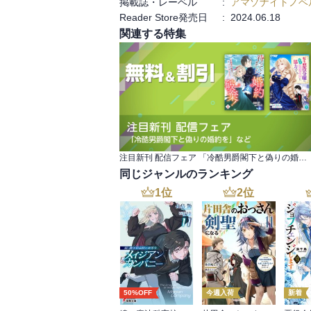
掲載誌・レーベル
:
アマゾナイトノベ
Reader Store発売日
:
2024.06.18
関連する特集
注目新刊 配信フェア 「冷酷男爵閣下と偽りの婚約を」など
同じジャンルのランキング
1
位
2
位
50%OFF
今週入荷
新着