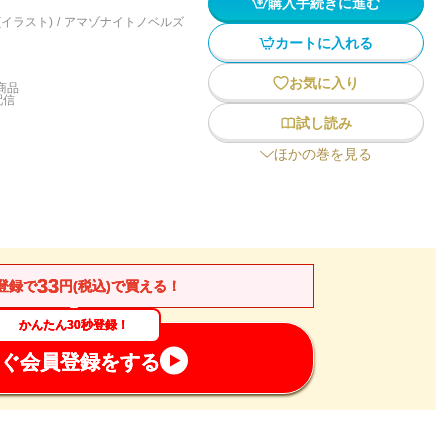
購入手続きに進む
(イラスト)
/
アマゾナイトノベルズ
カートに入れる
お気に入り
商品
配信
試し読み
ほかの巻を見る
33
登録で
円(税込)で買える！
かんたん30秒登録！
ぐ会員登録をする