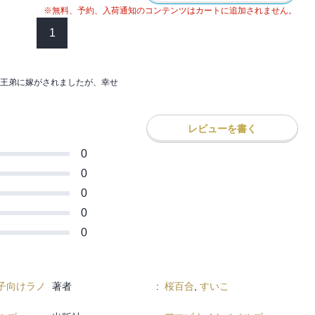
んな夫にこれでもかと溺愛されて――！？
いリズだったが、父の言葉を信じて、妻と
※無料、予約、入荷通知のコンテンツはカートに追加されません。
てることを決意する。
1
ない王弟に嫁がされましたが、幸せになり
ルはリズと上手く話もできず、いつも自信
編 王太子殿下と王弟殿下」～「本編 王
（前半）までを収録
じられず、とても王族とは思えなかった。
王弟に嫁がされましたが、幸せ
対に幸せになると決めたリズは彼ときちん
ためだったが、彼のことを知り、ダイエッ
レビューを書く
ごすうちに、いつしかその距離は縮まりど
ていく・・・・・・。
0
ポールは、あっという間に誰もが目を奪わ
0
んな夫にこれでもかと溺愛されて――！？
0
ない王弟に嫁がされましたが、幸せになり
0
編 王弟殿下は泣き虫です」（後半）～
0
リストロ公爵の誕生」を収録
子向けラノ
著者
:
桜百合
,
すいこ