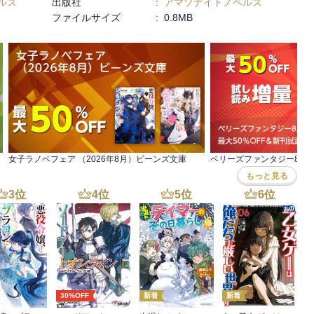
ルズ
出版社
:
アマゾナイトノベルズ
ファイルサイズ
:
0.8MB
女子ラノベフェア （2026年8月）ビーンズ文庫
もっと見る
3
位
4
位
5
位
6
位
30%OFF
新着
新着