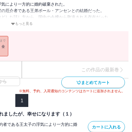
浮気により一方的に婚約破棄された。
家の厄介者である王弟ポール・アンセンとの結婚だった。
おどした話し方から、国中の令嬢から敬遠される存在だった。
めんだと思ったが、父からはむしろいい縁談だと勧められてしまう。
もっと見る
い魔力を持つ素晴らしい素質のある人物だそうで・・・・・・。
の言葉を信じて、妻となり彼を一流の男に育てることを決意する。
11まで
もできず、いつも自信がなさそうだった。
！全
族とは思えなかった。
めたリズは彼ときちんと向き合うことに。
ことを知り、ダイエットに励む彼と一緒に過ごすうちに、いつしかそ
いく・・・・・・。
この作品の最新巻
う間に誰もが目を奪われる美丈夫となり、そんな夫にこれでもかと溺
から
まとめてカート
※無料、予約、入荷通知のコンテンツはカートに追加されません。
ましたが、幸せになります（６）』には「本編 王弟殿下は泣き虫で
1
トロ公爵の誕生」を収録
れましたが、幸せになります（１）
約者である王太子の浮気により一方的に婚
カートに入れる