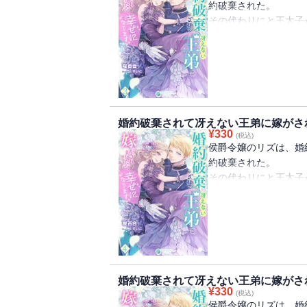
約破棄された。
作者より
しかし、結婚後もポー
その代わりにと王太子
前向きなヒロインが自
がなさそうだった。
ポール・アンセンとの
人は見かけで判断して
また大食いで威厳も感
ポールは太った体の冴
いつか努力は報われる
とはいえ、ポールと絶
国中の令嬢から敬遠さ
そんなメッセージもこ
と向き合うことに。
当然、リズもそんな相
冴えないヒーローがヒ
初めは王太子を見返す
からはむしろいい縁談
掴み取るまでの過程を
トに励む彼と一緒に過
王弟ポールは実は王太
んどんポールに惹かれ
婚約破棄されて冴えない王弟に嫁がさ
い素質のある人物だそ
『婚約破棄されて冴え
¥
330
ぽっちゃり体型だった
(税込)
にわかには信じられな
ます（１）』には「本
侯爵令嬢のリズは、婚
れる美丈夫となり、そ
なり彼を一流の男に育
編 王弟殿下のことを
約破棄された。
しかし、結婚後もポー
その代わりにと王太子
『婚約破棄されて冴え
がなさそうだった。
ポール・アンセンとの
ます（２）』には「本
また大食いで威厳も感
ポールは太った体の冴
（後半）～「本編 舞
とはいえ、ポールと絶
国中の令嬢から敬遠さ
と向き合うことに。
当然、リズもそんな相
初めは王太子を見返す
からはむしろいい縁談
トに励む彼と一緒に過
王弟ポールは実は王太
んどんポールに惹かれ
婚約破棄されて冴えない王弟に嫁がさ
い素質のある人物だそ
¥
330
ぽっちゃり体型だった
(税込)
にわかには信じられな
侯爵令嬢のリズは、婚
れる美丈夫となり、そ