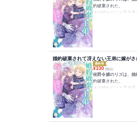
なり彼を一流の男に育
約破棄された。
しかし、結婚後もポー
その代わりにと王太子
『婚約破棄されて冴え
がなさそうだった。
ポール・アンセンとの
ます（３）』には「本
また大食いで威厳も感
ポールは太った体の冴
二人」までを収録
とはいえ、ポールと絶
国中の令嬢から敬遠さ
と向き合うことに。
当然、リズもそんな相
初めは王太子を見返す
からはむしろいい縁談
トに励む彼と一緒に過
王弟ポールは実は王太
んどんポールに惹かれ
婚約破棄されて冴えない王弟に嫁がさ
い素質のある人物だそ
ぽっちゃり体型だった
最終巻
にわかには信じられな
¥
330
(税込)
れる美丈夫となり、そ
なり彼を一流の男に育
侯爵令嬢のリズは、婚
しかし、結婚後もポー
約破棄された。
『婚約破棄されて冴え
がなさそうだった。
その代わりにと王太子
ます（４）』には「本
また大食いで威厳も感
ポール・アンセンとの
無償の愛」までを収録
とはいえ、ポールと絶
ポールは太った体の冴
と向き合うことに。
国中の令嬢から敬遠さ
初めは王太子を見返す
当然、リズもそんな相
トに励む彼と一緒に過
からはむしろいい縁談
んどんポールに惹かれ
王弟ポールは実は王太
ぽっちゃり体型だった
い素質のある人物だそ