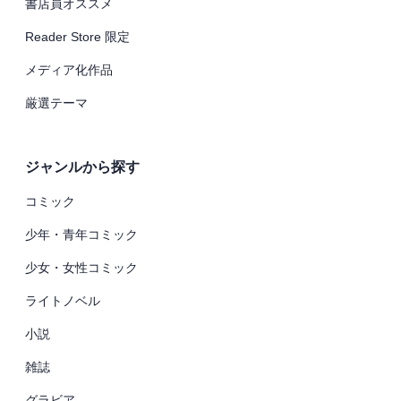
書店員オススメ
Reader Store 限定
メディア化作品
厳選テーマ
ジャンルから探す
コミック
少年・青年コミック
少女・女性コミック
ライトノベル
小説
雑誌
グラビア