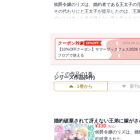
侯爵令嬢のリズは、婚約者である王太子の
その代わりにと王太子が提示したのは、王
ポールは太った体の冴えない見た目とおど
当然、リズもそんな相手との結婚なんてご
王弟ポールは実は王太子をしのぐほどの強
にわかには信じられないリズだったが、父
クーポン対象
10%OFF
2026.08.
しかし、結婚後もポールはリズと上手く話
【10%OFFクーポン】サマーブックフェス2026
また大食いで威厳も感じられず、とても王
フロアで使える
とはいえ、ポールと絶対に幸せになると決
初めは王太子を見返すためだったが、彼の
の距離は縮まりどんどんポールに惹かれて
この作品の1巻
シリーズ作品(
6
件)
ぽっちゃり体型だったポールは、あっとい
1巻から
新刊
愛されて――！？
『婚約破棄されて冴えない王弟に嫁がされ
す」（後半）～「番外編 ポール・アリス
婚約破棄されて冴えない王弟に嫁がさ
¥
330
(税込)
侯爵令嬢のリズは、婚
約破棄された。