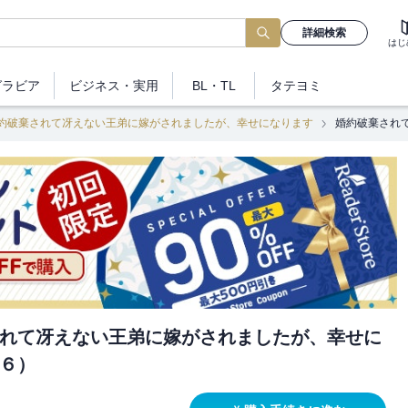
詳細検索
はじ
グラビア
ビジネス
・実用
BL・TL
タテヨミ
約破棄されて冴えない王弟に嫁がされましたが、幸せになります
婚約破棄され
れて冴えない王弟に嫁がされましたが、幸せに
６）