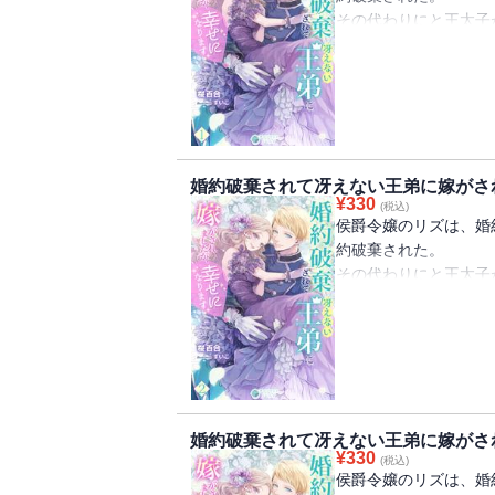
その代わりにと王太子
ポール・アンセンとの
ポールは太った体の冴
国中の令嬢から敬遠さ
当然、リズもそんな相
からはむしろいい縁談
王弟ポールは実は王太
婚約破棄されて冴えない王弟に嫁がさ
い素質のある人物だそ
¥
330
(税込)
にわかには信じられな
侯爵令嬢のリズは、婚
なり彼を一流の男に育
約破棄された。
しかし、結婚後もポー
その代わりにと王太子
がなさそうだった。
ポール・アンセンとの
また大食いで威厳も感
ポールは太った体の冴
とはいえ、ポールと絶
国中の令嬢から敬遠さ
と向き合うことに。
当然、リズもそんな相
初めは王太子を見返す
からはむしろいい縁談
トに励む彼と一緒に過
王弟ポールは実は王太
んどんポールに惹かれ
婚約破棄されて冴えない王弟に嫁がさ
い素質のある人物だそ
¥
330
ぽっちゃり体型だった
(税込)
にわかには信じられな
侯爵令嬢のリズは、婚
れる美丈夫となり、そ
なり彼を一流の男に育