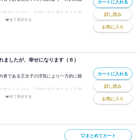
カートに入れる
てることを決意する。
ルはリズと上手く話もできず、いつも自信
が提示したのは、王家の厄介者である王弟
ない王弟に嫁がされましたが、幸せになり
試し読み
結婚だった。
全て表示する
編 それぞれの思惑」～「本編 結ばれた
じられず、とても王族とは思えなかった。
えない見た目とおどおどした話し方から、
お気に入り
対に幸せになると決めたリズは彼ときちん
れる存在だった。
手との結婚なんてごめんだと思ったが、父
ためだったが、彼のことを知り、ダイエッ
だと勧められてしまう。
ごすうちに、いつしかその距離は縮まりど
子をしのぐほどの強い魔力を持つ素晴らし
ていく・・・・・・。
れましたが、幸せになります（６）
うで・・・・・・。
ポールは、あっという間に誰もが目を奪わ
いリズだったが、父の言葉を信じて、妻と
んな夫にこれでもかと溺愛されて――！？
カートに入れる
てることを決意する。
約者である王太子の浮気により一方的に婚
ルはリズと上手く話もできず、いつも自信
ない王弟に嫁がされましたが、幸せになり
試し読み
が提示したのは、王家の厄介者である王弟
編 筋違いな要求」～「本編 王弟殿下の
じられず、とても王族とは思えなかった。
結婚だった。
全て表示する
お気に入り
対に幸せになると決めたリズは彼ときちん
えない見た目とおどおどした話し方から、
れる存在だった。
ためだったが、彼のことを知り、ダイエッ
手との結婚なんてごめんだと思ったが、父
ごすうちに、いつしかその距離は縮まりど
だと勧められてしまう。
ていく・・・・・・。
子をしのぐほどの強い魔力を持つ素晴らし
まとめてカート
ポールは、あっという間に誰もが目を奪わ
うで・・・・・・。