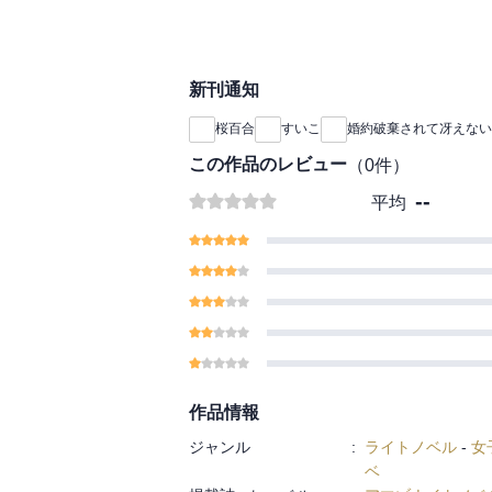
れる美丈夫となり、そ
にわかには信じられな
なり彼を一流の男に育
『婚約破棄されて冴え
しかし、結婚後もポー
ます（５）』には「本
新刊通知
がなさそうだった。
弟殿下は泣き虫です」
また大食いで威厳も感
桜百合
すいこ
婚約破棄されて冴えない
とはいえ、ポールと絶
と向き合うことに。
この作品のレビュー
（
0
件）
初めは王太子を見返す
--
平均
トに励む彼と一緒に過
んどんポールに惹かれ
ぽっちゃり体型だった
れる美丈夫となり、そ
『婚約破棄されて冴え
ます（６）』には「本
「番外編 ポール・ア
作品情報
ジャンル
:
ライトノベル
-
女
ベ