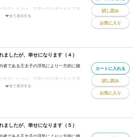
ルはリズと上手く話もできず、いつも自信
が提示したのは、王家の厄介者である王弟
分の力で困難を乗り越えていくお話です。
試し読み
結婚だった。
全て表示する
はならない。
じられず、とても王族とは思えなかった。
えない見た目とおどおどした話し方から、
お気に入り
。
対に幸せになると決めたリズは彼ときちん
れる存在だった。
めて書き上げました。
手との結婚なんてごめんだと思ったが、父
ロインの手で生まれ変わり、二人で幸せを
ためだったが、彼のことを知り、ダイエッ
だと勧められてしまう。
ぜひお楽しみください。
ごすうちに、いつしかその距離は縮まりど
子をしのぐほどの強い魔力を持つ素晴らし
ていく・・・・・・。
れましたが、幸せになります（４）
うで・・・・・・。
ない王弟に嫁がされましたが、幸せになり
ポールは、あっという間に誰もが目を奪わ
いリズだったが、父の言葉を信じて、妻と
編 ポール・アンセン王弟殿下」～「本
約者である王太子の浮気により一方的に婚
んな夫にこれでもかと溺愛されて――！？
カートに入れる
てることを決意する。
教えてください」（前半）までを収録
ルはリズと上手く話もできず、いつも自信
が提示したのは、王家の厄介者である王弟
ない王弟に嫁がされましたが、幸せになり
試し読み
結婚だった。
全て表示する
編 王弟殿下のことを教えてください」
じられず、とても王族とは思えなかった。
えない見た目とおどおどした話し方から、
お気に入り
踏会が終わったら」までを収録
対に幸せになると決めたリズは彼ときちん
れる存在だった。
手との結婚なんてごめんだと思ったが、父
ためだったが、彼のことを知り、ダイエッ
だと勧められてしまう。
ごすうちに、いつしかその距離は縮まりど
子をしのぐほどの強い魔力を持つ素晴らし
ていく・・・・・・。
れましたが、幸せになります（５）
うで・・・・・・。
ポールは、あっという間に誰もが目を奪わ
いリズだったが、父の言葉を信じて、妻と
約者である王太子の浮気により一方的に婚
んな夫にこれでもかと溺愛されて――！？