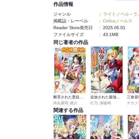
作品情報
ジャンル
:
ライトノベル
-
ラ
掲載誌・レーベル
:
Celicaノベルス
Reader Store発売日
:
2025.05.01
ファイルサイズ
:
43.1MB
同じ著者の作品
完結
断罪された悪役令嬢ですが、パンを焼いたら聖女にジョブチェンジしました!?
追放された最強令嬢は、新たな人生を自由に生きる
烏丸紫明
,
眠介
灯乃
,
深破鳴
チカフ
関連する作品