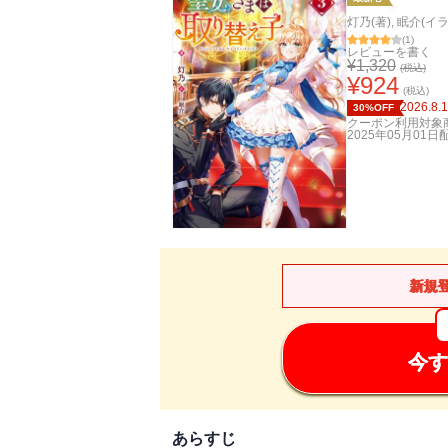
灯乃(著)
,
眠介(イラ
(
1
)
レビューを書く
¥
1,320
(税込)
¥
924
(税込)
2026.8.
30%OFF
クーポン利用対象
2025年05月01日
新規
今す
あらすじ