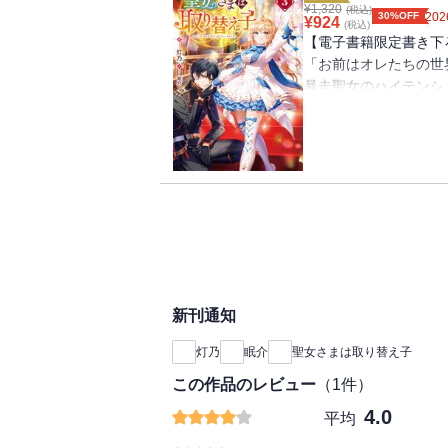
界には、君【聖女】の
¥
1,320
(税込)
【あらすじ】
30%OFF
202
¥
924
(税込)
なぜか！「老後の安定
【電子書籍限定書き下
ます！」と前向きに取
波乱の魔導学園入学式
「お前はオレたちの世
最も力を発揮できる「
が飛び込んできた。治
暴走聖女のハイテンシ
葉と拳でぶん殴って、
いるらしい。
もちろん、「自分」の
騒動で知った「リオ」
コミックス1巻同日発
お給料のためなら、フ
がらも、怪我人を治せ
書き下ろし番外編巻末
のハイテンション・キ
気込み、初めての戦場
「聖女の力【パワー】
持ち前のノリと勢いを
【あらすじ】
著者について
姿は傷ついた騎士たち
●灯乃（とうの）
その勢いのまま魔獣凶
狂化魔獣を浄化し魔力
ハッピーエンドスキー
「リオ」と同じ孤児院
う。
をしてしまうと、残さ
てきてーー？
そんな大ピンチを救っ
作の主人公は『取り替
新刊通知
謎だらけの「リオ」の
おまけに各国から続々
入れ替わってしまった子
のハイテンション・キ
員が揃い踏み！
灯乃
眠介
聖女さまは取り替え子
`)。 ・・・・・・
頼もしい同族たちと比
たいと思います。
この作品のレビュー
（
1
件）
を思わず口にするがー
著者について
4.0
「お前は、何があろう
平均
●灯乃（とうの）
彼女を守る魔導騎士た