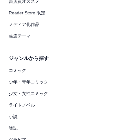
書店員オススメ
Reader Store 限定
メディア化作品
厳選テーマ
ジャンルから探す
コミック
少年・青年コミック
少女・女性コミック
ライトノベル
小説
雑誌
グラビア