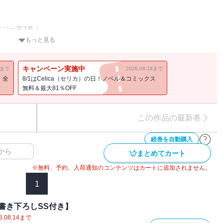
」
ジー第3巻！
もっと見る
キャンペーン実施中
11まで
2026.08.14まで
！全
8/1はCelica（セリカ）の日！ノベル＆コミックス
無料＆最大81％OFF
、雪原に倒れてしまう。
この作品の最新巻
新たな聖女だった。
り、ついに聖女5人全員が揃い踏み！
続巻を自動購入
さえも歌えない劣等感を思わず口にするがーー？
から
まとめてカート
世界一可愛い聖女だ」
※無料、予約、入荷通知のコンテンツはカートに追加されません。
、失った自信を取り戻すと、誰と比べることもなく、自分らしい聖女
1
の乱れによるスタンピードが発生！
聖女のハイテンション・キュアファンタジー第3巻！
書き下ろしSS付き】
6.08.14
まで