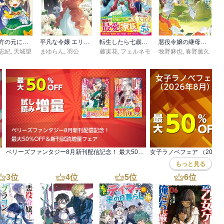
あなた方の元に戻るつもりはございません！
平凡な令嬢 エリス・ラースの日常
転生したら七歳の捨てられ王女でした～廃屋でほったらかしにされていたけど、敵国の公爵家で才能が開花しました!?～【電子限定SS付き】
悪役令嬢の継母に転生したので娘を幸せにします、力尽くで。
志紀
,
天城望
まゆらん
,
羽公
藤実花
,
フェルネモ
牧野麻也
,
春野薫久
ベリーズファンタジー8月新刊配信記念！ 最大50％OFF＆新刊試読増量フェア
女子ラノベフェア （202
もっと見る
3
位
4
位
5
位
6
位