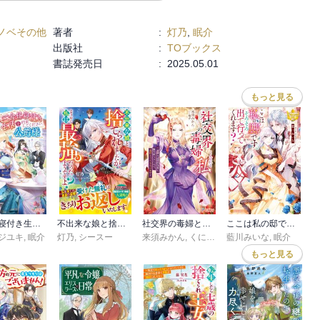
ノベその他
著者
:
灯乃
,
眠介
出版社
:
TOブックス
書誌発売日
:
2025.05.01
もっと見る
三食昼寝付き生活を約束してください、公爵様
不出来な娘と捨てられましたが、どうやら私は最強だったようですよ？
社交界の毒婦とよばれる私
ここは私の邸です。そろそろ出て行ってくれます？
ジユキ
,
眠介
灯乃
,
シースー
来須みかん
,
くにみつ
,
藍川みいな
眠介
,
眠介
もっと見る