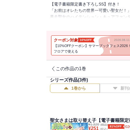
【電子書籍限定書き下ろしSS】付き！
「お前はオレたちの世界一可愛い聖女だ！
暴走聖女のハイテンション・キュアファンタ
コミックス1巻同日発売！
書き下ろし番外編巻末収録！
クーポン対象
10%OFF
2026.08.
【10%OFFクーポン】サマーブックフェス2026
フロアで使える
【あらすじ】
狂化魔獣を浄化し魔力を使い切ったナギは
この作品の1巻
そんな大ピンチを救ったのは、突如現れた
シリーズ作品(
3
件)
おまけに各国から続々と聖女発見の報が入
頼もしい同族たちと比べ、自分は「聖歌」
1巻から
新刊
「お前は、何があろうとオレたちにとって
彼女を守る魔導騎士たちに褒め殺しにあい
になろう！ と決意。
そんな中、ミロスラヴァ王国各地で、地脈
一国滅亡の危機に聖女の力が集う!? 暴走
聖女さまは取り替え子【電子書籍限定
¥
1,320
(税込)
81%OFF
202
¥
251
(税込)