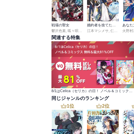
戦場の聖女
婚約者を捨てたら、楽しい魔法学校の生活が待っていました！
鬱沢色素
,
呱々唄七つ
江本マシメサ
,
仁藤あかね
火野村
関連する特集
8/1はCelica（セリカ）の日！ ノベル＆コミックス 無料＆最大81％OFF
同じジャンルのランキング
1
位
2
位