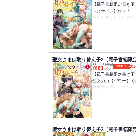
【電子書籍限定書き下
著者について
トとサイン】付き！
灯乃
売られたケンカは買う
先日、愛犬の前脚に悪性腫瘍ができてしまい、
ってモンでしょう!?
でも、ペット保険に入っていたお陰で、だ
※ただしこの世界の聖
ペットと暮らしているみなさま、万が一に
型破りな暴走聖女が容
アファンタジー！
書き下ろし短編巻末収
聖女さまは取り替え子2【電子書籍限
¥
1,320
書き下ろし短編「リオ
(税込)
50%OFF
202
¥
660
(税込)
【電子書籍限定書き下
聖女の力【パワー】で
【あらすじ】
暴走聖女のハイテンシ
JKデビュー目前のナ
書き下ろし番外編巻末
目を覚ますと見知らぬ
コミカライズ企画進行
た異世界の少女と入れ替
どうやら同じ魂を持つ
書き下ろし番外編「神
に際に中身が替わって
聖女さまは取り替え子3【電子書籍限
個性派揃いの魔導騎士
最新巻