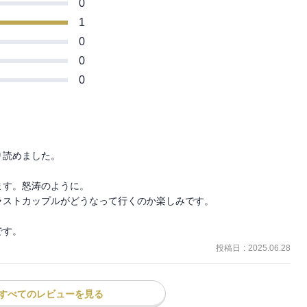
0
のモノカキです。肉親が異世界転生や転移
もなく、自分らしい聖女になろう！ と決
れた家族が大変だなあ、と考えた結果、本
1
え子』となりました。その結果、主人公と
ァ王国各地で、地脈の乱れによるスタンピ
0
が、大変可哀相なことに(´･ω･
0
こちらの世界で、全力で幸せになってもらい
の力が集う!? 暴走聖女のハイテンショ
0
ー第3巻！
読めました。

性腫瘍ができてしまい、その治療費で五十
･ω･`)
す。怒涛のように。

っていたお陰で、だいぶお財布の傷は浅く
ストカップルがどうなって行くのか楽しみです。

みなさま、万が一に備えてぜひ保険に入っ
です。
投稿日
:
2025.06.28
すべてのレビューを見る