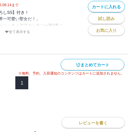
力が必要だと教えられるが・・・・・・
6.08.14
まで
カートに入れる
のため、聖女業でガッツリ稼がせてもらい
ろしSS】付き！
り組むことに！
の直後、ナギの元へ狂化魔獣出現の知らせ
試し読み
界一可愛い聖女だ！」
聖歌」は歌えないけど、迫りくる脅威を言
癒魔術が効かない攻撃に甚大な被害が出て
ョン・キュアファンタジー第3巻！
歴代最強の「生物兵器」として大活躍!?
お気に入り
全て表示する
敵討ちも忘れずに！
の生家との因縁と彼女の過去が気になりな
売！
ルスロットルで世界を救います！暴走少女
るのは聖女【わたし】の魔法だけ！ と意
収録！
ュアファンタジー！
へ。
でキレイになーれ！」
発揮して、一心不乱に人々に癒しを与える
まとめてカート
の心をも救っていく。
※無料、予約、入荷通知のコンテンツはカートに追加されません。
暴化の原因の魔導鉱石の浄化に向かうと、
を使い切ったナギは、雪原に倒れてしま
のモノカキです。肉親が異世界転生や転移
で育った人物が関わっていることがわかっ
1
れた家族が大変だなあ、と考えた結果、本
たのは、突如現れた新たな聖女だった。
え子』となりました。その結果、主人公と
過去と世界の危機が交錯する!? 暴走聖女
と聖女発見の報が入り、ついに聖女5人全
が、大変可哀相なことに(´･ω･
ュアファンタジー第2巻！
こちらの世界で、全力で幸せになってもらい
べ、自分は「聖歌」さえも歌えない劣等感
ー？
とオレたちにとって世界一可愛い聖女だ」
レビューを書く
ちに褒め殺しにあい、失った自信を取り戻