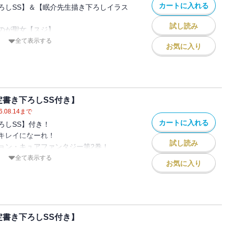
カートに入れる
ろしSS】＆【眠介先生描き下ろしイラス
試し読み
のが聖女【スジ】
その治療費で五十万円以上吹っ飛びました(´･ω･`)
全て表示する
お気に入り
いぶお財布の傷は浅くなりました。
女は最強の生物兵器です。
備えてぜひ保険に入っておきましょう！
赦なく世界を救う!?ハイテンション・キュ
録！
定書き下ろしSS付き】
」
6.08.14
まで
カートに入れる
ろしSS】付き！
キレイになーれ！
試し読み
ョン・キュアファンタジー第2巻！
全て表示する
お気に入り
ギは大混乱していた。
収録！
森の中。しかも、幼い頃から何度も夢に見
中！
わってる!?
自分は、理不尽に殺された「あの子」と死
さまのいない世界で」
しまったらしい？
定書き下ろしSS付き】
団に助けられ、突然、魔獣が蔓延るこの世