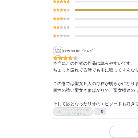
ハッピーエンドスキー
すと、誰と比べること
をしてしまうと、残さ
意。
作の主人公は『取り替
そんな中、ミロスラヴ
入れ替わってしまった子
ードが発生！
`)。 ・・・・・・
一国滅亡の危機に聖女
たいと思います。
ン・キュアファンタジ
powered by ブクログ
著者について
本当にこの作者の作品は読みやすいです。

灯乃
ちょっと疲れてる時でも手に取ってすんなり
先日、愛犬の前脚に悪
万円以上吹っ飛びました(´
この巻では聖女５人の存在が明らかになりま
でも、ペット保険に入
個性の強い聖女さまばかりで、聖女様達のラ
なりました。
ペットと暮らしている
そして凪となったリオのエピソードも好き
ておきましょう！
ブクログレビューは
0
いいねできません