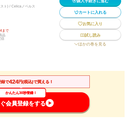
購入手続きに進む
スト)
/
Celicaノベルス
カートに入れる
お気に入り
14
まで
試し読み
商品
配信
ほかの巻を見る
424
登録で
円(税込)で買える！
かんたん30秒登録！
ぐ会員登録をする