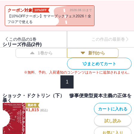
づき，舌鋒鋭い筆致でその正体を暴き出す．（解説＝中山智香子）
クーポン対象
10%OFF
2026.08.11まで
【10%OFFクーポン】サマーブックフェス2026！全
フロアで使える
この作品の1巻
この作品の最新巻
シリーズ作品(
2
件)
1巻から
新刊から
まとめてカート
※無料、予約、入荷通知のコンテンツはカートに追加されません。
1
ショック・ドクトリン（下） 惨事便乗型資本主義の正体を
暴く
最終巻
カートに入れる
¥
1,815
(税込)
試し読み
お気に入り