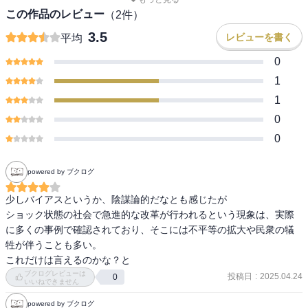
この作品のレビュー
（
2
件）
3.5
レビューを書く
平均
0
1
1
0
0
powered by ブクログ
少しバイアスというか、陰謀論的だなとも感じたが

ショック状態の社会で急進的な改革が行われるという現象は、実際
に多くの事例で確認されており、そこには不平等の拡大や民衆の犠
牲が伴うことも多い。

これだけは言えるのかな？と
ブクログレビューは
投稿日
:
2025.04.24
0
いいねできません
powered by ブクログ