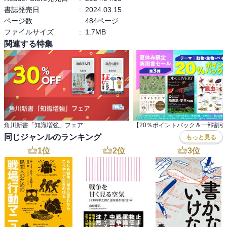
のためでなく、未開拓のアラブ市場を獲得するため とのこと

書誌発売日
:
2024.03.15
ページ数
:
484ページ
ファイルサイズ
:
1.7MB
関連する特集
角川新書「知識増強」フェア
同じジャンルのランキング
もっと見る
1
位
2
位
3
位