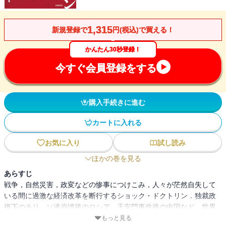
1,315
新規登録で
円(税込)で買える！
かんたん30秒登録！
今すぐ会員登録をする
購入手続きに進む
カートに入れる
お気に入り
試し読み
ほかの巻を見る
あらすじ
戦争，自然災害，政変などの惨事につけこみ，人々が茫然自失して
いる間に過激な経済改革を断行するショック・ドクトリン．独裁政
権下のチリ，ソ連崩壊後のロシア，天安門事件後の中国など，世界
中を席捲した改革は何をもたらしたのか．綿密かつ豊富な取材に基
もっと見る