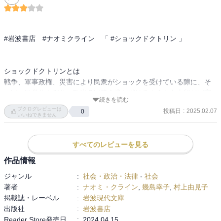
#岩波書店　#ナオミクライン　「 #ショックドクトリン 」

ショックドクトリンとは

戦争、軍事政権、災害により民衆がショックを受けている隙に、そ
の国の民営化を図り、欧米多国籍企業が儲けるような自由貿易国家
続きを読む
に作り変える政策

ブクログレビューは
投稿日
:
2025.02.07
0
いいねできません
ショックドクトリンの政策設計者として、経済学者フリードマンを
すべてのレビューを見る
強く批判する論調。国と大企業のコーポラティズムが自由の枠組み
を決めている点が問題なのだと思う

作品情報
ジャンル
:
社会・政治・法律
-
社会
著者
:
ナオミ・クライン
,
幾島幸子
,
村上由見子
掲載誌・レーベル
:
岩波現代文庫
出版社
:
岩波書店
アメリカがアラブ世界に干渉するのは、アメリカの平和や宗教対立
Reader Store発売日
:
2024.04.15