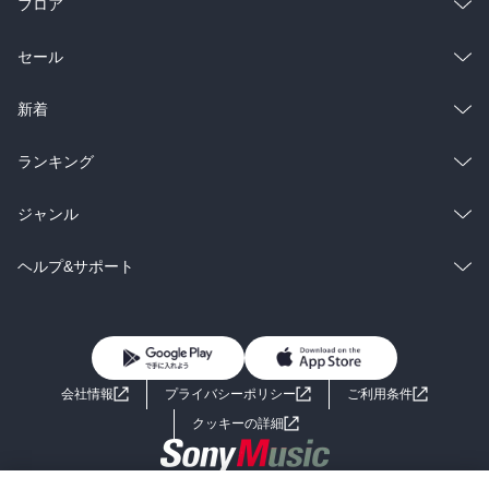
フロア
総合
コミック
セール
ラノベ
小説
総合
コミック
新着
雑誌・グラビア
ビジネス・実用
ラノベ
小説
総合
コミック
ランキング
BL・TL
雑誌・グラビア
ビジネス・実用
ラノベ
小説
総合
コミック
ジャンル
BL・TL
雑誌・グラビア
ビジネス・実用
ラノベ
小説
コミック
男性コミック
ヘルプ&サポート
BL・TL
雑誌・グラビア
ビジネス・実用
女性コミック
コミック誌
初めての方へ
ヘルプ
BL・TL
ライトノベル
男子向けラノベ
よくあるご質問
お問い合わせ
会社情報
プライバシーポリシー
ご利用条件
女子向けラノベ
小説
利用規約
クッキーの詳細
国内小説
海外小説