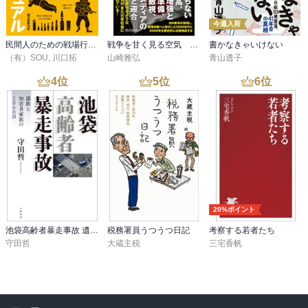
今週入荷
民間人のための戦場行動マニュアル
戦争を甘く見る空気 1930年代と似た道を進む現代日本
書かなきゃいけない
（有）SOU
,
川口拓
山崎雅弘
青山透子
4
位
5
位
6
位
20%ポイント
池袋高齢者暴走事故 遺族と加害者家族の2060日
税務署員うつうつ日記
考察する若者たち
守田哲
大蔵主税
三宅香帆