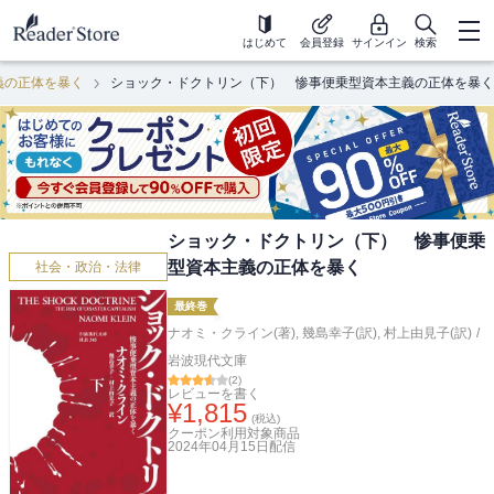
はじめて
会員登録
サインイン
検索
義の正体を暴く
ショック・ドクトリン（下） 惨事便乗型資本主義の正体を暴く
ショック・ドクトリン（下） 惨事便乗
型資本主義の正体を暴く
社会・政治・法律
最終巻
ナオミ・クライン(著)
,
幾島幸子(訳)
,
村上由見子(訳)
/
岩波現代文庫
(
2
)
レビューを書く
¥
1,815
(税込)
クーポン利用対象商品
2024年04月15日
配信