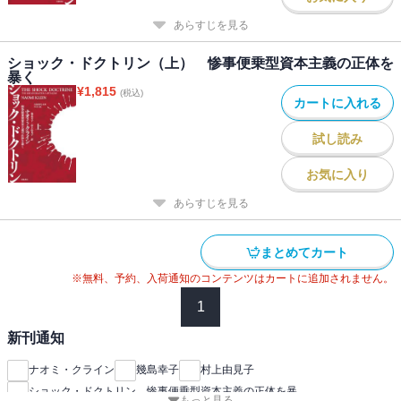
あらすじを見る
ショック・ドクトリン（上） 惨事便乗型資本主義の正体を
暴く
¥
1,815
(税込)
カートに入れる
試し読み
お気に入り
あらすじを見る
まとめてカート
※無料、予約、入荷通知のコンテンツはカートに追加されません。
1
新刊通知
ナオミ・クライン
幾島幸子
村上由見子
ショック・ドクトリン 惨事便乗型資本主義の正体を暴
もっと見る