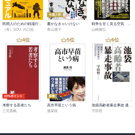
今週入荷
民間人のための戦場行動マニュアル
書かなきゃいけない
戦争を甘く見る空気 1930年代と似た道を進む現代日本
（有）SOU
,
川口拓
青山透子
山崎雅弘
4
位
5
位
6
位
20%ポイント
新着
考察する若者たち
高市早苗という病
池袋高齢者暴走事故 遺族と加害者家族の2060日
三宅香帆
適菜収
守田哲