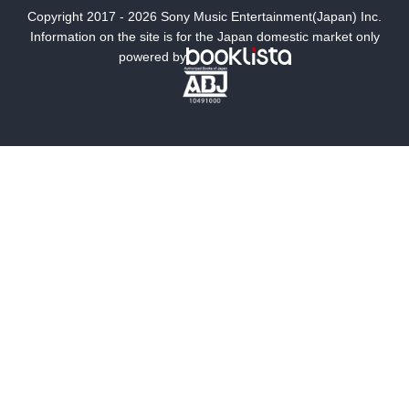
Copyright 2017 - 2026 Sony Music Entertainment(Japan) Inc.
ミステリー
SF
Information on the site is for the Japan domestic market only
powered by
歴史・時代小説
文学
雑誌
グラビア写真集
ボーイズラブ
ティーンズラブ
人文・思想・歴史
社会・政治・法律
ビジネス・経済
サイエンス・テクノロジー
コンピュータ・情報
くらし・家庭
料理・酒
ファッション・美容・ダイエット
ホビー&カルチャー
スポーツ・アウトドア