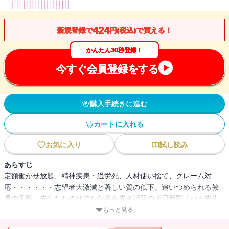
424
新規登録で
円(税込)で買える！
かんたん30秒登録！
今すぐ会員登録をする
購入手続きに進む
カートに入れる
お気に入り
試し読み
あらすじ
定額働かせ放題、精神疾患・過労死、人材使い捨て、クレーム対
応・・・・・・志望者大激減と著しい質の低下。追いつめられる教
員の実態。先生たちのリアルな姿を描き話題の朝日新聞「いま先生
は」を再構成・加筆して書籍化。
もっと見る