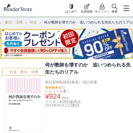
はじめて
会員登録
サインイン
検索
会・政治・法律
社会
何が教師を壊すのか 追いつめられる先生たちのリアル
何が教師を壊すのか 追いつめられる先
生たちのリアル
社会・政治・法律
朝日新聞取材班(著者)
/
朝日新書
(
7
)
レビューを書く
¥
924
(税込)
クーポン利用対象商品
2024年04月12日
配信