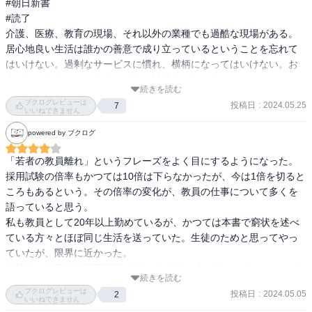
#朝日新書

#読了

介護、医療、教育の現場、それ以外の業種でも過酷な現場がある。
居心地良い生活は誰かの善意で成り立っているということを忘れて
はいけない。過剰なサービスに慣れ、横柄になってはいけない。お
金がかかろうはかかるまいが人は対等なのだから。
続きを読む
ブクログレビューは
投稿日
:
2024.05.25
7
いいねできません
powered by ブクログ
「若者の教員離れ」というフレーズをよく目にするようになった。
採用試験の倍率もかつては10倍は下らなかったが、今は1倍を切ると
ころもあるという。その倍率の変化が、教員の仕事について多くを
語っていると思う。

私も教員として20年以上勤めているが、かつては本書で窮状を述べ
ている方々とほぼ同じ生活を送っていた。生徒のためと思ってやっ
ていたが、限界に近かった。

給特法の改正で教職調整額が4%から10%に上がるというニュースを
続きを読む
見た。残業代は出さないが、数万円やるから倒れるまで働けと言わ
ブクログレビューは
投稿日
:
2024.05.05
2
れている気がする。150年もなぜ学校教育だけは進歩しないのか。教
いいねできません