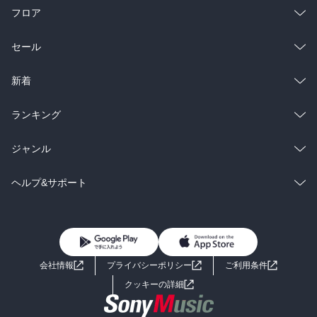
フロア
総合
コミック
セール
ラノベ
小説
総合
コミック
新着
雑誌・グラビア
ビジネス・実用
ラノベ
小説
総合
コミック
ランキング
BL・TL
雑誌・グラビア
ビジネス・実用
ラノベ
小説
総合
コミック
ジャンル
BL・TL
雑誌・グラビア
ビジネス・実用
ラノベ
小説
コミック
男性コミック
ヘルプ&サポート
BL・TL
雑誌・グラビア
ビジネス・実用
女性コミック
コミック誌
初めての方へ
ヘルプ
BL・TL
ライトノベル
男子向けラノベ
よくあるご質問
お問い合わせ
会社情報
プライバシーポリシー
ご利用条件
女子向けラノベ
小説
利用規約
クッキーの詳細
国内小説
海外小説