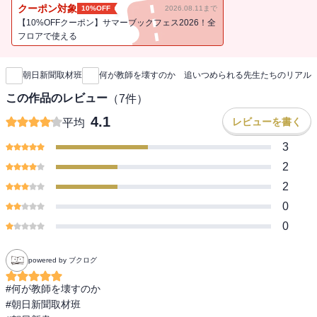
クーポン対象
10%OFF
2026.08.11まで
【10%OFFクーポン】サマーブックフェス2026！全
フロアで使える
新刊通知
朝日新聞取材班
何が教師を壊すのか 追いつめられる先生たちのリアル
この作品のレビュー
（
7
件）
4.1
レビューを書く
平均
3
2
2
0
0
powered by ブクログ
#何が教師を壊すのか

#朝日新聞取材班
