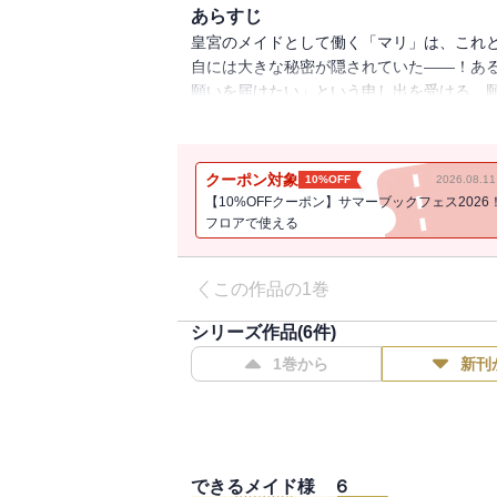
あらすじ
皇宮のメイドとして働く「マリ」は、これ
自には大きな秘密が隠されていた――！あ
願いを届けたい」という申し出を受ける。
メイド」マリの物語が今、始まる！
クーポン対象
10%OFF
2026.08.
【10%OFFクーポン】サマーブックフェス2026
フロアで使える
この作品の1巻
シリーズ作品(
6
件)
1巻から
新刊
できるメイド様 ６