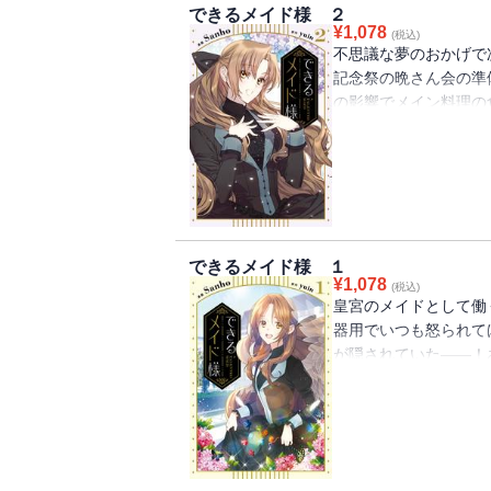
できるメイド様 ２
¥
1,078
(税込)
不思議な夢のおかげで
記念祭の晩さん会の準
の影響でメイン料理の
チ！さらに、厨房に現
を用意するようにとの
況を、マリはどんな料
できるメイド様 １
¥
1,078
(税込)
皇宮のメイドとして働
器用でいつも怒られて
が隠されていた――！
くもない囚人から「神
ける。願い事を口にし
て・・・？「できるメ