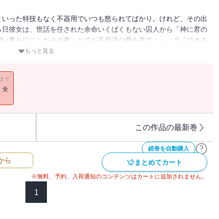
といった特技もなく不器用でいつも怒られてばかり。けれど、その出
る日彼女は、世話を任された余命いくばくもない囚人から「神に君の
願い事を口にしたその夜、とても不思議な夢を見て・・・？「できる
もっと見る
11まで
！全
この作品の最新巻
続巻を自動購入
から
まとめてカート
※無料、予約、入荷通知のコンテンツはカートに追加されません。
1