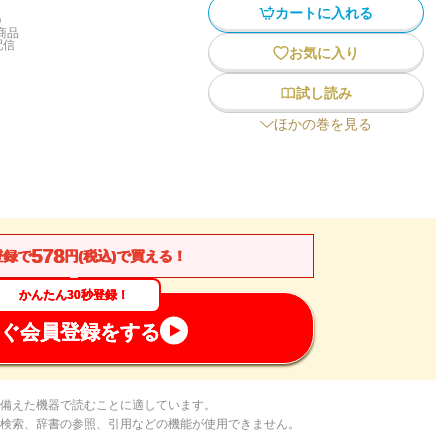
カートに入れる
)
商品
配信
お気に入り
試し読み
ほかの巻を見る
578
登録で
円(税込)で買える！
かんたん30秒登録！
ぐ会員登録をする
備えた機器で読むことに適しています。
検索、辞書の参照、引用などの機能が使用できません。