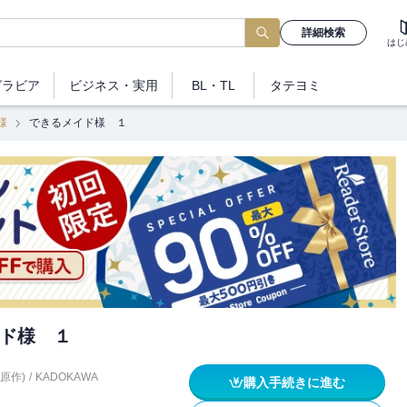
詳細検索
はじ
グラビア
ビジネス
・実用
BL・TL
タテヨミ
様
できるメイド様 １
ド様 １
n(原作)
/
KADOKAWA
購入手続きに進む