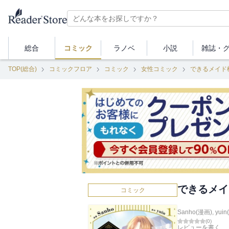
総合
コミック
ラノベ
小説
雑誌・
TOP(総合)
コミックフロア
コミック
女性コミック
できるメイド
できるメイ
コミック
Sanho(漫画)
,
yui
(
0
)
レビューを書く