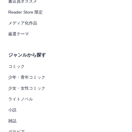
書店員オススメ
Reader Store 限定
メディア化作品
厳選テーマ
ジャンルから探す
コミック
少年・青年コミック
少女・女性コミック
ライトノベル
小説
雑誌
グラビア