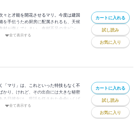
次々と才能を開花させるマリ。今度は建国
カートに入れる
備を手伝うため厨房に配属されるも、天候
食材が傷んでしまい、食材不足の大ピン
試し読み
れた皇太子からは最高のメインディッシュ
全て表示する
難題も出されてしまう・・・。一体この状
お気に入り
理で乗り切るのか――!?
く「マリ」は、これといった特技もなく不
カートに入れる
ばかり。けれど、その出自には大きな秘密
ある日彼女は、世話を任された余命いくば
試し読み
に君の願いを届けたい」という申し出を受
全て表示する
たその夜、とても不思議な夢を見
お気に入り
イド」マリの物語が今、始まる！