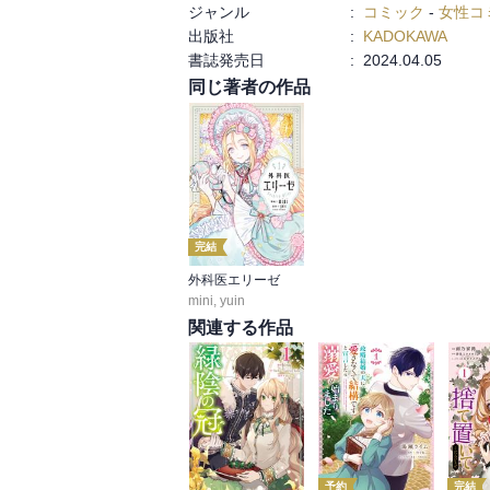
ジャンル
:
コミック
-
女性コ
出版社
:
KADOKAWA
書誌発売日
:
2024.04.05
同じ著者の作品
完結
外科医エリーゼ
mini
,
yuin
関連する作品
予約
完結