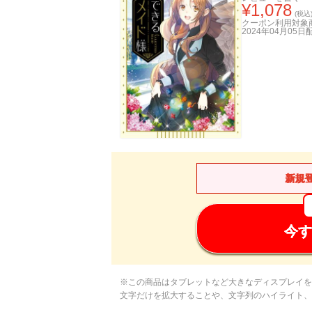
¥
1,078
(税込
クーポン利用対象
2024年04月05日
新規
今す
※この商品はタブレットなど大きなディスプレイを
文字だけを拡大することや、文字列のハイライト、