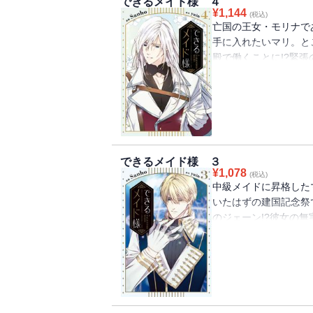
できるメイド様 ４
¥
1,144
(税込)
亡国の王女・モリナで
手に入れたいマリ。と
殿で働くことに!?緊
始まりマリは候補者の
て・・・？
できるメイド様 ３
¥
1,078
(税込)
中級メイドに昇格した
いたはずの建国記念祭
のジェーン!?彼女の
るマリ。しかし事件は
マリに下された罰は・