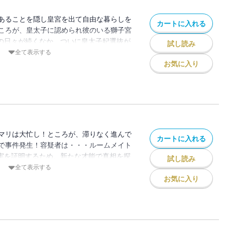
あることを隠し皇宮を出て自由な暮らしを
カートに入れる
ころが、皇太子に認められ彼のいる獅子宮
張の日々が続くなか、ついに皇太子妃選抜が
試し読み
ひとりに『ある取引』を持ちかけられ
全て表示する
お気に入り
マリは大忙し！ところが、滞りなく進んで
カートに入れる
で事件発生！容疑者は・・・ルームメイト
無実を証明するため、新たな才能で真相を探
試し読み
思いもよらぬ展開に――!?容疑者を庇った
全て表示する
・・。
お気に入り