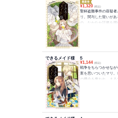
最新巻
¥
1,320
(税込)
聖杯盗難事件の容疑者
リ。関与した疑いがあ
の、なかなか証拠を掴
する不穏な夢を見てし
が出没するという秋の
できるメイド様 ５
¥
1,144
(税込)
戦争をちらつかせなが
案を思いついたマリ。
の機会を奪われ、まる
う・・・。ところが、
に自分の考えなのか？