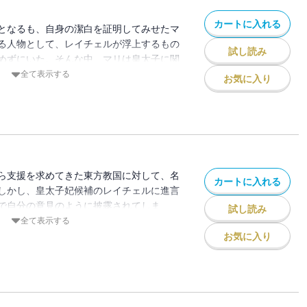
カートに入れる
となるも、自身の潔白を証明してみせたマ
る人物として、レイチェルが浮上するもの
試し読み
めずにいた。そんな中、マリは皇太子に関
まう。胸のざわめきが収まらぬまま、猛獣
全て表示する
お気に入り
狩りが始まって・・・。
ら支援を求めてきた東方教国に対して、名
カートに入れる
しかし、皇太子妃候補のレイチェルに進言
で自分の意見のように披露されてしま
試し読み
マリのサポートに気づいた皇太子が「本当
全て表示する
」とレイチェルに詰め寄って──！？
お気に入り