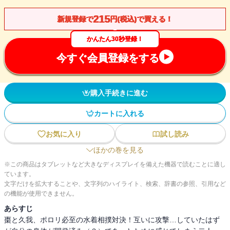
215
新規登録で
円(税込)で買える！
かんたん30秒登録！
今すぐ会員登録をする
購入手続きに進む
カートに入れる
お気に入り
試し読み
ほかの巻を見る
※この商品はタブレットなど大きなディスプレイを備えた機器で読むことに適し
ています。
文字だけを拡大することや、文字列のハイライト、検索、辞書の参照、引用など
の機能が使用できません。
あらすじ
棗と久我、ポロリ必至の水着相撲対決！互いに攻撃…していたはず