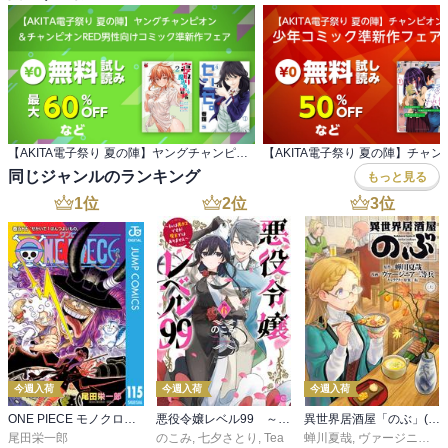
【AKITA電子祭り 夏の陣】ヤングチャンピオン ＆チャンピオンRED男性向けコミック準新作フェア
同じジャンルのランキング
もっと見る
1
位
2
位
3
位
今週入荷
今週入荷
今週入荷
ONE PIECE モノクロ版 115
悪役令嬢レベル99 ～私は裏ボスですが魔王ではありません～ その６
異世界居酒屋「のぶ」(22)
尾田栄一郎
のこみ
,
七夕さとり
,
Tea
蝉川夏哉
,
ヴァージニア二等兵