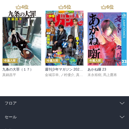
4
位
5
位
6
位
今週入荷
今週入荷
今週入荷
九条の大罪（１７）
週刊少年マガジン 2026年36・37号[2026年8月5日発売]
あかね噺 23
真鍋昌平
金城宗幸
,
ノ村優介
,
真島ヒロ
末永裕樹
,
宮島礼吏
,
馬上鷹将
,
新川直司
,
久
フロア
総合
コミック
セール