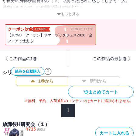
が自分の身体が開発済み（？）であったために感じてしまう二人。
勝負はまさかの…いや期待通りの結末に！
夏祭りではコスプレの末、別人と生まれ変わった風紀委員長・鈴木
もっと見る
智子（美羽）と、ミステリアスな生徒会長・九条一華がついに邂
逅。
クーポン対象
10%OFF
2026.08.11まで
たまたま出くわした村井をチョコバナナを使って興奮させようとす
【10%OFFクーポン】サマーブックフェス2026！全
る“スケベ”なバトル、乞うご期待！
フロアで使える
この作品の1巻
この作品の最新巻
続巻を自動購入
シリーズ作品(
9
件)
1巻から
新刊から
まとめてカート
※無料、予約、入荷通知のコンテンツはカートに追加されません。
1
放課後H研究会（１）
¥
715
(税込)
カートに入れる