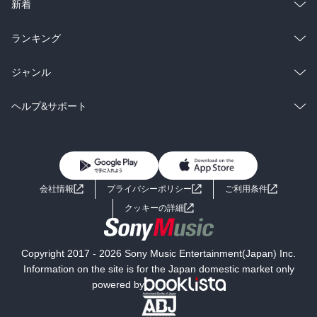
ラノベ
小説
総合
コミック
新着
雑誌・グラビア
ビジネス・実用
ラノベ
小説
総合
コミック
ランキング
BL・TL
雑誌・グラビア
ビジネス・実用
ラノベ
小説
総合
コミック
ジャンル
BL・TL
雑誌・グラビア
ビジネス・実用
ラノベ
小説
コミック
男性コミック
ヘルプ&サポート
BL・TL
雑誌・グラビア
ビジネス・実用
女性コミック
コミック誌
初めての方へ
ヘルプ
BL・TL
ライトノベル
男子向けラノベ
よくあるご質問
お問い合わせ
会社情報
プライバシーポリシー
ご利用条件
女子向けラノベ
小説
利用規約
クッキーの詳細
国内小説
海外小説
Copyright 2017 - 2026 Sony Music Entertainment(Japan) Inc.
ミステリー
SF
Information on the site is for the Japan domestic market only
powered by
歴史・時代小説
文学