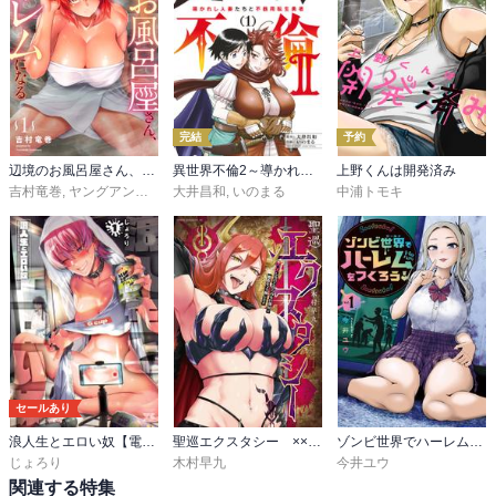
完結
予約
辺境のお風呂屋さん、ハーレムになる～山奥にある寂れた温泉の効能がチートすぎて女冒険者に大人気な件～【単行本版】
異世界不倫2～導かれし人妻たちと不器用転生勇者～
上野くんは開発済み
吉村竜巻
,
ヤングアンブル編集部
大井昌和
,
いのまる
中浦トモキ
セールあり
浪人生とエロい奴【電子単行本】
聖巡エクスタシー ××しないと出られない部屋で魔族をブッ倒します
ゾンビ世界でハーレムをつくろう！
じょろり
木村早九
今井ユウ
関連する特集