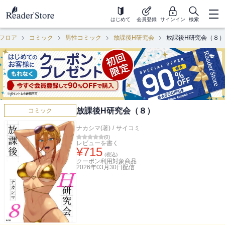
はじめて
会員登録
サインイン
検索
フロア
コミック
男性コミック
放課後H研究会
放課後H研究会（８）
放課後H研究会（８）
コミック
ナカシマ(著)
/
サイコミ
(
0
)
レビューを書く
¥
715
(税込)
クーポン利用対象商品
2026年03月30日
配信