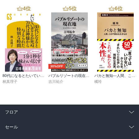
4
位
5
位
6
位
30%OFF
80代になるとたいていボケるか死ぬ。70代は神様から与えられた特別な時間
バブルリゾートの現在地 区分所有という迷宮
バカと無知―人間、この不都合な生きもの―（新潮新書）
林真理子
吉川祐介
橘玲
フロア
総合
コミック
セール