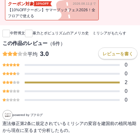
クーポン対象
10%OFF
2026.08.11まで
【10%OFFクーポン】サマーブックフェス2026！全
フロアで使える
新刊通知
中野博文
暴力とポピュリズムのアメリカ史 ミリシアがもたらす
この作品のレビュー
（
6
件）
3.0
レビューを書く
平均
0
0
2
0
0
powered by ブクログ
憲法修正第2条に規定されているミリシアの変容を建国前の植民地期
から現在に至るまで分析したもの。
