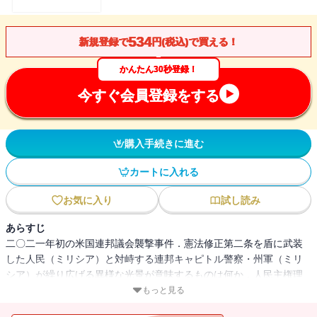
534
新規登録で
円(税込)で買える！
かんたん30秒登録！
今すぐ会員登録をする
購入手続きに進む
カートに入れる
お気に入り
試し読み
あらすじ
二〇二一年初の米国連邦議会襲撃事件．憲法修正第二条を盾に武装
した人民（ミリシア）と対峙する連邦キャピトル警察・州軍（ミリ
シア）が繰り広げる異様な光景が意味するものは何か．人民主権理
念に基づいた国づくりを支え，時に反乱の母体となったミリシアか
もっと見る
ら見た，暴力文化とポピュリズムをめぐる異色のアメリカ通史．