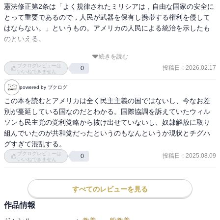
憲法修正第2条は「よく規律されたミリシアは，自由な国家の安全に
とって重要であるので，人民が武器を保有し携帯する権利を侵して
はならない。」というもの。アメリカの人民による統治を示したも
のといえる。

続きを読む
ミリシアには州軍としてのミリシアと現在のポピュリズムを担う民
ブクログレビューは
投稿日
:
2026.02.17
0
間団体としてのミリシアがある。両者は全くの別物であるが，本書
いいねできません
は前者に特に焦点を当てていた。

powered by ブクログ
この本を読むとアメリカは全く民主主義の国ではないし、今なお差
植民地自体の自らのコミュニティを守る自警団的な組織であったも
別が蔓延している国なのだとわかる。国際協調を訴えていたウィル
のが，数々の戦争を経るなかで最終的には連邦政府の予備軍として
ソンも民主党の党利党略から抜け出せていないし、奴隷解放に取り
の位置づけになった。

組んでいたのが共和党だったというのもなんというか現状とチグハ
グすぎて混乱する。
連邦補助金を得るには，連邦統一の基準に従う必要がある点につい
ブクログレビューは
投稿日
:
2025.08.09
0
てはアメリカ的な分権システムだなと思った。

いいねできません
ポピュリズムの運動に関して連邦政府が州政府に介入するかどうか
すべてのレビューを見る
のなかで，レーガン以降の共和党政権は介入しないが，民主党政権
になったときにポピュリズム団体としては備える必要がある。そう
作品情報
した流れのなかに，2つ目のポピュリズムを担う民間団体としてのミ