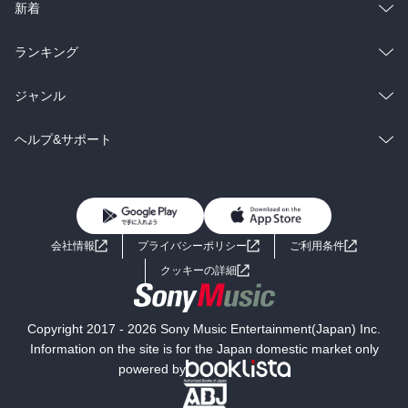
ラノベ
小説
総合
コミック
新着
雑誌・グラビア
ビジネス・実用
ラノベ
小説
総合
コミック
ランキング
BL・TL
雑誌・グラビア
ビジネス・実用
ラノベ
小説
総合
コミック
ジャンル
BL・TL
雑誌・グラビア
ビジネス・実用
ラノベ
小説
コミック
男性コミック
ヘルプ&サポート
BL・TL
雑誌・グラビア
ビジネス・実用
女性コミック
コミック誌
初めての方へ
ヘルプ
BL・TL
ライトノベル
男子向けラノベ
よくあるご質問
お問い合わせ
会社情報
プライバシーポリシー
ご利用条件
女子向けラノベ
小説
利用規約
クッキーの詳細
国内小説
海外小説
Copyright 2017 - 2026 Sony Music Entertainment(Japan) Inc.
ミステリー
SF
Information on the site is for the Japan domestic market only
powered by
歴史・時代小説
文学