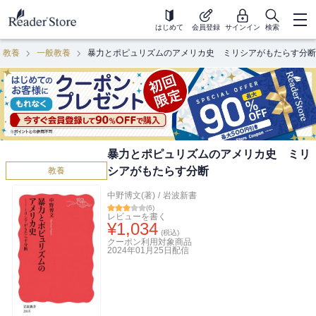
はじめて
会員登録
サインイン
検索
教養
一般教養
暴力とポピュリズムのアメリカ史 ミリシアがもたらす分断
暴力とポピュリズムのアメリカ史 ミリ
シアがもたらす分断
教養
中野博文(著)
/
岩波新書
(
6
)
レビューを書く
¥
1,034
(税込)
クーポン利用対象商品
2024年01月25日
配信