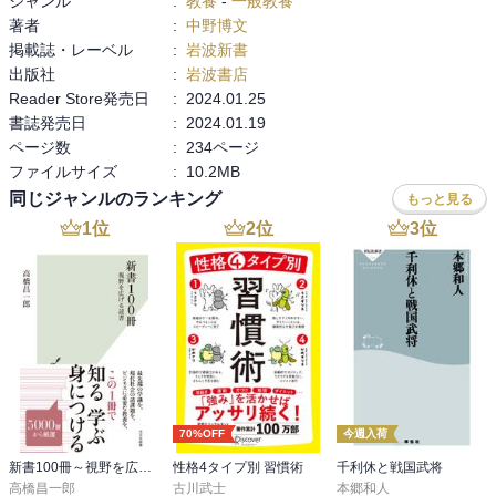
ジャンル
:
教養
-
一般教養
リシアが位置付けられていて，なるほどと思った。

著者
:
中野博文
掲載誌・レーベル
:
岩波新書
自らの信じる自由（同じ考えを持つコミュニティ）を守る民間団体
出版社
:
岩波書店
のミリシアは植民地時代の当初のミリシアに近いのであろうか。

Reader Store発売日
:
2024.01.25
書誌発売日
:
2024.01.19
政治からの自由を実現する手段としてミリシアがあり、自由を侵害
ページ数
:
234ページ
する政府に対しては暴力もじさない。アメリカ独特の自由観、統治
ファイルサイズ
:
10.2MB
の考え方だと思った。

同じジャンルのランキング
それを保障するのが憲法修正第2条ということだろう。

もっと見る
1
位
2
位
3
位
また当初は人民がミリシアを組織して武装することを保障するもの
であったが，保守派によって市民の銃を持つ権利を保障する条項と
して解釈されるようになった。

アメリカ的な自由が模索されてきたなかでの到達点。連邦議会襲撃
や銃犯罪といった課題があるという認識だが，これらをアメリカが
どう乗り越えて自由を追求していくのかみていきたい。
70%OFF
今週入荷
新書100冊～視野を広げる読書～
性格4タイプ別 習慣術
千利休と戦国武将
高橋昌一郎
古川武士
本郷和人