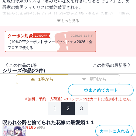
辺境伯令嬢のリズは「君みたいな女を好きになるとでも？」と、男
爵家の嫡男フィサリスに婚約破棄される。
家族からも虐げられていたリズは家から追い出される形で、「呪わ
れ公爵」の異名を持つ英雄リシンのもとへ嫁ぐことに。
もっと見る
錯乱して婚約者を襲ったという噂を耳にしていたが、実際は真
逆・・・!?
クーポン対象
10%OFF
2026.08.11まで
抱える苦しみを誰にも理解されてこなかった二人が、最愛の人と一
【10%OFFクーポン】サマーブックフェス2026！全
緒になったことで幸せになるロマンスファンタジー！
フロアで使える
この作品の1巻
この作品の最新巻
シリーズ作品(
23
件)
1巻から
新刊から
まとめてカート
※無料、予約、入荷通知のコンテンツはカートに追加されません。
1
2
3
呪われ公爵と捨てられた花嫁の最愛婚１１
¥
165
(税込)
カートに入れる