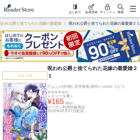
はじめて
会員登録
サインイン
検索
呪われ公爵と捨てられた花嫁の最愛婚
呪われ公爵と捨てられた花嫁の最愛婚２１
呪われ公爵と捨てられた花嫁の最愛婚２
１
コミック
汀よしの(作画)
,
歪牙龍尾(原作)
/
comic スピラ
(
0
)
レビューを書く
¥
165
(税込)
クーポン利用対象商品
2026年05月07日
配信