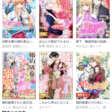
完結
伯爵令嬢の婚約者はいつも塩対応、うんざりしたので塩対応返し始めます
あなたの寵妃でかまわない ～騎士令嬢は吸血公爵に溺愛される～ コミック版 （分冊版）
殿下、離縁前提の結婚生活、いかがですか？
真波潜
,
郁橋むいこ
静華
,
龍田たると
,
さくら真呂
汐かなか
,
扇レンナ
完結
予約
無料あり
婚約破棄された貧乏伯爵令嬢ですが、憧れの冷徹王弟に溺愛されています コミック版 （分冊版）
これから幸せになります！ 虐げられ令嬢ですが敵対国の公爵様に何故か溺愛されてます（分冊版）
婚約破棄のその先に ～捨てられ令嬢、王子様に溺愛（演技）される～【タテスク】
ミニカ
,
狭山ひびき
,
ぽぽるちゃ
オイナツ
森川茉里
,
しょうこ
,
株式会社サーチフィールド