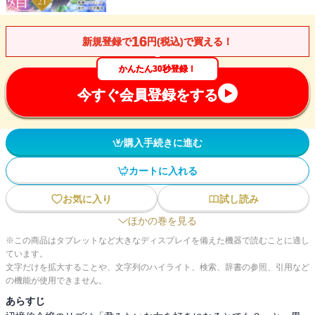
16
新規登録で
円(税込)で買える！
かんたん30秒登録！
今すぐ会員登録をする
購入手続きに進む
カートに入れる
お気に入り
試し読み
ほかの巻を見る
※この商品はタブレットなど大きなディスプレイを備えた機器で読むことに適し
ています。
文字だけを拡大することや、文字列のハイライト、検索、辞書の参照、引用など
の機能が使用できません。
あらすじ