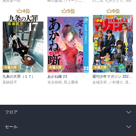
尾田栄一郎
蝉川夏哉
,
ヴァージニア二等兵
のこみ
,
転
,
七夕さとり
,
Tea
4
位
5
位
6
位
今週入荷
今週入荷
今週入荷
九条の大罪（１７）
あかね噺 23
週刊少年マガジン 2026年36・37号[2026年8月5日発売]
真鍋昌平
末永裕樹
,
馬上鷹将
金城宗幸
,
ノ村優介
,
真島ヒロ
フロア
総合
コミック
セール