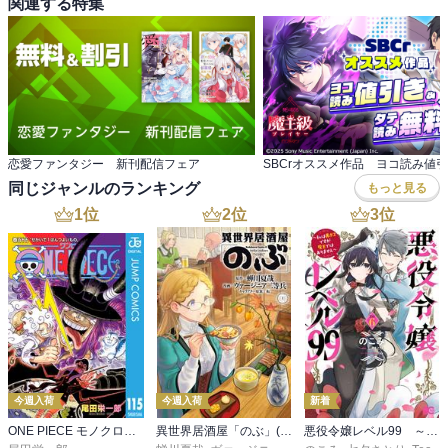
関連する特集
恋愛ファンタジー 新刊配信フェア
同じジャンルのランキング
もっと見る
1
位
2
位
3
位
今週入荷
今週入荷
新着
ONE PIECE モノクロ版 115
異世界居酒屋「のぶ」(22)
悪役令嬢レベル99 ～私は裏ボスですが魔王ではありません～ その６