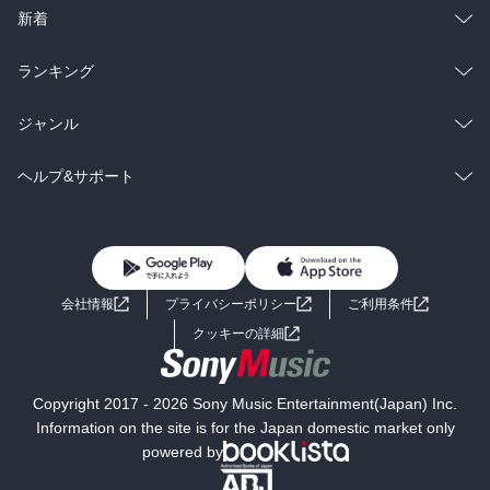
ラノベ
小説
総合
コミック
新着
雑誌・グラビア
ビジネス・実用
ラノベ
小説
総合
コミック
ランキング
BL・TL
雑誌・グラビア
ビジネス・実用
ラノベ
小説
総合
コミック
ジャンル
BL・TL
雑誌・グラビア
ビジネス・実用
ラノベ
小説
コミック
男性コミック
ヘルプ&サポート
BL・TL
雑誌・グラビア
ビジネス・実用
女性コミック
コミック誌
初めての方へ
ヘルプ
BL・TL
ライトノベル
男子向けラノベ
よくあるご質問
お問い合わせ
会社情報
プライバシーポリシー
ご利用条件
女子向けラノベ
小説
利用規約
クッキーの詳細
国内小説
海外小説
Copyright 2017 - 2026 Sony Music Entertainment(Japan) Inc.
ミステリー
SF
Information on the site is for the Japan domestic market only
powered by
歴史・時代小説
文学