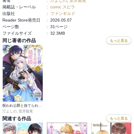
著者
:
汀よしの
,
歪牙龍尾
掲載誌・レーベル
:
comic スピラ
出版社
:
ファンギルド
Reader Store発売日
:
2026.05.07
ページ数
:
31ページ
ファイルサイズ
:
32.3MB
同じ著者の作品
もっと見る
呪われ公爵と捨てられた花嫁の最愛婚【電子単行本版】
汀よしの
,
歪牙龍尾
関連する作品
もっと見る