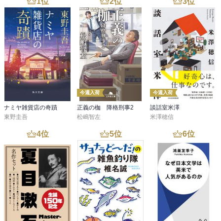
1
位
2
位
3
位
今週入荷
今週入荷
ナミヤ雑貨店の奇蹟
正義の枷 降格刑事2
談話室米澤
東野圭吾
松嶋智左
米澤穂信
4
位
5
位
6
位