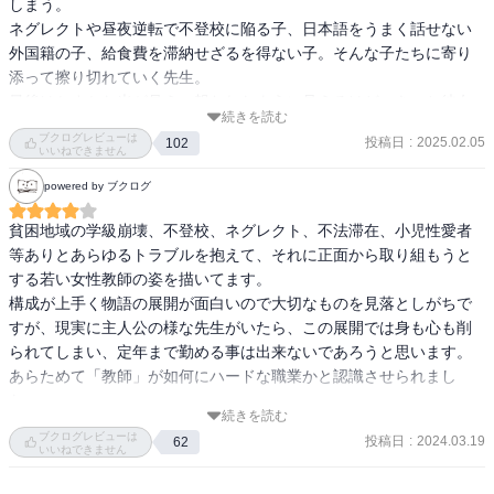
しまう。

ネグレクトや昼夜逆転で不登校に陥る子、日本語をうまく話せない
外国籍の子、給食費を滞納せざるを得ない子。そんな子たちに寄り
添って擦り切れていく先生。

最後はかすかな光が見え、報われたように見えるけど、きっと彼女
続きを読む
は疲弊している。そしてそれが蓄積され、ボディーブローのように
ブクログレビューは
投稿日
:
2025.02.05
102
ひびいていく。

いいねできません
理想に燃える一人の教師の存在が周りの教師に刺激を与え、活気づ
powered by ブクログ
くことはあるだろう。

でも、今の教育現場の抱える問題はチームで対応し、他の教育機関
貧困地域の学級崩壊、不登校、ネグレクト、不法滞在、小児性愛者
と連携しないと解決の糸口は見えない。

等ありとあらゆるトラブルを抱えて、それに正面から取り組もうと
「空にピース」をしながら卒業生と笑顔を見せる女性教諭。よかっ
する若い女性教師の姿を描いてます。

た。本当によかった。

構成が上手く物語の展開が面白いので大切なものを見落としがちで
でも、もう一人の6年生担任は最後の力を振り絞って卒業生を見送
すが、現実に主人公の様な先生がいたら、この展開では身も心も削
り、教師を辞めていく。何年か前から教育の限界を感じて。元は若
られてしまい、定年まで勤める事は出来ないであろうと思います。
き女性教師と同じように子どもに寄り添っていた熱い教師が。

あらためて「教師」が如何にハードな職業かと認識させられまし
藤岡陽子さんの描きたかったのはどちらの姿なのか。たぶんどちら
た。

もだろう。

続きを読む
どなたかの感想で、（教職者かと思われます。）

ブクログレビューは
投稿日
:
2024.03.19
62
「先生の行動が美徳のようにして描かれてるのは違うと思う。これ
いいねできません
「あなたが、この世に見たいと願う変化に、あなた自身がなりなさ
が世間の理想とする教職員の姿なのかと思うとぞっとする。」とあ
い。」(マハトマ・ガンジー)