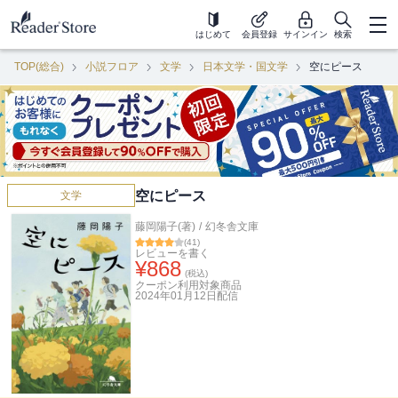
はじめて
会員登録
サインイン
検索
TOP(総合)
小説フロア
文学
日本文学・国文学
空にピース
空にピース
文学
藤岡陽子(著)
/
幻冬舎文庫
(
41
)
レビューを書く
¥
868
(税込)
クーポン利用対象商品
2024年01月12日
配信