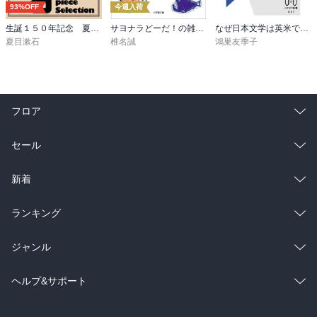
93%OFF
今週入荷
生誕１５０年記念 夏目漱石 名作セット
サヨナラどーだ！の雑魚釣り隊
なぜ日本文学は英米で人気があるのか
夏目漱石
椎名誠
鴻巣友季子
フロア
総合
コミック
セール
ラノベ
小説
総合
コミック
新着
雑誌・グラビア
ビジネス・実用
ラノベ
小説
総合
コミック
ランキング
BL・TL
雑誌・グラビア
ビジネス・実用
ラノベ
小説
総合
コミック
ジャンル
BL・TL
雑誌・グラビア
ビジネス・実用
ラノベ
小説
コミック
男性コミック
ヘルプ&サポート
BL・TL
雑誌・グラビア
ビジネス・実用
女性コミック
コミック誌
初めての方へ
ヘルプ