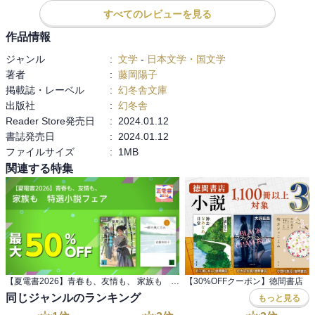
りました。

すべてのレビューを見る
まさにその通りです。

学校単位や特に教師個人の能力に依存したままの現在、限界は既に
作品情報
に迎えているはずで、国として真剣に学校教育を考えないと教育シ
ジャンル
:
文学
-
日本文学・国文学
著者
:
藤岡陽子
掲載誌・レーベル
:
幻冬舎文庫
出版社
:
幻冬舎
Reader Store発売日
:
2024.01.12
書誌発売日
:
2024.01.12
ファイルサイズ
:
1MB
関連する特集
【夏電書2026】青春も、友情も、 家族も 特選小説フェア
同じジャンルのランキング
もっと見る