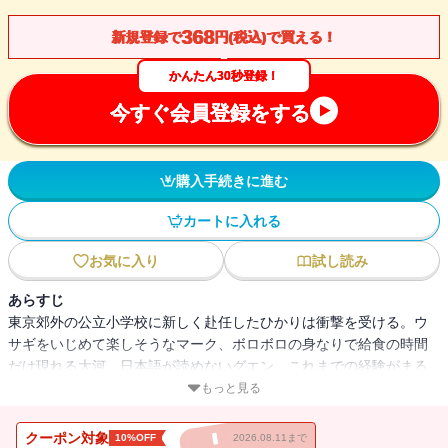
368
新規登録で
円(税込)で買える！
かんたん30秒登録！
今すぐ会員登録をする
購入手続きに進む
カートに入れる
お気に入り
試し読み
あらすじ
東京郊外の公立小学校に新しく赴任したひかりは衝撃を受ける。ウ
サギをいじめて楽しそうなマーク、ボロボロの身なりで給食の時間
だけ現れる大河、日本語が読めないグエン。これまでの経験がまる
で役に立たない現場で一人一人と向き合ううち、いつしかひかりは
もっと見る
子どもたちの真の輝きを見つけていく・・・・・・。新米教師の奮
闘と成長に心震える感動作。
クーポン対象
10%OFF
2026.08.11まで