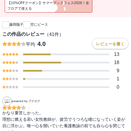
【10%OFFクーポン】サマーブックフェス2026！全
フロアで使える
新刊通知
藤岡陽子
空にピース
この作品のレビュー
（
41
件）
4.0
レビューを書く
平均
13
18
9
1
0
powered by ブクログ
かなり重苦しかった。

理想に燃える若い女性教師が、疲労でうつろな瞳になっていく姿が
目に浮かぶ。唯一心を開いていた養護教諭の前でも自ら心を閉じて