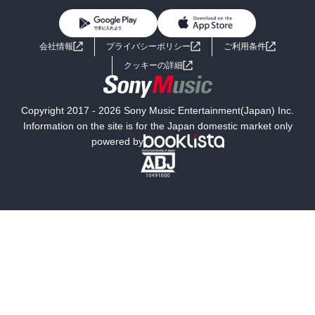
BL・TL
ライトノベル
男子向けラノベ
よくあるご質問
お問い合わせ
会社情報
プライバシーポリシー
ご利用条件
女子向けラノベ
小説
利用規約
クッキーの詳細
国内小説
海外小説
Copyright 2017 - 2026 Sony Music Entertainment(Japan) Inc.
ミステリー
SF
Information on the site is for the Japan domestic market only
powered by
歴史・時代小説
文学
雑誌
グラビア写真集
ボーイズラブ
ティーンズラブ
人文・思想・歴史
社会・政治・法律
ビジネス・経済
サイエンス・テクノロジー