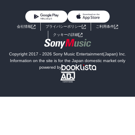
BL・TL
雑誌・グラビア
ビジネス・実用
女性コミック
コミック誌
初めての方へ
ヘルプ
BL・TL
ライトノベル
男子向けラノベ
よくあるご質問
お問い合わせ
会社情報
プライバシーポリシー
ご利用条件
女子向けラノベ
小説
利用規約
クッキーの詳細
国内小説
海外小説
Copyright 2017 - 2026 Sony Music Entertainment(Japan) Inc.
ミステリー
SF
Information on the site is for the Japan domestic market only
powered by
歴史・時代小説
文学
雑誌
グラビア写真集
ボーイズラブ
ティーンズラブ
人文・思想・歴史
社会・政治・法律
ビジネス・経済
サイエンス・テクノロジー