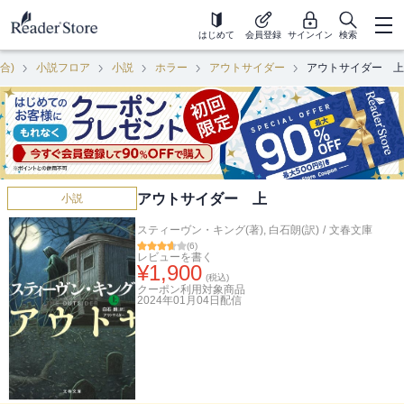
はじめて
会員登録
サインイン
検索
合)
小説フロア
小説
ホラー
アウトサイダー
アウトサイダー 上
アウトサイダー 上
小説
スティーヴン・キング(著)
,
白石朗(訳)
/
文春文庫
(
6
)
レビューを書く
¥
1,900
(税込)
クーポン利用対象商品
2024年01月04日
配信