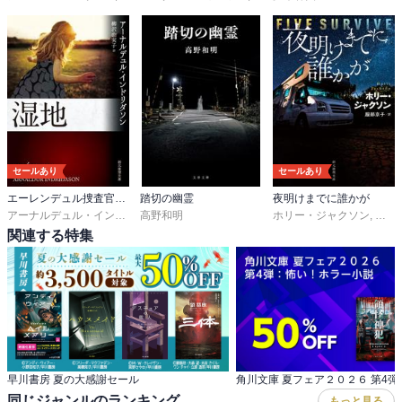
セールあり
セールあり
エーレンデュル捜査官シリーズ
踏切の幽霊
夜明けまでに誰かが
アーナルデュル・インドリダソン
高野和明
,
柳沢由実子
ホリー・ジャクソン
,
服部
関連する特集
早川書房 夏の大感謝セール
同じジャンルのランキング
もっと見る