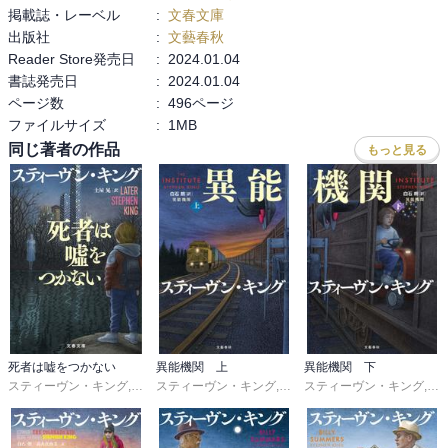
掲載誌・レーベル
:
文春文庫
出版社
:
文藝春秋
Reader Store発売日
:
2024.01.04
書誌発売日
:
2024.01.04
ページ数
:
496ページ
ファイルサイズ
:
1MB
同じ著者の作品
もっと見る
死者は嘘をつかない
異能機関 上
異能機関 下
スティーヴン・キング
,
土屋晃
スティーヴン・キング
,
白石朗
スティーヴン・キング
,
白