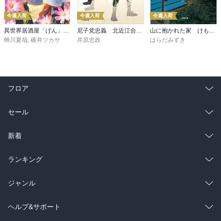
今週入荷
今週入荷
今週入荷
異世界居酒屋「げん」三杯目
尼子党忠義 北近江合戦心得〈八〉
山に抱かれた家 けもの道
蝉川夏哉
,
碓井ツカサ
井原忠政
はらだみずき
フロア
総合
コミック
セール
ラノベ
小説
総合
コミック
新着
雑誌・グラビア
ビジネス・実用
ラノベ
小説
総合
コミック
ランキング
BL・TL
雑誌・グラビア
ビジネス・実用
ラノベ
小説
総合
コミック
ジャンル
BL・TL
雑誌・グラビア
ビジネス・実用
ラノベ
小説
コミック
男性コミック
ヘルプ&サポート