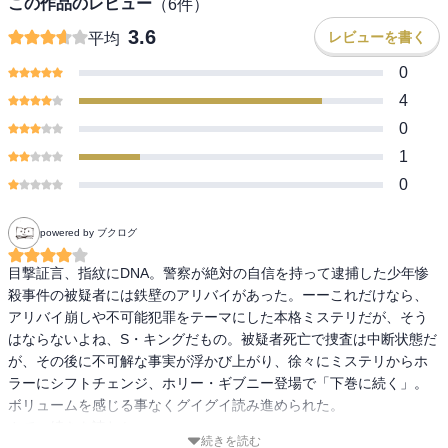
この作品のレビュー
（
6
件）
3.6
レビューを書く
平均
0
4
0
1
0
powered by ブクログ
目撃証言、指紋にDNA。警察が絶対の自信を持って逮捕した少年惨
殺事件の被疑者には鉄壁のアリバイがあった。ーーこれだけなら、
アリバイ崩しや不可能犯罪をテーマにした本格ミステリだが、そう
はならないよね、S・キングだもの。被疑者死亡で捜査は中断状態だ
が、その後に不可解な事実が浮かび上がり、徐々にミステリからホ
ラーにシフトチェンジ、ホリー・ギブニー登場で「下巻に続く」。
ボリュームを感じる事なくグイグイ読み進められた。

さて、続きを読むか。
続きを読む