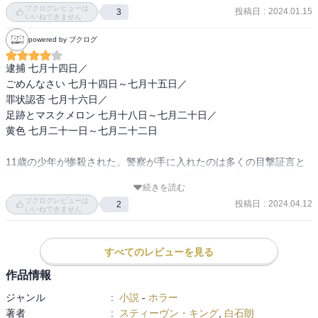
ブクログレビューは
投稿日
:
2024.01.15
3
いいねできません
powered by ブクログ
逮捕 七月十四日／

ごめんなさい 七月十四日～七月十五日／

罪状認否 七月十六日／

足跡とマスクメロン 七月十八日～七月二十日／

黄色 七月二十一日～七月二十二日

11歳の少年が惨殺された。警察が手に入れたのは多くの目撃証言と
映像そして指紋。もちろん自信をもって逮捕した。多くの人の前
続きを読む
で………

ブクログレビューは
投稿日
:
2024.04.12
2
ところが完璧なアリバイが確認された？？

いいねできません
なんで？なんでそうなるの？？

すべてのレビューを見る
疑問なのは、アメリカの警察は逮捕前に容疑者のアリバイを調べな
いの？？ってこと
作品情報
ジャンル
:
小説
-
ホラー
著者
:
スティーヴン・キング
,
白石朗