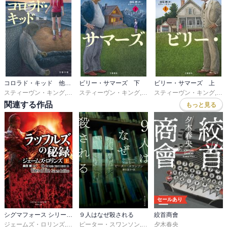
コロラド・キッド 他二篇
ビリー・サマーズ 下
ビリー・サマーズ 上
スティーヴン・キング
,
高山真由美
スティーヴン・キング
,
白石朗
,
白石朗
スティーヴン・キング
,
白
関連する作品
もっと見る
セールあり
シグマフォース シリーズ⑯ ラッフルズの秘録
９人はなぜ殺される
絞首商會
ジェームズ・ロリンズ
,
桑田健
ピーター・スワンソン
,
務台夏子
夕木春央