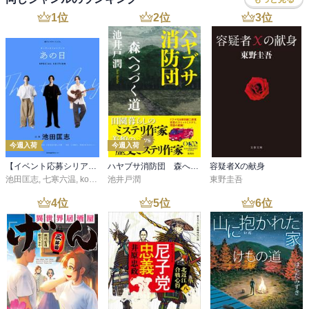
1
位
2
位
3
位
今週入荷
今週入荷
【イベント応募シリアルコード付】池田匡志出演・オーディオフォトブック「あの日」SPECIAL EDITION（音声／動画付）
ハヤブサ消防団 森へつづく道
容疑者Xの献身
池田匡志
,
七寒六温
,
konoko58
池井戸潤
,
村崎キコ
東野圭吾
4
位
5
位
6
位