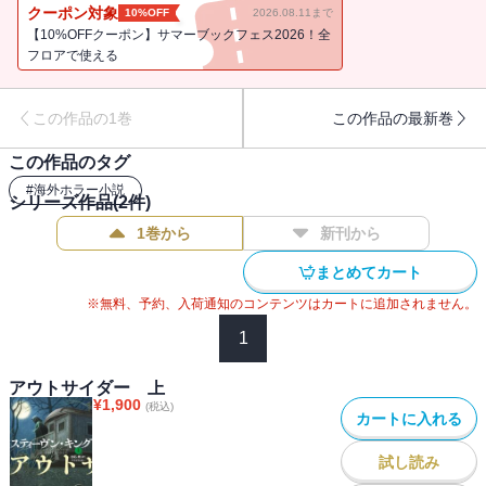
アリバイがあって──。事件の裏に隠れた恐ろしい存在とは。
クーポン対象
10%OFF
2026.08.11まで
【10%OFFクーポン】サマーブックフェス2026！全
フロアで使える
平穏な町で起きた、11歳の少年の惨殺事件。ラルフたち地元警察
この作品の1巻
この作品の最新巻
は、複数の目撃証言を得て、高校の教師で少年野球のコーチとして
も慕われるテリーを逮捕した。しかし、彼には完璧なアリバイがあ
この作品のタグ
ることが判明する。自身の潔白を主張するテリー。一方で、異常犯
#
海外ホラー小説
罪への憎悪を募らせる遺族と住民たち。そして、町を新たな悲劇が
シリーズ作品(
2
件)
襲う。
1巻から
新刊から
まとめてカート
※無料、予約、入荷通知のコンテンツはカートに追加されません。
※この電子書籍は2021年3月に文藝春秋より刊行された単行本の文庫
1
版を底本としています。
アウトサイダー 上
¥
1,900
(税込)
カートに入れる
試し読み