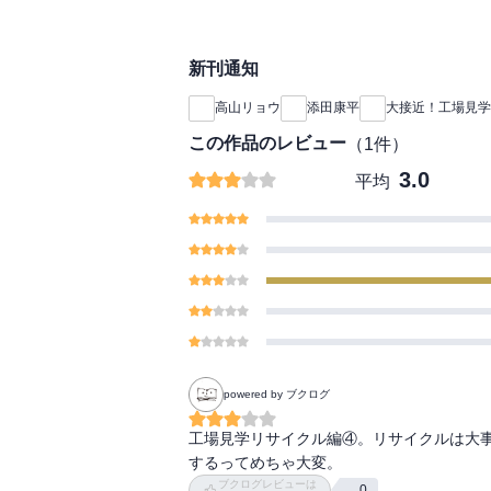
新刊通知
高山リョウ
添田康平
大接近！工場見学
この作品のレビュー
（
1
件）
3.0
平均
powered by ブクログ
工場見学リサイクル編④。リサイクルは大
するってめちゃ大変。
ブクログレビューは
0