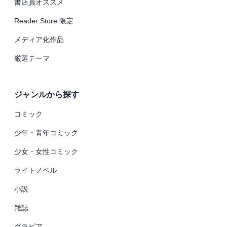
書店員オススメ
Reader Store 限定
メディア化作品
厳選テーマ
ジャンルから探す
コミック
少年・青年コミック
少女・女性コミック
ライトノベル
小説
雑誌
グラビア