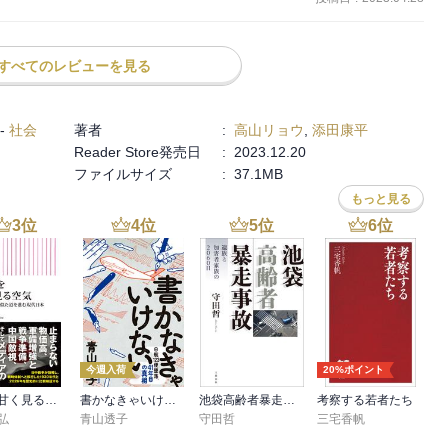
すべてのレビューを見る
-
社会
著者
:
高山リョウ
,
添田康平
Reader Store発売日
:
2023.12.20
ファイルサイズ
:
37.1MB
もっと見る
3
位
4
位
5
位
6
位
今週入荷
20%ポイント
戦争を甘く見る空気 1930年代と似た道を進む現代日本
書かなきゃいけない
池袋高齢者暴走事故 遺族と加害者家族の2060日
考察する若者たち
弘
青山透子
守田哲
三宅香帆