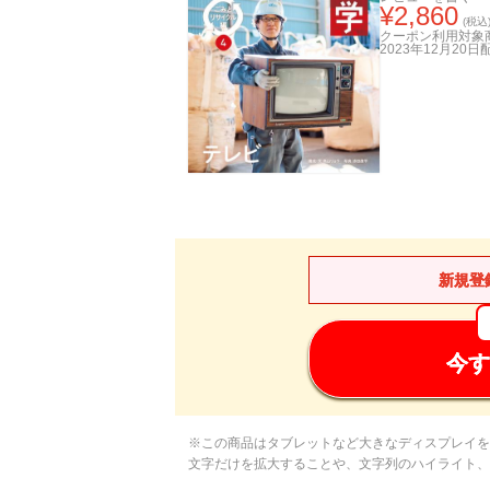
¥
2,860
(税込
クーポン利用対象
2023年12月20日
新規登
今す
※この商品はタブレットなど大きなディスプレイを
文字だけを拡大することや、文字列のハイライト、