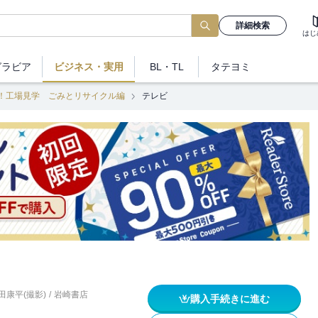
詳細検索
はじ
グラビア
ビジネス
・実用
BL・TL
タテヨミ
！工場見学 ごみとリサイクル編
テレビ
田康平(撮影)
/
岩崎書店
購入手続きに進む