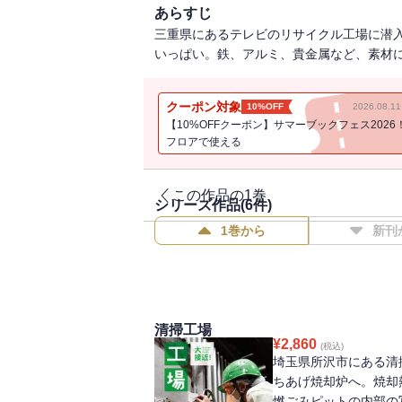
あらすじ
三重県にあるテレビのリサイクル工場に潜
いっぱい。鉄、アルミ、貴金属など、素材
クーポン対象
10%OFF
2026.08.
【10%OFFクーポン】サマーブックフェス2026
フロアで使える
この作品の1巻
シリーズ作品(
6
件)
1巻から
新刊
清掃工場
¥
2,860
(税込)
埼玉県所沢市にある清
ちあげ焼却炉へ。焼却
燃ごみピットの内部の