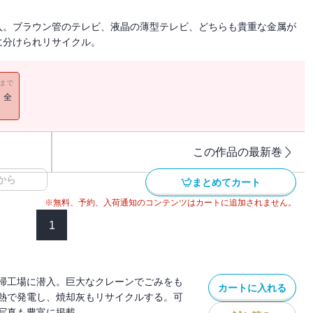
入。ブラウン管のテレビ、液晶の薄型テレビ、どちらも貴重な金属が
に分けられリサイクル。
11まで
！全
この作品の最新巻
から
まとめてカート
※無料、予約、入荷通知のコンテンツはカートに追加されません。
1
掃工場に潜入。巨大なクレーンでごみをも
カートに入れる
熱で発電し、焼却灰もリサイクルする。可
写真も豊富に掲載。