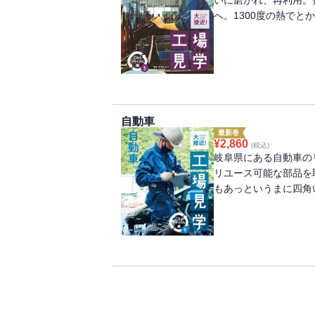
いに磨かれ、再利用。
へ。1300度の熱でと
自動車
最新巻
¥
2,860
(税込)
岐阜県にある自動車の
リユース可能な部品を
もあっというまに四角