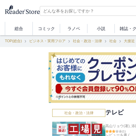
総合
コミック
ラノベ
小説
雑誌・
TOP(総合)
ビジネス・実用フロア
社会・政治・法律
社会
大接近
テレビ
社会・政治・法律
高山リョウ(著)
,
添
(
1
)
レビューを書く