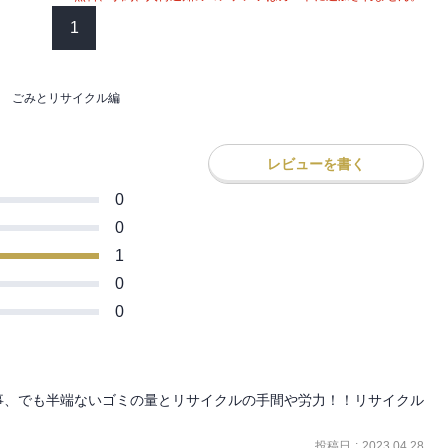
1
 ごみとリサイクル編
レビューを書く
0
0
1
0
0
事、でも半端ないゴミの量とリサイクルの手間や労力！！リサイクル
投稿日
:
2023.04.28