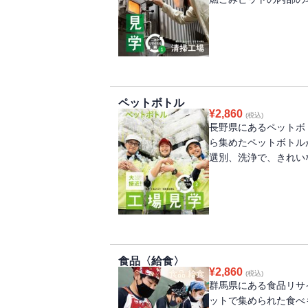
ペットボトル
¥
2,860
(税込)
長野県にあるペットボ
ら集めたペットボトル
選別、洗浄で、きれい
食品〈給食〉
¥
2,860
(税込)
群馬県にある食品リサ
ットで集められた食べ