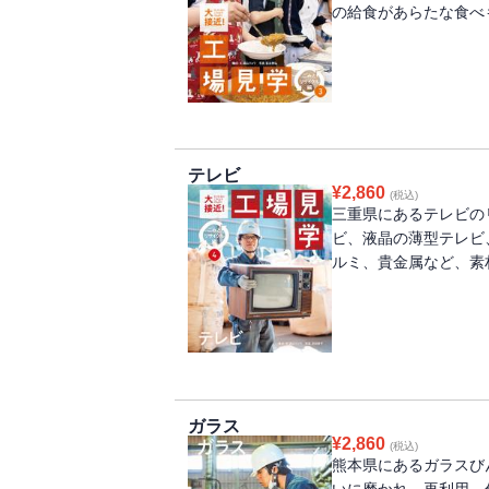
の給食があらたな食べ
テレビ
¥
2,860
(税込)
三重県にあるテレビの
ビ、液晶の薄型テレビ
ルミ、貴金属など、素
ガラス
¥
2,860
(税込)
熊本県にあるガラスび