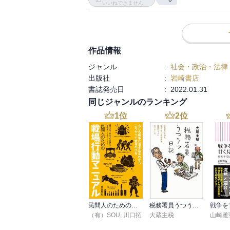
いいねできません
作品情報
ジャンル
:
社会・政治・法律
出版社
:
岩崎書店
書誌発売日
:
2022.01.31
同じジャンルのランキング
1
位
2
位
民間人のための戦場行動マニュアル
税務署員うつうつ日記
（有）SOU
,
川口拓
大蔵主税
山崎雅