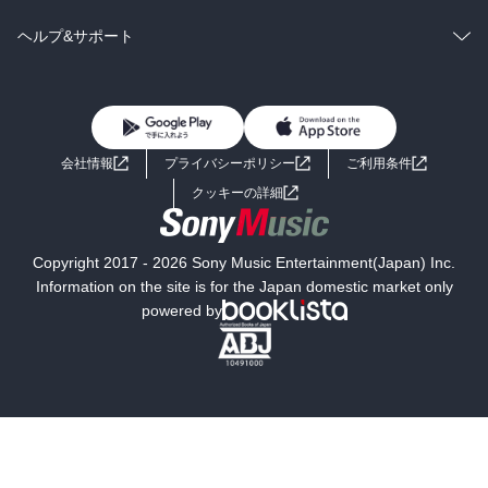
BL・TL
雑誌・グラビア
ビジネス・実用
ラノベ
小説
コミック
男性コミック
ヘルプ&サポート
BL・TL
雑誌・グラビア
ビジネス・実用
女性コミック
コミック誌
初めての方へ
ヘルプ
BL・TL
ライトノベル
男子向けラノベ
よくあるご質問
お問い合わせ
会社情報
プライバシーポリシー
ご利用条件
女子向けラノベ
小説
利用規約
クッキーの詳細
国内小説
海外小説
Copyright 2017 - 2026 Sony Music Entertainment(Japan) Inc.
ミステリー
SF
Information on the site is for the Japan domestic market only
powered by
歴史・時代小説
文学
雑誌
グラビア写真集
ボーイズラブ
ティーンズラブ
人文・思想・歴史
社会・政治・法律