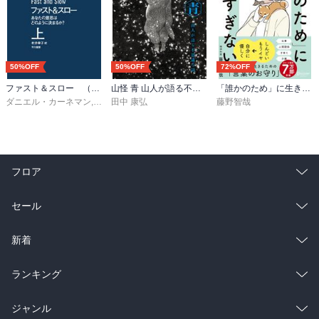
50%OFF
50%OFF
72%OFF
ファスト＆スロー （上）
山怪 青 山人が語る不思議な話
「誰かのため」に生きすぎない 精神科医が教えるがんばりすぎない気持ちの整理術 (特装版)
ダニエル・カーネマン
,
村井章子
田中 康弘
藤野智哉
フロア
総合
コミック
セール
ラノベ
小説
総合
コミック
新着
雑誌・グラビア
ビジネス・実用
ラノベ
小説
総合
コミック
ランキング
BL・TL
雑誌・グラビア
ビジネス・実用
ラノベ
小説
総合
コミック
ジャンル