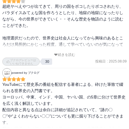
超絶ヤべえやつが出てきて、周りの国をボコしたりボコされたり、
パラダイスみてぇな国を作ろうとしたり、地獄の地獄になったりし
ながら、今の世界ができていく・・そんな歴史を物語のように読む
ことができた。

地理選択だったので、世界史は社会人になってから興味のあるとこ
ろだけ局所的にかじった程度。通して学べていないのが気になって
いた。

続きを読む
この本は、年号や細部は思い切って削ぎ落としてあり、まず歴史の
ブクログレビューは
投稿日
:
2025.08.09
30
大きな流れが掴める。歴史は“時の流れ”なのだと実感できた。

いいねできません
さらに良かったのが地図。時代の移り変わりに合わせて版図や勢力
powered by ブクログ
図が変わっていく様子を追えるので、今どこがどうなっているか、
のイメージがわきやすい。

YouTubeにて歴史系の番組を配信する著者による、砕けた筆致で綴
られる世界史の入門書です。

ここを土台に他の本を重ねていけば、知識がどんどん肉付けされて
ヨーロッパ、中東、インド、中国、ヤバい国、の5章に分けて世界史
いきそう。学び直しの一步としては最適だと感じた。砕けた文章と
を広く浅く解説しています。

独特の言い回しが面白く、世界史で何度も挫折してきた人も、すで
配信内容と異なる点は余白に詳細が追記されていて、“謎の〇
に詳しい人も楽しく読めるはず。

〇”や“よくわからない〇〇”についても更に掘り下げることができま
す。

「やれ用語の暗記や年号の暗記で済ませて歴史を知った気になって
配信と同様の点は何より面白く学べることで、世界恐慌を『全プレ