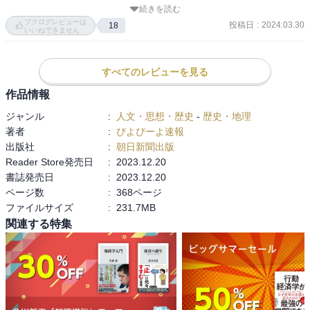
しまうということは流れた血に対する冒涜である。

続きを読む
イヤー強制参加イベント』、リットン調査団を『日本のヤンチャ具
ブクログレビューは
歴史は脳でなく骨肉で味わえ。」

投稿日
:
2024.03.30
18
合をチェックする人たち』など…その通りなのですが言葉の選び方
いいねできません
が秀逸で惹き込まれます。

300ページを超える分厚さですが以上の理由で楽しくスラスラと読み
すべてのレビューを見る
進めることができ、読了後には歴史好き（人類を客観的に眺めるこ
とができる偉い人）になれるかもしれません。
作品情報
ジャンル
:
人文・思想・歴史
-
歴史・地理
著者
:
ぴよぴーよ速報
出版社
:
朝日新聞出版
Reader Store発売日
:
2023.12.20
書誌発売日
:
2023.12.20
ページ数
:
368ページ
ファイルサイズ
:
231.7MB
関連する特集