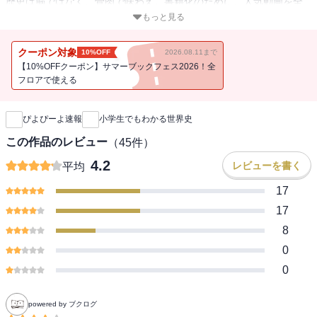
歴史は脳ではなく、骨肉で味わえ。書籍化のために、人気動画を全
ページフルカラーで再編集し、本独自のさらなる解説を加えて本に
もっと見る
しました。
クーポン対象
10%OFF
2026.08.11まで
【10%OFFクーポン】サマーブックフェス2026！全
フロアで使える
新刊通知
ぴよぴーよ速報
小学生でもわかる世界史
この作品のレビュー
（
45
件）
4.2
レビューを書く
平均
17
17
8
0
0
powered by ブクログ