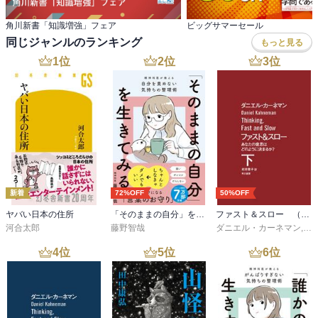
角川新書「知識増強」フェア
ビッグサマーセール
同じジャンルのランキング
もっと見る
1
位
2
位
3
位
新着
72%OFF
50%OFF
ヤバい日本の住所
「そのままの自分」を生きてみる 精神科医が教える自分を責めない気持ちの整理術 (特装版)
ファスト＆スロー （下）
河合太郎
藤野智哉
ダニエル・カーネマン
,
村
4
位
5
位
6
位