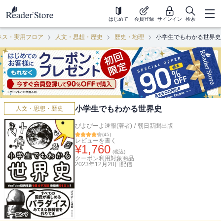
はじめて
会員登録
サインイン
検索
ネス・実用フロア
人文・思想・歴史
歴史・地理
小学生でもわかる世界史
小学生でもわかる世界史
人文・思想・歴史
ぴよぴーよ速報(著者)
/
朝日新聞出版
(
45
)
レビューを書く
¥
1,760
(税込)
クーポン利用対象商品
2023年12月20日
配信