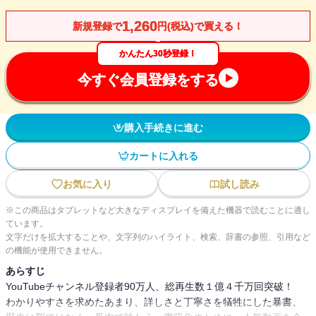
1,260
新規登録で
円(税込)で買える！
かんたん30秒登録！
今すぐ会員登録をする
購入手続きに進む
カートに入れる
お気に入り
試し読み
※この商品はタブレットなど大きなディスプレイを備えた機器で読むことに適し
ています。
文字だけを拡大することや、文字列のハイライト、検索、辞書の参照、引用など
の機能が使用できません。
あらすじ
YouTubeチャンネル登録者90万人、総再生数１億４千万回突破！
わかりやすさを求めたあまり、詳しさと丁寧さを犠牲にした暴書、