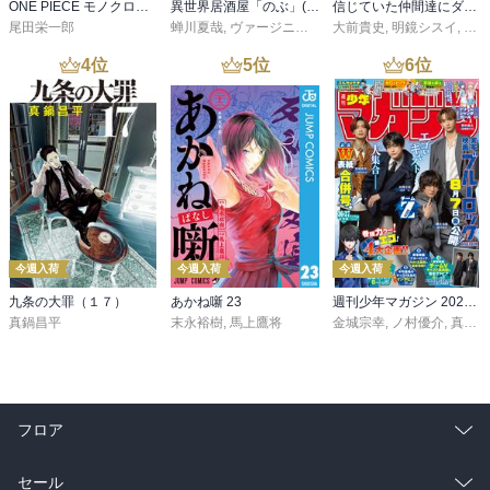
ONE PIECE モノクロ版 115
異世界居酒屋「のぶ」(22)
信じていた仲間達にダンジョン奥地で殺されかけたがギフト『無限ガチャ』でレベル９９９９の仲間達を手に入れて元パーティーメンバーと世界に復讐＆『ざまぁ！』します！（２３）
尾田栄一郎
蝉川夏哉
,
ヴァージニア二等兵
大前貴史
,
転
,
明鏡シスイ
,
ｔｅ
4
位
5
位
6
位
今週入荷
今週入荷
今週入荷
九条の大罪（１７）
あかね噺 23
週刊少年マガジン 2026年36・37号[2026年8月5日発売]
真鍋昌平
末永裕樹
,
馬上鷹将
金城宗幸
,
ノ村優介
,
真島ヒロ
フロア
総合
コミック
セール