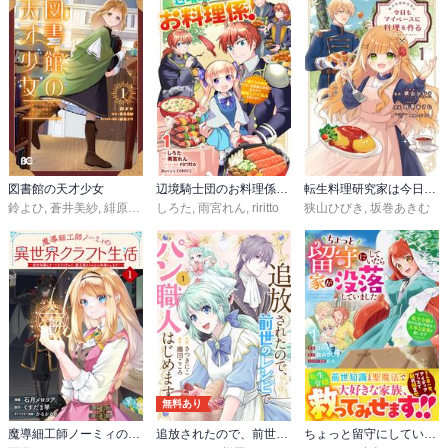
図書館の天才少女
辺境騎士団のお料理係！～捨てられ幼女ですが、過保護な家族に拾われて美味しいごはんを作ります～
転生料理研究家は今日もマイペースに料理を作る～あなたに興味はございません～
鈴よひ
,
蒼井美紗
,
緋原ヨウ
しろた
,
雨宮れん
,
riritto
狭山ひびき
,
坂巻あきむ
無料あり
魔導細工師ノーミィの異世界クラフト生活 ～前世知識とチートなアイテムで、魔王城をどんどん快適にします！～
追放されたので、前世のレシピでパン職人はじめます！【電子単行本版／特典おまけ付き】
ちょっと留守にしていたら家が没落していました 転生令嬢は前世知識と聖魔法で大事な家族を救います