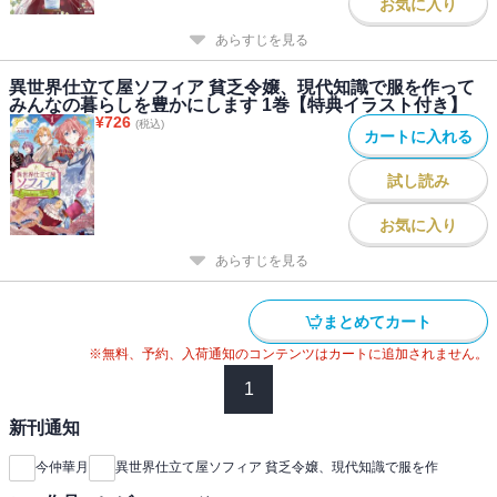
お気に入り
あらすじを見る
異世界仕立て屋ソフィア 貧乏令嬢、現代知識で服を作って
みんなの暮らしを豊かにします 1巻【特典イラスト付き】
¥
726
(税込)
カートに入れる
試し読み
お気に入り
あらすじを見る
まとめてカート
※無料、予約、入荷通知のコンテンツはカートに追加されません。
1
新刊通知
今仲華月
異世界仕立て屋ソフィア 貧乏令嬢、現代知識で服を作