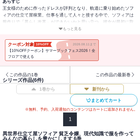
あらすじ
王女様のために作ったドレスが評判となり、軌道に乗り始めたソフ
ィアの仕立て屋稼業。仕事を通して人々と接する中で、ソフィアは
服作りで「暮らし改革」ができないかと思い立つ。彼女が最初に取
り掛かるのは・・・異世界素材を使ったジャージ作り!? さらに、元
もっと見る
悪役令嬢のローズマリーからも思わぬ依頼が・・・？ 貧乏令嬢のお
仕事奮闘記、第2巻！
クーポン対象
10%OFF
2026.08.11まで
【10%OFFクーポン】サマーブックフェス2026！全
フロアで使える
この作品の1巻
この作品の最新巻
シリーズ作品(
6
件)
1巻から
新刊から
まとめてカート
※無料、予約、入荷通知のコンテンツはカートに追加されません。
1
異世界仕立て屋ソフィア 貧乏令嬢、現代知識で服を作って
みんなの暮らしを豊かにします 6巻