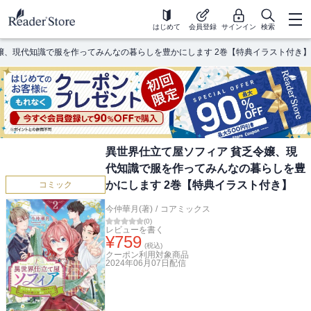
はじめて
会員登録
サインイン
検索
嬢、現代知識で服を作ってみんなの暮らしを豊かにします 2巻【特典イラスト付き】
異世界仕立て屋ソフィア 貧乏令嬢、現
代知識で服を作ってみんなの暮らしを豊
かにします 2巻【特典イラスト付き】
コミック
今仲華月(著)
/
コアミックス
(
0
)
レビューを書く
¥
759
(税込)
クーポン利用対象商品
2024年06月07日
配信