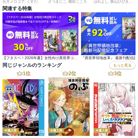
石月メロコア
,
くすだま琴
,
かるかるめ
さつきにこ
,
櫛田こころ
はれよし
,
狭山ひびき
,
昌未
関連する特集
【フタスペ！2026年夏】女性向け異世界コミック 対象作品が最新巻まで全て30％OFF＆一部無料！
『異世界領地改革』 最新刊配信記
同じジャンルのランキング
もっと見る
1
位
2
位
3
位
今週入荷
今週入荷
今週入荷