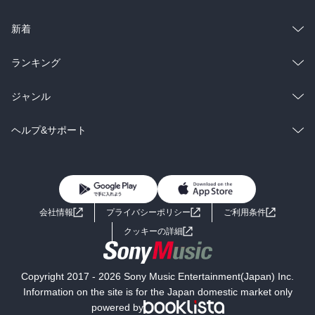
ラノベ
小説
総合
コミック
新着
雑誌・グラビア
ビジネス・実用
ラノベ
小説
総合
コミック
ランキング
BL・TL
雑誌・グラビア
ビジネス・実用
ラノベ
小説
総合
コミック
ジャンル
BL・TL
雑誌・グラビア
ビジネス・実用
ラノベ
小説
コミック
男性コミック
ヘルプ&サポート
BL・TL
雑誌・グラビア
ビジネス・実用
女性コミック
コミック誌
初めての方へ
ヘルプ
BL・TL
ライトノベル
男子向けラノベ
よくあるご質問
お問い合わせ
会社情報
プライバシーポリシー
ご利用条件
女子向けラノベ
小説
利用規約
クッキーの詳細
国内小説
海外小説
Copyright 2017 - 2026 Sony Music Entertainment(Japan) Inc.
ミステリー
SF
Information on the site is for the Japan domestic market only
powered by