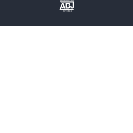
歴史・時代小説
文学
雑誌
グラビア写真集
ボーイズラブ
ティーンズラブ
人文・思想・歴史
社会・政治・法律
ビジネス・経済
サイエンス・テクノロジー
コンピュータ・情報
くらし・家庭
料理・酒
ファッション・美容・ダイエット
ホビー&カルチャー
スポーツ・アウトドア
地図・ガイド
エンターテイメント
芸術・アート
映画・音楽・演劇