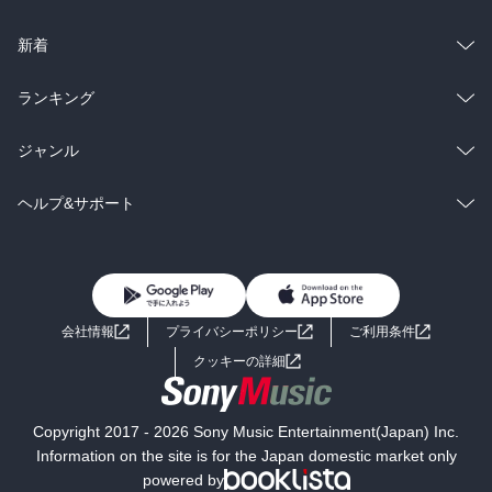
ラノベ
小説
総合
コミック
新着
雑誌・グラビア
ビジネス・実用
ラノベ
小説
総合
コミック
ランキング
BL・TL
雑誌・グラビア
ビジネス・実用
ラノベ
小説
総合
コミック
ジャンル
BL・TL
雑誌・グラビア
ビジネス・実用
ラノベ
小説
コミック
男性コミック
ヘルプ&サポート
BL・TL
雑誌・グラビア
ビジネス・実用
女性コミック
コミック誌
初めての方へ
ヘルプ
BL・TL
ライトノベル
男子向けラノベ
よくあるご質問
お問い合わせ
会社情報
プライバシーポリシー
ご利用条件
女子向けラノベ
小説
利用規約
クッキーの詳細
国内小説
海外小説
Copyright 2017 - 2026 Sony Music Entertainment(Japan) Inc.
ミステリー
SF
Information on the site is for the Japan domestic market only
powered by