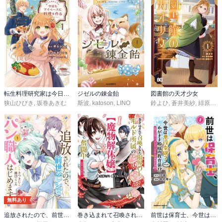
転生料理研究家は今日もマイペースに料理を作る～あなたに興味はございません～
ジゼルの錬金飴
図書館の天才少女
狭山ひびき
,
坂巻あきむ
斯波
,
katoson
,
LINO
鈴よひ
,
蒼井美紗
,
緋原ヨウ
無料あり
追放されたので、前世のレシピでパン職人はじめます！【電子単行本版／特典おまけ付き】
巻き込まれて召喚された限界OL、ギルド所属の【魔物解体嬢】として奮闘中 THE COMIC
前世は保育士、今世は悪役令嬢？からの、わがまま姫様の教育係!?