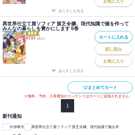
お気に入り
あらすじを見る
異世界仕立て屋ソフィア 貧乏令嬢、現代知識で服を作って
みんなの暮らしを豊かにします 6巻
最新巻
カートに入れる
¥
737
(税込)
試し読み
お気に入り
あらすじを見る
まとめてカート
※無料、予約、入荷通知のコンテンツはカートに追加されません。
1
新刊通知
今仲華月
異世界仕立て屋ソフィア 貧乏令嬢、現代知識で服を作