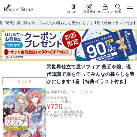
はじめて
会員登録
サインイン
検索
嬢、現代知識で服を作ってみんなの暮らしを豊かにします 1巻【特典イラスト付き】
異世界仕立て屋ソフィア 貧乏令嬢、現
代知識で服を作ってみんなの暮らしを豊
かにします 1巻【特典イラスト付き】
コミック
今仲華月(著)
/
コアミックス
(
0
)
レビューを書く
¥
726
(税込)
クーポン利用対象商品
2023年12月07日
配信