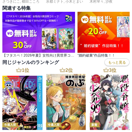
さつきにこ
,
櫛田こころ
水都ミナト
,
小木とまい
木村琴々
,
沙夜
関連する特集
【フタスペ！2026年夏】女性向け異世界コミック 対象作品が最新巻まで全て30％OFF＆一部無料！
”婚約破棄”作品特集！！
同じジャンルのランキング
もっと見る
1
位
2
位
3
位
今週入荷
今週入荷
新着