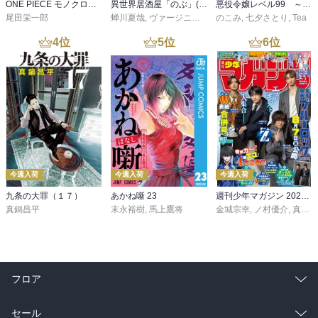
ONE PIECE モノクロ版 115
異世界居酒屋「のぶ」(22)
悪役令嬢レベル99 ～私は裏ボスですが魔王ではありません～ その６
尾田栄一郎
蝉川夏哉
,
ヴァージニア二等兵
のこみ
,
転
,
七夕さとり
,
Tea
4
位
5
位
6
位
今週入荷
今週入荷
今週入荷
九条の大罪（１７）
あかね噺 23
週刊少年マガジン 2026年36・37号[2026年8月5日発売]
真鍋昌平
末永裕樹
,
馬上鷹将
金城宗幸
,
ノ村優介
,
真島ヒロ
フロア
総合
コミック
セール