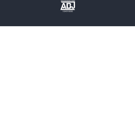
歴史・時代小説
文学
雑誌
グラビア写真集
ボーイズラブ
ティーンズラブ
人文・思想・歴史
社会・政治・法律
ビジネス・経済
サイエンス・テクノロジー
コンピュータ・情報
くらし・家庭
料理・酒
ファッション・美容・ダイエット
ホビー&カルチャー
スポーツ・アウトドア
地図・ガイド
エンターテイメント
芸術・アート
映画・音楽・演劇