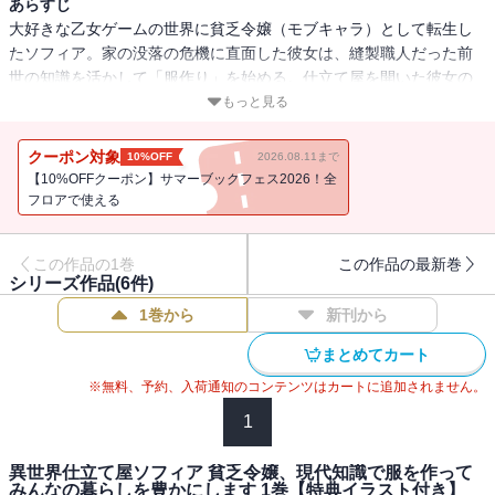
あらすじ
大好きな乙女ゲームの世界に貧乏令嬢（モブキャラ）として転生し
たソフィア。家の没落の危機に直面した彼女は、縫製職人だった前
世の知識を活かして「服作り」を始める。仕立て屋を開いた彼女の
元には様々な依頼が舞い込み・・・？ 貧乏令嬢が服の魔法でみんな
もっと見る
を幸せにする、お仕事ファンタジー！
クーポン対象
10%OFF
2026.08.11まで
【10%OFFクーポン】サマーブックフェス2026！全
フロアで使える
この作品の1巻
この作品の最新巻
シリーズ作品(
6
件)
1巻から
新刊から
まとめてカート
※無料、予約、入荷通知のコンテンツはカートに追加されません。
1
異世界仕立て屋ソフィア 貧乏令嬢、現代知識で服を作って
みんなの暮らしを豊かにします 1巻【特典イラスト付き】