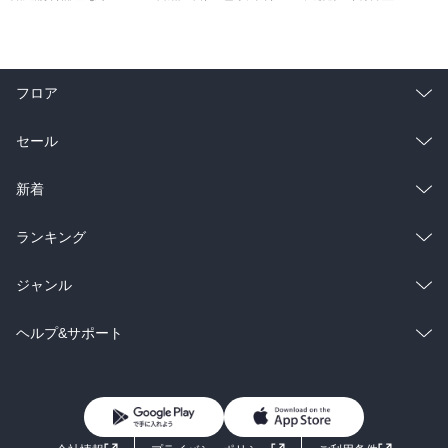
フロア
総合
コミック
セール
ラノベ
小説
総合
コミック
新着
雑誌・グラビア
ビジネス・実用
ラノベ
小説
総合
コミック
ランキング
BL・TL
雑誌・グラビア
ビジネス・実用
ラノベ
小説
総合
コミック
ジャンル
BL・TL
雑誌・グラビア
ビジネス・実用
ラノベ
小説
コミック
男性コミック
ヘルプ&サポート
BL・TL
雑誌・グラビア
ビジネス・実用
女性コミック
コミック誌
初めての方へ
ヘルプ
BL・TL
ライトノベル
男子向けラノベ
よくあるご質問
お問い合わせ