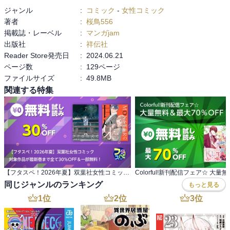
ジャンル
:
コミック
-
女性コミック
著者
:
桜鳥556
掲載誌・レーベル
:
マンガjam
出版社
:
祥伝社
Reader Store発売日
:
2024.06.21
ページ数
:
129ページ
ファイルサイズ
:
49.8MB
関連する特集
【フタスペ！2026年夏】双葉社女性コミック 対象作品が最新巻まで全て30％OFF＆一部無料！
同じジャンルのランキング
もっと見る
1
位
2
位
3
位