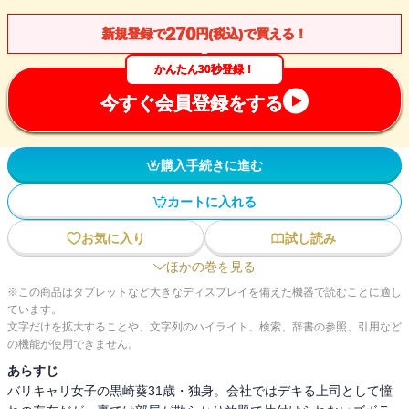
270
新規登録で
円(税込)で買える！
かんたん30秒登録！
今すぐ会員登録をする
購入手続きに進む
カートに入れる
お気に入り
試し読み
ほかの巻を見る
※この商品はタブレットなど大きなディスプレイを備えた機器で読むことに適し
ています。
文字だけを拡大することや、文字列のハイライト、検索、辞書の参照、引用など
の機能が使用できません。
あらすじ
バリキャリ女子の黒崎葵31歳・独身。会社ではデキる上司として憧