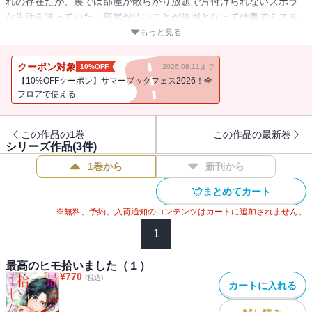
れの存在だが、裏では部屋が散らかり放題で片付けられないズボラ
な生活を送っていた。部屋が汚いことが原因となって仕事でミスを
してしまう。1人でヤケ酒をしていたら見知らぬ男から声を掛けられ
もっと見る
て・・・！？ 朝目覚めると、その見知らぬイケメンが朝ごはんを
用意してくれていた。二日酔いの頭を起こして思い出そうとするが
クーポン対象
10%OFF
2026.08.11まで
さっぱり。このイケメンどこかで見た事あるような・・・。※本作
【10%OFFクーポン】サマーブックフェス2026！全
品は『最高のヒモ拾いました【単話】』（６）～（10）が収録され
フロアで使える
ています。
この作品の1巻
この作品の最新巻
シリーズ作品(
3
件)
1巻から
新刊から
まとめてカート
※無料、予約、入荷通知のコンテンツはカートに追加されません。
1
最高のヒモ拾いました（１）
¥
770
(税込)
カートに入れる