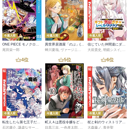
今週入荷
今週入荷
今週入荷
ONE PIECE モノクロ版 115
異世界居酒屋「のぶ」(22)
信じていた仲間達にダンジョン奥地で殺されかけたがギフト『無限ガチャ』でレベル９９９９の仲間達を手に入れて元パーティーメンバーと世界に復讐＆『ざまぁ！』します！（２３）
尾田栄一郎
蝉川夏哉
,
ヴァージニア二等兵
大前貴史
,
転
,
明鏡シスイ
,
ｔｅ
4
位
5
位
6
位
今週入荷
今週入荷
今週入荷
転生したら第七王子だったので、気ままに魔術を極めます（２４）
町人Ａは悪役令嬢をどうしても救いたい ～どぶと空と氷の姫君～１０【電子書店共通特典イラスト付】
杖と剣のウィストリア（１６）
石沢庸介
,
謙虚なサークル
,
メル。
目黒三吉
,
一色孝太郎
,
Parum
大森藤ノ
,
青井聖