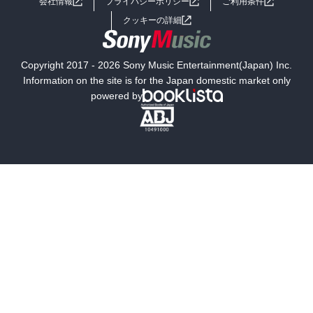
会社情報
プライバシーポリシー
ご利用条件
女子向けラノベ
小説
利用規約
クッキーの詳細
国内小説
海外小説
Copyright 2017 - 2026 Sony Music Entertainment(Japan) Inc.
ミステリー
SF
Information on the site is for the Japan domestic market only
powered by
歴史・時代小説
文学
雑誌
グラビア写真集
ボーイズラブ
ティーンズラブ
人文・思想・歴史
社会・政治・法律
ビジネス・経済
サイエンス・テクノロジー
コンピュータ・情報
くらし・家庭
料理・酒
ファッション・美容・ダイエット