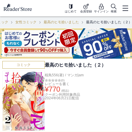
はじめて
会員登録
サインイン
検索
ミック
女性コミック
最高のヒモ拾いました
最高のヒモ拾いました（２）
最高のヒモ拾いました（２）
コミック
桜鳥556(著)
/
マンガjam
(
0
)
レビューを書く
¥
770
(税込)
クーポン利用対象商品
2024年06月21日
配信