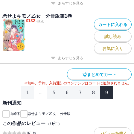
あらすじを見る
恋せよキモノ乙女 分冊版第1巻
¥
132
(税込)
カートに入れる
試し読み
お気に入り
あらすじを見る
まとめてカート
※無料、予約、入荷通知のコンテンツはカートに追加されません。
1
...
5
6
7
8
9
新刊通知
山崎零
恋せよキモノ乙女 分冊版
この作品のレビュー
（
0
件）
--
レビューを書く
平均