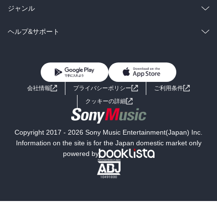
BL・TL
雑誌・グラビア
ビジネス・実用
ラノベ
小説
総合
コミック
ジャンル
BL・TL
雑誌・グラビア
ビジネス・実用
ラノベ
小説
コミック
男性コミック
ヘルプ&サポート
BL・TL
雑誌・グラビア
ビジネス・実用
女性コミック
コミック誌
初めての方へ
ヘルプ
BL・TL
ライトノベル
男子向けラノベ
よくあるご質問
お問い合わせ
会社情報
プライバシーポリシー
ご利用条件
女子向けラノベ
小説
利用規約
クッキーの詳細
国内小説
海外小説
Copyright 2017 - 2026 Sony Music Entertainment(Japan) Inc.
ミステリー
SF
Information on the site is for the Japan domestic market only
powered by
歴史・時代小説
文学
雑誌
グラビア写真集
ボーイズラブ
ティーンズラブ