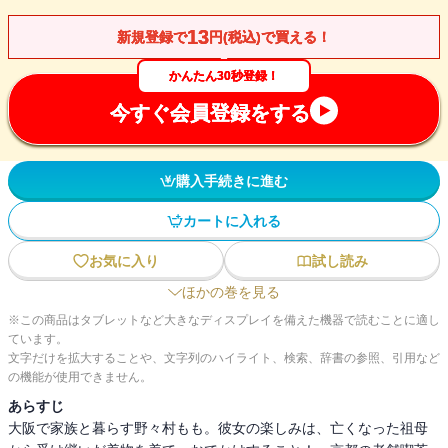
13
新規登録で
円(税込)で買える！
かんたん30秒登録！
今すぐ会員登録をする
購入手続きに進む
カートに入れる
お気に入り
試し読み
ほかの巻を見る
※この商品はタブレットなど大きなディスプレイを備えた機器で読むことに適し
ています。
文字だけを拡大することや、文字列のハイライト、検索、辞書の参照、引用など
の機能が使用できません。
あらすじ
大阪で家族と暮らす野々村もも。彼女の楽しみは、亡くなった祖母