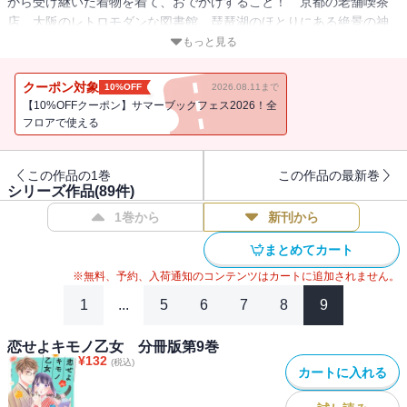
から受け継いだ着物を着て、おでかけすること！ 京都の老舗喫茶
店、大阪のレトロモダンな図書館、琵琶湖のほとりにある絶景の神
社など、関西のあちこちを大好きな着物で訪れます。おでかけ先で
もっと見る
は、素敵な出逢いもあって・・・・・・。着物女子の恋とお洒落に
心ときめく関西おでかけ漫画、開幕!! ※本作品は単行本『恋せよキ
クーポン対象
10%OFF
2026.08.11まで
モノ乙女』（バンチコミックス）を1話ごとに分冊したものです。
【10%OFFクーポン】サマーブックフェス2026！全
フロアで使える
この作品の1巻
この作品の最新巻
シリーズ作品(
89
件)
1巻から
新刊から
まとめてカート
※無料、予約、入荷通知のコンテンツはカートに追加されません。
1
...
5
6
7
8
9
恋せよキモノ乙女 分冊版第9巻
¥
132
(税込)
カートに入れる