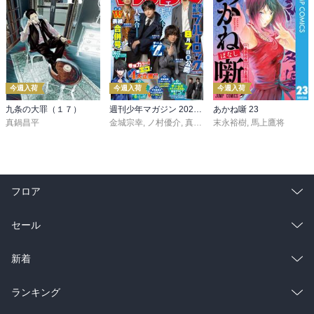
今週入荷
今週入荷
今週入荷
九条の大罪（１７）
週刊少年マガジン 2026年36・37号[2026年8月5日発売]
あかね噺 23
真鍋昌平
金城宗幸
,
ノ村優介
,
真島ヒロ
末永裕樹
,
宮島礼吏
,
馬上鷹将
,
新川直司
,
久
フロア
総合
コミック
セール
ラノベ
小説
総合
コミック
新着
雑誌・グラビア
ビジネス・実用
ラノベ
小説
総合
コミック
ランキング