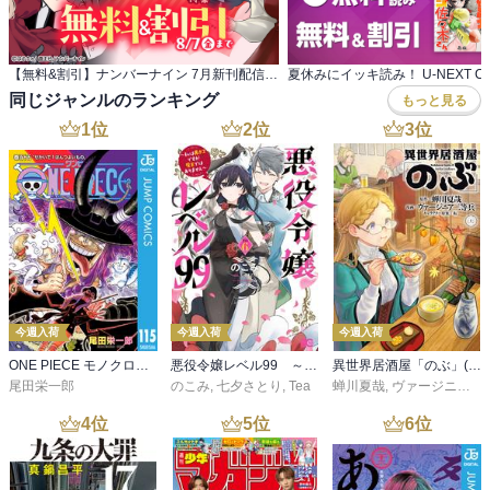
【無料&割引】ナンバーナイン 7月新刊配信フェア 女性マンガ特集
同じジャンルのランキング
もっと見る
1
位
2
位
3
位
今週入荷
今週入荷
今週入荷
ONE PIECE モノクロ版 115
悪役令嬢レベル99 ～私は裏ボスですが魔王ではありません～ その６
異世界居酒屋「のぶ」(22)
尾田栄一郎
のこみ
,
七夕さとり
,
Tea
蝉川夏哉
,
ヴァージニア二等兵
4
位
5
位
6
位