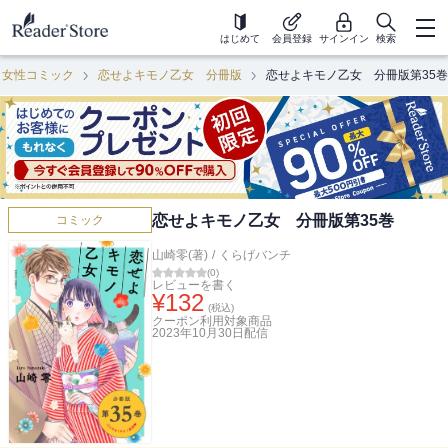
はじめて
会員登録
サインイン
検索
女性コミック
恋せよキモノ乙女 分冊版
恋せよキモノ乙女 分冊版第35巻
恋せよキモノ乙女 分冊版第35巻
コミック
山崎零(著)
/
くらげバンチ
(
0
)
レビューを書く
¥
132
(税込)
クーポン利用対象商品
2023年10月30日
配信