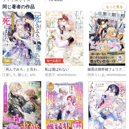
同じ著者の作品
もっと見る
完結
セールあり
「死んでみろ」と言われたので死にました。
私は選ばれない
腹黒次期宰相フェリクス・シュミットはほんわか令嬢の策に嵌まる
江東しろ
,
蘭らむ
,
whimhalooo
碧貴子
,
whimhalooo
阿井りいあ
,
whimhalooo