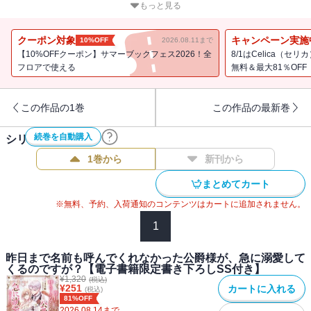
し溺愛ファンタジー、感涙必至の第二巻！
もっと見る
コミックス１巻同日発売！
書き下ろし番外編＆コミカライズ1話試し読みを特別収録！
クーポン対象
キャンペーン実施
10%OFF
2026.08.11まで
【10%OFFクーポン】サマーブックフェス2026！全
8/1はCelica（
書籍収録書き下ろしSS「あの時の君に ～アレクシア公爵～」
フロアで使える
無料＆最大81％OFF
電子書籍限定特典・書き下ろしSS「運命共同体 ～ジェイク～」
この作品の1巻
この作品の最新巻
【あらすじ】
続巻を自動購入
シリーズ作品(
4
件)
「僕は、君を幸せにできているのだろうか？」
1巻から
新刊から
前世で不自由な体となった自分を支え、身を挺して守ってくれた
まとめてカート
妻・マリエーヌを今度こそ幸福にすること。死に戻りを果たしたア
レクシア公爵は、その唯一の願いのために奔走していた──過去の記
※無料、予約、入荷通知のコンテンツはカートに追加されません。
憶を共有できない寂しさには、気づかないふりをして。一方マリエ
1
ーヌにも悩みがあった。夢で見た車いすの青年は誰なの
か・・・・・・大切な何かを忘れているような違和感を抱えたま
昨日まで名前も呼んでくれなかった公爵様が、急に溺愛して
ま、公爵の誕生日祝いに出かけると、二度と会いたくなかった人物
くるのですが？【電子書籍限定書き下ろしSS付き】
¥
1,320
に遭遇してしまい！？
(税込)
¥
251
カートに入れる
(税込)
「今世でこそ、愛し合う本当の夫婦になりたい──」
81%OFF
死に戻りで愛を見つけた冷血公爵×不遇なおっとり女神令嬢のやり直
2026.08.14
まで