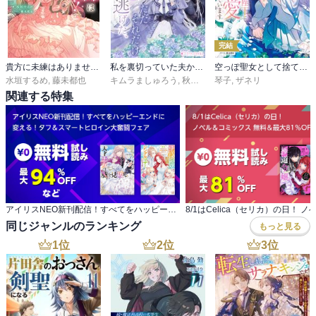
完結
貴方に未練はありません！ ～浮気者の婚約者を捨てたら王子様の溺愛が待っていました～
私を裏切っていた夫から逃げた、ただそれだけ
空っぽ聖女として捨てられたはずが、嫁ぎ先の皇帝陛下に溺愛されています
水垣するめ
,
藤未都也
キムラましゅろう
,
秋園マツリ
琴子
,
ザネリ
関連する特集
アイリスNEO新刊配信！すべてをハッピーエンドに 変える！タフ＆スマートヒロイン大奮闘フェア
同じジャンルのランキング
もっと見る
1
位
2
位
3
位