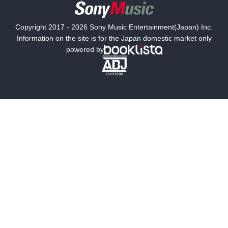
国内小説
海外小説
Copyright 2017 - 2026 Sony Music Entertainment(Japan) Inc.
ミステリー
SF
Information on the site is for the Japan domestic market only
powered by
歴史・時代小説
文学
雑誌
グラビア写真集
ボーイズラブ
ティーンズラブ
人文・思想・歴史
社会・政治・法律
ビジネス・経済
サイエンス・テクノロジー
コンピュータ・情報
くらし・家庭
料理・酒
ファッション・美容・ダイエット
ホビー&カルチャー
スポーツ・アウトドア