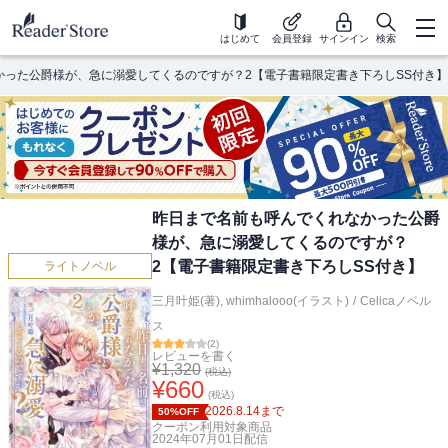
はじめて
会員登録
サインイン
検索
かった公爵様が、急に溺愛してくるのですが？2【電子書籍限定書き下ろしSS付き】
昨日まで名前も呼んでくれなかった公爵
様が、急に溺愛してくるのですが？
2【電子書籍限定書き下ろしSS付き】
ライトノベル
三月叶姫(著)
,
whimhalooo(イラスト)
/
Celicaノベル
ス
(
2
)
レビューを書く
¥
1,320
(税込)
¥
660
(税込)
2026.8.14
まで
50%OFF
クーポン利用対象商品
2024年07月01日
配信