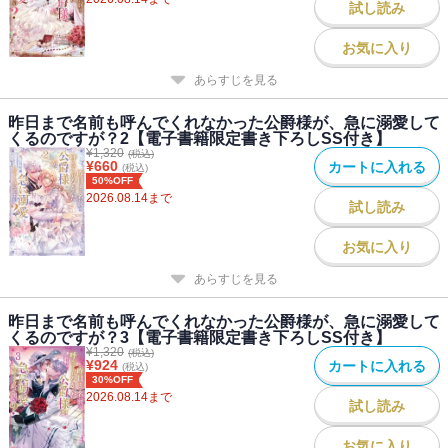
試し読み
し溺愛ファンタジー、感涙必至の第二巻！
お気に入り
あらすじを見る
著者について
●著者：三月叶姫
昨日まで名前も呼んでくれなかった公爵様が、急に溺愛して
――――――――――――――――
くるのですが？2【電子書籍限定書き下ろしSS付き】
ついに二巻が出ました・・・！（涙）
¥
1,320
(税込)
¥
660
カートに入れる
(税込)
Webで力尽きた部分をがっつり改稿させて頂きました。
50%OFF
そして今回もイラストが素敵すぎます・・・（感涙）
2026.08.14
まで
試し読み
whimhalooo先生の描く二人の空気感が大好きです！
皆様と共に作り上げた渾身の一冊、
お気に入り
お楽しみ頂ければ幸いです。
あらすじを見る
――――――――――――――――
昨日まで名前も呼んでくれなかった公爵様が、急に溺愛して
●イラスト：whimhalooo
くるのですが？3【電子書籍限定書き下ろしSS付き】
――――――――――――――――
¥
1,320
(税込)
¥
924
カートに入れる
(税込)
２巻もご一緒させていただき光栄です。
30%OFF
１巻は公爵さまの甘い溺愛のピンクのイメージでしたが、
2026.08.14
まで
試し読み
２巻は2人の幸せをロマンティックに彩るピンクになればと
願いを込めさせていただきました。
お気に入り