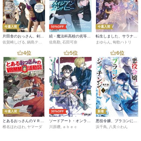
今週入荷
50%OFF
今週入荷
片田舎のおっさん、剣聖になる 11 ～ただの田舎の剣術師範だったのに、大成した弟子たちが俺を放ってくれない件～
続・魔法科高校の劣等生 メイジアン・カンパニー(11)
転生しました、サラナ・キンジェです。ごきげんよう。５ ～婚約破棄されたので田舎で気ままに暮らしたいと思います～【電子書店共通特典SS付】
佐賀崎しげる
,
鍋島テツヒロ
佐島勤
,
石田可奈
まゆらん
,
匈歌ハトリ
4
位
5
位
6
位
今週入荷
30%OFF
新着
とあるおっさんのＶＲＭＭＯ活動記34
ソードアート・オンライン29 ユナイタル・リングVIII
悪役令嬢、ブラコンにジョブチェンジします９【電子特典付き】
椎名ほわほわ
,
ヤマーダ
川原礫
,
ａｂｅｃ
浜千鳥
,
八美☆わん