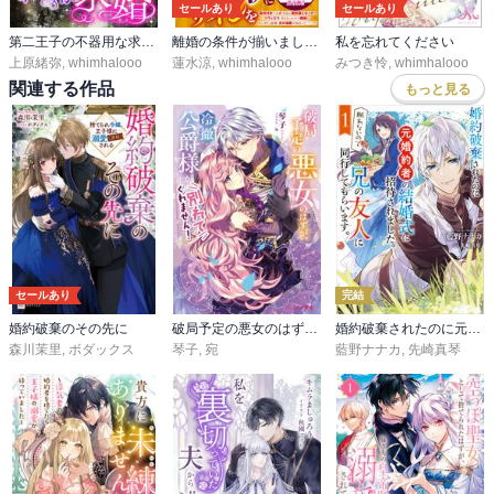
セールあり
セールあり
第二王子の不器用な求婚 ～行き遅れ公爵令嬢の困惑～
離婚の条件が揃いました【愛され大逆転シリーズ】【電子限定SS付き】
私を忘れてください
上原緒弥
,
whimhalooo
蓮水涼
,
whimhalooo
みつき怜
,
whimhalooo
関連する作品
もっと見る
セールあり
完結
婚約破棄のその先に
破局予定の悪女のはずが、冷徹公爵様が別れてくれません！
婚約破棄されたのに元婚約者の結婚式に招待されました。断れないので兄の友人に同行してもらいます。
森川茉里
,
ボダックス
琴子
,
宛
藍野ナナカ
,
先崎真琴