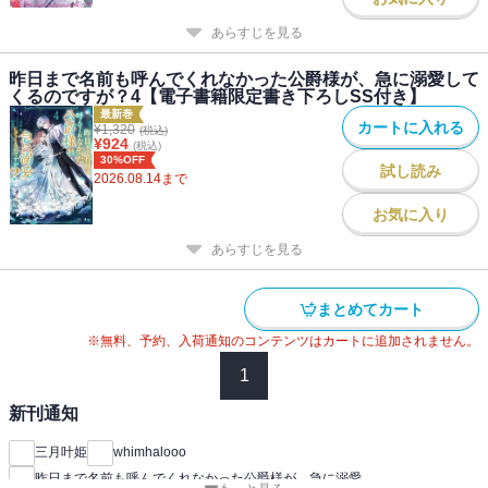
――――――――――――――――
あらすじを見る
昨日まで名前も呼んでくれなかった公爵様が、急に溺愛して
くるのですが？4【電子書籍限定書き下ろしSS付き】
最新巻
カートに入れる
¥
1,320
(税込)
¥
924
(税込)
30%OFF
試し読み
2026.08.14
まで
お気に入り
あらすじを見る
まとめてカート
※無料、予約、入荷通知のコンテンツはカートに追加されません。
1
新刊通知
三月叶姫
whimhalooo
昨日まで名前も呼んでくれなかった公爵様が、急に溺愛