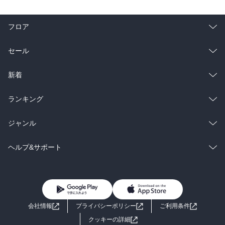
フロア
総合
コミック
セール
ラノベ
小説
総合
コミック
新着
雑誌・グラビア
ビジネス・実用
ラノベ
小説
総合
コミック
ランキング
BL・TL
雑誌・グラビア
ビジネス・実用
ラノベ
小説
総合
コミック
ジャンル
BL・TL
雑誌・グラビア
ビジネス・実用
ラノベ
小説
コミック
男性コミック
ヘルプ&サポート
BL・TL
雑誌・グラビア
ビジネス・実用
女性コミック
コミック誌
初めての方へ
ヘルプ
BL・TL
ライトノベル
男子向けラノベ
よくあるご質問
お問い合わせ
会社情報
プライバシーポリシー
ご利用条件
女子向けラノベ
小説
利用規約
クッキーの詳細