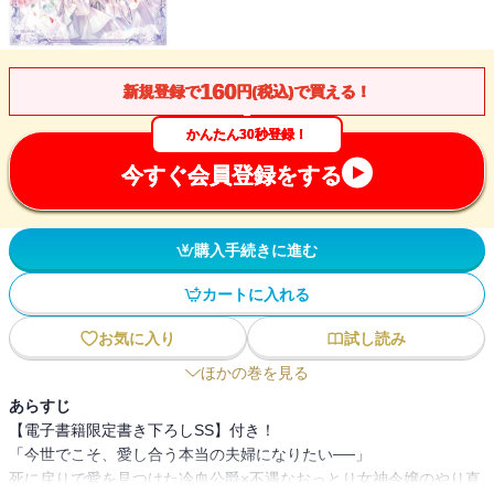
160
新規登録で
円(税込)で買える！
かんたん30秒登録！
今すぐ会員登録をする
購入手続きに進む
カートに入れる
お気に入り
試し読み
ほかの巻を見る
あらすじ
【電子書籍限定書き下ろしSS】付き！
「今世でこそ、愛し合う本当の夫婦になりたい──」
死に戻りで愛を見つけた冷血公爵×不遇なおっとり女神令嬢のやり直