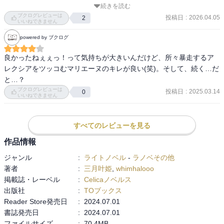
続きを読む
さ。

ブクログレビューは
投稿日
:
2026.04.05
2
セカイ系？みたいな、狭い世界に2人だけのような展開をどうでもい
いいねできません
いと感じつつ…（なら読むなよ）。

powered by ブクログ
ラノベ（に限らず、少女漫画も？）の描く恋愛って共依存とかスト
良かったねぇぇっ！って気持ちが大きいんだけど、所々暴走するア
ーカーとかモラハラとかが多いよね。

レクシアをツッコむマリエーヌのキレが良い(笑)。そして、続く…だ
フィクションで読むにはそういうのが魅力的に見えるのか。
と…？
ブクログレビューは
投稿日
:
2025.03.14
0
いいねできません
すべてのレビューを見る
作品情報
ジャンル
:
ライトノベル
-
ラノベその他
著者
:
三月叶姫
,
whimhalooo
掲載誌・レーベル
:
Celicaノベルス
出版社
:
TOブックス
Reader Store発売日
:
2024.07.01
書誌発売日
:
2024.07.01
ファイルサイズ
:
70.4MB