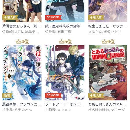
今週入荷
50%OFF
今週入荷
片田舎のおっさん、剣聖になる 11 ～ただの田舎の剣術師範だったのに、大成した弟子たちが俺を放ってくれない件～
続・魔法科高校の劣等生 メイジアン・カンパニー(11)
転生しました、サラナ・キンジェです。ごきげんよう。５ ～婚約破棄されたので田舎で気ままに暮らしたいと思います～【電子書店共通特典SS付】
佐賀崎しげる
,
鍋島テツヒロ
佐島勤
,
石田可奈
まゆらん
,
匈歌ハトリ
4
位
5
位
6
位
新着
30%OFF
今週入荷
悪役令嬢、ブラコンにジョブチェンジします９【電子特典付き】
ソードアート・オンライン29 ユナイタル・リングVIII
とあるおっさんのＶＲＭＭＯ活動記34
浜千鳥
,
八美☆わん
川原礫
,
ａｂｅｃ
椎名ほわほわ
,
ヤマーダ