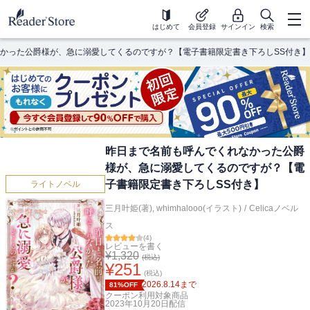
はじめて
会員登録
サインイン
検索
かった公爵様が、急に溺愛してくるのですが？【電子書籍限定書き下ろしSS付き】
昨日まで名前も呼んでくれなかった公爵
様が、急に溺愛してくるのですが？【電
子書籍限定書き下ろしSS付き】
ライトノベル
三月叶姫(著)
,
whimhalooo(イラスト)
/
Celicaノベル
ス
(
4
)
レビューを書く
¥
1,320
(税込)
¥
251
(税込)
2026.8.14
まで
81%OFF
クーポン利用対象商品
2023年10月20日
配信