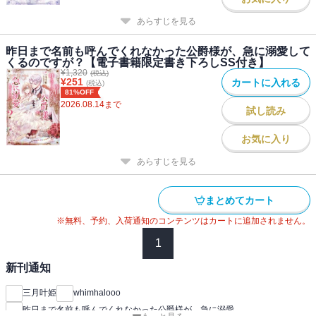
あらすじを見る
昨日まで名前も呼んでくれなかった公爵様が、急に溺愛して
くるのですが？【電子書籍限定書き下ろしSS付き】
¥
1,320
(税込)
¥
251
カートに入れる
(税込)
81%OFF
2026.08.14
まで
試し読み
お気に入り
あらすじを見る
まとめてカート
※無料、予約、入荷通知のコンテンツはカートに追加されません。
1
新刊通知
三月叶姫
whimhalooo
昨日まで名前も呼んでくれなかった公爵様が、急に溺愛