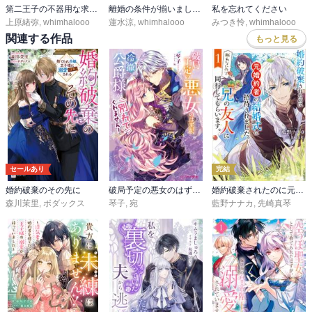
第二王子の不器用な求婚 ～行き遅れ公爵令嬢の困惑～
離婚の条件が揃いました【愛され大逆転シリーズ】【電子限定SS付き】
私を忘れてください
上原緒弥
,
whimhalooo
蓮水涼
,
whimhalooo
みつき怜
,
whimhalooo
関連する作品
もっと見る
セールあり
完結
婚約破棄のその先に
破局予定の悪女のはずが、冷徹公爵様が別れてくれません！
婚約破棄されたのに元婚約者の結婚式に招待されました。断れないので兄の友人に同行してもらいます。
森川茉里
,
ボダックス
琴子
,
宛
藍野ナナカ
,
先崎真琴