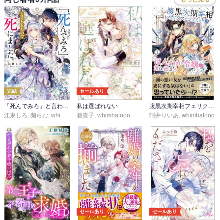
完結
セールあり
「死んでみろ」と言われたので死にました。
私は選ばれない
腹黒次期宰相フェリクス・シュミットはほんわか令嬢の策に嵌まる
江東しろ
,
蘭らむ
,
whimhalooo
碧貴子
,
whimhalooo
阿井りいあ
,
whimhalooo
セールあり
セールあり