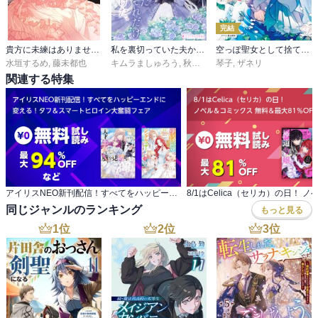
完結
貴方に未練はありません！ ～浮気者の婚約者を捨てたら王子様の溺愛が待っていました～
私を裏切っていた夫から逃げた、ただそれだけ
空っぽ聖女として捨てられたはずが、嫁ぎ先の皇帝陛下に溺愛されています
水垣するめ
,
藤未都也
キムラましゅろう
,
秋園マツリ
琴子
,
ザネリ
関連する特集
アイリスNEO新刊配信！すべてをハッピーエンドに 変える！タフ＆スマートヒロイン大奮闘フェア
同じジャンルのランキング
もっと見る
1
位
2
位
3
位