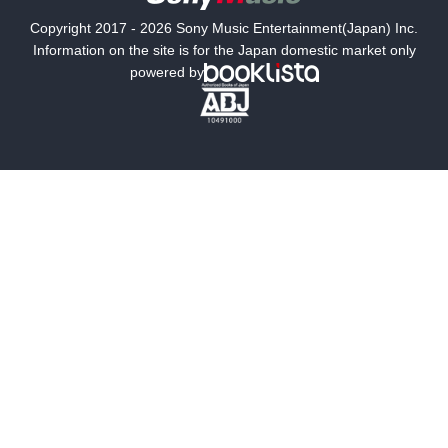
国内小説
海外小説
Copyright 2017 - 2026 Sony Music Entertainment(Japan) Inc.
ミステリー
SF
Information on the site is for the Japan domestic market only
powered by
歴史・時代小説
文学
雑誌
グラビア写真集
ボーイズラブ
ティーンズラブ
人文・思想・歴史
社会・政治・法律
ビジネス・経済
サイエンス・テクノロジー
コンピュータ・情報
くらし・家庭
料理・酒
ファッション・美容・ダイエット
ホビー&カルチャー
スポーツ・アウトドア