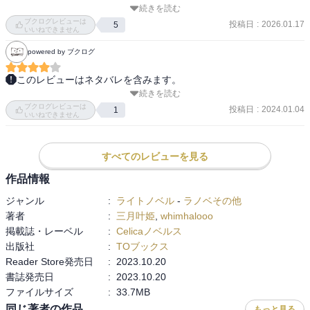
続きを読む
公爵は以前の言動がゴミ過ぎるので、あんなのを軽々許せる主人公
ブクログレビューは
投稿日
:
2026.01.17
5
はちょっとねぇ。
いいねできません
powered by ブクログ
このレビューはネタバレを含みます。
続きを読む
前半、ただのラブコメディかと思いきや（タイトルがアレだし）、
ブクログレビューは
後半のシリアスにちょっとびっくりした。そりゃあ好きになっちゃ
投稿日
:
2024.01.04
1
いいねできません
うし、ああなるよねぇ……。続きもあるみたいだし、楽しみにして
おきます。
すべてのレビューを見る
作品情報
ジャンル
:
ライトノベル
-
ラノベその他
著者
:
三月叶姫
,
whimhalooo
掲載誌・レーベル
:
Celicaノベルス
出版社
:
TOブックス
Reader Store発売日
:
2023.10.20
書誌発売日
:
2023.10.20
ファイルサイズ
:
33.7MB
同じ著者の作品
もっと見る