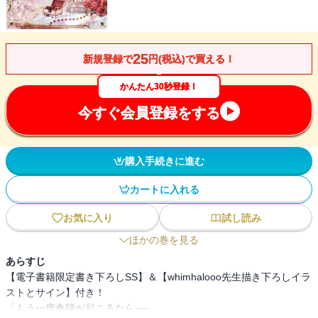
25
新規登録で
円(税込)で買える！
かんたん30秒登録！
今すぐ会員登録をする
購入手続きに進む
カートに入れる
お気に入り
試し読み
ほかの巻を見る
あらすじ
【電子書籍限定書き下ろしSS】＆【whimhalooo先生描き下ろしイラ
ストとサイン】付き！
「もう一度奇跡が起こるなら──