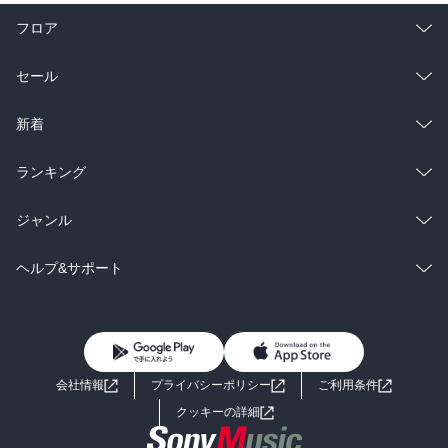
フロア
総合
コミック
セール
ラノベ
小説
総合
コミック
新着
雑誌・グラビア
ビジネス・実用
ラノベ
小説
総合
コミック
ランキング
BL・TL
雑誌・グラビア
ビジネス・実用
ラノベ
小説
総合
コミック
ジャンル
BL・TL
雑誌・グラビア
ビジネス・実用
ラノベ
小説
コミック
男性コミック
ヘルプ&サポート
BL・TL
雑誌・グラビア
ビジネス・実用
女性コミック
コミック誌
初めての方へ
ヘルプ
BL・TL
ライトノベル
男子向けラノベ
よくあるご質問
お問い合わせ
会社情報
プライバシーポリシー
ご利用条件
女子向けラノベ
小説
利用規約
クッキーの詳細