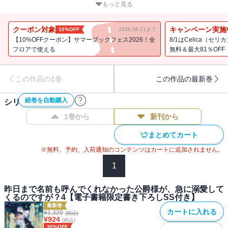
僕が必ず君を幸せにしてみせる」
もっと見る
死に戻りで愛を見つけた冷血公爵×不遇なおっとり女神令嬢による、
やり直し溺愛ファンタジー開幕！
クーポン対象
キャンペーン実施
10%OFF
2026.08.11まで
コミカライズ大好評連載中！
【10%OFFクーポン】サマーブックフェス2026！全
8/1はCelica（
書き下ろし番外編＆コミカライズ1話冒頭を特別収録！
フロアで使える
無料＆最大81％OFF
書き下ろし番外編「私の女神 ～リディア～」
この作品の1巻
この作品の最新巻
電子書籍限定書き下ろしSS「マリエーヌ、一日補佐官になる」
続巻を自動購入
シリーズ作品(
4
件)
【あらすじ】
1巻から
新刊から
まとめてカート
「どうしてこんなに愛してくれるの・・・・・・？」
マリエーヌを悩ませるのは、冷徹無慈悲な夫・アレクシア公爵の変
※無料、予約、入荷通知のコンテンツはカートに追加されません。
貌だ。屋敷に閉じ込められた孤独な結婚生活だったのに、突然プロ
1
ポーズされ、“僕の女神”と溺愛してきたのだ！ 宝石まみれの花束を
贈られ、恋愛小説の胸キュンテクニックで口説かれ。不器用で真っ
昨日まで名前も呼んでくれなかった公爵様が、急に溺愛して
直ぐな愛の言葉に、凍えた心が癒えていく。だけど──愛されている
くるのですが？4【電子書籍限定書き下ろしSS付き】
理由が分からない。仮初の人格が現れたのか？ 何がきっかけで、
最新巻
カートに入れる
¥
1,320
(税込)
心を入れ替えたのか・・・・・・？
¥
924
(税込)
「もう一度奇跡が起こるなら──僕が必ず君を幸せにしてみせる」
30%OFF