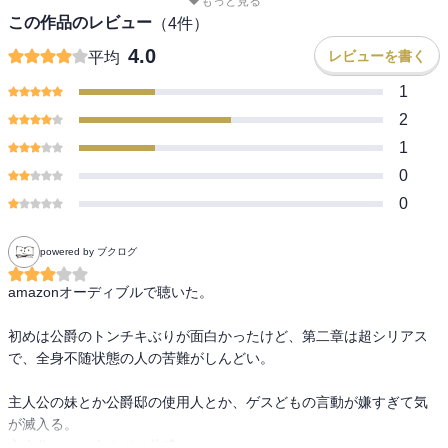
もっと見る
この作品のレビュー
（
4
件）
4.0
レビューを書く
平均
1
2
1
0
0
powered by ブクログ
amazonオーディブルで聴いた。

初めは公爵のトンチキぶりが面白かったけど、第二章は超シリアス
で、全身不随状態の人の苦難がしんどい。

主人公の妹とか公爵邸の使用人とか、ゲスどもの言動が嫌すぎて気
が滅入る。

主人公はいい人すぎて共感しないし。
