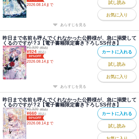
試し読み
2026.08.14
まで
死に戻りで愛を見つけた冷血公爵×不遇なおっとり女神令嬢による、
やり直し溺愛ファンタジー開幕！
お気に入り
あらすじを見る
著者について
昨日まで名前も呼んでくれなかった公爵様が、急に溺愛して
●著者：三月叶姫
くるのですが？3【電子書籍限定書き下ろしSS付き】
初めまして。三月叶姫と申します。
¥
1,320
(税込)
¥
924
カートに入れる
(税込)
二人の物語を本として出させて頂き、
30%OFF
幸せな気持ちでいっぱいです。
2026.08.14
まで
試し読み
素敵すぎる表紙まで描いて頂きまして・・・（涙）
whimhalooo様、本当にありがとうございました！
お気に入り
あらすじを見る
●イラスト：whimhalooo
公爵さまの青空の向こうまでつきぬけるような愛はどこからやって
昨日まで名前も呼んでくれなかった公爵様が、急に溺愛して
くるのか・・・・・・
くるのですが？2【電子書籍限定書き下ろしSS付き】
ドキドキじわじわ楽しみながらいろんなシーンを描かせていただき
¥
1,320
(税込)
¥
660
カートに入れる
(税込)
ました！
50%OFF
深い深い愛の物語をお楽しみいただけますと幸いです。
2026.08.14
まで
試し読み
お気に入り