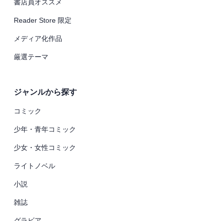
書店員オススメ
Reader Store 限定
メディア化作品
厳選テーマ
ジャンルから探す
コミック
少年・青年コミック
少女・女性コミック
ライトノベル
小説
雑誌
グラビア