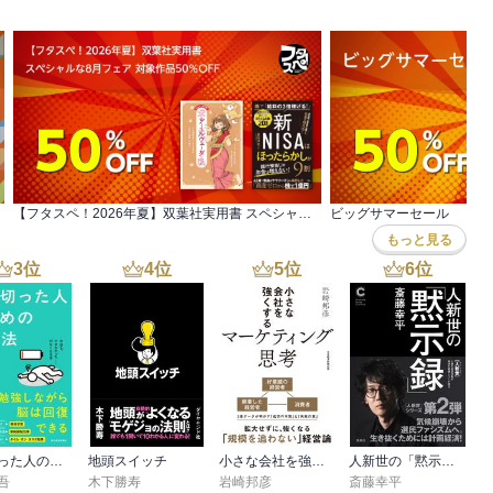
【フタスペ！2026年夏】双葉社実用書 スペシャルな8月フェア 対象作品50％OFF
ビッグサマーセール
もっと見る
3
位
4
位
5
位
6
位
疲れ切った人のための勉強法
地頭スイッチ
小さな会社を強くするマーケティング思考
人新世の「黙示録」（集英社シリーズ・コモン）
吾
木下勝寿
岩崎邦彦
斎藤幸平