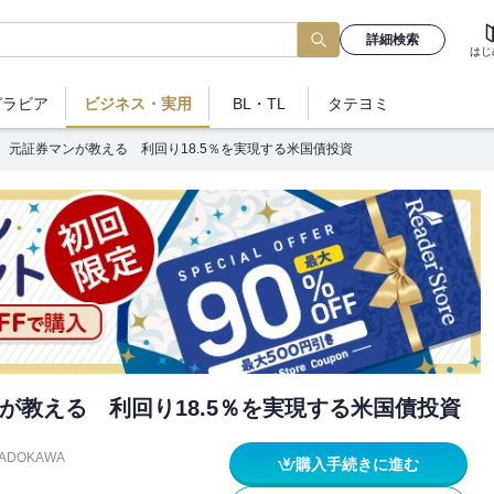
詳細検索
はじ
グラビア
ビジネス
・実用
BL・TL
タテヨミ
元証券マンが教える 利回り18.5％を実現する米国債投資
が教える 利回り18.5％を実現する米国債投資
ADOKAWA
購入手続きに進む