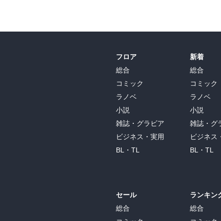
フロア
新着
総合
総合
コミック
コミック
ラノベ
ラノベ
小説
小説
雑誌・グラビア
雑誌・グ
ビジネス・実用
ビジネス
BL・TL
BL・TL
セール
ランキン
総合
総合