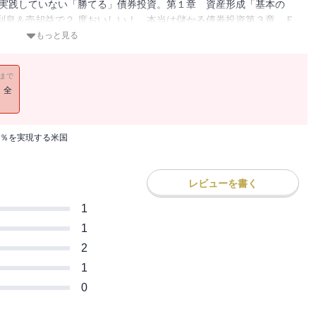
が実践していない「勝てる」債券投資。第１章 資産形成「基本の
利息＆売却益で２ 度おいしい！ 本当は儲かる債券投資第３章 Ｅ
みよう第４章 金利上昇時の長期債を狙え！ 米国債売買のタイミン
もっと見る
カムゲインの再投資
11まで
！全
5％を実現する米国
レビューを書く
1
1
2
1
0