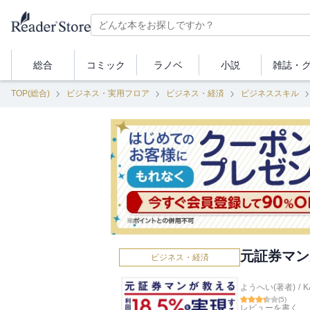
総合
コミック
ラノベ
小説
雑誌・
TOP(総合)
ビジネス・実用フロア
ビジネス・経済
ビジネススキル
元証券マン
ビジネス・経済
ようへい(著者)
/
K
(
5
)
レビューを書く