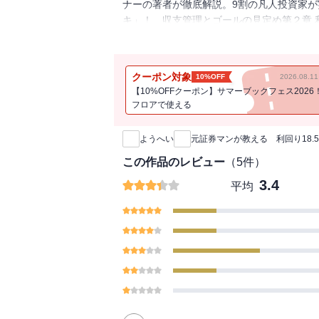
ナーの著者が徹底解説。9割の凡人投資家
キ」！ 収支管理とゴールの見定め第２章 
ＴＦなら超手軽！ 米国債を実際に買って
グ第５章 雪だるま式に資産増加！ イン
クーポン対象
10%OFF
2026.08.
【10%OFFクーポン】サマーブックフェス2026
フロアで使える
新刊通知
ようへい
元証券マンが教える 利回り18.
この作品のレビュー
（
5
件）
3.4
平均