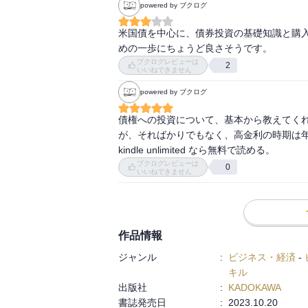
powered by ブクログ
米国債を中心に、債券投資の基礎知識と購
ブクログレビューは
2
いいねできません
powered by ブクログ
債権への投資について、基本から教えてく
が、そればかりでもなく、高金利の時期は年
kindle unlimited なら無料で読める。
ブクログレビューは
0
いいねできません
作品情報
ジャンル
:
ビジネス・経済
-
キル
出版社
:
KADOKAWA
書誌発売日
:
2023.10.20