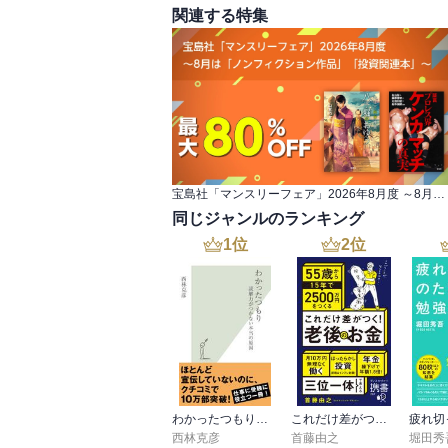
関連する特集
宝島社「マンスリーフェア」2026年8月度 ～8月は「ノンフィクション作品」「投資関連本」～
同じジャンルのランキング
1
位
2
位
わかったつもり～読解力がつかない本当の原因～
これだけ差がつく！老後のお金 55歳から15年で2500万円をつくる
西林克彦
首藤由之
堀田秀