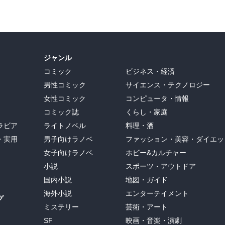
ジャンル
コミック
ビジネス・経済
男性コミック
サイエンス・テクノロジー
女性コミック
コンピュータ・情報
コミック誌
くらし・家庭
ラビア
ライトノベル
料理・酒
・実用
男子向けラノベ
ファッション・美容・ダイエッ
女子向けラノベ
ホビー&カルチャー
小説
スポーツ・アウトドア
国内小説
地図・ガイド
海外小説
エンターテイメント
グ
ミステリー
芸術・アート
SF
映画・音楽・演劇