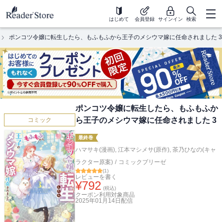
はじめて
会員登録
サインイン
検索
ポンコツ令嬢に転生したら、もふもふから王子のメシウマ嫁に任命されました 3
ポンコツ令嬢に転生したら、もふもふか
ら王子のメシウマ嫁に任命されました 3
コミック
最終巻
ハマサキ(漫画)
,
江本マシメサ(原作)
,
茶乃ひなの(キャ
ラクター原案)
/
コミックブリーゼ
(
1
)
レビューを書く
¥
792
(税込)
クーポン利用対象商品
2025年01月14日
配信