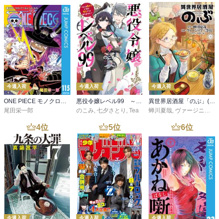
今週入荷
今週入荷
今週入荷
ONE PIECE モノクロ版 115
悪役令嬢レベル99 ～私は裏ボスですが魔王ではありません～ その６
異世界居酒屋「のぶ」(22)
尾田栄一郎
のこみ
,
七夕さとり
,
Tea
蝉川夏哉
,
ヴァージニア二等兵
4
位
5
位
6
位
今週入荷
今週入荷
今週入荷