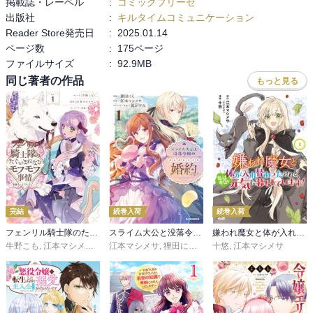
掲載誌・レーベル
:
コミックブリーゼ
出版社
:
キルタイムコミュニケーション
Reader Store発売日
:
2025.01.14
ページ数
:
175ページ
ファイルサイズ
:
92.9MB
同じ著者の作品
もっと見る
完結
続巻入荷
続巻入荷
フェンリル騎士隊のたぐいまれなるモフモフ事情～異動先の上司が犬でした～
スライム大公と没落令嬢のあんがい幸せな婚約
嫌われ魔女と体が入れ替わったけれど、私は今日も元気に暮らしています！【電子単行本】
牛野こも
,
江本マシメサ
,
しの
江本マシメサ
,
狸田にそ
,
凪かすみ
十悠
,
江本マシメサ