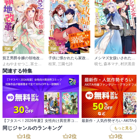
完結
完結
貧乏男爵令嬢の領地改革～皇太子妃争いはごめんこうむります～
子供に懐かれたら家政婦になりました。あれ？騎士様にも溺愛されてるようです!?
メシマズ女扱いされたので婚約破棄したら、なぜかツンデレ王子の心と胃袋つかんじゃいました（コミック）
よねやませつこ
,
富士とまと
桂実
,
すがはら竜
,
三園七詩
硯七
,
森本マチ
,
村沢黒音
関連する特集
【フタスペ！2026年夏】女性向け異世界コミック 対象作品が最新巻まで全て30％OFF＆一部無料！
同じジャンルのランキング
もっと見る
1
位
2
位
3
位