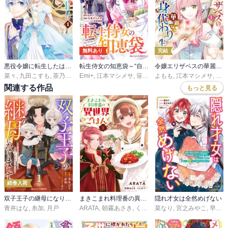
無料あり
完結
悪役令嬢に転生したはずが、主人公よりも溺愛されてるみたいです
転生侍女の知恵袋～“自称”人並み会社員でしたが、前世の知識で華麗にお仕えいたします！～
令嬢エリザベスの華麗なる身代わり生活
菜々
,
九田こすも
,
茶乃ひなの
Emi+
,
江本マシメサ
,
笹原亜美
よもも
,
江本マシメサ
,
雲屋
関連する作品
もっと見る
続巻入荷
双子王子の継母になりまして～嫌われ悪女ですが、そんなことより義息子たちが可愛すぎて困ります～
まきこまれ料理番の異世界ごはん
隠れ才女は全然めげない
青井はな
,
糸加
,
月戸
ARATA
,
朝霧あさき
,
くにみつ
菜なり
,
宮之みやこ
,
早瀬ジュン