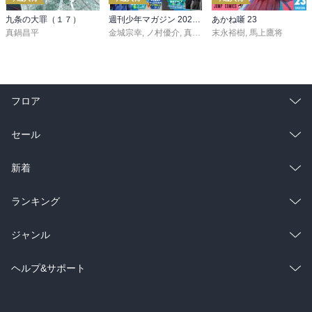
九条の大罪（１７）
週刊少年マガジン 2026年36・37号[2026年8月5日発売]
あかね噺 23
真鍋昌平
金城宗幸
,
ノ村優介
,
真島ヒロ
末永裕樹
,
宮島礼吏
,
馬上鷹将
,
新川直司
,
久
フロア
総合
コミック
セール
ラノベ
小説
総合
コミック
新着
雑誌・グラビア
ビジネス・実用
ラノベ
小説
総合
コミック
ランキング
BL・TL
雑誌・グラビア
ビジネス・実用
ラノベ
小説
総合
コミック
ジャンル
BL・TL
雑誌・グラビア
ビジネス・実用
ラノベ
小説
コミック
男性コミック
ヘルプ&サポート
BL・TL
雑誌・グラビア
ビジネス・実用
女性コミック
コミック誌
初めての方へ
ヘルプ