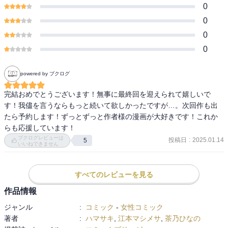
0
0
0
0
powered by ブクログ
完結おめでとうございます！無事に最終回を迎えられて嬉しいで
す！我儘を言うならもっと続いて欲しかったですが…。次回作も出
たら予約します！ずっとずっと作者様の漫画が大好きです！これか
らも応援しています！
ブクログレビューは
投稿日
:
2025.01.14
5
いいねできません
すべてのレビューを見る
作品情報
ジャンル
:
コミック
-
女性コミック
著者
:
ハマサキ
,
江本マシメサ
,
茶乃ひなの