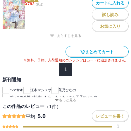
カートに入れる
¥
792
(税込)
試し読み
お気に入り
あらすじを見る
まとめてカート
※無料、予約、入荷通知のコンテンツはカートに追加されません。
1
新刊通知
ハマサキ
江本マシメサ
茶乃ひなの
ポンコツ令嬢に転生したら、もふもふから王子のメシウ
もっと見る
この作品のレビュー
（
1
件）
5.0
レビューを書く
平均
1