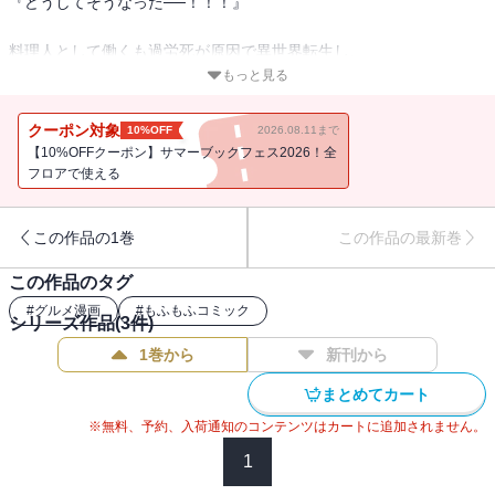
『どうしてそうなった──！！！』
料理人として働くも過労死が原因で異世界転生し、
今世では引きこもり王子＆もふもふ聖獣の胃袋を掴んで
もっと見る
"メシウマ嫁"に任命された令嬢アステリア。
魔物の集団暴走が聖獣の守護によって収まり
クーポン対象
10%OFF
2026.08.11まで
復興が進む中、一部被害地域から嘆きの声が届いた。
【10%OFFクーポン】サマーブックフェス2026！全
王子と聖獣とともに声のもとへ急ぐアステリアは、
フロアで使える
前世の経験を活かして作る絶品ごはんで
人々の笑顔を取り戻すことができるのか！？
この作品の1巻
この作品の最新巻
◆単行本限定◆
この作品のタグ
ハマサキ先生描き下ろし漫画＆江本マシメサ先生書き下ろし小説
#
グルメ漫画
#
もふもふコミック
大ボリュームの計33ページ収録！
シリーズ作品(
3
件)
1巻から
新刊から
まとめてカート
※無料、予約、入荷通知のコンテンツはカートに追加されません。
1