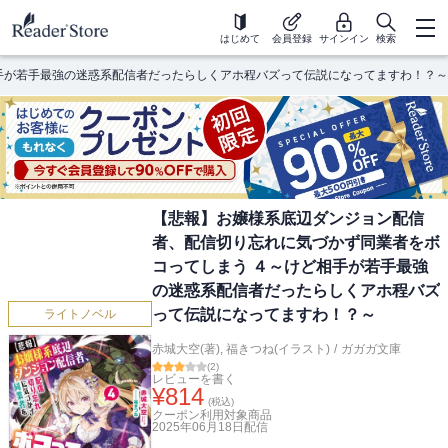
はじめて
会員登録
サインイン
検索
手が若手最強の迷惑系配信者だったらしくアホ程バズって伝説になってますわ！？～
【悲報】お嬢様系底辺ダンジョン配信
者、配信切り忘れに気づかず同業者をボ
コってしまう ４～けど相手が若手最強
の迷惑系配信者だったらしくアホ程バズ
って伝説になってますわ！？～
ライトノベル
赤城大空(著)
,
福きつね(イラスト)
/
ガガガ文庫
(
2
)
レビューを書く
¥
814
(税込)
クーポン利用対象商品
2025年06月18日
配信