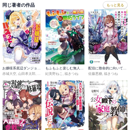
同じ著者の作品
もっと見る
お嬢様系底辺ダンジョン配信者、迷惑系をボコったらバズって伝説になってますわ！？
もふもふと楽しむ無人島のんびり開拓ライフ
配信に致命的に向いていない女の子が迷宮で黙々と人助けする配信
赤城大空
,
山田孝太郎
,
福きつね
紀美野ねこ
,
福きつね
佐藤悪糖
,
福きつね