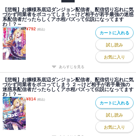
※「ガ報」付き！
【悲報】お嬢様系底辺ダンジョン配信者、配信切り忘れに気
づかず同業者をボコってしまう～けど相手が若手最強の迷惑
※この作品は底本と同じクオリティのカラーイラスト、モノクロの
系配信者だったらしくアホ程バズって伝説になってます
挿絵イラストが収録されています。
わ！？～
¥
792
(税込)
カートに入れる
試し読み
お気に入り
あらすじを見る
【悲報】お嬢様系底辺ダンジョン配信者、配信切り忘れに気
づかず同業者をボコってしまう ２～けど相手が若手最強の
迷惑系配信者だったらしくアホ程バズって伝説になってます
わ！？～
¥
814
(税込)
カートに入れる
試し読み
お気に入り