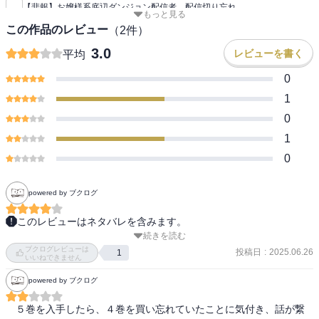
【悲報】お嬢様系底辺ダンジョン配信者、配信切り忘れ
もっと見る
この作品のレビュー
（
2
件）
3.0
レビューを書く
平均
0
1
0
1
0
powered by ブクログ
このレビューはネタバレを含みます。
続きを読む
間違いなく面白いのだけど、ちょっとマンネリ気味かなぁと感じ
ブクログレビューは
た。

投稿日
:
2025.06.26
1
いいねできません
主人公が最強に強くてメチャメチャやっちゃうところを楽しむ作品
powered by ブクログ
なのは理解しているけど、同じことの繰り返しだと何か変化が欲し
くなる。

　５巻を入手したら、４巻を買い忘れていたことに気付き、話が繋
ワンパンマンとかも同様にサイタマ最強の漫画だけど、周りのモブ