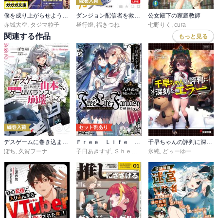
続巻入荷
僕を成り上がらせようとする最強女師匠たちが育成方針を巡って修羅場
ダンジョン配信者を救って大バズりした転生陰陽師、うっかり超級呪物を配信したら伝説になった
公女殿下の家庭教師
赤城大空
,
タジマ粒子
昼行燈
,
福きつね
七野りく
,
cura
関連する作品
もっと見る
続巻入荷
セット割あり
デスゲームに巻き込まれた山本さん、気ままにゲームバランスを崩壊させる
Ｆｒｅｅ Ｌｉｆｅ Ｆａｎｔａｓｙ Ｏｎｌｉｎｅ ～人外姫様、始めました～
千早ちゃんの評判に深刻なエラー
ぽち
,
久賀フーナ
子日あきすず
,
Ｓｈｅｒｒｙ
氷純
,
どぅーゆー