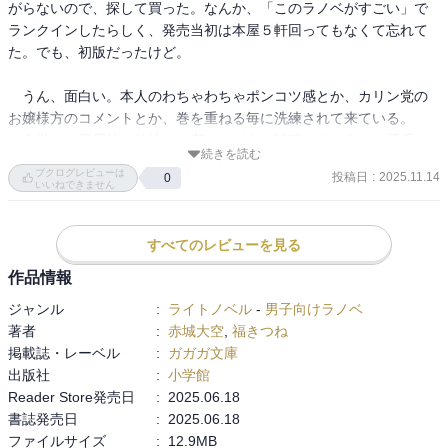
がらないので、探して買った。なんか、「このラノベがすごい」で
キャラも魅力的だからいいのよね。

ランクインしたらしく、発売当初は本屋５軒回ってもなくて忘れて
このラノベはモブキャラがいまいちパッとしないし、配信視聴者も
た。でも、初版だったけど。

同じような反応ばかりなので、ここらへんの変化に期待したい。
　うん、面白い。本人のわちゃわちゃポンコツ感とか、カリン党の
お嬢様方のコメントとか、巻を重ねる毎に洗練されて来ている。

　今巻は、深層編の前編。と言いながら、踏破しているこの矛盾。
続きを読む
モンスターの特徴も二番煎じではなく、新装備のネーミングも厨二
ブクログレビューは
投稿日
:
2025.11.14
0
臭くてよい。

いいねできません
　さぁ、次の巻。
すべてのレビューを見る
作品情報
ジャンル
:
ライトノベル
-
男子向けラノベ
著者
:
赤城大空
,
福きつね
掲載誌・レーベル
:
ガガガ文庫
出版社
:
小学館
Reader Store発売日
:
2025.06.18
書誌発売日
:
2025.06.18
ファイルサイズ
:
12.9MB