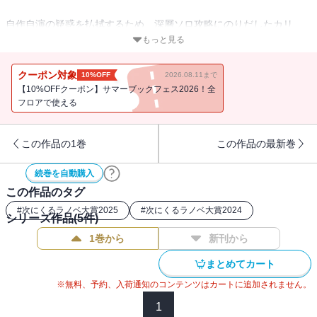
自作自演の疑惑を払拭するため、深層ソロ攻略にのりだしたカリ
ン。
もっと見る
選んだのは、ブラックタイガーが苦戦中の奥多摩渓谷ダンジョンだ
クーポン対象
10%OFF
2026.08.11まで
った。
【10%OFFクーポン】サマーブックフェス2026！全
フロアで使える
（当てつけではなく自宅からの近さが理由と説明するカリン氏、思
いっきり真冬のカンペで言わされているのだった・・・・・・）。
この作品の1巻
この作品の最新巻
どんな実力者も命を落とす数々の“初見殺し”に、カリンはいかに対応
続巻を自動購入
するのか。
この作品のタグ
#
次にくるラノベ大賞2025
#
次にくるラノベ大賞2024
シリーズ作品(
5
件)
友も敵もファンも野次馬も、数百万人が固唾を呑んで見守るなか。
1巻から
新刊から
人類未踏破の魔境への挑戦が幕を開ける！
まとめてカート
※無料、予約、入荷通知のコンテンツはカートに追加されません。
いざ、潔白なる「お優雅」へ――
大人気ダンジョン無双バズ、第４弾！
1