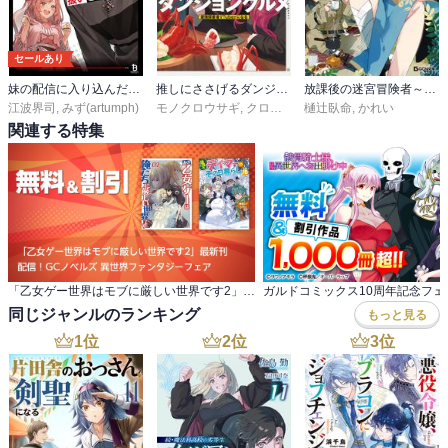
セールあり
妹の配信に入り込んだらVTuber扱いされた件
推しにささげるダンジョングルメ
放課後の迷宮冒険者～日本と異世界を行き来できるようになった僕はレベルアップに勤しみます～
江波界司
,
みず(artumph)
モノクロウサギ
,
クロがねや
樋辻臥命
,
かれい
関連する特集
「乙女ゲー世界はモブに厳しい世界です2」最新刊 配信！GCノベルズ 異世界ファンタジーフェア
同じジャンルのランキング
もっと見る
1
位
2
位
3
位