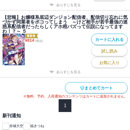
あらすじを見る
【悲報】お嬢様系底辺ダンジョン配信者、配信切り忘れに気
づかず同業者をボコってしまう ～けど相手が若手最強の迷
惑系配信者だったらしくアホ程バズって伝説になってます
わ！？～ ５
最新巻
カートに入れる
¥
814
(税込)
試し読み
お気に入り
あらすじを見る
まとめてカート
※無料、予約、入荷通知のコンテンツはカートに追加されません。
1
新刊通知
赤城大空
福きつね