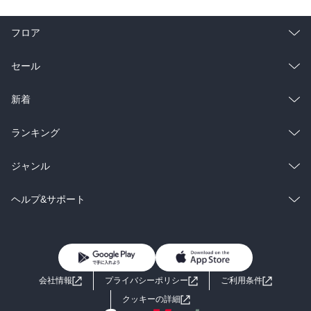
フロア
総合
コミック
セール
ラノベ
小説
総合
コミック
新着
雑誌・グラビア
ビジネス・実用
ラノベ
小説
総合
コミック
ランキング
BL・TL
雑誌・グラビア
ビジネス・実用
ラノベ
小説
総合
コミック
ジャンル
BL・TL
雑誌・グラビア
ビジネス・実用
ラノベ
小説
コミック
男性コミック
ヘルプ&サポート
BL・TL
雑誌・グラビア
ビジネス・実用
女性コミック
コミック誌
初めての方へ
ヘルプ
BL・TL
ライトノベル
男子向けラノベ
よくあるご質問
お問い合わせ
会社情報
プライバシーポリシー
ご利用条件
女子向けラノベ
小説
利用規約
クッキーの詳細