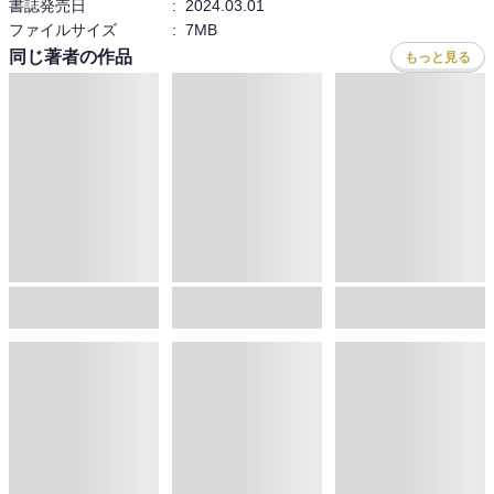
書誌発売日
:
2024.03.01
ファイルサイズ
:
7MB
同じ著者の作品
もっと見る
セット割あり
悪役御曹司の勘違い聖者生活
勇者パーティーを追放されたビーストテイマー、最強種の猫耳少女と出会う
魔法少女アニメのモブに転生したので、全滅寸前の彼女達を助けて【曇らせ】を拝みにいく！
木の芽
,
へりがる
深山鈴
,
希
ぷらぷら
,
希