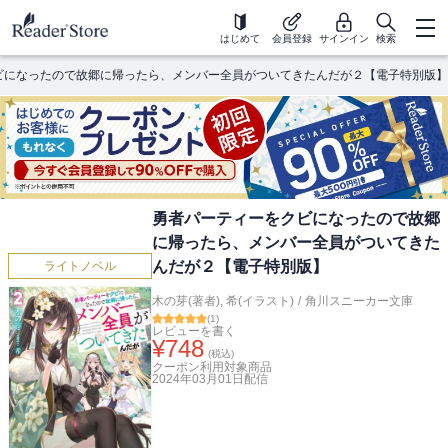
はじめて
会員登録
サインイン
検索
ビになったので故郷に帰ったら、メンバー全員がついてきたんだが２【電子特別版】
勇者パーティーをクビになったので故郷
に帰ったら、メンバー全員がついてきた
んだが２【電子特別版】
ライトノベル
木の芽(著者)
,
希(イラスト)
/
角川スニーカー文庫
(
1
)
レビューを書く
¥
748
(税込)
クーポン利用対象商品
2024年03月01日
配信