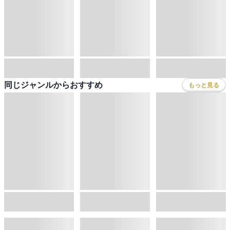
続巻入荷
無料あり
毒の王
エロいスキルで異世界無双
路地裏で拾った女の子がバッドエンド後の乙女ゲームのヒロインだった件
レオナールD
,
をん
まさなん
,
B-銀河
カボチャマスク
,
へいろー
関連する特集
「乙女ゲー世界はモブに厳しい世界です2」最新刊 配信！GCノベルズ 異世界ファンタジーフェア
同じジャンルのランキング
もっと見る
1
位
2
位
3
位