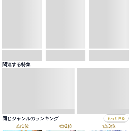
今週入荷
50%OFF
新着
片田舎のおっさん、剣聖になる 11 ～ただの田舎の剣術師範だったのに、大成した弟子たちが俺を放ってくれない件～
続・魔法科高校の劣等生 メイジアン・カンパニー(11)
悪役令嬢、ブラコンにジョブチェンジします９【電子特典付き】
佐賀崎しげる
,
鍋島テツヒロ
佐島勤
,
石田可奈
浜千鳥
,
八美☆わん
4
位
5
位
6
位
新着
30%OFF
新着
あの乙女ゲーは俺たちに厳しい世界です 6
ソードアート・オンライン29 ユナイタル・リングVIII
出遅れテイマーのその日暮らし 16
三嶋与夢
,
悠井もげ
,
孟達
川原礫
,
ａｂｅｃ
棚架ユウ
,
Nardack