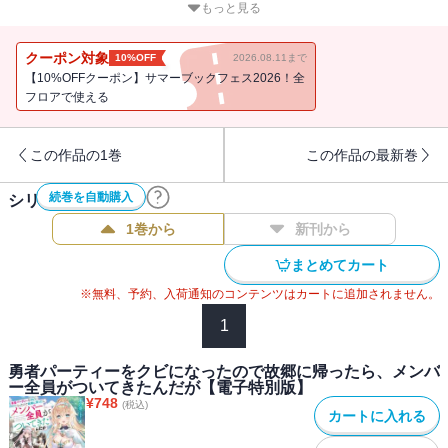
も挙げたい一同は、指輪を修理するために各地の貴重な素材を集め
もっと見る
る旅に出ることに。最初に向かったのはリュシカの故郷エルフの
里。リュシカの家族に挨拶をと緊張していたジンだが、重度のシス
クーポン対象
10%OFF
2026.08.11まで
コン義兄さんや一妻多夫でドヤってくる義姉さんとエルフのイメー
【10%OFFクーポン】サマーブックフェス2026！全
ジがガラガラと崩れ落ちる。そこにヒナが新たな魔王幹部を連れて
フロアで使える
邪魔をしてきて――!?異世界もてもてハーレムファンタジー第二弾、
スタート！
この作品の1巻
この作品の最新巻
続巻を自動購入
シリーズ作品(
5
件)
1巻から
新刊から
まとめてカート
※無料、予約、入荷通知のコンテンツはカートに追加されません。
1
勇者パーティーをクビになったので故郷に帰ったら、メンバ
ー全員がついてきたんだが【電子特別版】
¥
748
(税込)
カートに入れる