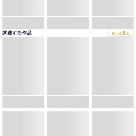
セールあり
完結
聖騎士になったけど団長のおっぱいが凄すぎて心が清められない
聖騎士になったけど団長のおっぱいが凄すぎて心が清められない
悪役御曹司の勘違い聖者生活 ～二度目の人生はやりたい放題したいだけなのに～
木の芽
,
雨傘ゆん
川喜田ミツオ
,
木の芽
,
雨傘ゆん
戦上まい子
,
木の芽
,
へりがる
関連する作品
もっと見る
エロゲの世界でスローライフ ～一緒に異世界転移してきたヤリサーの大学生たちに追放されたので、辺境で無敵になって真のヒロインたちとヨロシクやります～
定年後は異世界で種馬生活（ノベル）
エロゲの伯爵令嬢を奉仕メイド堕ちさせる悪役御曹司に転生した俺はざまぁを回避する
白石新
,
タジマ粒子
,
ツタロー
街のぶーらんじぇりー
,
武藤此史
東夷
,
をん