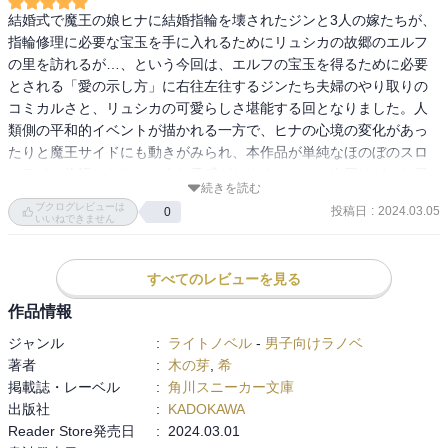
結婚式で魔王の娘ヒナに結婚指輪を壊されたジンと3人の嫁たちが、
指輪修理に必要な宝玉を手に入れるためにリュシカの故郷のエルフ
の里を訪れるが…、という今回は、エルフの宝玉を得るために必要
とされる「愛の示し方」に右往左往するジンたち夫婦のやり取りの
コミカルさと、リュシカの可愛らしさ堪能する回となりました。人
類側の平和的イベントが描かれる一方で、ヒナの心境の変化があっ
たりと魔王サイドにも動きがみられ、本作品が単純なほのぼのスロ
ーライフ物語にならなそうな予感がします。さて。次回はどんな展
続きを読む
開となるのか、続きが楽しみ。
ブクログレビューは
投稿日
:
2024.03.05
0
いいねできません
すべてのレビューを見る
作品情報
ジャンル
:
ライトノベル
-
男子向けラノベ
著者
:
木の芽
,
希
掲載誌・レーベル
:
角川スニーカー文庫
出版社
:
KADOKAWA
Reader Store発売日
:
2024.03.01