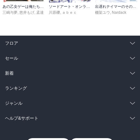
女子向けラノベ
小説
利用規約
クッキーの詳細
国内小説
海外小説
Copyright 2017 - 2026 Sony Music Entertainment(Japan) Inc.
ミステリー
SF
Information on the site is for the Japan domestic market only
powered by
歴史・時代小説
文学
雑誌
グラビア写真集
ボーイズラブ
ティーンズラブ
人文・思想・歴史
社会・政治・法律
ビジネス・経済
サイエンス・テクノロジー
コンピュータ・情報
くらし・家庭
料理・酒
ファッション・美容・ダイエット