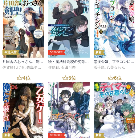
フロア
総合
コミック
セール
ラノベ
小説
総合
コミック
新着
雑誌・グラビア
ビジネス・実用
ラノベ
小説
総合
コミック
ランキング
BL・TL
雑誌・グラビア
ビジネス・実用
ラノベ
小説
総合
コミック
ジャンル
BL・TL
雑誌・グラビア
ビジネス・実用
ラノベ
小説
コミック
男性コミック
ヘルプ&サポート
BL・TL
雑誌・グラビア
ビジネス・実用
女性コミック
コミック誌
初めての方へ
ヘルプ
BL・TL
ライトノベル
男子向けラノベ
よくあるご質問
お問い合わせ
会社情報
プライバシーポリシー
ご利用条件