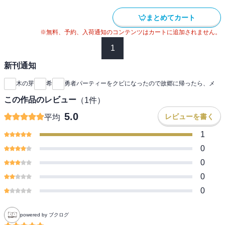
まとめてカート
※無料、予約、入荷通知のコンテンツはカートに追加されません。
1
新刊通知
木の芽
希
勇者パーティーをクビになったので故郷に帰ったら、メ
この作品のレビュー
（
1
件）
5.0
レビューを書く
平均
1
0
0
0
0
powered by ブクログ