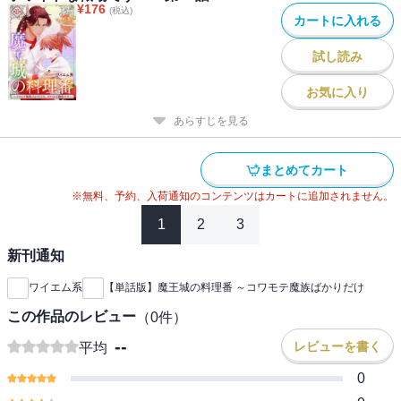
¥
176
(税込)
カートに入れる
試し読み
お気に入り
あらすじを見る
まとめてカート
※無料、予約、入荷通知のコンテンツはカートに追加されません。
1
2
3
新刊通知
ワイエム系
【単話版】魔王城の料理番 ～コワモテ魔族ばかりだけ
この作品のレビュー
（
0
件）
--
レビューを書く
平均
0