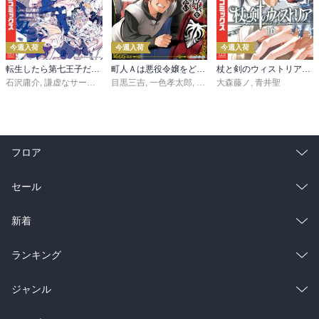
今週入荷
今週入荷
今週入荷
転生したら第七王子だったので、気ままに魔術を極めます（２４）
町人Ａは悪役令嬢をどうしても救いたい ～どぶと空と氷の姫君～１０【電子書店共通特典イラスト付】
杖と剣のウィストリア（１６）
石沢庸介
,
謙虚なサークル
,
メル。
目黒三吉
,
一色孝太郎
,
Parum
大森藤ノ
,
青井聖
フロア
総合
コミック
セール
ラノベ
小説
総合
コミック
新着
雑誌・グラビア
ビジネス・実用
ラノベ
小説
総合
コミック
ランキング
BL・TL
雑誌・グラビア
ビジネス・実用
ラノベ
小説
総合
コミック
ジャンル
BL・TL