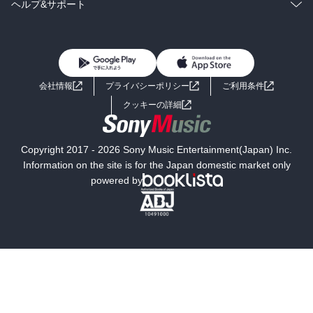
雑誌・グラビア
ビジネス・実用
ラノベ
小説
コミック
男性コミック
ヘルプ&サポート
BL・TL
雑誌・グラビア
ビジネス・実用
女性コミック
コミック誌
初めての方へ
ヘルプ
BL・TL
ライトノベル
男子向けラノベ
よくあるご質問
お問い合わせ
会社情報
プライバシーポリシー
ご利用条件
女子向けラノベ
小説
利用規約
クッキーの詳細
国内小説
海外小説
Copyright 2017 - 2026 Sony Music Entertainment(Japan) Inc.
ミステリー
SF
Information on the site is for the Japan domestic market only
powered by
歴史・時代小説
文学
雑誌
グラビア写真集
ボーイズラブ
ティーンズラブ
人文・思想・歴史
社会・政治・法律