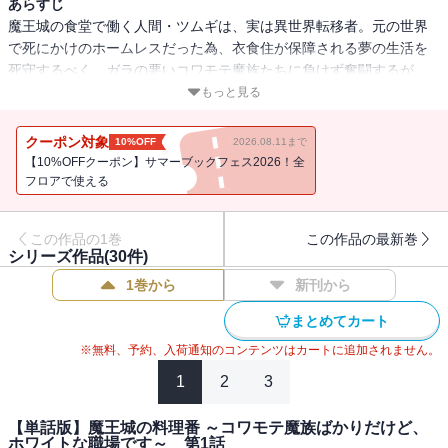
あらすじ
魔王城の食堂で働く人間・ツムギは、実は異世界転移者。元の世界
で死にかけのホームレスだった為、衣食住が保障される夢の生活を
死守するべく、ガラの悪いコワモテ魔族たちに負けず奮闘するが
――!? 魔王城を舞台にした異世界グルメラブコメディ♪
もっと見る
クーポン対象
10%OFF
2026.08.11まで
【10%OFFクーポン】サマーブックフェス2026！全
フロアで使える
この作品の1巻
この作品の最新巻
シリーズ作品(
30
件)
1巻から
新刊から
まとめてカート
※無料、予約、入荷通知のコンテンツはカートに追加されません。
1
2
3
【単話版】魔王城の料理番 ～コワモテ魔族ばかりだけど、
ホワイトな職場です～ 第1話