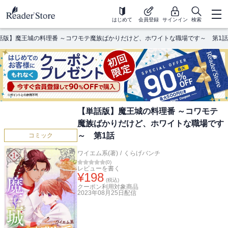
はじめて
会員登録
サインイン
検索
話版】魔王城の料理番 ～コワモテ魔族ばかりだけど、ホワイトな職場です～ 第1話
【単話版】魔王城の料理番 ～コワモテ
魔族ばかりだけど、ホワイトな職場です
～ 第1話
コミック
ワイエム系(著)
/
くらげバンチ
(
0
)
レビューを書く
¥
198
(税込)
クーポン利用対象商品
2023年08月25日
配信