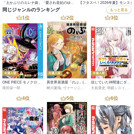
「土かぶりのエレナ姫」「愛され皇妃のゆううつ」 待望の新刊♪ LaLa＆メロディ新刊フェア
同じジャンルのランキング
もっと見る
1
位
2
位
3
位
今週入荷
今週入荷
今週入荷
ONE PIECE モノクロ版 115
異世界居酒屋「のぶ」(22)
信じていた仲間達にダンジョン奥地で殺されかけたがギフト『無限ガチャ』でレベル９９９９の仲間達を手に入れて元パーティーメンバーと世界に復讐＆『ざまぁ！』します！（２３）
尾田栄一郎
蝉川夏哉
,
ヴァージニア二等兵
大前貴史
,
転
,
明鏡シスイ
,
ｔｅ
4
位
5
位
6
位