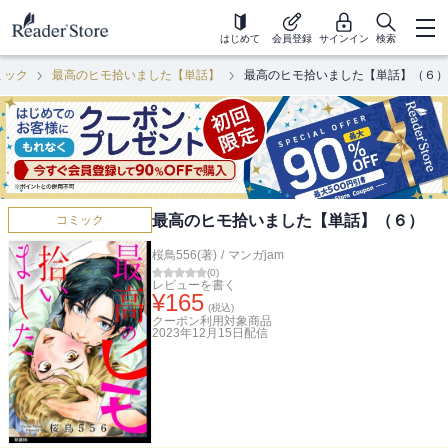
はじめて
会員登録
サインイン
検索
ミック
最高のヒモ拾いました【単話】
最高のヒモ拾いました【単話】（６）
最高のヒモ拾いました【単話】（６）
コミック
桜鳥556(著)
/
マンガjam
(
0
)
レビューを書く
¥
165
(税込)
クーポン利用対象商品
2023年12月15日
配信