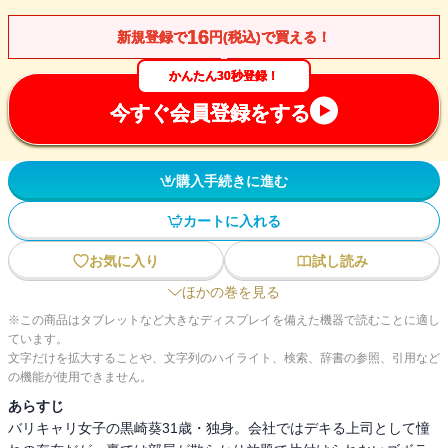
16
新規登録で
円(税込)で買える！
かんたん30秒登録！
今すぐ会員登録をする
購入手続きに進む
カートに入れる
お気に入り
試し読み
ほかの巻を見る
※この商品はタブレットなど大きなディスプレイを備えた機器で読むことに適し
ています。
文字だけを拡大することや、文字列のハイライト、検索、辞書の参照、引用など
の機能が使用できません。
あらすじ
バリキャリ女子の黒崎葵31歳・独身。会社ではデキる上司として憧