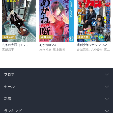
今週入荷
今週入荷
今週入荷
九条の大罪（１７）
あかね噺 23
週刊少年マガジン 2026年36・37号[2026年8月5日発売]
真鍋昌平
末永裕樹
,
馬上鷹将
金城宗幸
,
ノ村優介
,
真島ヒロ
フロア
総合
コミック
セール
ラノベ
小説
総合
コミック
新着
雑誌・グラビア
ビジネス・実用
ラノベ
小説
総合
コミック
ランキング