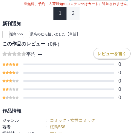
※無料、予約、入荷通知のコンテンツはカートに追加されません。
1
2
新刊通知
桜鳥556
最高のヒモ拾いました【単話】
この作品のレビュー
（
0
件）
--
レビューを書く
平均
0
0
0
0
0
作品情報
ジャンル
:
コミック
-
女性コミック
著者
:
桜鳥556