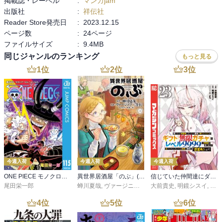
掲載誌・レーベル
:
マンガjam
出版社
:
祥伝社
Reader Store発売日
:
2023.12.15
ページ数
:
24ページ
ファイルサイズ
:
9.4MB
同じジャンルのランキング
もっと見る
1
位
2
位
3
位
今週入荷
今週入荷
今週入荷
ONE PIECE モノクロ版 115
異世界居酒屋「のぶ」(22)
信じていた仲間達にダンジョン奥地で殺されかけたがギフト『無限ガチャ』でレベル９９９９の仲間達を手に入れて元パーティーメンバーと世界に復讐＆『ざまぁ！』します！（２３）
尾田栄一郎
蝉川夏哉
,
ヴァージニア二等兵
大前貴史
,
転
,
明鏡シスイ
,
ｔｅ
4
位
5
位
6
位