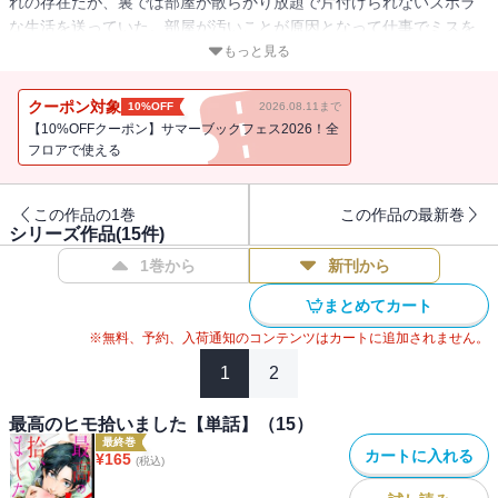
れの存在だが、裏では部屋が散らかり放題で片付けられないズボラ
な生活を送っていた。部屋が汚いことが原因となって仕事でミスを
してしまう。1人でヤケ酒をしていたら見知らぬ男から声を掛けられ
もっと見る
て…！？ 朝目覚めると、その見知らぬイケメンが朝ごはんを用意
してくれていた。二日酔いの頭を起こして思い出そうとするがさっ
クーポン対象
10%OFF
2026.08.11まで
ぱり。このイケメンどこかで見た事あるような…。
【10%OFFクーポン】サマーブックフェス2026！全
フロアで使える
この作品の1巻
この作品の最新巻
シリーズ作品(
15
件)
1巻から
新刊から
まとめてカート
※無料、予約、入荷通知のコンテンツはカートに追加されません。
1
2
最高のヒモ拾いました【単話】（15）
最終巻
カートに入れる
¥
165
(税込)