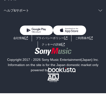
可能性が高いと、納得でき腑に落ちた。

BL・TL
雑誌・グラビア
ビジネス・実用
ラノベ
小説
コミック
男性コミック
ヘルプ&サポート
では仮に傾聴が出来たとして、自分が話すターンになった時には、
どう会話を展開すれば良いのだろう？相手がすべて自分の言いたい
BL・TL
雑誌・グラビア
ビジネス・実用
女性コミック
コミック誌
ことを言い終わった後に、こちらの番とばかりに自分の意見を話し
初めての方へ
ヘルプ
たのでは、相手からの信頼は得られないという。

BL・TL
ライトノベル
男子向けラノベ
よくあるご質問
お問い合わせ
では、どうするのか？相手にアドバイスをするのではなく、相手の
会社情報
プライバシーポリシー
ご利用条件
話を交通整理してあげることで相手の信頼度が高まるという。ビジ
女子向けラノベ
小説
利用規約
クッキーの詳細
ネスの場では、「先程仰った〇〇は、つまりは、◇◇という認識で
あっていますでしょうか？」など。これがプライベートの場面な
国内小説
海外小説
ら、女性から「どっちの服が良いと思う？」と聞かれた際は、「そ
Copyright 2017 - 2026 Sony Music Entertainment(Japan) Inc.
れぞれどこが良いと思ったの？」と返せば、自分の意見も聞こうと
ミステリー
SF
Information on the site is for the Japan domestic market only
してくれていると相手に感じてもらえ、寄り添っていることにな
powered by
り、相手の承認欲求をかなりの割合で、満たせてあげられる。それ
歴史・時代小説
文学
ぞれのケースに合わせ、具体例を挙げてくれているので、より腹落
ち感が深くなる。

雑誌
グラビア写真集
この考えに納得出来たから、長年納得感が薄かった言葉があった
ボーイズラブ
ティーンズラブ
が、今回ようやく腑に落ちた言葉がある。コンサルの業界や、昔ロ
ジカルシンキングが流行った頃に、もてはやされた言葉で、仮説思