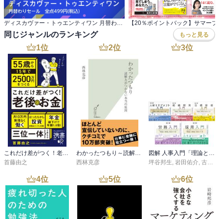
著者もそうであるが、日々他者とのコミュニケーションを生業とし
ディスカヴァー・トゥエンティワン 月替わりセール 全点499円(税込)
て仕事をしている身として、この言葉は刺さりまくった。聞き手に
同じジャンルのランキング
もっと見る
なった時に相手に対して敬意を持つことも、相手から学ぼうとする
1
位
2
位
3
位
ことも、相手によっては、自然に素直に出来る。だが、ビジネスで
関わるすべての人となると、急にハードルがめちゃくちゃ上がる。
そう、中には偏屈な人もいれば、人の話などまず聞かない頑固な人
も意外に多い。著者は、それがクライアントであれば、選り好みせ
ず、すべての人にその態度で接するべきと言っている。言っている
ことは至極正論であるし、ごもっともなのだが、実際謙虚な態度は
出来ていても、本気で頑固な人から学ぼうという姿勢では、現状聞
けていない。この言葉だけでは、そこまで腹落ちしなかったかもし
れない。だがページは全く違うページだが、上記の言葉と合わせて
思考すれば、かなり腹落ちした言葉がある。以下だ。

これだけ差がつく！老後のお金 55歳から15年で2500万円をつくる
わかったつもり～読解力がつかない本当の原因～
図解 人事入門「理論と実践」100のツボシリーズ
首藤由之
西林克彦
坪谷邦生
,
岩田佑介
,
古茶宏志
「何を言うか」より「誰が言うか」が重要だ。アドバイスを受けて
4
位
5
位
6
位
納得し、行動に移すのは、その相手をよほど尊敬し、慕っている場
合だけだ。

上記の言葉を読んだときに、感動を覚えた。以前、松下幸之助氏の