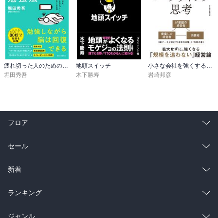
「道をひらく」の感想で書いたが、まさしく幸之助氏の著書から僕
が気づいた本質が、「重要なのは何を言うかじゃない、誰が言うか
に尽きる」と実際書いている。そう、全く同じことを著者も言って
いる。人は得てして誰かから相談を受けると、相手のためを思って
アドバイスをしがちだ。だが、それまでの関係性で相手から好意や
敬意を持ってもらえていないと、アドバイスをしたところで、まず
疲れ切った人のための勉強法
地頭スイッチ
小さな会社を強くするマーケティング思考
素直にその通りにする人などいない。

堀田秀吾
木下勝寿
岩崎邦彦
著者も本書の中で大切なことなので何度も書いている。コミュニケ
ーションにおいて大切なことは、いかに相手から信頼してもらうこ
とだと。信頼してもらう為には、相手のことを親身になって話を聞
フロア
くことが重要だ。だが、大抵の人は相手が話しているときに「次は
自分は何を話そうか」ということしか考えていない人が、往々にし
て多い。質問をする前に相手の立場に立って、相手が完全に話おわ
総合
コミック
セール
るまで聞き切ると言うことが、何より重要だと言っている。コミュ
ニケーション本でフレーズとして必ずと言っていいほど出てくる
ラノベ
小説
総合
コミック
新着
「傾聴」だ。だが実際に出来ている人など、ほぼいないだろう。人
間は本能として、自分の話を聞いてほしい生物だからだ。だがそん
雑誌・グラビア
ビジネス・実用
ラノベ
小説
総合
コミック
ランキング
な人が圧倒的に多い中、ごく稀にビジネスの場でも自分の話を親身
になって聞いてくれる人がいれば、それは相手からの信頼を貰える
BL・TL
雑誌・グラビア
ビジネス・実用
ラノベ
小説
総合
コミック
ジャンル