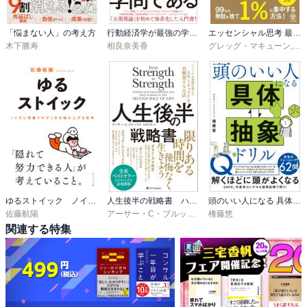
は、文章でものを伝えるのが上手いということに他ならない。なの
○自分のしたい話ではなく、相手の聞きたい話から話して、相手の聞
で、今年の3月発売のビジネス書では珍しく15万部も売れているので
くスイッチを入れる。

あろう。

「悩まない人」の考え方
行動経済学が最強の学問である
エッセンシャル思考 最少の時間で成果を最大にする
◯ちゃんと考える前に、ちゃんと聞こう。他人が話しているとき
木下勝寿
相良奈美香
グレッグ・マキューン
,
高
に、自分が話すことを考えていないか。相手が話しているときに、
事実、本の構成が飽きさせない。それなりの数のビジネス書を読ん
自分が話すことを考えるのではなく、まずは相手が言いたいことを
だことがある人であれば、ご存知だと思うが、大抵の本が最初から
正確に聞こう。

1/3ほどは、結構腹落ちすることも書いている。だが半分を過ぎたぐ
○質問の前に仮説を立てる。質問の質は、質問する前に仮説をどれだ
らいから、明らかにページ数を稼ぐ為に書いているなと、素人の僕
け立てられるか。

でも気づくぐらいに、コンテンツの質が落ちる。そんなビジネス書
が多い中、この本は珍しく最後のあとがきに至るまで、納得感のあ
などなどです。

る言葉が多い。あと、この本の感想を書けるなと思った理由が、も
う一つある。まるで、僕が好きな思想書の様に、自分の思考を深掘
感じたことは、コミュニケーション能力を高めるには学びになりそ
り出来る本だと感じたからだ。前置きが長くなってしまったが、本
うな本ということですね。

題に入ろうと思う。

ゆるストイック ノイズに邪魔されず１日を積み上げる思考
人生後半の戦略書 ハーバード大教授が教える人生とキャリアを再構築する方法
頭のいい人になる 具体・抽象ドリル
但し、一回読んだだけでは身につかないですね。意識された訓練が
佐藤航陽
アーサー・C・ブルックス
,
木村千里
権藤悠
必要でしょう。要は、読んだだけ終わらせずに行動変容出来るかど
関連する特集
感想の最上部に書いた、「相手から学ぼうという意識と敬意を持っ
うかだと思います。

て聞けば、より深い信頼が生まれる」この言葉は、かなり深い言葉
だ。実際の本では、この言葉を数行に渡る形で書いており、この言
葉は、僕がより自分に腹落ちしやすいよう、カスタマイズした言葉
だ。なので、本書をいくら探しても、まったく同じフレーズは出て
こないので、そこはご注意くださいませ。
