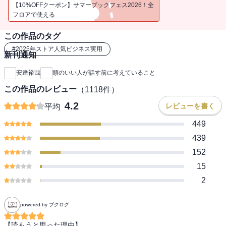
【10%OFFクーポン】サマーブックフェス2026！全
フロアで使える
この作品のタグ
#
2025年ストア人気ビジネス実用
新刊通知
安達裕哉
頭のいい人が話す前に考えていること
この作品のレビュー
（
1118
件）
4.2
レビューを書く
平均
449
439
152
15
2
powered by ブクログ
【読もうと思った理由】
