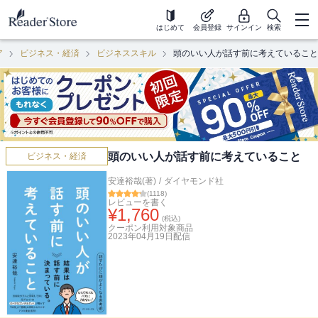
はじめて
会員登録
サインイン
検索
ア
ビジネス・経済
ビジネススキル
頭のいい人が話す前に考えていること
頭のいい人が話す前に考えていること
ビジネス・経済
安達裕哉(著)
/
ダイヤモンド社
(
1118
)
レビューを書く
¥
1,760
(税込)
クーポン利用対象商品
2023年04月19日
配信