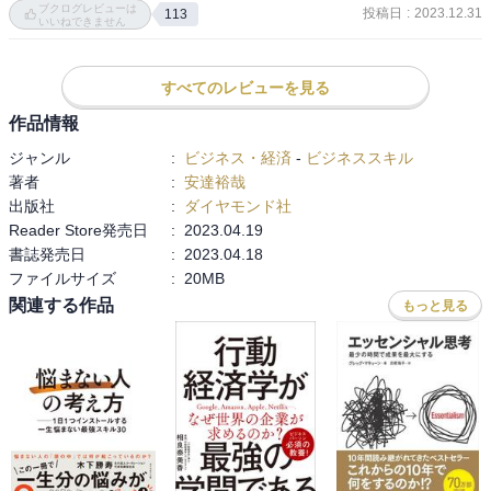
ブクログレビューは
法人トーマツの中小企業向けコンサルティング部門の立ち上げに参
投稿日
:
2023.12.31
113
「テクニック」だけでは、人の心は動かせない。じゃあ、どうすれ
いいねできません
画。大阪支社長、東京支社長を歴任したのちに独立。現在はマーケ
ばいい? 結局、センス? 才能? 生まれ持った頭のよさ? いえ。必要な
ティング会社「ティネクト株式会社」の経営者として、コンサルテ
のは、話す前に立ち止まる勇気だ――本書の帯に書かれているキャ
ィング、webメディアの運営支援、記事執筆などを行う。また、個人
すべてのレビューを見る
ッチコピーです。

ブログとして始めた「Books＆Apps」が“本質的でためになる”と話題
作品情報
になり、今では累計1億2000万PVを誇る知る人ぞ知るビジネスメデ
このコピーと書名の通り、本書は「頭のいい人が話す前に考えてい
ィアに。

ジャンル
:
ビジネス・経済
-
ビジネススキル
ること」を教えてくれます

著者
:
安達裕哉
【感想】

出版社
:
ダイヤモンド社
どんなことが書いてあるのか紹介しておきます。

「相手から学ぼうという意識と敬意を持って聞けば、より深い信頼
Reader Store発売日
:
2023.04.19
が生まれる」

書誌発売日
:
2023.04.18
○感情的になったら負け。話す前に考える=感情でなく冷静になるこ
ファイルサイズ
:
20MB
と

上記がこの本を読んで、もっとも感銘を受けた言葉だ。正直ビジネ
関連する作品
もっと見る
◯頭のいい人は論破しない。考えて話すとは相手の言っていること
ス本は、若い頃からかなりの数を読み込んでおり、最初は今更感が
からその奥に潜む想いを想像して話す。

あったのだが、この本は違った。この本かなり良書である。普段小
◯「話し方」だけうまくなるな。伝わらないのは、話し方ではなく
説やエッセイを中心に読んでいらっしゃる方でも、この本は飽きず
考えが足りないせい。

に読めると思う。それもそのはず、著者はコンサルを20年以上やっ
◯なぜ、頭のいい人の話はわかりやすいのか?物事の本質を理解でき
ており、現在は経営者だ。また、個人ブログで始めたビジネスブロ
ている、考えるとは整理すること。話のわかりやすさは、理解の深
グが、累計1億2,000万PV数は、ご立派以外の言葉が出てこない。ビ
度で決まり、理解の深度は、どれだけ分けて整理できるかで決ま
ジネスブログでここまでの数値を叩き出せるということは、つまり
る。
