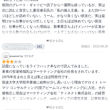
前回のグレート・ギャツビー読了から一週間も経っているが、実は
次に読むと宣言した夏目漱石氏の「私の個人主義」を、まだ20ペー
ジほどしか読めていない。うーん、かなり良くない状況だ。実は盆
明けから仕事がかなり忙しくなり、土日もほぼ休めていない状況
だ。仕事が忙しくなった理由は、新事業立ち上げメンバーが正直か
なり少人数での立ち上げなので、一人でこなさないといけない業務
が単純に多すぎる。いわゆるオーバーワーク状態だ。それでもまだ
続きを読む
事業の立ち上げが、上手くいっていれば良いのだが、課題が山積み
ブクログレビューは
投稿日
:
2023.08.26
181
状態である。趣味の本というより、仕事の本をここ10日ほどで七冊
いいねできません
ほど買い込み、仕事の為に本からインプットし、それを資料に落と
powered by ブクログ
し込み、日々ブラッシュアップするという毎日の中で、ここ最近で
は珍しく、ビジネス書から結構感銘を受けた本が一冊あった。この
話題になっているライフハック本なので読んでみました。

本であれば、感想を書けると思ったのが理由。この次こそは、「私
著者の安達裕哉氏はマーケティング会社の社長をされています。
の個人主義」の感想を書きます。

1975年生まれと言えば私とほぼ同世代です。

筑波大学大学院卒業後に給料が少し高いという理由でデロイト トー
【安達裕哉氏って、どんな人】

マツ コンサルティング(現アビームコンサルティング)に入社。その
1975年生まれ。筑波大学大学院環境科学研究科修了後、理系研究職
後独立し現在はマーケティング会社「ティネクト株式会社」の経営
の道を諦め、給料が少し高いという理由でデロイト トーマツ コンサ
者として、コンサルティング、webメディアの運営支援、記事執筆な
ルティング（現アビームコンサルティング）に入社。品質マネジメ
どを行っている方です。

ント、人事などの分野でコンサルティングに従事し、その後、監査
続きを読む