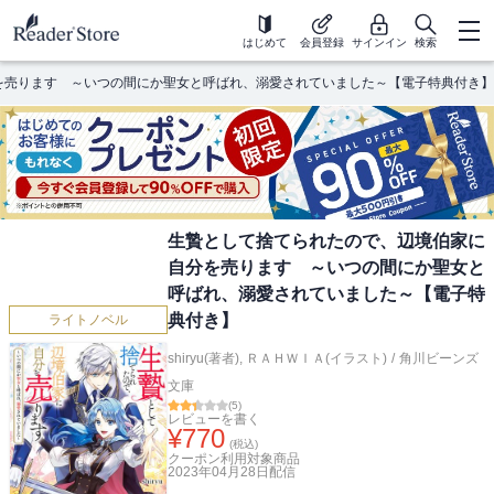
はじめて
会員登録
サインイン
検索
を売ります ～いつの間にか聖女と呼ばれ、溺愛されていました～【電子特典付き】
生贄として捨てられたので、辺境伯家に
自分を売ります ～いつの間にか聖女と
呼ばれ、溺愛されていました～【電子特
典付き】
ライトノベル
shiryu(著者)
,
ＲＡＨＷＩＡ(イラスト)
/
角川ビーンズ
文庫
(
5
)
レビューを書く
¥
770
(税込)
クーポン利用対象商品
2023年04月28日
配信