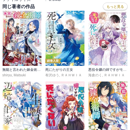
同じ著者の作品
もっと見る
続巻入荷
無能と言われた錬金術師 ～家を追い出されましたが、凄腕だとバレて侯爵様に拾われました～
死にたがりの王女
悪役令嬢の姉ですがモブでいいので死にたくない
shiryu
,
Matsuki
有沢ゆう
,
ＲＡＨＷＩＡ
海倉のく
,
ＲＡＨＷＩＡ