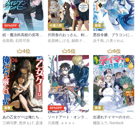
50%OFF
今週入荷
新着
続・魔法科高校の劣等生 メイジアン・カンパニー(11)
片田舎のおっさん、剣聖になる 11 ～ただの田舎の剣術師範だったのに、大成した弟子たちが俺を放ってくれない件～
悪役令嬢、ブラコンにジョブチェンジします９【電子特典付き】
佐島勤
,
石田可奈
佐賀崎しげる
,
鍋島テツヒロ
浜千鳥
,
八美☆わん
4
位
5
位
6
位
新着
30%OFF
新着
あの乙女ゲーは俺たちに厳しい世界です 6
ソードアート・オンライン29 ユナイタル・リングVIII
出遅れテイマーのその日暮らし 16
三嶋与夢
,
悠井もげ
,
孟達
川原礫
,
ａｂｅｃ
棚架ユウ
,
Nardack