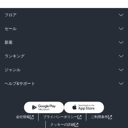
フロア
総合
コミック
セール
ラノベ
小説
総合
コミック
新着
雑誌・グラビア
ビジネス・実用
ラノベ
小説
総合
コミック
ランキング
BL・TL
雑誌・グラビア
ビジネス・実用
ラノベ
小説
総合
コミック
ジャンル
BL・TL
雑誌・グラビア
ビジネス・実用
ラノベ
小説
コミック
男性コミック
ヘルプ&サポート
BL・TL
雑誌・グラビア
ビジネス・実用
女性コミック
コミック誌
初めての方へ
ヘルプ
BL・TL
ライトノベル
男子向けラノベ
よくあるご質問
お問い合わせ
会社情報
プライバシーポリシー
ご利用条件
女子向けラノベ
小説
利用規約
クッキーの詳細