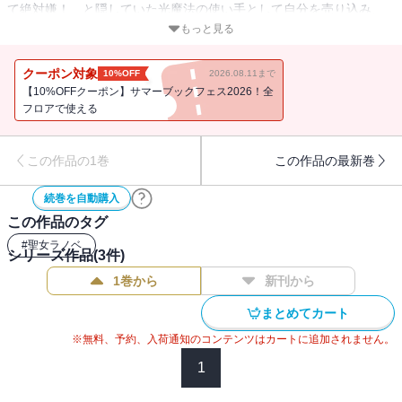
て絶対嫌！ と隠していた光魔法の使い手として自分を売り込み、
やがて聖女として認められるように。「俺が必ず、守ってやる」辺
もっと見る
境伯家子息・ジークハルトのツンデレな優しさに、人の温かさを思
い出して・・・・・・。そんな時、かつての家族と再会して!?私の
クーポン対象
10%OFF
2026.08.11まで
「家族」は辺境伯家だけです！捨てられ令嬢が本当の幸せを掴む、
【10%OFFクーポン】サマーブックフェス2026！全
下剋上ストーリー！巻末には、社交界デビューを控えたルアーナと
フロアで使える
ジークハルトの距離がまた一歩近づく!? 書き下ろしエピソード『王
都までの道中』を特別収録！
この作品の1巻
この作品の最新巻
続巻を自動購入
この作品のタグ
#
聖女ラノベ
シリーズ作品(
3
件)
1巻から
新刊から
まとめてカート
※無料、予約、入荷通知のコンテンツはカートに追加されません。
1