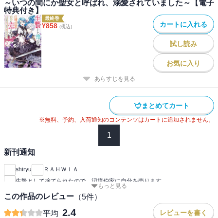
～いつの間にか聖女と呼ばれ、溺愛されていました～【電子
特典付き】
最終巻
カートに入れる
¥
858
(税込)
試し読み
お気に入り
あらすじを見る
まとめてカート
※無料、予約、入荷通知のコンテンツはカートに追加されません。
1
新刊通知
shiryu
ＲＡＨＷＩＡ
生贄として捨てられたので、辺境伯家に自分を売ります
もっと見る
この作品のレビュー
（
5
件）
2.4
レビューを書く
平均