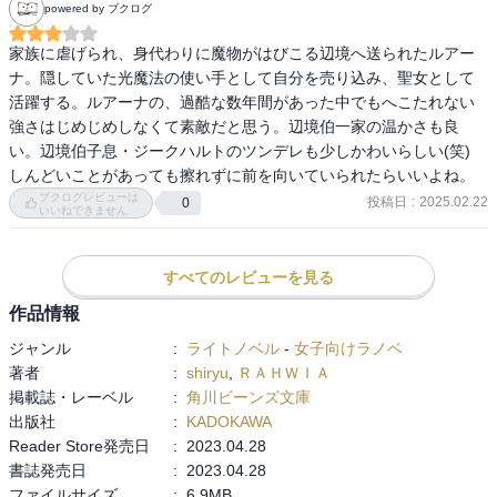
powered by ブクログ
るように経験積ませてやれよ！勝手に社会閉ざしてんじゃねえー！
なんか、家族として囲い込もうとしながら相手の世界が限定的にな
家族に虐げられ、身代わりに魔物がはびこる辺境へ送られたルアー
ってることを見過ごすのも立派な犯罪だという気がする。
ナ。隠していた光魔法の使い手として自分を売り込み、聖女として
活躍する。ルアーナの、過酷な数年間があった中でもへこたれない
強さはじめじめしなくて素敵だと思う。辺境伯一家の温かさも良
い。辺境伯子息・ジークハルトのツンデレも少しかわいらしい(笑) 
しんどいことがあっても擦れずに前を向いていられたらいいよね。
ブクログレビューは
投稿日
:
2025.02.22
0
いいねできません
すべてのレビューを見る
作品情報
ジャンル
:
ライトノベル
-
女子向けラノベ
著者
:
shiryu
,
ＲＡＨＷＩＡ
掲載誌・レーベル
:
角川ビーンズ文庫
出版社
:
KADOKAWA
Reader Store発売日
:
2023.04.28
書誌発売日
:
2023.04.28
ファイルサイズ
:
6.9MB