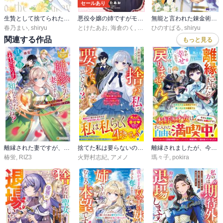
セールあり
生贄として捨てられたので、辺境伯家に自分を売ります いつの間にか聖女と呼ばれ、溺愛されていました
悪役令嬢の姉ですがモブでいいので死にたくない
無能と言われた錬金術師～家を追い出されましたが、凄腕だとバレて侯爵様に拾われました～（コミック）
春乃まい
,
shiryu
とけたあお
,
海倉のく
,
ＲＡＨＷＩＡ
ひのすばる
,
shiryu
関連する作品
もっと見る
離縁された妻ですが、旦那様は本当の力を知らなかったようですね？
捨てた私は要らないのでしょう？ 新しい家族と第二の人生を送っているので、今はとっても幸せです【電子限定SS付き】
離縁されましたが、今が一番幸せなので貴方の元には戻りません！～本好き才女は我慢をやめて第二の人生を謳歌する～【電子限定SS付き】
椿蛍
,
RIZ3
火野村志紀
,
アメノ
瑪々子
,
pokira