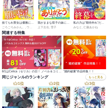
捨てられ聖女は優雅に退場いたします～国の破滅を選んだのは貴方たちです。後悔しても知りません～【電子限定SS付き】
我がままな双子の妹にすべてを奪われた姉ですが、むしろ本望です！～第二の人生は愛するグルメともふもふに囲まれて楽しく暮らします～【電子限定SS付き】
私の力は“期待外れ”だそうなので、仰せの通り退場します～モラハラ殿下と絶縁したお陰で、国唯一の力が完全覚醒しました～
ごろごろみかん。
,
ウラシマ
上下左右
,
雪子
みなと
,
仁藤あかね
関連する特集
8/1はCelica（セリカ）の日！ ノベル＆コミックス 無料＆最大81％OFF
”婚約破棄”作品特集！！
同じジャンルのランキング
もっと見る
1
位
2
位
3
位