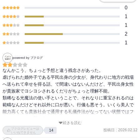
0
1
1
2
1
powered by ブクログ
なんかこう、ちょっと予想と違う残念さがあった。

虐げられた婚外子である平民出身の少女が、身代わりに地方の戦場
へ送られて幸せを得る話、で間違いはないんだけど、平民出身女性
が貴族家でヨシヨシされるくだりがちょっと理解不能。

類稀なる光魔法の使い手ということで、それなりに重宝されるのは
範疇なんだけどそれ以外に口が悪い。行儀も悪そう。いくら美人で
能力高くても貴族社会で通用する礼儀作法がなってない状態ではフ
ァンタジーでも萎える。

続きを読む
あと、ヒロインがひと戦終わった後の打ち上げ的なやつに誘われた
ブクログレビューは
投稿日
:
2026.02.12
14
時、ヒーローが嫉妬心から阻止するのもDVやからな！付き合っても
いいねできません
ないのにな！行かせてやれよ！そこで告白されてもうまく立ち回れ