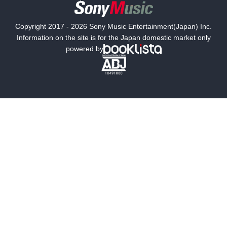
国内小説
海外小説
Copyright 2017 - 2026 Sony Music Entertainment(Japan) Inc.
ミステリー
SF
Information on the site is for the Japan domestic market only
powered by
歴史・時代小説
文学
雑誌
グラビア写真集
ボーイズラブ
ティーンズラブ
人文・思想・歴史
社会・政治・法律
ビジネス・経済
サイエンス・テクノロジー
コンピュータ・情報
くらし・家庭
料理・酒
ファッション・美容・ダイエット
ホビー&カルチャー
スポーツ・アウトドア