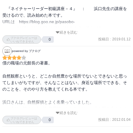
　『ネイチャーリーダー初級講座－４』　：　　浜口先生の講座を
受けるので、読み始めた本です。

URLは　https://blog.goo.ne.jp/pasobo-
arekore2005/e/22fd24f949491c40fc9c9b8abf5dac83

続きを読む
ブクログレビューは
投稿日
:
2019.01.12
0
講座でも　紹介され、読まれた方の

いいねできません
「ジュニア向けと書いてありますけど、中身は　濃いです
powered by ブクログ
よ〜。」　との声が聞こえます。

僕の職場の元館長の著書。

講座では、トコロジストになろう！　が主題でした。

そのためにやることの１つが、「生きもの地図をつくろう」　で
自然観察というと、どこか自然豊かな場所でないとできないと思っ
す。

てしまいがちですが、そんなことはない、身近な場所でできる、そ
のことを、そのやり方を教えてくれる本です。

この本には、　春のタンポポ、梅雨時のカエル、夏のセミ、秋の鳴
く虫、冬の野鳥

浜口さんは、自然探偵とよく名乗っていました。

の地図作りを　例にして、具体的な実施方法が　述べられていま
この本は、読んだ人が自然探偵になれる、その一歩を踏み出すため
す。

続きを読む
のやり方が詰まっています。

ブクログレビューは
そして、その実施した結果と　結果の読み方も　ていねいでわかり
投稿日
:
2012.01.04
0
少し下世話な話になりますが、夏休みの自由研究のヒントも見つか
いいねできません
やすく解説されています。

るかもしれませんよ。