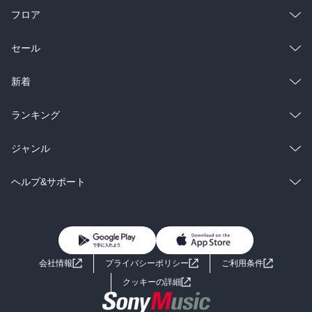
13.　浜辺のたからさがし　浜口哲一／文　福音館書店　1998.4

フロア
14.　とり　浜口哲一／文　文一総合出版　1990.3

15.　日本の野鳥　高野伸二／編　山と渓谷社　1990.6

総合
コミック
セール
16.　バードウォッチング入門　鳥の生活を観察する　浜口哲一／
著　文一総合出版　1997.7

ラノベ
小説
17.　街の中の森　浜口哲一／著　学研　1986.7

総合
コミック
新着
18.　野鳥　叶内拓哉／写真　山と溪谷社　2006.11

19.　鳥はどこで眠るのか　アレクサンダー・Ｆ・スカッチ／著　文
雑誌・グラビア
ビジネス・実用
ラノベ
小説
総合
コミック
ランキング
一総合出版　1997.12

20.　鳥たちの私生活　デービッド・アッテンボロー／著　山と渓谷
BL・TL
雑誌・グラビア
ビジネス・実用
ラノベ
小説
総合
コミック
ジャンル
社　2000.7
BL・TL
雑誌・グラビア
ビジネス・実用
ラノベ
小説
コミック
男性コミック
ヘルプ&サポート
BL・TL
雑誌・グラビア
ビジネス・実用
女性コミック
コミック誌
初めての方へ
ヘルプ
BL・TL
ライトノベル
男子向けラノベ
よくあるご質問
お問い合わせ
会社情報
プライバシーポリシー
ご利用条件
女子向けラノベ
小説
利用規約
クッキーの詳細
国内小説
海外小説