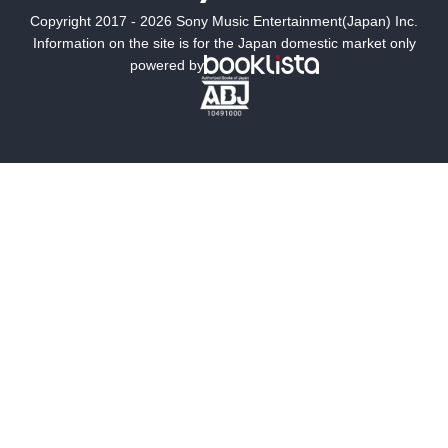
Copyright 2017 - 2026 Sony Music Entertainment(Japan) Inc.
ミステリー
SF
Information on the site is for the Japan domestic market only
powered by
歴史・時代小説
文学
雑誌
グラビア写真集
ボーイズラブ
ティーンズラブ
人文・思想・歴史
社会・政治・法律
ビジネス・経済
サイエンス・テクノロジー
コンピュータ・情報
くらし・家庭
料理・酒
ファッション・美容・ダイエット
ホビー&カルチャー
スポーツ・アウトドア