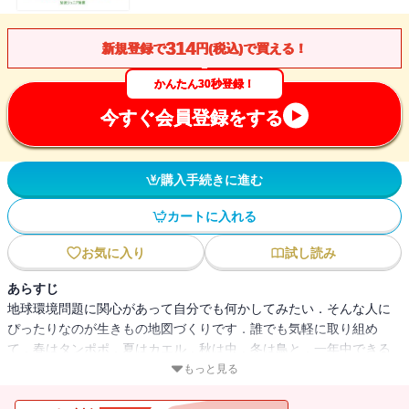
314
新規登録で
円(税込)で買える！
かんたん30秒登録！
今すぐ会員登録をする
購入手続きに進む
カートに入れる
お気に入り
試し読み
あらすじ
地球環境問題に関心があって自分でも何かしてみたい．そんな人に
ぴったりなのが生きもの地図づくりです．誰でも気軽に取り組め
て，春はタンポポ，夏はカエル，秋は虫，冬は鳥と，一年中できる
のも魅力．何より自分の街の自然に親しめるようになります．身近
もっと見る
な生きものの様子から，環境の変化を読み取る方法を身につけよ
う．