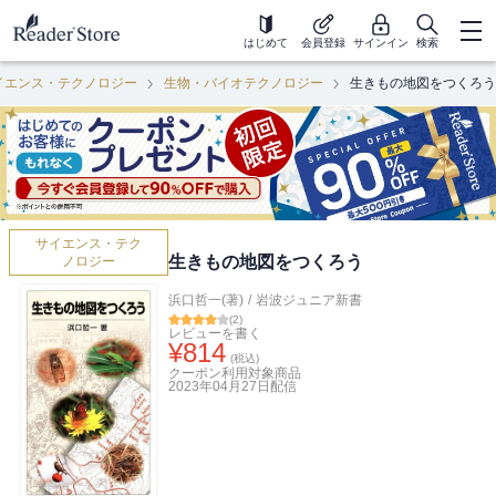
はじめて
会員登録
サインイン
検索
イエンス・テクノロジー
生物・バイオテクノロジー
生きもの地図をつくろう
サイエンス・テク
生きもの地図をつくろう
ノロジー
浜口哲一(著)
/
岩波ジュニア新書
(
2
)
レビューを書く
¥
814
(税込)
クーポン利用対象商品
2023年04月27日
配信