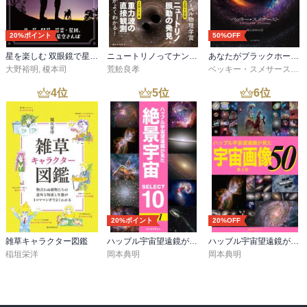
1.　生きもの地図をつくろう　浜口哲一／著　岩波書店　2008.1

2.　生きもの地図が語る街の自然　浜口哲一／著　岩波書店　
20%ポイント
50%OFF
1998.10

3.　放課後博物館へようこそ　地域と市民を結ぶ博物館　浜口哲一／
星を楽しむ 双眼鏡で星空観察
ニュートリノってナンダ？-やさしく知る素粒子・ニュートリノ・重力波
あなたがブラックホールについて知っていることはほぼすべて間違っている
著　地人書館　2000.6

大野裕明
,
榎本司
荒舩良孝
ベッキー・スメサースト
,
4.　自然といっしょにあそぼう　１　浜口哲一／著　野原はおもしろ
4
位
5
位
6
位
い　学研　1991.4

5.　自然といっしょにあそぼう　２　浜口哲一／著　森や林はおもし
ろい　学研　1991.4

6.　自然といっしょにあそぼう　３　浜口哲一／著　水辺はおもしろ
い　学研　1991.4

7.　自然といっしょにあそぼう　４　浜口哲一／著　海辺はおもしろ
い　学研　1991.4

8.　自然といっしょにあそぼう　５　浜口哲一／著　まちの中はおも
しろい　学研　1991.4

20%ポイント
20%OFF
9.　てのひらおんどけい　浜口哲一／ぶん　福音館書店　2003.10

雑草キャラクター図鑑
ハッブル宇宙望遠鏡が見た絶景宇宙 SELECT 10 Vol.1【第2版】
ハッブル宇宙望遠鏡が見た宇宙画像50【第2版】
10.　かわのまわりのいきもの　浜口哲一／指導　フレーベル館　
稲垣栄洋
岡本典明
岡本典明
1992.11

11.　浜辺のコレクション　浜口哲一／著　フレーベル館　2000.6

12.　浜辺のたからさがし　浜口哲一／文　福音館書店　1993.4
