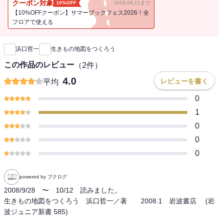
クーポン対象
10%OFF
2026.08.11まで
【10%OFFクーポン】サマーブックフェス2026！全
フロアで使える
新刊通知
浜口哲一
生きもの地図をつくろう
この作品のレビュー
（
2
件）
4.0
レビューを書く
平均
0
1
0
0
0
powered by ブクログ
2008/9/28　〜　10/12　読みました。

生きもの地図をつくろう　浜口哲一／著　　2008.1　岩波書店　 (岩
波ジュニア新書 585)
