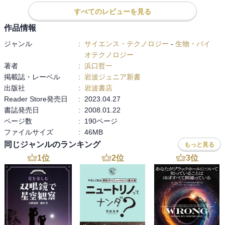
自分のフィールドを持って、定期的に観察し、それを地図に記録す
すべてのレビューを見る
る。

作品情報
そんなに堅苦しく考えなければ、だれにでもできそうです。

さっそく　やってみましょう！

ジャンル
:
サイエンス・テクノロジー
-
生物・バイ
オテクノロジー
内容

著者
:
浜口哲一
春はタンポポ、梅雨時はカエル、夏はセミ、秋は虫、冬は野鳥と、
掲載誌・レーベル
:
岩波ジュニア新書
一年中できて、自分の街の自然に親しめるようになる「生きもの地
出版社
:
岩波書店
図作り」。

Reader Store発売日
:
2023.04.27
その作成法を紹介し、身近な生きものの様子から環境の変化を読み
書誌発売日
:
2008.01.22
取る方法を解説する。

ページ数
:
190ページ
ファイルサイズ
:
46MB
著者：浜口 哲一

同じジャンルのランキング
もっと見る
１９４７年山梨県生まれ。東京大学農学系大学院林学専攻修士課程
1
位
2
位
3
位
修了。

平塚市博物館館長兼学芸員。自然観察会の指導、展覧会の企画など
の仕事も行っている。

著書に「自然観察会の進め方」など。

主な著書
