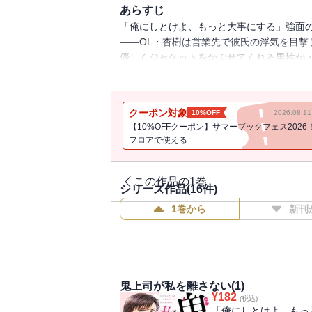
あらすじ
「俺にしとけよ、もっと大事にする」強面
――OL・杏樹は営業先で彼氏の浮気を目
優しくジャケットをかぶせてくれる男性が・
ど、困ったときに頼れる課長。復縁を迫る
ことがない課長の優しい一面に杏樹は徐々
て・・・
クーポン対象
10%OFF
2026.08.
【10%OFFクーポン】サマーブックフェス2026
フロアで使える
この作品の1巻
シリーズ作品(
16
件)
1巻から
新刊
鬼上司が私を離さない(1)
¥
182
(税込)
「俺にしとけよ、もっ