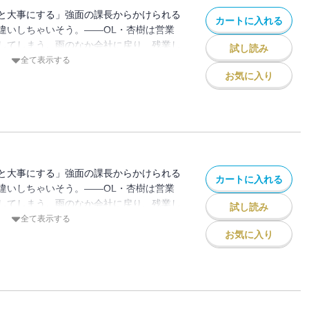
と大事にする」強面の課長からかけられる
カートに入れる
違いしちゃいそう。――OL・杏樹は営業
してしまう。雨のなか会社に戻り、残業し
試し読み
と優しくジャケットをかぶせてくれる男性
全て表示する
な柊課長だった！？ 威圧感があって苦手
お気に入り
頼れる課長。復縁を迫る彼氏から杏樹を守
てくれて・・・職場では見たことがない課
は徐々に惹かれていく。一方、復縁を諦め
近してきて・・・
と大事にする」強面の課長からかけられる
カートに入れる
違いしちゃいそう。――OL・杏樹は営業
してしまう。雨のなか会社に戻り、残業し
試し読み
と優しくジャケットをかぶせてくれる男性
全て表示する
な柊課長だった！？ 威圧感があって苦手
お気に入り
頼れる課長。復縁を迫る彼氏から杏樹を守
てくれて・・・職場では見たことがない課
は徐々に惹かれていく。一方、復縁を諦め
近してきて・・・