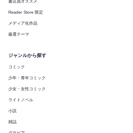
書店員オススメ
Reader Store 限定
メディア化作品
厳選テーマ
ジャンルから探す
コミック
少年・青年コミック
少女・女性コミック
ライトノベル
小説
雑誌
グラビア