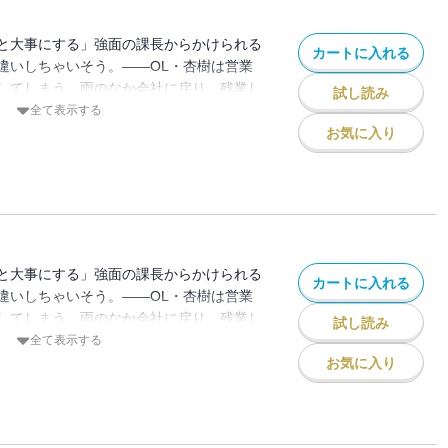
と大事にする」強面の課長からかけられる
カートに入れる
違いしちゃいそう。――OL・杏樹は営業
してしまう。雨のなか会社に戻り、残業し
試し読み
と優しくジャケットをかぶせてくれる男性
全て表示する
な柊課長だった！？ 威圧感があって苦手
お気に入り
頼れる課長。復縁を迫る彼氏から杏樹を守
てくれて・・・職場では見たことがない課
は徐々に惹かれていく。一方、復縁を諦め
近してきて・・・
と大事にする」強面の課長からかけられる
カートに入れる
違いしちゃいそう。――OL・杏樹は営業
してしまう。雨のなか会社に戻り、残業し
試し読み
と優しくジャケットをかぶせてくれる男性
全て表示する
な柊課長だった！？ 威圧感があって苦手
お気に入り
頼れる課長。復縁を迫る彼氏から杏樹を守
てくれて・・・職場では見たことがない課
は徐々に惹かれていく。一方、復縁を諦め