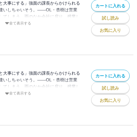
と大事にする」強面の課長からかけられる
カートに入れる
違いしちゃいそう。――OL・杏樹は営業
してしまう。雨のなか会社に戻り、残業し
試し読み
と優しくジャケットをかぶせてくれる男性
全て表示する
な柊課長だった！？ 威圧感があって苦手
お気に入り
頼れる課長。復縁を迫る彼氏から杏樹を守
てくれて・・・職場では見たことがない課
は徐々に惹かれていく。一方、復縁を諦め
近してきて・・・
と大事にする」強面の課長からかけられる
カートに入れる
違いしちゃいそう。――OL・杏樹は営業
してしまう。雨のなか会社に戻り、残業し
試し読み
と優しくジャケットをかぶせてくれる男性
全て表示する
な柊課長だった！？ 威圧感があって苦手
お気に入り
頼れる課長。復縁を迫る彼氏から杏樹を守
てくれて・・・職場では見たことがない課
は徐々に惹かれていく。一方、復縁を諦め
近してきて・・・