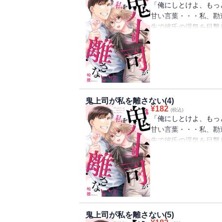
「俺にしとけよ、もっ
甘い言葉・・・私、勘
先で彼氏の浮気を目撃
ながら落ち込んでいる
が・・・鬼上司で有名
だけど、困ったときに
るために家にまで匿っ
長の優しい一面に杏樹
きれない彼氏が再び接
鬼上司が私を離さない(4)
¥
182
(税込)
「俺にしとけよ、もっ
甘い言葉・・・私、勘
先で彼氏の浮気を目撃
ながら落ち込んでいる
が・・・鬼上司で有名
だけど、困ったときに
るために家にまで匿っ
長の優しい一面に杏樹
きれない彼氏が再び接
鬼上司が私を離さない(5)