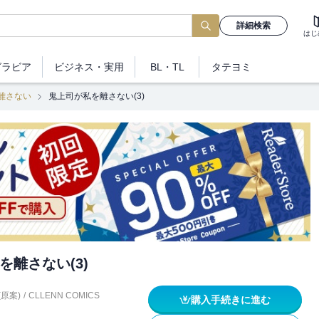
詳細検索
はじ
グラビア
ビジネス
・実用
BL・TL
タテヨミ
離さない
鬼上司が私を離さない(3)
を離さない(3)
原案)
/
CLLENN COMICS
購入手続きに進む