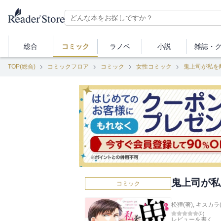
総合
コミック
ラノベ
小説
雑誌・
TOP(総合)
コミックフロア
コミック
女性コミック
鬼上司が私を
鬼上司が私
コミック
松狸(著)
,
キスカラ(
(
0
)
レビューを書く