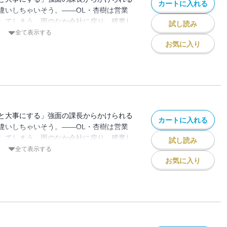
カートに入れる
違いしちゃいそう。――OL・杏樹は営業
してしまう。雨のなか会社に戻り、残業し
試し読み
と優しくジャケットをかぶせてくれる男性
全て表示する
な柊課長だった！？ 威圧感があって苦手
お気に入り
頼れる課長。復縁を迫る彼氏から杏樹を守
てくれて・・・職場では見たことがない課
は徐々に惹かれていく。一方、復縁を諦め
近してきて・・・
と大事にする」強面の課長からかけられる
カートに入れる
違いしちゃいそう。――OL・杏樹は営業
してしまう。雨のなか会社に戻り、残業し
試し読み
と優しくジャケットをかぶせてくれる男性
全て表示する
な柊課長だった！？ 威圧感があって苦手
お気に入り
頼れる課長。復縁を迫る彼氏から杏樹を守
てくれて・・・職場では見たことがない課
は徐々に惹かれていく。一方、復縁を諦め
近してきて・・・