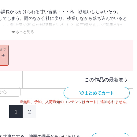
の課長からかけられる甘い言葉・・・私、勘違いしちゃいそう。
撃してしまう。雨のなか会社に戻り、残業しながら落ち込んでいると
・・鬼上司で有名な柊課長だった！？ 威圧感があって苦手だけ
彼氏から杏樹を守るために家にまで匿ってくれて・・・職場では見た
もっと見る
に惹かれていく。一方、復縁を諦めきれない彼氏が再び接近してき
11まで
！全
この作品の最新巻
から
まとめてカート
※無料、予約、入荷通知のコンテンツはカートに追加されません。
1
2
と大事にする」強面の課長からかけられる