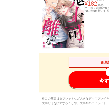
¥
182
(税込)
クーポン利用対象
2023年06月07日
新規
今す
※この商品はタブレットなど大きなディスプレイを
文字だけを拡大することや、文字列のハイライト、