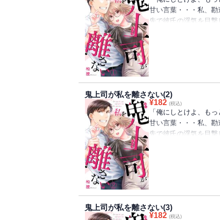
甘い言葉・・・私、勘
先で彼氏の浮気を目撃
ながら落ち込んでいる
が・・・鬼上司で有名
だけど、困ったときに
るために家にまで匿っ
長の優しい一面に杏樹
きれない彼氏が再び接
鬼上司が私を離さない(2)
¥
182
(税込)
「俺にしとけよ、もっ
甘い言葉・・・私、勘
先で彼氏の浮気を目撃
ながら落ち込んでいる
が・・・鬼上司で有名
だけど、困ったときに
るために家にまで匿っ
長の優しい一面に杏樹
きれない彼氏が再び接
鬼上司が私を離さない(3)
¥
182
(税込)