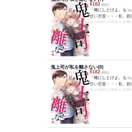
¥
182
(税込)
「俺にしとけよ、もっ
甘い言葉・・・私、勘
先で彼氏の浮気を目撃
ながら落ち込んでいる
が・・・鬼上司で有名
だけど、困ったときに
るために家にまで匿っ
長の優しい一面に杏樹
きれない彼氏が再び接
鬼上司が私を離さない(8)
¥
182
(税込)
「俺にしとけよ、もっ
甘い言葉・・・私、勘
先で彼氏の浮気を目撃
ながら落ち込んでいる
が・・・鬼上司で有名
だけど、困ったときに
るために家にまで匿っ
長の優しい一面に杏樹
きれない彼氏が再び接