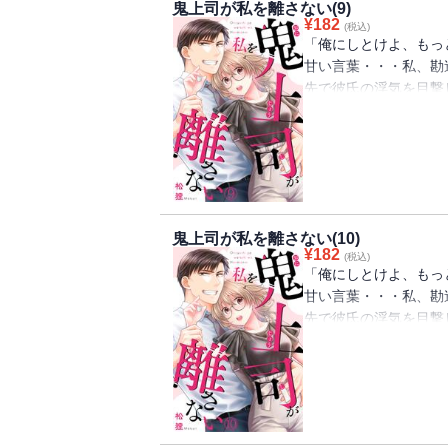
鬼上司が私を離さない(9)
¥
182
(税込)
「俺にしとけよ、もっ
甘い言葉・・・私、勘
先で彼氏の浮気を目撃
ながら落ち込んでいる
が・・・鬼上司で有名
だけど、困ったときに
るために家にまで匿っ
長の優しい一面に杏樹
きれない彼氏が再び接
鬼上司が私を離さない(10)
¥
182
(税込)
「俺にしとけよ、もっ
甘い言葉・・・私、勘
先で彼氏の浮気を目撃
ながら落ち込んでいる
が・・・鬼上司で有名
だけど、困ったときに
るために家にまで匿っ
長の優しい一面に杏樹