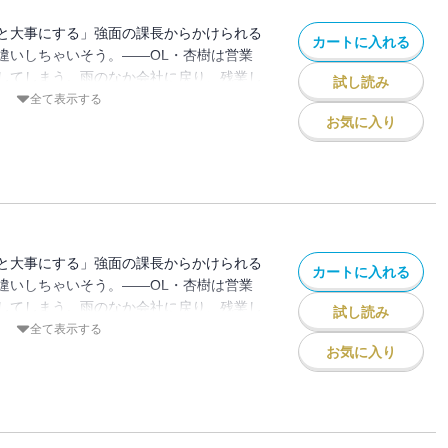
と大事にする」強面の課長からかけられる
カートに入れる
違いしちゃいそう。――OL・杏樹は営業
してしまう。雨のなか会社に戻り、残業し
試し読み
と優しくジャケットをかぶせてくれる男性
全て表示する
な柊課長だった！？ 威圧感があって苦手
お気に入り
頼れる課長。復縁を迫る彼氏から杏樹を守
てくれて・・・職場では見たことがない課
は徐々に惹かれていく。一方、復縁を諦め
近してきて・・・
と大事にする」強面の課長からかけられる
カートに入れる
違いしちゃいそう。――OL・杏樹は営業
してしまう。雨のなか会社に戻り、残業し
試し読み
と優しくジャケットをかぶせてくれる男性
全て表示する
な柊課長だった！？ 威圧感があって苦手
お気に入り
頼れる課長。復縁を迫る彼氏から杏樹を守
てくれて・・・職場では見たことがない課
は徐々に惹かれていく。一方、復縁を諦め
近してきて・・・