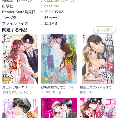
掲載誌・レーベル
:
CLLENN COMICS
出版社
:
CLLENN
Reader Store発売日
:
2023.05.03
ページ数
:
35ページ
ファイルサイズ
:
11.1MB
関連する作品
もっと見る
完結
予約
おしかけ婚～エリート御曹司さま、娶ってください～
政略結婚のはずが、溺愛旦那様がご執心すぎて離婚を許してくれません【分冊版】
腹黒上司にハメられて罠婚
七野なずな
,
鈴ゆりこ
シリ崎
,
木下杏
由多いり