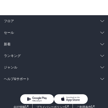
フロア
総合
コミック
セール
ラノベ
小説
総合
コミック
新着
雑誌・グラビア
ビジネス・実用
ラノベ
小説
総合
コミック
ランキング
BL・TL
雑誌・グラビア
ビジネス・実用
ラノベ
小説
総合
コミック
ジャンル
BL・TL
雑誌・グラビア
ビジネス・実用
ラノベ
小説
コミック
男性コミック
ヘルプ&サポート
BL・TL
雑誌・グラビア
ビジネス・実用
女性コミック
コミック誌
初めての方へ
ヘルプ
BL・TL
ライトノベル
男子向けラノベ
よくあるご質問
お問い合わせ
会社情報
プライバシーポリシー
ご利用条件