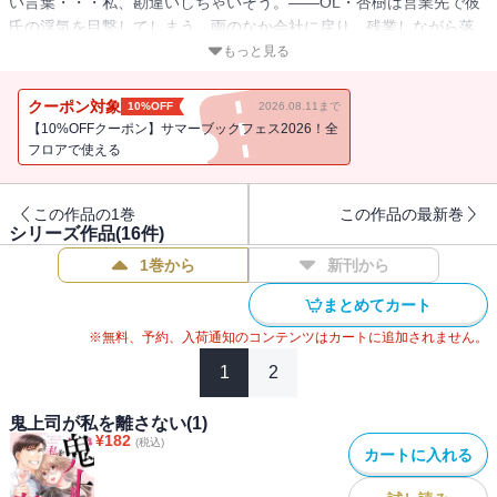
い言葉・・・私、勘違いしちゃいそう。――OL・杏樹は営業先で彼
氏の浮気を目撃してしまう。雨のなか会社に戻り、残業しながら落
ち込んでいると優しくジャケットをかぶせてくれる男性が・・・鬼
もっと見る
上司で有名な柊課長だった！？ 威圧感があって苦手だけど、困った
ときに頼れる課長。復縁を迫る彼氏から杏樹を守るために家にまで
クーポン対象
10%OFF
2026.08.11まで
匿ってくれて・・・職場では見たことがない課長の優しい一面に杏
【10%OFFクーポン】サマーブックフェス2026！全
樹は徐々に惹かれていく。一方、復縁を諦めきれない彼氏が再び接
フロアで使える
近してきて・・・
この作品の1巻
この作品の最新巻
シリーズ作品(
16
件)
1巻から
新刊から
まとめてカート
※無料、予約、入荷通知のコンテンツはカートに追加されません。
1
2
鬼上司が私を離さない(1)
¥
182
(税込)
カートに入れる