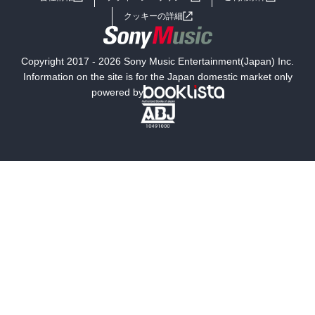
女子向けラノベ
小説
利用規約
クッキーの詳細
国内小説
海外小説
Copyright 2017 - 2026 Sony Music Entertainment(Japan) Inc.
ミステリー
SF
Information on the site is for the Japan domestic market only
powered by
歴史・時代小説
文学
雑誌
グラビア写真集
ボーイズラブ
ティーンズラブ
人文・思想・歴史
社会・政治・法律
ビジネス・経済
サイエンス・テクノロジー
コンピュータ・情報
くらし・家庭
料理・酒
ファッション・美容・ダイエット