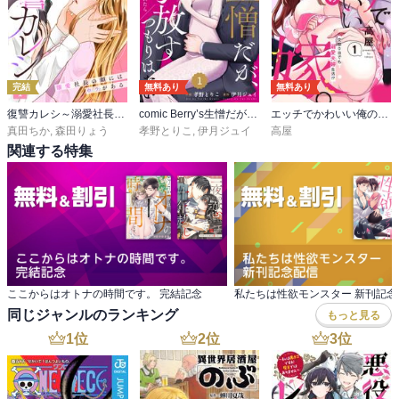
完結
無料あり
無料あり
復讐カレシ～溺愛社長の顔にはウラがある～
comic Berry’s生憎だが、君を手放すつもりはない～冷徹御曹司の激愛が溢れたら～
エッチでかわいい俺の嫁。～交際0日でも溺愛夫婦生活!?～
真田ちか
,
森田りょう
孝野とりこ
,
伊月ジュイ
高屋
関連する特集
ここからはオトナの時間です。 完結記念
私たちは性欲モンスター 新刊記念
同じジャンルのランキング
もっと見る
1
位
2
位
3
位