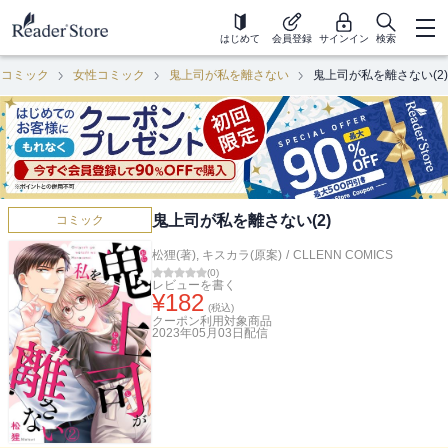
はじめて
会員登録
サインイン
検索
コミック
女性コミック
鬼上司が私を離さない
鬼上司が私を離さない(2)
鬼上司が私を離さない(2)
コミック
松狸(著)
,
キスカラ(原案)
/
CLLENN COMICS
(
0
)
レビューを書く
¥
182
(税込)
クーポン利用対象商品
2023年05月03日
配信