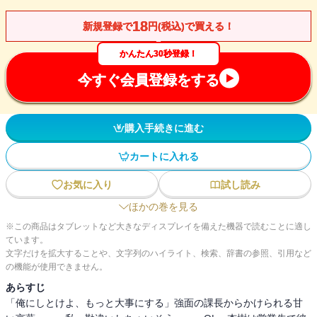
18
新規登録で
円(税込)で買える！
かんたん30秒登録！
今すぐ会員登録をする
購入手続きに進む
カートに入れる
お気に入り
試し読み
ほかの巻を見る
※この商品はタブレットなど大きなディスプレイを備えた機器で読むことに適し
ています。
文字だけを拡大することや、文字列のハイライト、検索、辞書の参照、引用など
の機能が使用できません。
あらすじ
「俺にしとけよ、もっと大事にする」強面の課長からかけられる甘