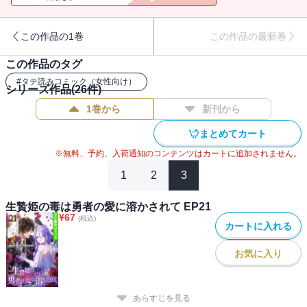
伸べるアルベール。
この作品の1巻
この作品の最新巻
しかしアンジは青ざめ、彼の手を振り払う。
この作品のタグ
「私に触れてはなりません。なぜなら私は――」
#
タテ読みコミック（女性向け）
シリーズ作品(
26
件)
国中の人々から死を望まれた哀れな生贄姫と、
1巻から
新刊から
世界でただ一人、姫に「生きてほしい」と望む青年の、切なく甘い
恋物語が動き出す。
まとめてカート
※無料、予約、入荷通知のコンテンツはカートに追加されません。
「あなたに傍にいてほしい。あなたに笑っていてほしい。たとえ、
1
2
3
私を忘れてしまっても。――たとえ触れられないとしても」
生贄姫の毒は勇者の愛に溶かされて EP21
¥
67
(税込)
カートに入れる
お気に入り
あらすじを見る