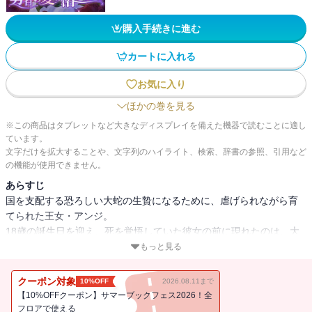
購入手続きに進む
カートに入れる
お気に入り
ほかの巻を見る
※この商品はタブレットなど大きなディスプレイを備えた機器で読むことに適し
ています。
文字だけを拡大することや、文字列のハイライト、検索、辞書の参照、引用など
の機能が使用できません。
あらすじ
国を支配する恐ろしい大蛇の生贄になるために、虐げられながら育
てられた王女・アンジ。
18歳の誕生日を迎え、死を覚悟していた彼女の前に現れたのは、大
蛇ではなく、見知らぬ青年――アルベールであった。
もっと見る
「約束通り、あなたを助けるために馳せ参じました」
クーポン対象
10%OFF
2026.08.11まで
【10%OFFクーポン】サマーブックフェス2026！全
人生の役割を失い戸惑うアンジに、優しい眼差しを向け、手を差し
フロアで使える