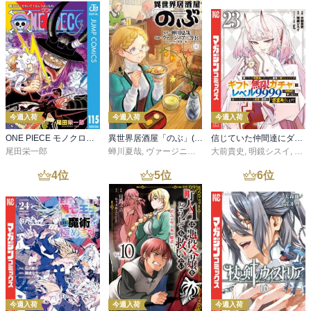
今週入荷
今週入荷
今週入荷
ONE PIECE モノクロ版 115
異世界居酒屋「のぶ」(22)
信じていた仲間達にダンジョン奥地で殺されかけたがギフト『無限ガチャ』でレベル９９９９の仲間達を手に入れて元パーティーメンバーと世界に復讐＆『ざまぁ！』します！（２３）
尾田栄一郎
蝉川夏哉
,
ヴァージニア二等兵
大前貴史
,
転
,
明鏡シスイ
,
ｔｅ
4
位
5
位
6
位
今週入荷
今週入荷
今週入荷