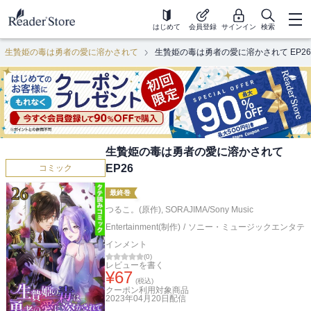
はじめて
会員登録
サインイン
検索
生贄姫の毒は勇者の愛に溶かされて
生贄姫の毒は勇者の愛に溶かされて EP26
生贄姫の毒は勇者の愛に溶かされて
EP26
コミック
最終巻
つるこ。(原作)
,
SORAJIMA/Sony Music
Entertainment(制作)
/
ソニー・ミュージックエンタテ
インメント
(
0
)
レビューを書く
¥
67
(税込)
クーポン利用対象商品
2023年04月20日
配信