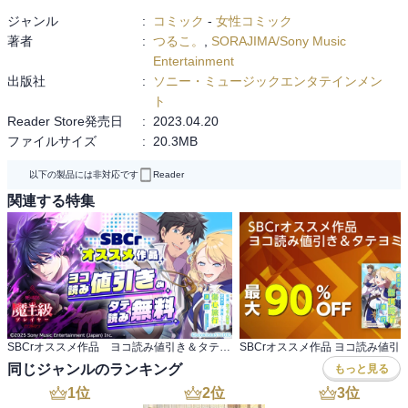
ジャンル
:
コミック
-
女性コミック
著者
:
つるこ。
,
SORAJIMA/Sony Music
Entertainment
出版社
:
ソニー・ミュージックエンタテインメン
ト
Reader Store発売日
:
2023.04.20
ファイルサイズ
:
20.3MB
以下の製品には非対応です
Reader
関連する特集
SBCrオススメ作品 ヨコ読み値引き＆タテ読み無料
同じジャンルのランキング
もっと見る
1
位
2
位
3
位