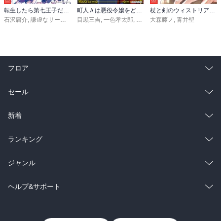
転生したら第七王子だったので、気ままに魔術を極めます（２４）
町人Ａは悪役令嬢をどうしても救いたい ～どぶと空と氷の姫君～１０【電子書店共通特典イラスト付】
杖と剣のウィストリア（１６）
石沢庸介
,
謙虚なサークル
,
メル。
目黒三吉
,
一色孝太郎
,
Parum
大森藤ノ
,
青井聖
フロア
総合
コミック
セール
ラノベ
小説
総合
コミック
新着
雑誌・グラビア
ビジネス・実用
ラノベ
小説
総合
コミック
ランキング
BL・TL
雑誌・グラビア
ビジネス・実用
ラノベ
小説
総合
コミック
ジャンル
BL・TL
雑誌・グラビア
ビジネス・実用
ラノベ
小説
コミック
男性コミック
ヘルプ&サポート
BL・TL
雑誌・グラビア
ビジネス・実用
女性コミック
コミック誌
初めての方へ
ヘルプ