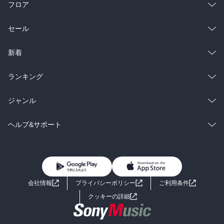
フロア
総合
コミック
セール
ラノベ
小説
総合
コミック
新着
雑誌・グラビア
ビジネス・実用
ラノベ
小説
総合
コミック
ランキング
BL・TL
雑誌・グラビア
ビジネス・実用
ラノベ
小説
総合
コミック
ジャンル
BL・TL
雑誌・グラビア
ビジネス・実用
ラノベ
小説
コミック
男性コミック
ヘルプ&サポート
BL・TL
雑誌・グラビア
ビジネス・実用
女性コミック
コミック誌
初めての方へ
ヘルプ
BL・TL
ライトノベル
男子向けラノベ
よくあるご質問
お問い合わせ
会社情報
プライバシーポリシー
ご利用条件
女子向けラノベ
小説
利用規約
クッキーの詳細
国内小説
海外小説