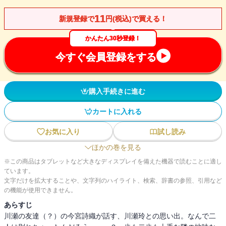
11
新規登録で
円(税込)で買える！
かんたん30秒登録！
今すぐ会員登録をする
購入手続きに進む
カートに入れる
お気に入り
試し読み
ほかの巻を見る
※この商品はタブレットなど大きなディスプレイを備えた機器で読むことに適し
ています。
文字だけを拡大することや、文字列のハイライト、検索、辞書の参照、引用など
の機能が使用できません。
あらすじ
川瀬の友達（？）の今宮詩織が話す、川瀬玲との思い出。なんで二