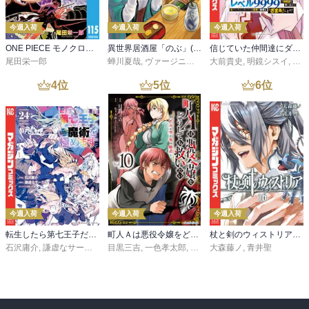
今週入荷
今週入荷
今週入荷
ONE PIECE モノクロ版 115
異世界居酒屋「のぶ」(22)
信じていた仲間達にダンジョン奥地で殺されかけたがギフト『無限ガチャ』でレベル９９９９の仲間達を手に入れて元パーティーメンバーと世界に復讐＆『ざまぁ！』します！（２３）
尾田栄一郎
蝉川夏哉
,
ヴァージニア二等兵
大前貴史
,
転
,
明鏡シスイ
,
ｔｅ
4
位
5
位
6
位
今週入荷
今週入荷
今週入荷
転生したら第七王子だったので、気ままに魔術を極めます（２４）
町人Ａは悪役令嬢をどうしても救いたい ～どぶと空と氷の姫君～１０【電子書店共通特典イラスト付】
杖と剣のウィストリア（１６）
石沢庸介
,
謙虚なサークル
,
メル。
目黒三吉
,
一色孝太郎
,
Parum
大森藤ノ
,
青井聖