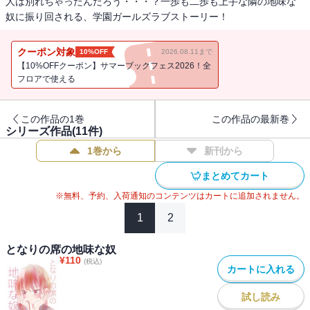
人は別れちゃったんだろう・・・？一歩も二歩も上手な隣の地味な
奴に振り回される、学園ガールズラブストーリー！
クーポン対象
10%OFF
2026.08.11まで
【10%OFFクーポン】サマーブックフェス2026！全
フロアで使える
この作品の1巻
この作品の最新巻
シリーズ作品(
11
件)
1巻から
新刊から
まとめてカート
※無料、予約、入荷通知のコンテンツはカートに追加されません。
1
2
となりの席の地味な奴
¥
110
(税込)
カートに入れる
試し読み