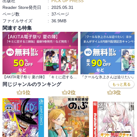
出版社
:
PICK UP PRESS
Reader Store発売日
:
2025.05.31
ページ数
:
37ページ
ファイルサイズ
:
36.9MB
関連する特集
【AKITA電子祭り 夏の陣】 「キミに恋する三姉妹」最新9巻発売！など発売！
同じジャンルのランキング
もっと見る
1
位
2
位
3
位