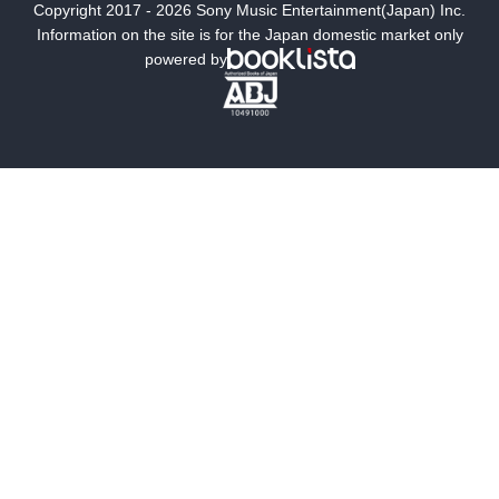
Copyright 2017 - 2026 Sony Music Entertainment(Japan) Inc.
ミステリー
SF
Information on the site is for the Japan domestic market only
powered by
歴史・時代小説
文学
雑誌
グラビア写真集
ボーイズラブ
ティーンズラブ
人文・思想・歴史
社会・政治・法律
ビジネス・経済
サイエンス・テクノロジー
コンピュータ・情報
くらし・家庭
料理・酒
ファッション・美容・ダイエット
ホビー&カルチャー
スポーツ・アウトドア
地図・ガイド
エンターテイメント