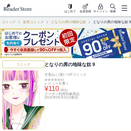
はじめて
会員登録
サインイン
検索
コミック
女性コミック
となりの席の地味な奴
となりの席の地味な奴 9
となりの席の地味な奴 9
コミック
犬兎ねこ(著)
/
UPコミック
(
0
)
レビューを書く
¥
110
(税込)
クーポン利用対象商品
2025年05月31日
配信