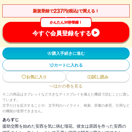
237
新規登録で
円(税込)で買える！
かんたん30秒登録！
今すぐ会員登録をする
購入手続きに進む
カートに入れる
お気に入り
試し読み
ほかの巻を見る
※この商品はタブレットなど大きなディスプレイを備えた機器で読むことに適し
ています。
文字だけを拡大することや、文字列のハイライト、検索、辞書の参照、引用など
の機能が使用できません。
あらすじ
援助交際を始めた安西を気に病む瑠花。彼女は原因を作った安西の