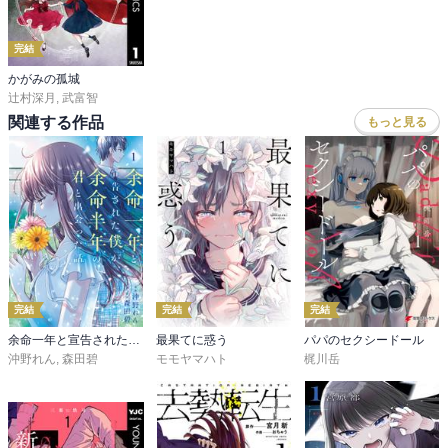
完結
かがみの孤城
辻村深月
,
武富智
関連する作品
もっと見る
完結
完結
完結
余命一年と宣告された僕が、余命半年の君と出会った話
最果てに惑う
パパのセクシードール
沖野れん
,
森田碧
モモヤマハト
梶川岳