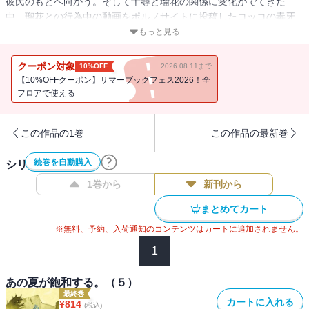
彼氏のもとへ向かう。そして千尋と瑠花の関係に変化がでてきた
中、瑠花との行為中の動画をポルノサイトに投稿したコッコの毒牙
が彼女へ迫り・・・・・・。カリスマアーティスト・カンザキイオ
もっと見る
リの大ヒット楽曲『あの夏が飽和する。』のその後の物語を描いた
青春サスペンス第二巻！
クーポン対象
10%OFF
2026.08.11まで
【10%OFFクーポン】サマーブックフェス2026！全
フロアで使える
この作品の1巻
この作品の最新巻
続巻を自動購入
シリーズ作品(
5
件)
1巻から
新刊から
まとめてカート
※無料、予約、入荷通知のコンテンツはカートに追加されません。
1
あの夏が飽和する。（５）
最終巻
カートに入れる
¥
814
(税込)