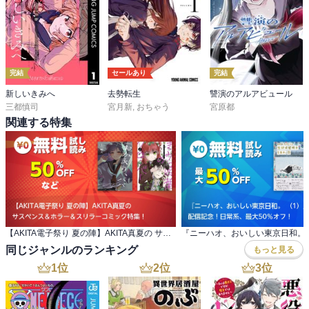
完結
セールあり
完結
新しいきみへ
去勢転生
讐演のアルアビュール
三都慎司
宮月新
,
おちゃう
宮原都
関連する特集
【AKITA電子祭り 夏の陣】AKITA真夏の サスペンス＆ホラー＆スリラーコミック特集！
同じジャンルのランキング
もっと見る
1
位
2
位
3
位