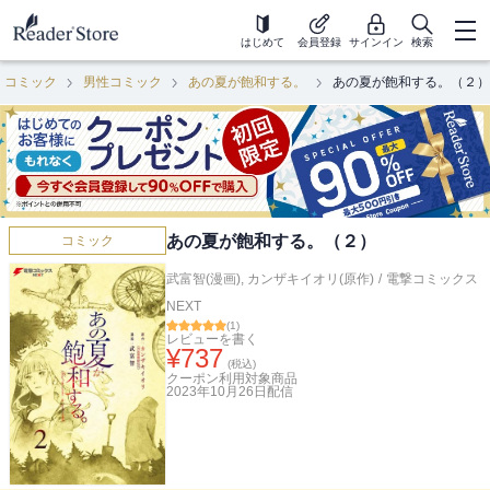
はじめて
会員登録
サインイン
検索
コミック
男性コミック
あの夏が飽和する。
あの夏が飽和する。（２）
あの夏が飽和する。（２）
コミック
武富智(漫画)
,
カンザキイオリ(原作)
/
電撃コミックス
NEXT
(
1
)
レビューを書く
¥
737
(税込)
クーポン利用対象商品
2023年10月26日
配信