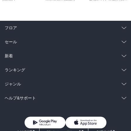
フロア
総合
コミック
セール
ラノベ
小説
総合
コミック
新着
雑誌・グラビア
ビジネス・実用
ラノベ
小説
総合
コミック
ランキング
BL・TL
雑誌・グラビア
ビジネス・実用
ラノベ
小説
総合
コミック
ジャンル
BL・TL
雑誌・グラビア
ビジネス・実用
ラノベ
小説
コミック
男性コミック
ヘルプ&サポート
BL・TL
雑誌・グラビア
ビジネス・実用
女性コミック
コミック誌
初めての方へ
ヘルプ
BL・TL
ライトノベル
男子向けラノベ
よくあるご質問
お問い合わせ