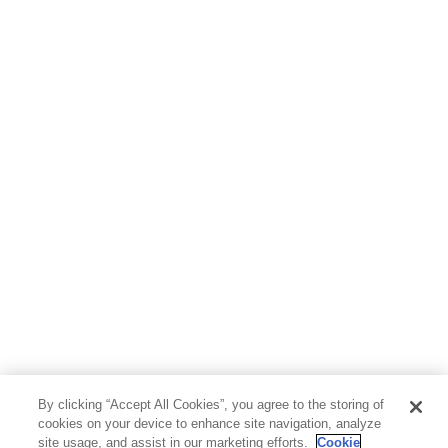
ホビー&カルチャー
スポーツ・アウトドア
地図・ガイド
エンターテイメント
芸術・アート
映画・音楽・演劇
写真集
教養
医学・福祉
教育・語学・参考書
児童書
By clicking “Accept All Cookies”, you agree to the storing of
cookies on your device to enhance site navigation, analyze
site usage, and assist in our marketing efforts.
Cookie