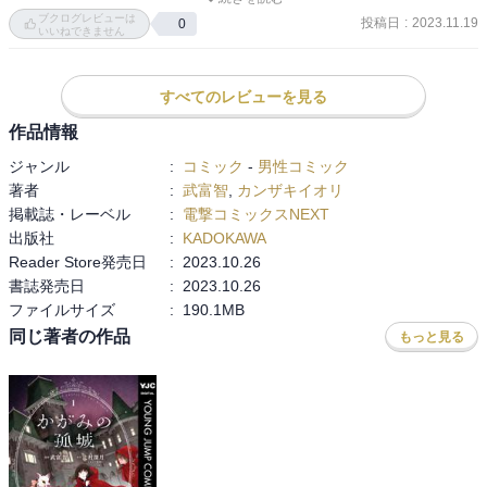
ブクログレビューは
なかなか救いのない結果にしかならなさそうだけど、これどうなる
投稿日
:
2023.11.19
0
いいねできません
んだろ？

人間関係も狭すぎる(笑)

すべてのレビューを見る
水原家と石田家の接点が多すぎる。

作品情報
ジャンル
:
コミック
-
男性コミック
千尋と瑠花は今のとこ事件には未関係だけど、このまま無関係でも
著者
:
武富智
,
カンザキイオリ
いられないだろうし、続きが気になる。

掲載誌・レーベル
:
電撃コミックスNEXT
流花が死んだ原因も気になるけど、その辺もちゃんと書かれるのか
出版社
:
KADOKAWA
しら？

Reader Store発売日
:
2023.10.26
書誌発売日
:
2023.10.26
ファイルサイズ
:
190.1MB
同じ著者の作品
もっと見る