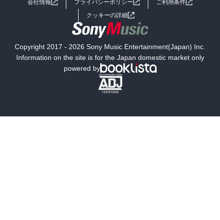
会社情報
プライバシーポリシー
ご利用条件
女子向けラノベ
小説
利用規約
クッキーの詳細
国内小説
海外小説
Copyright 2017 - 2026 Sony Music Entertainment(Japan) Inc.
ミステリー
SF
Information on the site is for the Japan domestic market only
powered by
歴史・時代小説
文学
雑誌
グラビア写真集
ボーイズラブ
ティーンズラブ
人文・思想・歴史
社会・政治・法律
ビジネス・経済
サイエンス・テクノロジー
コンピュータ・情報
くらし・家庭
料理・酒
ファッション・美容・ダイエット