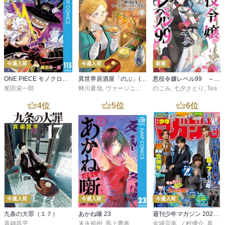
今週入荷
今週入荷
新着
ONE PIECE モノクロ版 115
異世界居酒屋「のぶ」(22)
悪役令嬢レベル99 ～私は裏ボスですが魔王ではありません～ その６
尾田栄一郎
蝉川夏哉
,
ヴァージニア二等兵
のこみ
,
転
,
七夕さとり
,
Tea
4
位
5
位
6
位
今週入荷
今週入荷
今週入荷
九条の大罪（１７）
あかね噺 23
週刊少年マガジン 2026年36・37号[2026年8月5日発売]
真鍋昌平
末永裕樹
,
馬上鷹将
金城宗幸
,
ノ村優介
,
真島ヒロ