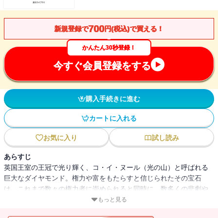
700
新規登録で
円(税込)で買える！
かんたん30秒登録！
今すぐ会員登録をする
購入手続きに進む
カートに入れる
お気に入り
試し読み
あらすじ
英国王室の王冠で光り輝く、コ・イ・ヌール（光の山）と呼ばれる
巨大なダイヤモンド。権力や富をもたらすと信じられたその宝石
は、これまで数々の権力者に崇められると同時に、数多くの悲劇や
凄惨な出来事を巻き起こしてきた──。豊富な資料を駆使して世界一
もっと見る
有名なダイヤモンドの数奇な物語を描く、傑作ノンフィクション！