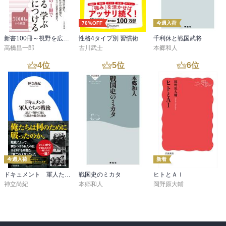
70%OFF
今週入荷
新書100冊～視野を広げる読書～
性格4タイプ別 習慣術
千利休と戦国武将
高橋昌一郎
古川武士
本郷和人
4
位
5
位
6
位
今週入荷
新着
ドキュメント 軍人たちの戦後 ～証言・資料で辿る生還者の数奇な運命～（小学館新書）
戦国史のミカタ
ヒトとＡＩ
神立尚紀
本郷和人
岡野原大輔