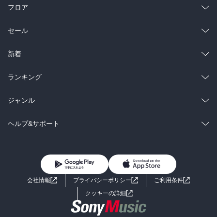
フロア
総合
コミック
セール
ラノベ
小説
総合
コミック
新着
雑誌・グラビア
ビジネス・実用
ラノベ
小説
総合
コミック
ランキング
BL・TL
雑誌・グラビア
ビジネス・実用
ラノベ
小説
総合
コミック
ジャンル
BL・TL
雑誌・グラビア
ビジネス・実用
ラノベ
小説
コミック
男性コミック
ヘルプ&サポート
BL・TL
雑誌・グラビア
ビジネス・実用
女性コミック
コミック誌
初めての方へ
ヘルプ
BL・TL
ライトノベル
男子向けラノベ
よくあるご質問
お問い合わせ
会社情報
プライバシーポリシー
ご利用条件
女子向けラノベ
小説
利用規約
クッキーの詳細
国内小説
海外小説