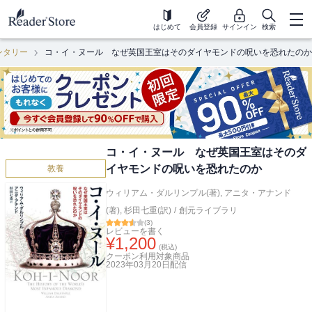
はじめて
会員登録
サインイン
検索
ンタリー
コ・イ・ヌール なぜ英国王室はそのダイヤモンドの呪いを恐れたのか
コ・イ・ヌール なぜ英国王室はそのダ
イヤモンドの呪いを恐れたのか
教養
ウィリアム・ダルリンプル(著)
,
アニタ・アナンド
(著)
,
杉田七重(訳)
/
創元ライブラリ
(
3
)
レビューを書く
¥
1,200
(税込)
クーポン利用対象商品
2023年03月20日
配信