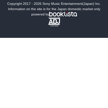
Copyright 2017 - 2026 Sony Music Entertainment(Japan) Inc.
ミステリー
SF
Information on the site is for the Japan domestic market only
powered by
歴史・時代小説
文学
雑誌
グラビア写真集
ボーイズラブ
ティーンズラブ
人文・思想・歴史
社会・政治・法律
ビジネス・経済
サイエンス・テクノロジー
コンピュータ・情報
くらし・家庭
料理・酒
ファッション・美容・ダイエット
ホビー&カルチャー
スポーツ・アウトドア