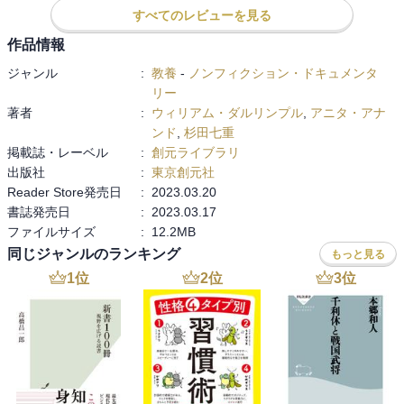
すべてのレビューを見る
　ペシャーワル、カシミールと順調に領土を拡大したランジート・
シングは、シク国家を樹立。彼は殊の外コ・イ・ヌールを珍重し
作品情報
た。その彼も1839年に死去。後継者争いで、彼の死後わずか4年で3
ジャンル
:
教養
-
ノンフィクション・ドキュメンタ
人の王、２人の皇太子と皇太后が死亡。残されたのは５歳のドゥリ
リー
ープ・シング。そこに起こったのが、２度にわたる東インド会社と
著者
:
ウィリアム・ダルリンプル
,
アニタ・アナ
のシク戦争。この敗北によりパンジャブはイギリスの領土となり、
ンド
,
杉田七重
またコ・イ・ヌールもイギリス、ヴィクトリア女王に献上されるこ
掲載誌・レーベル
:
創元ライブラリ
ととなった。

出版社
:
東京創元社
Reader Store発売日
:
2023.03.20
　こうして、コ・イ・ヌールは今もイギリス、ロンドン塔に飾られ
書誌発売日
:
2023.03.17
ている。

ファイルサイズ
:
12.2MB
同じジャンルのランキング
　イギリスは相手にしていないが、今もインドやパキスタンからは
もっと見る
コ・イ・ヌールの返還要求が折に触れ出されているとのこと。

1
位
2
位
3
位
　世界的に歴史的文化財の返還要求が出されているが、一つの宝石
にこんな数奇な来歴、出来事があったのかと粛然とする思いで一杯