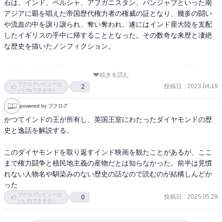
石は、インド、ペルシャ、アフガニスタン、パンジャブといった南
アジアに覇を唱えた帝国歴代権力者の権威の証となり、幾多の闘い
や流血の中を譲り譲られ、奪い奪われ、遂にはインド亜大陸を支配
したイギリスの手中に帰することとなった。その数奇な来歴と凄絶
な歴史を描いたノンフィクション。

　著者の資料の博捜によっても、これがコ・イ・ヌールと明確にそ
続きを読む
の登場を明らかにすることはできず、ある時点でムガール帝国の所
ブクログレビューは
投稿日
:
2023.04.19
2
有となったとしか言えないらしい。

いいねできません
　はっきりしているのは、それがインドを離れたとき。1738年のペ
powered by ブクログ
ルシャ、ナーディル・シャーによるインド侵攻により、ムガール帝
かつてインドの王が所有し、英国王室にわたったダイヤモンドの歴
国の莫大な財宝が戦利品として持ち去られたが、その中にコ・イ・
史と逸話を解説する。

ヌールもあった。

　1747年ナーディル・シャーは部下により殺害される。そのどさく
このダイヤモンドを取り返すインド映画を観たことがあるが、ここ
さの中、護衛隊の大隊長だったアフガン人のアフマド・カーン・ア
まで権力闘争と植民地主義の産物だとは知らなかった。前半は見慣
ブダーリは、皇帝の正室からコ・イ・ヌールを進呈され、その足で
れない人物名や馴染みのない歴史の話なので読むのが結構しんどか
アフガニスタンに。一気に勢力を広げ、ドゥッラー二帝国を築く。

った
　しかし、帝国は孫の代に崩壊。帝国東部の地を実質的に支配して
ブクログレビューは
投稿日
:
2025.05.29
0
いたシク人、ランジート・シングの手にコ・イ・ヌールは渡る。
いいねできません
1813年のこと。
