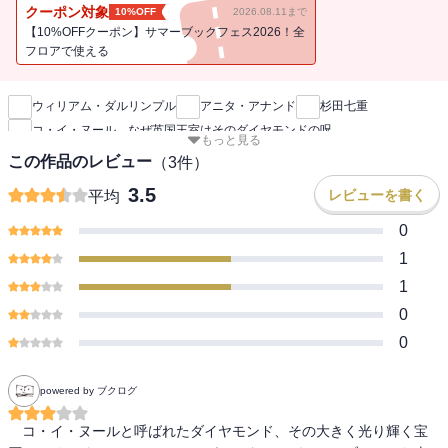
／【目次】はじめに／第一部 玉座の宝石／第一章 インド前史の
クーポン対象
10%OFF
2026.08.11まで
コ・イ・ヌール／第二章 ムガル帝国のコ・イ・ヌール／第三章
【10%OFFクーポン】サマーブックフェス2026！全
ナーディル・シャー イランのコ・イ・ヌール／第四章 ドゥッラ
フロアで使える
新刊通知
ーニ帝国 アフガニスタンのコ・イ・ヌール／第五章 ランジー
ト・シング ラホールのコ・イ・ヌール／第二部 王冠の宝石／第
ウィリアム・ダルリンプル
アニタ・アナンド
杉田七重
六章 灰の町／第七章 少年王／第八章 イギリスへの道のり／第
コ・イ・ヌール なぜ英国王室はそのダイヤモンドの呪
九章 万国博覧会／第十章 最初のカット／第十一章 ヴィクトリ
もっと見る
ア女王の「忠実なる臣民」／第十二章 宝石と王冠／第十三章
この作品のレビュー
（
3
件）
「我々はコ・イ・ヌールを取りもどさねばならない」／謝辞／訳者
3.5
レビューを書く
平均
あとがき／文庫化に寄せて
0
1
1
0
0
powered by ブクログ
　コ・イ・ヌールと呼ばれたダイヤモンド、その大きく光り輝く宝