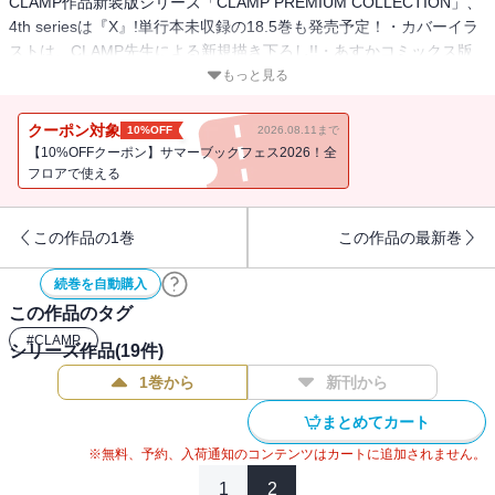
CLAMP作品新装版シリーズ「CLAMP PREMIUM COLLECTION」、
4th seriesは『X』!単行本未収録の18.5巻も発売予定！・カバーイラ
ストは、CLAMP先生による新規描き下ろし!!・あすかコミックス版
ではモノクロだったイラストをカラー収録！地の龍の夢見・牙暁(か
もっと見る
きょう)の夢に突如として現れた皇北斗(すめらぎ ほくと)。昴流の姉
である彼女の口から語られる言葉とは？ 一方、犬鬼を失い傷ついた
クーポン対象
10%OFF
2026.08.11まで
天の龍・譲刃は、想い人である草薙の介抱を受け、再び戦う決意を
【10%OFFクーポン】サマーブックフェス2026！全
取り戻す。だが草薙は地の龍の一人。避けられぬ戦いの予兆がこだ
フロアで使える
まするのであった。
この作品の1巻
この作品の最新巻
続巻を自動購入
この作品のタグ
#
CLAMP
シリーズ作品(
19
件)
1巻から
新刊から
まとめてカート
※無料、予約、入荷通知のコンテンツはカートに追加されません。
1
2