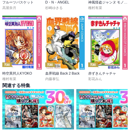
フルーツバスケット
D・N・ANGEL
神風怪盗ジャンヌ モノクロ版
高屋奈月
杉崎ゆきる
種村有菜
完結
完結
完結
時空異邦人KYOKO
血界戦線 Back 2 Back
赤ずきんチャチャ
種村有菜
内藤泰弘
彩花みん
関連する特集