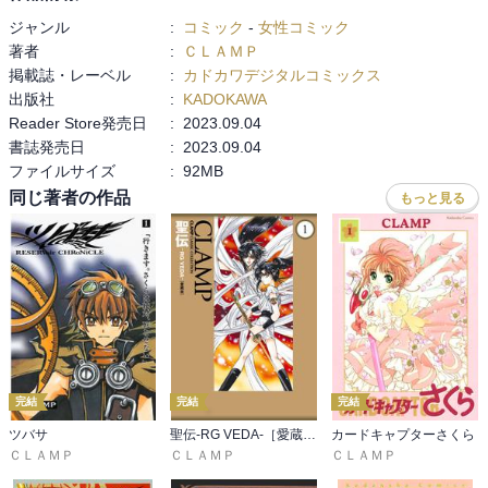
ジャンル
:
コミック
-
女性コミック
著者
:
ＣＬＡＭＰ
掲載誌・レーベル
:
カドカワデジタルコミックス
出版社
:
KADOKAWA
Reader Store発売日
:
2023.09.04
書誌発売日
:
2023.09.04
ファイルサイズ
:
92MB
同じ著者の作品
もっと見る
完結
完結
完結
ツバサ
聖伝-RG VEDA-［愛蔵版］
カードキャプターさくら
ＣＬＡＭＰ
ＣＬＡＭＰ
ＣＬＡＭＰ