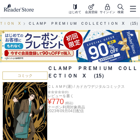
はじめて
会員登録
サインイン
検索
ＴＩＯＮ X
ＣＬＡＭＰ ＰＲＥＭＩＵＭ ＣＯＬＬＥＣＴＩＯＮ X （15）
ＣＬＡＭＰ ＰＲＥＭＩＵＭ ＣＯＬＬ
ＥＣＴＩＯＮ X （15）
コミック
ＣＬＡＭＰ(著)
/
カドカワデジタルコミックス
(
0
)
レビューを書く
¥
770
(税込)
クーポン利用対象商品
2023年09月04日
配信