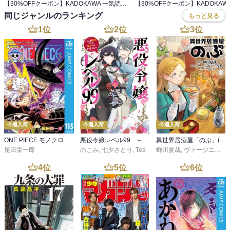
【30%OFFクーポン】KADOKAWA 一気読みにおすすめコミック 1,000円以上の購入でお得！
同じジャンルのランキング
もっと見る
1
位
2
位
3
位
今週入荷
今週入荷
今週入荷
ONE PIECE モノクロ版 115
悪役令嬢レベル99 ～私は裏ボスですが魔王ではありません～ その６
異世界居酒屋「のぶ」(22)
尾田栄一郎
のこみ
,
七夕さとり
,
Tea
蝉川夏哉
,
ヴァージニア二等兵
4
位
5
位
6
位