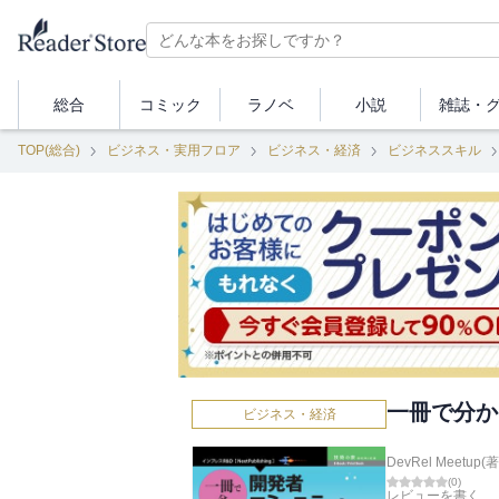
総合
コミック
ラノベ
小説
雑誌・
TOP(総合)
ビジネス・実用フロア
ビジネス・経済
ビジネススキル
一冊で分か
ビジネス・経済
DevRel Meetup(著
(
0
)
レビューを書く