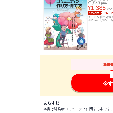
¥
1,980
(税込)
¥
1,386
(税込
2026.8.
30%OFF
クーポン利用対象
2023年01月27日
新規
今す
あらすじ
本書は開発者コミュニティに関する本です