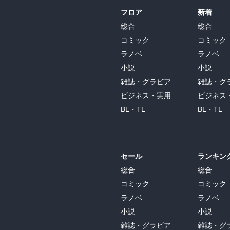
フロア
新着
総合
総合
コミック
コミック
ラノベ
ラノベ
小説
小説
雑誌・グラビア
雑誌・グ
ビジネス・実用
ビジネス
BL・TL
BL・TL
セール
ランキン
総合
総合
コミック
コミック
ラノベ
ラノベ
小説
小説
雑誌・グラビア
雑誌・グ