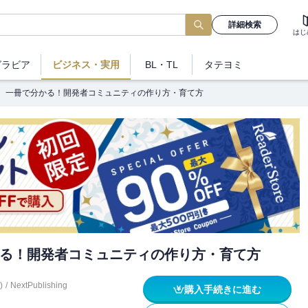
詳細検索
はじ
グラビア
ビジネス
・実用
BL・TL
タテヨミ
一冊で分かる！開発者コミュニティの作り方・育て方
る！開発者コミュニティの作り方・育て方
)
/
NextPublishing
購入手続きに進む