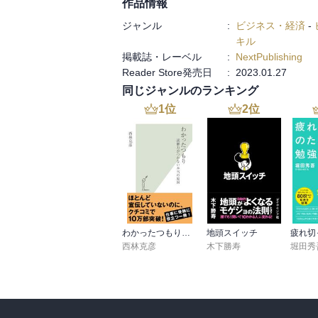
作品情報
第5章 コミュニティを取り巻く課題
ジャンル
:
ビジネス・経済
-
第6章 便利ツール・サービス
キル
掲載誌・レーベル
:
NextPublishing
Reader Store発売日
:
2023.01.27
同じジャンルのランキング
1
位
2
位
わかったつもり～読解力がつかない本当の原因～
地頭スイッチ
西林克彦
木下勝寿
堀田秀