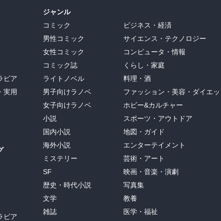
ジャンル
コミック
ビジネス・経済
男性コミック
サイエンス・テクノロジー
女性コミック
コンピュータ・情報
コミック誌
くらし・家庭
ラビア
ライトノベル
料理・酒
・実用
男子向けラノベ
ファッション・美容・ダイエッ
女子向けラノベ
ホビー&カルチャー
小説
スポーツ・アウトドア
国内小説
地図・ガイド
海外小説
エンターテイメント
グ
ミステリー
芸術・アート
SF
映画・音楽・演劇
歴史・時代小説
写真集
文学
教養
雑誌
医学・福祉
ラビア