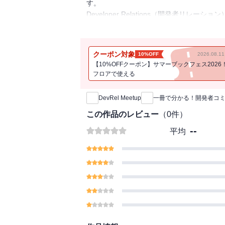
す。
Developer Relations（開発者
（Developer/開発者）との信頼関係
DevRelの活動において、欠かせない非
ーは開発者であることが多く、Developer
クーポン対象
10%OFF
2026.08.
成功させるための大きな要素の1つになりま
【10%OFFクーポン】サマーブックフェス2026
みなさんがまだ開発者コミュニティのこと
フロアで使える
新刊通知
上げろと言われても困ってしまう、また、
のか戸惑ってしまうといった悩みはないで
DevRel Meetup
一冊で分かる！開発者コ
本書はこれから開発者コミュニティを作り
ィに関する多くの経験を持っているメンバ
この作品のレビュー
（
0
件）
コミュニティの形成は今日明日ですぐ結果
--
平均
ていくことが大切です。著者陣の多くはコ
リアを歩んでいます。
本書は「すぐに作れる開発者コミュニティ
められる方法を通して、あなたのこれから
【目次】
第1章 開発者コミュニティを知ろう
第2章 コミュニティを作ろう
第3章 続けよう
第4章 拡大しよう