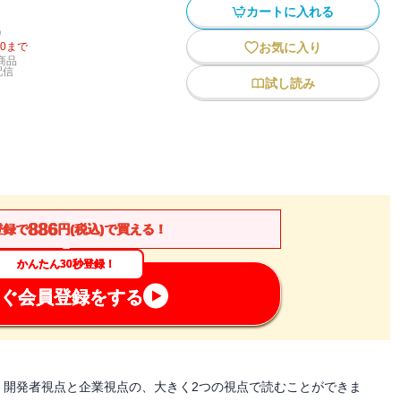
カートに入れる
)
20
まで
お気に入り
商品
配信
試し読み
886
登録で
円(税込)で買える！
かんたん30秒登録！
ぐ会員登録をする
。開発者視点と企業視点の、大きく2つの視点で読むことができま