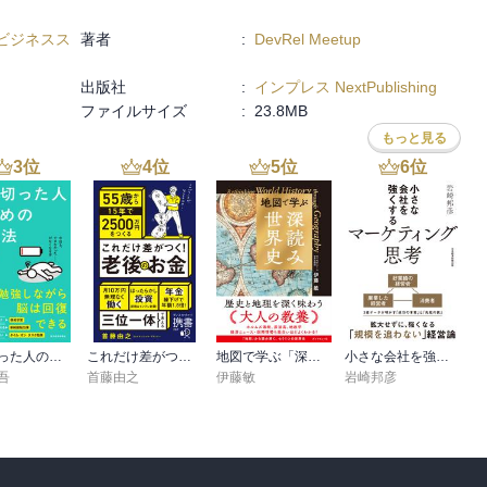
ビジネスス
著者
:
DevRel Meetup
出版社
:
インプレス NextPublishing
ファイルサイズ
:
23.8MB
もっと見る
3
位
4
位
5
位
6
位
疲れ切った人のための勉強法
これだけ差がつく！老後のお金 55歳から15年で2500万円をつくる
地図で学ぶ「深読み」世界史
小さな会社を強くするマーケティング思考
吾
首藤由之
伊藤敏
岩崎邦彦