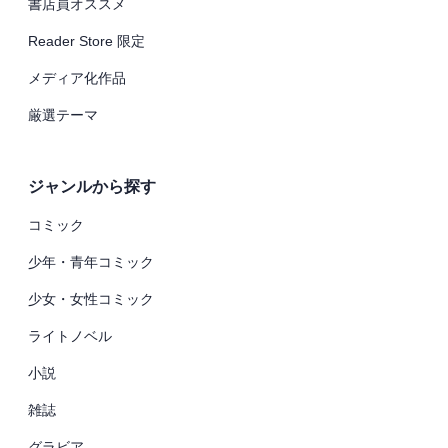
書店員オススメ
Reader Store 限定
メディア化作品
厳選テーマ
ジャンルから探す
コミック
少年・青年コミック
少女・女性コミック
ライトノベル
小説
雑誌
グラビア