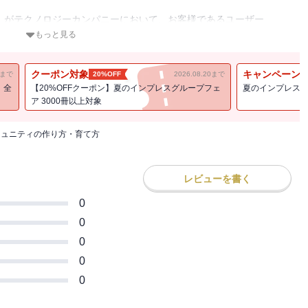
リレーション）がテクノロジーカンパニーにおいて、お客様であるユーザー
を築く非常に有益なアプローチであることは認知されてきました。そんな
もっと見る
常に大事な存在がユーザーコミュニティになります。この場合のユーザ
 Relationsとしては開発者コミュニティを形成することはビジネスを
クーポン対象
キャンペーン
11まで
20%OFF
2026.08.20まで
す。
！全
【20%OFFクーポン】夏のインプレスグループフェ
夏のインプレスグ
をあまり分かっていない状態で、いきなり開発者コミュニティを立ち
ア 3000冊以上対象
突然開発者コミュニティに放り込まれても、これもまた何をしてよい
しょうか。
ミュニティの作り方・育て方
上げていきたいという方向けの本です。著者陣はそれぞれコミュニテ
ーです。きっとみなさんにとって得るものがあることでしょう。
が出るものではありません。必要なステップを大事にしっかりと進め
レビューを書く
ミュニティマネジメントの経験が豊富で、皆さんこれから目指すキャ
0
」のような簡単なマニュアルではありません。しかし、すぐにでも始
0
をサポートできることでしょう。
0
0
0