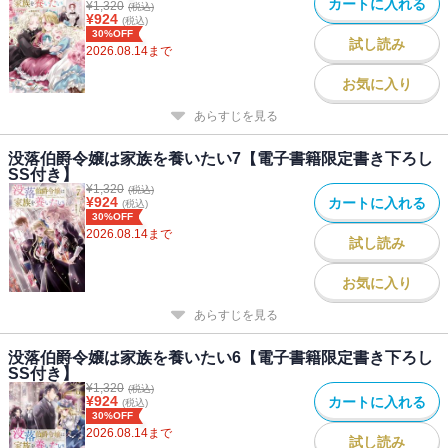
カートに入れる
¥
1,320
(税込)
¥
924
(税込)
30%OFF
試し読み
2026.08.14
まで
著者について
お気に入り
●著者：ミコタにう
2巻が出ました！ これもひとえに読者のみなさまのおかげです。本
あらすじを見る
当にありがとうございます。この2巻でも、主人公ゲルトルードは
「なんでこうなった！」の連続です。本人はとっても大変そうです
没落伯爵令嬢は家族を養いたい7【電子書籍限定書き下ろし
が、ぜひお楽しみくださいませ。
SS付き】
¥
1,320
(税込)
¥
924
カートに入れる
(税込)
●イラスト：椎名咲月
30%OFF
2026.08.14
まで
がんばるルーディを全力で応援！！
試し読み
楽しくお仕事させていただきありがとうございます。
お気に入り
あらすじを見る
没落伯爵令嬢は家族を養いたい6【電子書籍限定書き下ろし
SS付き】
¥
1,320
(税込)
¥
924
カートに入れる
(税込)
30%OFF
2026.08.14
まで
試し読み