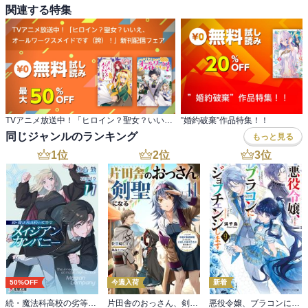
関連する特集
TVアニメ放送中！「ヒロイン？聖女？いいえ、 オールワークスメイドです（誇）！」新刊配信フェア
”婚約破棄”作品特集！！
同じジャンルのランキング
もっと見る
1
位
2
位
3
位
50%OFF
今週入荷
新着
続・魔法科高校の劣等生 メイジアン・カンパニー(11)
片田舎のおっさん、剣聖になる 11 ～ただの田舎の剣術師範だったのに、大成した弟子たちが俺を放ってくれない件～
悪役令嬢、ブラコンにジョブチェンジします９【電子特典付き】