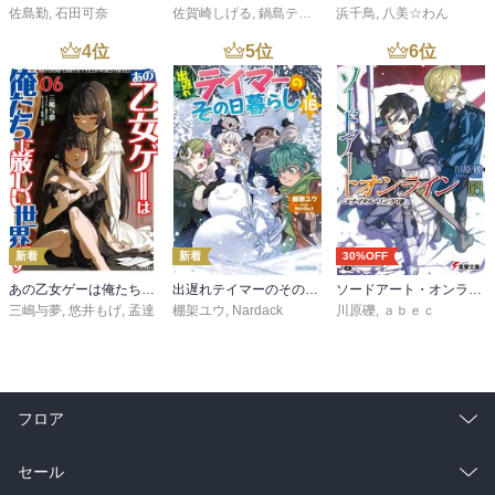
佐島勤
,
石田可奈
佐賀崎しげる
,
鍋島テツヒロ
浜千鳥
,
八美☆わん
4
位
5
位
6
位
新着
新着
30%OFF
あの乙女ゲーは俺たちに厳しい世界です 6
出遅れテイマーのその日暮らし 16
ソードアート・オンライン29 ユナイタル・リングVIII
三嶋与夢
,
悠井もげ
,
孟達
棚架ユウ
,
Nardack
川原礫
,
ａｂｅｃ
フロア
総合
コミック
セール