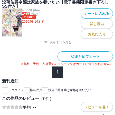
没落伯爵令嬢は家族を養いたい【電子書籍限定書き下ろし
SS付き】
¥
1,320
(税込)
¥
251
カートに入れる
(税込)
81%OFF
2026.08.14
まで
試し読み
お気に入り
あらすじを見る
まとめてカート
※無料、予約、入荷通知のコンテンツはカートに追加されません。
1
新刊通知
ミコタにう
椎名咲月
没落伯爵令嬢は家族を養いたい
この作品のレビュー
（
0
件）
--
レビューを書く
平均