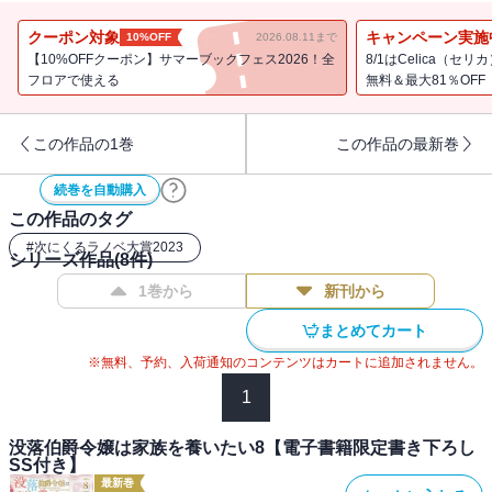
書き下ろし番外編２本収録！
コミカライズ2023年夏連載開始！
クーポン対象
キャンペーン実施
10%OFF
2026.08.11まで
【10%OFFクーポン】サマーブックフェス2026！全
8/1はCelica（
書き下ろし番外編
フロアで使える
無料＆最大81％OFF
「黒幕の思惑」
「弁護士の決意」
この作品の1巻
この作品の最新巻
続巻を自動購入
【あらすじ】
この作品のタグ
サンドイッチで朝食をとりながら、ゲルトルードは昨日の出来事を
#
次にくるラノベ大賞2023
シリーズ作品(
8
件)
振り返る。とりあえず家宝は取り戻せるようだし、カン違い暴力貴
1巻から
新刊から
族も追い払えた。問題はまだまだ山積みだけど、ひとまず家族みん
なで楽しくレシピの開発に取り組んでいたら――なぜか公爵さまが
まとめてカート
厨房に乱入してきた！ フルーツサンドや蜜蝋布のアイディアに興
※無料、予約、入荷通知のコンテンツはカートに追加されません。
味津々で前のめりな公爵さまは、とんとん拍子で後見人の話を進
め、おまけにいきなり「きみは良い領主になるだろう」と言い出し
1
て・・・・・・？ 美味しいおやつがあれば公爵さまだって怖くな
い、はず！ なのに当事者【ゲルトルード】を置いてきぼりに、思
没落伯爵令嬢は家族を養いたい8【電子書籍限定書き下ろし
SS付き】
わぬ方向へと事態は転がっていく！ 転生タフ令嬢の逆転ダイアリ
最新巻
ー！