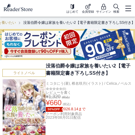
はじめて
会員登録
サインイン
検索
を養いたい
没落伯爵令嬢は家族を養いたい2【電子書籍限定書き下ろしSS付き】
没落伯爵令嬢は家族を養いたい2【電子
書籍限定書き下ろしSS付き】
ライトノベル
ミコタにう(著)
,
椎名咲月(イラスト)
/
Celicaノベルス
(
0
)
レビューを書く
¥
1,320
(税込)
¥
660
(税込)
2026.8.14
まで
50%OFF
クーポン利用対象商品
2023年08月01日
配信