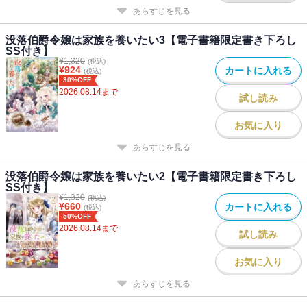
あらすじを見る
没落伯爵令嬢は家族を養いたい3【電子書籍限定書き下ろし
SS付き】
¥
1,320
(税込)
¥
924
カートに入れる
(税込)
30%OFF
2026.08.14
まで
試し読み
お気に入り
あらすじを見る
没落伯爵令嬢は家族を養いたい2【電子書籍限定書き下ろし
SS付き】
¥
1,320
(税込)
¥
660
カートに入れる
(税込)
50%OFF
2026.08.14
まで
試し読み
お気に入り
あらすじを見る