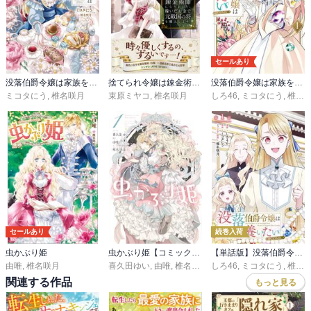
セールあり
没落伯爵令嬢は家族を養いたい 短編集
捨てられ令嬢は錬金術師になりました。稼いだお金で元敵国の将を購入します。
没落伯爵令嬢は家族を養いたい@COMIC
ミコタにう
,
椎名咲月
束原ミヤコ
,
椎名咲月
しろ46
,
ミコタにう
,
椎名咲月
セールあり
続巻入荷
虫かぶり姫
虫かぶり姫【コミック版】
【単話版】没落伯爵令嬢は家族を養いたい@COMIC
由唯
,
椎名咲月
喜久田ゆい
,
由唯
,
椎名咲月
しろ46
,
ミコタにう
,
椎名咲月
関連する作品
もっと見る