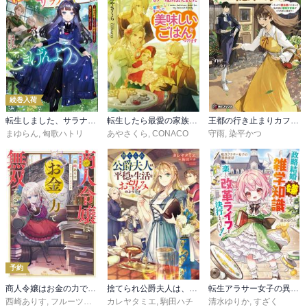
続巻入荷
転生しました、サラナ・キンジェです。ごきげんよう。
転生したら最愛の家族にもう一度出会えました
王都の行き止まりカフェ『隠れ家』 ～うっかり魔法使いになった私の店に筆頭文官様がくつろぎに来ます～
まゆらん
,
匈歌ハトリ
あやさくら
,
CONACO
守雨
,
染平かつ
予約
商人令嬢はお金の力で無双する
捨てられ公爵夫人は、平穏な生活をお望みのようです
転生アラサー女子の異世改活
西崎ありす
,
フルーツパンチ
カレヤタミエ
,
駒田ハチ
清水ゆりか
,
すざく