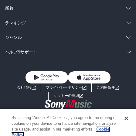
ラノベ
小説
総合
コミック
新着
雑誌・グラビア
ビジネス・実用
ラノベ
小説
総合
コミック
ランキング
BL・TL
雑誌・グラビア
ビジネス・実用
ラノベ
小説
総合
コミック
ジャンル
BL・TL
雑誌・グラビア
ビジネス・実用
ラノベ
小説
コミック
男性コミック
ヘルプ&サポート
BL・TL
雑誌・グラビア
ビジネス・実用
女性コミック
コミック誌
初めての方へ
ヘルプ
BL・TL
ライトノベル
男子向けラノベ
よくあるご質問
お問い合わせ
会社情報
プライバシーポリシー
ご利用条件
女子向けラノベ
小説
利用規約
クッキーの詳細
国内小説
海外小説
Copyright 2017 - 2026 Sony Music Entertainment(Japan) Inc.
By clicking “Accept All Cookies”, you agree to the storing of
ミステリー
SF
Information on the site is for the Japan domestic market only
cookies on your device to enhance site navigation, analyze
powered by
site usage, and assist in our marketing efforts.
Cookie
Policy
歴史・時代小説
文学