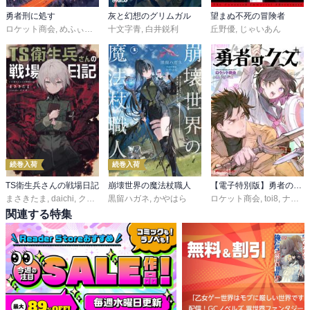
勇者刑に処す
灰と幻想のグリムガル
望まぬ不死の冒険者
ロケット商会
,
めふぃすと
十文字青
,
白井鋭利
丘野優
,
じゃいあん
続巻入荷
続巻入荷
TS衛生兵さんの戦場日記
崩壊世界の魔法杖職人
【電子特別版】勇者のクズ
まさきたま
,
daichi
,
クレタ
黒留ハガネ
,
かやはら
ロケット商会
,
toi8
,
ナカシマ723
関連する特集