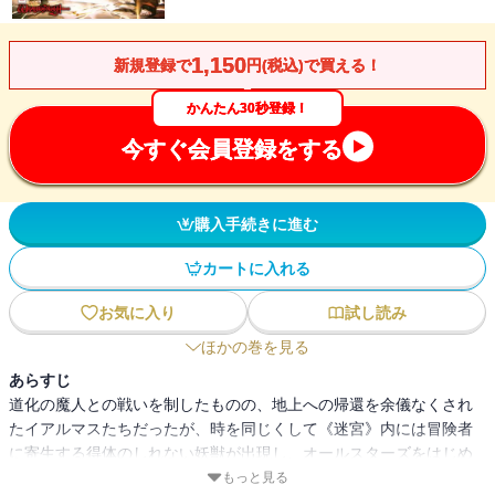
1,150
新規登録で
円(税込)で買える！
かんたん30秒登録！
今すぐ会員登録をする
購入手続きに進む
カートに入れる
お気に入り
試し読み
ほかの巻を見る
あらすじ
道化の魔人との戦いを制したものの、地上への帰還を余儀なくされ
たイアルマスたちだったが、時を同じくして《迷宮》内には冒険者
に寄生する得体のしれない妖獣が出現し、オールスターズをはじめ
とした手練れの冒険者たちさえ壊滅もしくは未帰還という危機的な
もっと見る