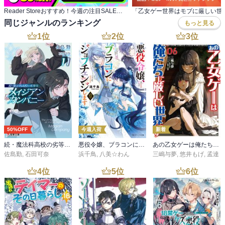
Reader Storeおすすめ！今週の注目SALE作品
同じジャンルのランキング
もっと見る
1
位
2
位
3
位
50%OFF
今週入荷
新着
続・魔法科高校の劣等生 メイジアン・カンパニー(11)
悪役令嬢、ブラコンにジョブチェンジします９【電子特典付き】
あの乙女ゲーは俺たちに厳しい世界です 6
佐島勤
,
石田可奈
浜千鳥
,
八美☆わん
三嶋与夢
,
悠井もげ
,
孟達
4
位
5
位
6
位