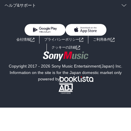
BL・TL
雑誌・グラビア
ビジネス・実用
ラノベ
小説
コミック
男性コミック
ヘルプ&サポート
BL・TL
雑誌・グラビア
ビジネス・実用
女性コミック
コミック誌
初めての方へ
ヘルプ
BL・TL
ライトノベル
男子向けラノベ
よくあるご質問
お問い合わせ
会社情報
プライバシーポリシー
ご利用条件
女子向けラノベ
小説
利用規約
クッキーの詳細
国内小説
海外小説
Copyright 2017 - 2026 Sony Music Entertainment(Japan) Inc.
ミステリー
SF
Information on the site is for the Japan domestic market only
powered by
歴史・時代小説
文学
雑誌
グラビア写真集
ボーイズラブ
ティーンズラブ
人文・思想・歴史
社会・政治・法律