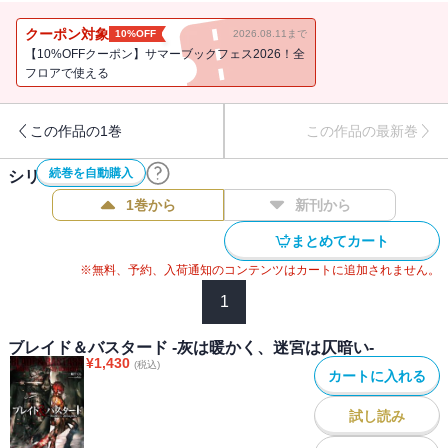
状況が発生していた。地上に残った希少な高位冒険者として、状況
の打開を託されたイアルマスは万全の態勢を整え、再び冒険へと挑
クーポン対象
10%OFF
2026.08.11まで
む。「では確かめに参りましょう！ あなたの価値を、地下迷宮の
【10%OFFクーポン】サマーブックフェス2026！全
奥底まで！」目指すは、妖獣の発生源であろう迷宮最深部。前人未
フロアで使える
踏の領域でイアルマス一行を待ち受ける運命は！？ ダークファン
タジー第六弾！
この作品の1巻
この作品の最新巻
続巻を自動購入
シリーズ作品(
6
件)
1巻から
新刊から
まとめてカート
※無料、予約、入荷通知のコンテンツはカートに追加されません。
1
ブレイド＆バスタード -灰は暖かく、迷宮は仄暗い-
¥
1,430
(税込)
カートに入れる
試し読み