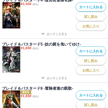
ブレイド＆バスタード4 -迷宮街冒険奇譚-
¥
1,430
(税込)
カートに入れる
試し読み
お気に入り
あらすじを見る
ブレイド＆バスタード5 -奴の屍を曳いてゆけ-
¥
1,650
(税込)
カートに入れる
試し読み
お気に入り
あらすじを見る
ブレイド＆バスタード6 -冒険者達の凱歌-
最新巻
カートに入れる
¥
1,650
(税込)
試し読み