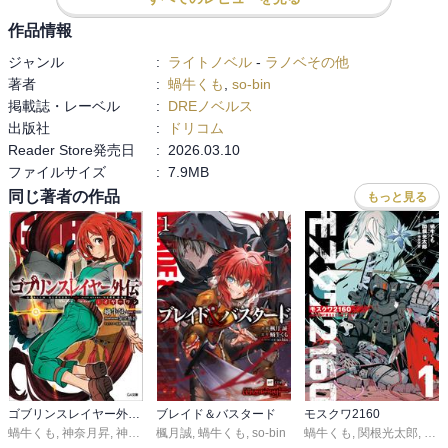
ンストしてない？ガーベイジはレベルは低そうだけど、装備でなん
とか。ここまではまだいい。ララジャ、ベルカナン、オルレアは相
作品情報
当低いレベルでは？とすると、ダパルプス軍の戦いは即死なので
ジャンル
:
ライトノベル
-
ラノベその他
は？このあたりの成長が全くかかれてなくて、違和感ですんなり読
著者
:
蝸牛くも
,
so-bin
めなかった。自分が彼らをウィザードリィでプレイしたとしてもダ
掲載誌・レーベル
:
DREノベルス
パルプスに勝てたとも思えない。

出版社
:
ドリコム
よかったのは、並行世界とサムライ、ムラマサの話。タイトル回収
Reader Store発売日
:
2026.03.10
もできたし。

ファイルサイズ
:
7.9MB
オマージュやり切って綺麗に？は終わった。ここから本当に続くの
同じ著者の作品
もっと見る
か？続くとしたら、もう少しウィザードリィのオマージュに頼りき
らないエンタメを期待したい。
ゴブリンスレイヤー外伝：イヤーワン
ブレイド＆バスタード
モスクワ2160
蝸牛くも
,
神奈月昇
,
神奈月昇
楓月誠
,
足立慎吾
,
蝸牛くも
,
so-bin
蝸牛くも
,
関根光太郎
,
神奈