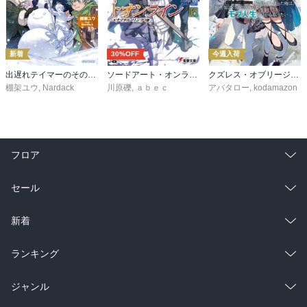
新着
30%OFF
今週入荷
出遅れテイマーのその日暮らし 16
ソードアート・オンライン29 ユナイタル・リングVIII
クズレス・オブリージュ６ 18禁ゲー世界のクズ悪役に転生してしまった俺は、原作知識の力でどうしてもモブ人生をつかみ取りたい【電子特別版】
棚架ユウ
,
Nardack
川原礫
,
ａｂｅｃ
アバタロー
,
kodamazon
フロア
総合
コミック
セール
ラノベ
小説
総合
コミック
新着
雑誌・グラビア
ビジネス・実用
ラノベ
小説
総合
コミック
ランキング
BL・TL
雑誌・グラビア
ビジネス・実用
ラノベ
小説
総合
コミック
ジャンル