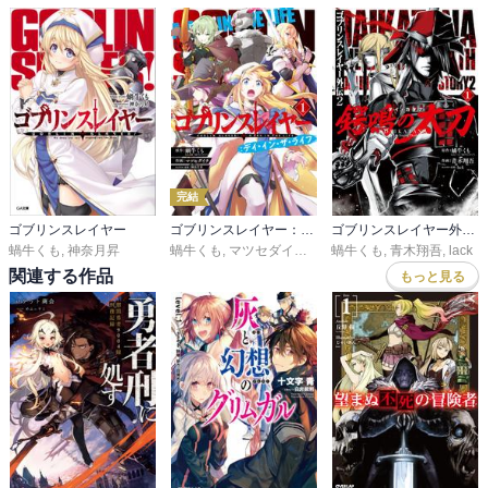
完結
ゴブリンスレイヤー
ゴブリンスレイヤー：デイ・イン・ザ・ライフ
ゴブリンスレイヤー外伝2 鍔鳴の太刀《ダイ・カタナ》
蝸牛くも
,
神奈月昇
蝸牛くも
,
マツセダイチ
,
神奈月昇
蝸牛くも
,
青木翔吾
,
lack
関連する作品
もっと見る