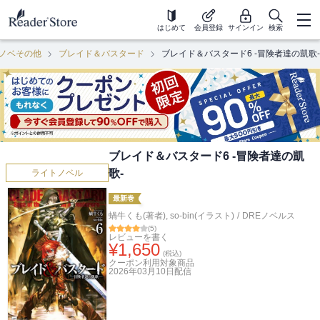
はじめて
会員登録
サインイン
検索
ノベその他
ブレイド＆バスタード
ブレイド＆バスタード6 -冒険者達の凱歌-
ブレイド＆バスタード6 -冒険者達の凱
歌-
ライトノベル
最新巻
蝸牛くも(著者)
,
so-bin(イラスト)
/
DREノベルス
(
5
)
レビューを書く
¥
1,650
(税込)
クーポン利用対象商品
2026年03月10日
配信