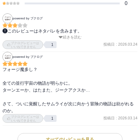
0
powered by ブクログ
このレビューはネタバレを含みます。
続きを読む
ウィズダフネからはいり、あれよあれよとブレバスを買うようにな
ブクログレビューは
った。

投稿日
:
2026.03.24
1
いいねできません
1巻2巻読んだ時は、何が面白いのかまったくわからなかった。そこ
powered by ブクログ
で、過去のウィザードリィを調べまくった。実況動画も見た。そこ
でやっと、このシリーズの楽しみ方がわかった。高度なプロファン
フォージ魔多し？

作家による、ウィザードリィの公式同人なんだと。

そして６巻。コズミックフォージは予習してなかった。ウィズ4くら
全ての並行宇宙の物語が明らかに。

いまでが元ネタかと思っていた。正直やられた。悔しみ。

ターンエーか、はたまた、ジークアクスか…

肝心な内容は、不満な部分が目立った。

さて、ついに覚醒したサムライが次に向かう冒険の物語は紡がれる
オマージュが多すぎて偏食気味。オリジナルの展開で楽しませて欲
のか。
しかった。

ブクログレビューは
投稿日
:
2026.03.14
1
あと、ずっと違和感が付き纏って集中できなかった。

いいねできません
イアルマスのパーティは、レベルはどれくらいなのかと。イアルマ
スがカンストなのはわかる。アイニッキはマディ覚えてないからカ
すべてのレビューを見る