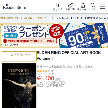
はじめて
会員登録
サインイン
検索
DEN RING OFFICIAL ART BOOK
ELDEN RING OFFICIAL ART BOOK Volume II
ELDEN RING OFFICIAL ART BOOK
ホビー＆カルチャ
Volume II
ー
電撃ゲーム書籍編集部(編集)
/
電撃の攻略本
(
1
)
レビューを書く
¥
4,400
(税込)
クーポン利用対象商品
2022年11月30日
配信