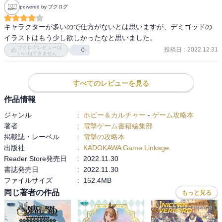
powered by ブクログ
キャラクターが多いので仕方がないとは思いますが、デミゴッドの
イラストはもう少し欲しかったなと思いました。
ブクログレビューは
投稿日
:
2022.12.31
0
いいねできません
すべてのレビューを見る
作品情報
ジャンル
:
ホビー＆カルチャー
-
ゲーム攻略本
著者
:
電撃ゲーム書籍編集部
掲載誌・レーベル
:
電撃の攻略本
出版社
:
KADOKAWA Game Linkage
Reader Store発売日
:
2022.11.30
書誌発売日
:
2022.11.30
ファイルサイズ
:
152.4MB
同じ著者の作品
もっと見る