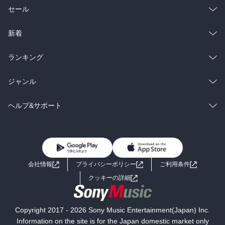
総合
コミック
セール
ラノベ
小説
総合
コミック
新着
雑誌・グラビア
ビジネス・実用
ラノベ
小説
総合
コミック
ランキング
BL・TL
雑誌・グラビア
ビジネス・実用
ラノベ
小説
総合
コミック
ジャンル
BL・TL
雑誌・グラビア
ビジネス・実用
ラノベ
小説
コミック
男性コミック
ヘルプ&サポート
BL・TL
雑誌・グラビア
ビジネス・実用
女性コミック
コミック誌
初めての方へ
ヘルプ
BL・TL
ライトノベル
男子向けラノベ
よくあるご質問
お問い合わせ
会社情報
プライバシーポリシー
ご利用条件
女子向けラノベ
小説
利用規約
クッキーの詳細
国内小説
海外小説
Copyright 2017 - 2026 Sony Music Entertainment(Japan) Inc.
ミステリー
SF
Information on the site is for the Japan domestic market only