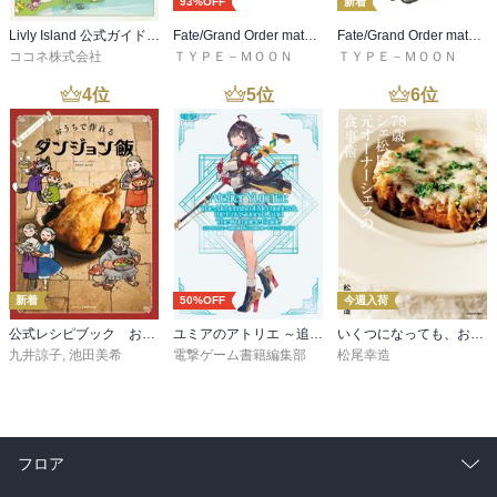
93%OFF
新着
Livly Island 公式ガイドブック４ 心が重なるリヴリーの世界【プロダクトコード付き】
Fate/Grand Order material I
Fate/Grand Order material XVIII
ココネ株式会社
ＴＹＰＥ－ＭＯＯＮ
ＴＹＰＥ－ＭＯＯＮ
4
位
5
位
6
位
新着
50%OFF
今週入荷
公式レシピブック おうちで作れるダンジョン飯
ユミアのアトリエ ～追憶の錬金術士と幻創の地～ ザ・コンプリートガイド
いくつになっても、おいしく美しく食べる 78歳、シェ松尾元オーナーシェフの食事術
九井諒子
,
池田美希
電撃ゲーム書籍編集部
松尾幸造
フロア