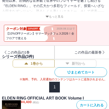
発売以来、圧倒的な世界観で世界中のプレイヤーを魅了し続ける
『ELDEN RING』。その広大かつ多彩なフィールド、探索へいざな
う巨大なダンジョン、恐ろしくも美しいエネミー、そして武具――
徹底的にこだわりぬかれたアートワークの数々が、狭間の地での記
もっと見る
憶を呼び起こす。ファン必見の公式画集が2冊同時発売！Volume IIで
は、プレイヤーの前に立ちふさがる脅威であるエネミー、さまざま
クーポン対象
10%OFF
2026.08.11まで
な武器のアートを掲載しているほか、巻末にはゲームに実装されて
【10%OFFクーポン】サマーブックフェス2026！全
いるアイテムイラストを多数収録しています。
フロアで使える
この作品の1巻
この作品の最新巻
シリーズ作品(
3
件)
1巻から
新刊から
まとめてカート
※無料、予約、入荷通知のコンテンツはカートに追加されません。
1
ELDEN RING OFFICIAL ART BOOK Volume I
¥
4,400
(税込)
カートに入れる