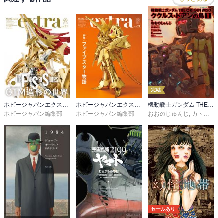
完結
ホビージャパンエクストラ
ホビージャパンエクストラ 特集：ファイブスター物語
機動戦士ガンダム THE ORIGIN MSD ククルス・ドアンの島
ホビージャパン編集部
ホビージャパン編集部
おおのじゅんじ
,
カトキハジメ
セールあり