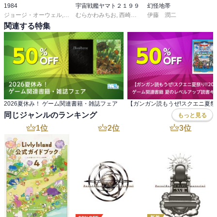
1984
宇宙戦艦ヤマト２１９９
幻怪地帯
ジョージ・オーウェル
,
田内志文
むらかわみちお
,
西崎義展
,
結城信輝
伊藤 潤二
,
宇宙戦艦ヤマト
関連する特集
2026夏休み！ ゲーム関連書籍・雑誌フェア
同じジャンルのランキング
もっと見る
1
位
2
位
3
位