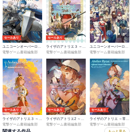
セールあり
セールあり
ユニコーンオーバーロード 公式コンプリートガイド
ライザのアトリエ３ ～終わりの錬金術士と秘密の鍵～ ザ・コンプリートガイド
ユニコーンオーバーロード 公式設定画集
電撃ゲーム書籍編集部
電撃ゲーム書籍編集部
電撃ゲーム書籍編集部
セールあり
セールあり
セールあり
ライザのアトリエ３ ～終わりの錬金術士と秘密の鍵～ 公式ビジュアルコレクション
ライザのアトリエ2 ～失われた伝承と秘密の妖精～ 公式ビジュアルコレクション
ライザのアトリエ ～常闇の女王と秘密の隠れ家～ 公式ビジュアルコレクション
電撃ゲーム書籍編集部
電撃ゲーム書籍編集部
電撃ゲーム書籍編集部
関連する作品
もっと見る