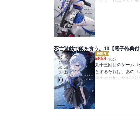
足なく、順当にクリア
いた。八十回。師匠の
という。私も同じ道を
な最中にも、尸狼は暗
め、とあるプレイヤー
は、怪盗の窃盗劇をモ
すのは、いったい誰だ
死亡遊戯で飯を食う。10【電子特典付
探偵の装いで。飽きも
最新巻
定！書き下ろし特典つ
¥
858
(税込)
九十三回目のゲーム〈
とするそれは、あの〈
最大の参加人数を記録
ど全員に招待が送られ
もゲームを進める私・
〈密会〉の面々、そし
せ、藍里と真熊の二人
の〈敵〉に囲まれ孤立
で、心のほうはひどく
ラーをたなびかせなが
子限定！書き下ろし特