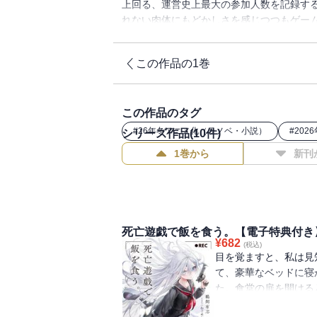
上回る、運営史上最大の参加人数を記録す
れない肉体にもどかしさを感じつつもゲー
面々、そして、およそ最も想像したくない組
以上の〈敵〉に囲まれ孤立無援となる私だ
この作品の1巻
た・・・・・・。潮風にセーラーをたなび
し特典つき】
この作品のタグ
#
26年冬アニメ化（ラノベ・小説）
#
202
シリーズ作品(
10
件)
1巻から
新刊
死亡遊戯で飯を食う。【電子特典付き
¥
682
(税込)
目を覚ますと、私は見
て、豪華なベッドに寝
た。食堂の扉を開ける
に、私と同じくメイド