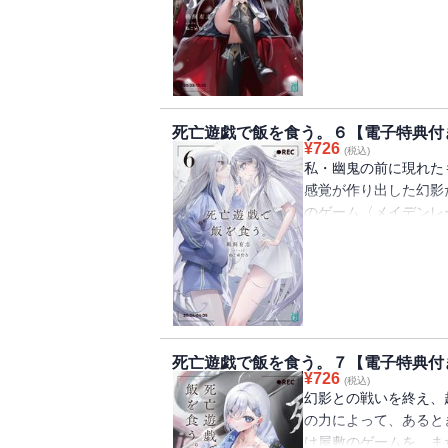
ねる。視力に頼らずゲ
教えてもらおうと思っ
持ち主で・・・・・・
むは剣士の決闘をテー
立体感と遠近感に欠け
るときは離島で、また
死亡遊戯で飯を食う。６【電子特典付
戯で飯を食う。・・・
¥
726
(税込)
【電子限定！書き下ろ
私・幽鬼の前に現れた
感覚が作り出した幻影
のゲーム〈メイデンレ
の私は、ややこしい感
自分に還れ――と幻影
その攻撃を防ぐことは
対抗策――それは〈ル
いと考えた私は、全盲
た・・・・・・。ある
死亡遊戯で飯を食う。７【電子特典付
白い部屋で。私と私は
¥
726
(税込)
下ろし特典つき】
幻影との戦いを終え、
の力によって、あると
け屋敷のゲームを、ま