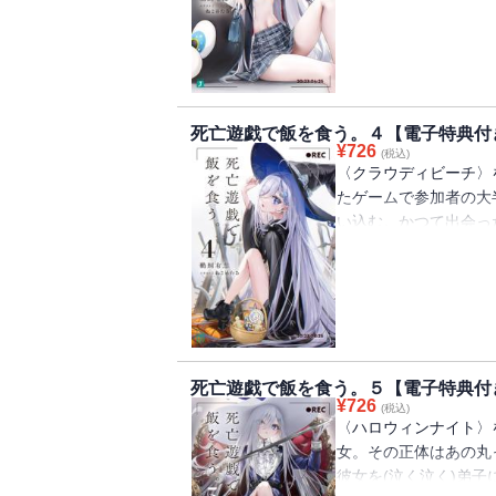
ウディビーチ〉。そこ
彿とさせるばらばらに
海の孤島を駆け回るプ
えていく犠牲者。そし
ッズ〉にいた彼女の後
死亡遊戯で飯を食う。４【電子特典付
たある時は水着のビー
¥
726
(税込)
食う。【電子限定！書
〈クラウディビーチ〉
たゲームで参加者の大
い込む。かつて出会っ
し、『殺人鬼』の再来
いると、さらなる凶報
消えない傷を刻まれた
おまけに近頃は夜間学
配事は山積み。そんな
〈ハロウィンナイト〉
死亡遊戯で飯を食う。５【電子特典付
畑で。我らその身が朽
¥
726
(税込)
定！書き下ろし特典つ
〈ハロウィンナイト〉
女。その正体はあの丸
彼女を(泣く泣く)弟