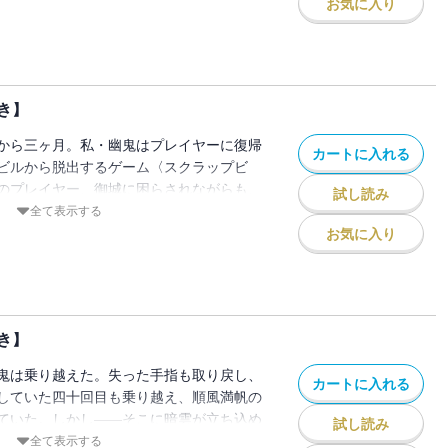
吹き矢、丸鋸、密室に手錠、そして凶器の
お気に入り
いざなうもので満ち満ちている、そこは
館に仕掛けられたトラップのすべてをくぐ
、私たちの生き残る道はなかった。絶望的
顔色を悪くする――――ただ一人、私だけ
き】
？ そりゃあ――私はこれが初めてじゃな
ーム、幽鬼【ユウキ】。十七歳。自分で言
から三ヶ月。私・幽鬼はプレイヤーに復帰
カートに入れる
人ゲームのプロフェッショナル。メイド服
ビルから脱出するゲーム〈スクラップビ
を図ったり、バニーガール姿でほかのプレ
のプレイヤー、御城に困らされながらも、
試し読み
、そんなことをして得た賞金で生活してい
――それから時は過ぎ、私は三十回目にさ
全て表示する
とお思いですか？私もそう思います。だけ
〉。三十回辺りのゲームで、プレイヤーに
お気に入り
の世にはいるんですよ。おととい励まし合
いう業界の〈呪い〉。その影響か、あるい
になる。油断すれば後ろから刺され、万全
か、私は調子を落としていた。そんな私
を落とすことがある――そんな、死亡遊戯
ひとつ――「このゲームを潰す、お手伝い
【電子限定！書き下ろし特典つき】
あるときは廃ビルを探索し、またあるとき
き】
。そうして今日も私は――死亡遊戯で飯を
き下ろし特典つき】
鬼は乗り越えた。失った手指も取り戻し、
カートに入れる
していた四十回目も乗り越え、順風満帆の
ていた。しかし――そこに暗雲が立ち込め
試し読み
えの強豪が集う四十四回目のゲーム〈クラ
全て表示する