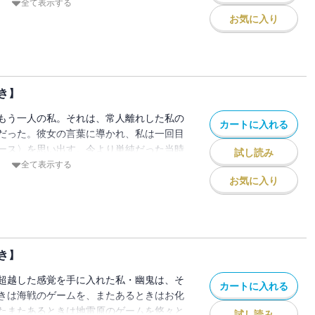
ームを生き抜いてきた彼女に、その技術を
全て表示する
たのだが――この人、かなり物騒な思想の
お気に入り
。修行を終えてしばらくが経ち、新たに挑
マに据えたゲーム〈ロワイヤルパレス〉。
た視界で、この戦いを生き残れるのか？あ
あるときは王宮で。今日も私は――死亡遊
き】
・・・たとえこの身が裂かれようとも。
し特典つき】
もう一人の私。それは、常人離れした私の
カートに入れる
だった。彼女の言葉に導かれ、私は一回目
ース〉を思い出す。今より単純だった当時
試し読み
情を抱くことなど、なかった。あのときの
全て表示する
は私に迫り、襲いかかってくる。幻ゆえに
お気に入り
できず、反撃もすり抜けてしまう彼女への
ール〉に従った〈ゲーム〉以外にありえな
のプレイヤー・鈴々に連絡を取っ
ときはアスレチック場で。またあるときは
き】
、死亡遊戯で飯を食う。【電子限定！書き
超越した感覚を手に入れた私・幽鬼は、そ
カートに入れる
きは海戦のゲームを、またあるときはお化
たまたあるときは地雷原のゲームを悠々と
試し読み