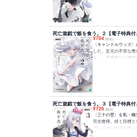
ム〉の始まりだった。
数々。人間をあの世に
〈ゴーストハウス〉。
り抜けて脱出するしか
な現実に、少女たちは
死亡遊戯で飯を食う。２【電子特典付
を除いて。なぜかって
¥
704
(税込)
いから。プレイヤーネ
〈キャンドルウッズ〉
うのもなんだけど、殺
した。足元の不安な廃
を着て死の館から脱出
ル〉。高飛車なお嬢様
イヤーと殺し合ったり
私はゲームをこなす。
る人間。どうかしてる
しかかる。〈三十の壁
ど、そういう人間がこ
不幸がたたみかけると
った仲間が、今日は敵
はそれを気にするせい
を尽くしたとしても命
に、さらに近づく影が
で飯を食う、少女が。
をしてほしいのです」
死亡遊戯で飯を食う。３【電子特典付
は風呂場で札の争奪戦
¥
726
(税込)
食う。【電子限定！書
〈三十の壁〉を私・幽
完全復帰。続く目標と
プレイヤー生活を送っ
る。クリア回数三十超