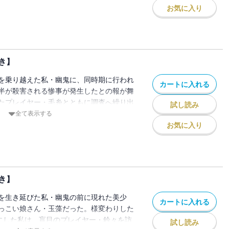
で見たものは、あの忌まわしき殺人鬼を彷
お気に入り
刻まれた遺体だった。犯人を探すべく、絶
レイヤーたち。それを嘲笑うかのように増
て私が最後に対面したのは〈キャンドルウ
継者だった。ある時は制服の遊園地で。ま
き】
チで。私たちは今日も――死亡遊戯で飯を
き下ろし特典つき】
を乗り越えた私・幽鬼に、同時期に行われ
カートに入れる
半が殺害される惨事が発生したとの報が舞
たプレイヤー・毛糸とともに調査へ繰り出
試し読み
を私は知る。いずれ訪れる邂逅を覚悟して
全て表示する
が訪れる。それは〈キャンドルウッズ〉で
お気に入り
右目の動向を伝えるもので・・・・・・？
校のクラスメイトからも監視されていて心
中で私が挑むは、生者と死者の行き交う夜
。ある時は学校帰りに。ある時はカボチャ
き】
ちるまで、死亡遊戯で飯を食う。【電子限
き】
を生き延びた私・幽鬼の前に現れた美少
カートに入れる
っこい娘さん・玉藻だった。様変わりした
子にした私は、盲目のプレイヤー・鈴々を訪
試し読み