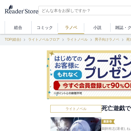
総合
コミック
ラノベ
小説
雑誌・
TOP(総合)
ライトノベルフロア
ライトノベル
男子向けラノベ
死
死亡遊戯で
ライトノベル
最新巻
鵜飼有志(著者)
,
ね