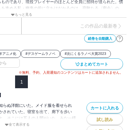
るものであり、現役プレイヤーのほとんど全員に招待が送られた。慣
ムを進める私・幽鬼の前に立ちはだかるのは、宿敵たる〈密会〉の
み合わせ、藍里と真熊の二人組であった。まんまとやられて300人
もっと見る
ったが、しかしその一方で、心のほうはひどく冷え切ってい
この作品の最新巻
かせながら、私たちは、死亡遊戯で飯を食う。【電子限定！書き下ろ
続巻を自動購入
6年アニメ化
#
デスゲームラノベ
#
次にくるラノベ大賞2023
から
まとめてカート
※無料、予約、入荷通知のコンテンツはカートに追加されません。
1
】
知らぬ洋館にいた。メイド服を着せられ
カートに入れる
かされていた。寝室を出て、廊下を歩い
と、そこには五人の人間がいた。みな一様
試し読み
服を着せられていて、少女だった。〈ゲー
全て表示する