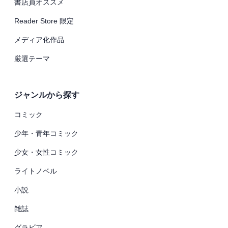
書店員オススメ
Reader Store 限定
メディア化作品
厳選テーマ
ジャンルから探す
コミック
少年・青年コミック
少女・女性コミック
ライトノベル
小説
雑誌
グラビア