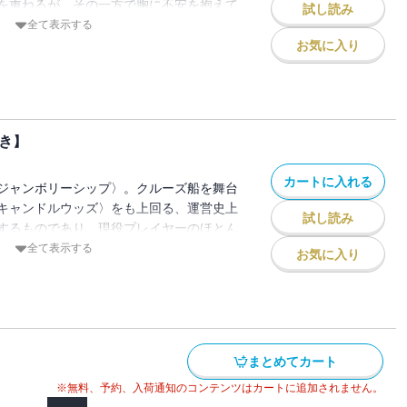
を重ねるが、その一方で胸に不安を抱えて
試し読み
肉体が崩れ始めてきたのもこの辺りからだ
全て表示する
辿るのではなかろうか？・・・・・・そん
お気に入り
躍を続ける。私の代わりとなる人物を求
のもとを訪ねていた。――そして来たる
チーフとしたゲーム。私を破滅に突き落と
？ある時はクノイチ衣装で。またある時は
き】
せず私は、死亡遊戯で飯を食う。【電子限
き】
カートに入れる
ジャンボリーシップ〉。クルーズ船を舞台
キャンドルウッズ〉をも上回る、運営史上
試し読み
するものであり、現役プレイヤーのほとん
た。慣れない肉体にもどかしさを感じつつ
全て表示する
お気に入り
幽鬼の前に立ちはだかるのは、宿敵たる
て、およそ最も想像したくない組み合わ
組であった。まんまとやられて300人以上
無援となる私だったが、しかしその一方
冷え切っていた・・・・・・。潮風にセー
まとめてカート
ら、私たちは、死亡遊戯で飯を食う。【電
典つき】
※無料、予約、入荷通知のコンテンツはカートに追加されません。