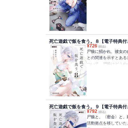
こなし、平穏なプレイ
い宿命に生まれついた
からか――ゲーム外に
女から訪問を受け、と
ときに不良グループの
越えて、平穏な生活を
死亡遊戯で飯を食う。８【電子特典付
飯を食いつつ、私は今
¥
726
(税込)
特典つき】
尸狼に招かれ、彼女の
との関連を示すとある
ついて、尸狼はどうや
を元に彼女は取引を持
に、来るべき〈ふさわ
いう。〈ふさわしき時
というのか？彼女の要
さらなる異変、そして
つ・・・・・・。ある
死亡遊戯で飯を食う。９【電子特典付
アパートで。それでも
¥
792
(税込)
書き下ろし特典つき】
尸狼と、〈密会〉と、
活動拠点を移していた