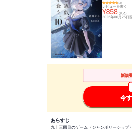
(
3
)
レビューを書く
¥
858
(税込)
2026年06月25日
新規
今す
あらすじ
九十三回目のゲーム〈ジャンボリーシップ