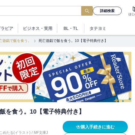
詳細検索
はじ
グラビア
ビジネス
・実用
BL・TL
タテヨミ
亡遊戯で飯を食う。
死亡遊戯で飯を食う。10【電子特典付き】
飯を食う。10【電子特典付き】
購入手続きに進む
こめたる(イラスト)
/
MF文庫J