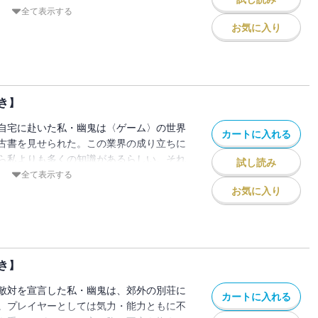
ヤー生活を送る。しかし――波乱の絶えな
全て表示する
のか、外の世界に目を向ける余裕ができた
お気に入り
てトラブルが多発する。ときに殺し屋の少
きに私の住むアパートの隣人が誘拐され、
抗争に巻き込まれる。こうした全部を乗り
守り切ることができるか――？死亡遊戯で
き】
日も生きていく。【電子限定！書き下ろし
自宅に赴いた私・幽鬼は〈ゲーム〉の世界
カートに入れる
古書を見せられた。この業界の成り立ちに
ら私よりも多くの知識があるらしい。それ
試し読み
ちかけてくる。自分の持つ情報と引き換え
全て表示する
しき時〉に、尸狼を重用してほしいのだと
お気に入り
〉とはなんだ？ やつはなにを知っている
求にどう答えるべきか迷う中、私の左腕に
トチノキ荘には怪しい影がまたひと
ときは深緑の森で。またあるときは深夜の
き】
私は、死亡遊戯で飯を食う。【電子限定！
敵対を宣言した私・幽鬼は、郊外の別荘に
カートに入れる
。プレイヤーとしては気力・能力ともに不