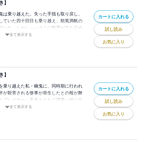
き】
。そうして今日も私は――死亡遊戯で飯を
き下ろし特典つき】
鬼は乗り越えた。失った手指も取り戻し、
カートに入れる
していた四十回目も乗り越え、順風満帆の
ていた。しかし――そこに暗雲が立ち込め
試し読み
えの強豪が集う四十四回目のゲーム〈クラ
全て表示する
で見たものは、あの忌まわしき殺人鬼を彷
お気に入り
刻まれた遺体だった。犯人を探すべく、絶
レイヤーたち。それを嘲笑うかのように増
て私が最後に対面したのは〈キャンドルウ
継者だった。ある時は制服の遊園地で。ま
き】
チで。私たちは今日も――死亡遊戯で飯を
き下ろし特典つき】
を乗り越えた私・幽鬼に、同時期に行われ
カートに入れる
半が殺害される惨事が発生したとの報が舞
たプレイヤー・毛糸とともに調査へ繰り出
試し読み
を私は知る。いずれ訪れる邂逅を覚悟して
全て表示する
が訪れる。それは〈キャンドルウッズ〉で
お気に入り
右目の動向を伝えるもので・・・・・・？
校のクラスメイトからも監視されていて心
中で私が挑むは、生者と死者の行き交う夜