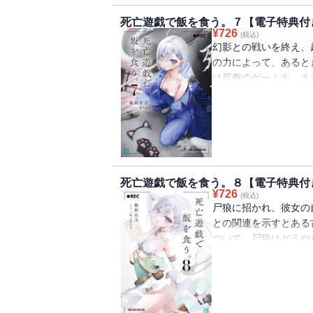
た・・・・・・。ある
死亡遊戯で飯を食う。７【電子特典付
白い部屋で。私と私は
¥
726
(税込)
下ろし特典つき】
幻影との戦いを終え、
の力によって、あると
け屋敷のゲームを、ま
こなし、平穏なプレイ
い宿命に生まれついた
からか――ゲーム外に
女から訪問を受け、と
ときに不良グループの
越えて、平穏な生活を
死亡遊戯で飯を食う。８【電子特典付
飯を食いつつ、私は今
¥
726
(税込)
特典つき】
尸狼に招かれ、彼女の
との関連を示すとある
ついて、尸狼はどうや
を元に彼女は取引を持
に、来るべき〈ふさわ
いう。〈ふさわしき時
というのか？彼女の要