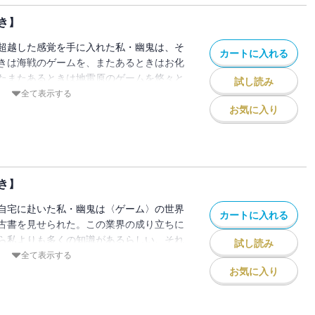
ときはアスレチック場で。またあるときは
き】
、死亡遊戯で飯を食う。【電子限定！書き
超越した感覚を手に入れた私・幽鬼は、そ
カートに入れる
きは海戦のゲームを、またあるときはお化
たまたあるときは地雷原のゲームを悠々と
試し読み
ヤー生活を送る。しかし――波乱の絶えな
全て表示する
のか、外の世界に目を向ける余裕ができた
お気に入り
てトラブルが多発する。ときに殺し屋の少
きに私の住むアパートの隣人が誘拐され、
抗争に巻き込まれる。こうした全部を乗り
守り切ることができるか――？死亡遊戯で
き】
日も生きていく。【電子限定！書き下ろし
自宅に赴いた私・幽鬼は〈ゲーム〉の世界
カートに入れる
古書を見せられた。この業界の成り立ちに
ら私よりも多くの知識があるらしい。それ
試し読み
ちかけてくる。自分の持つ情報と引き換え
全て表示する
しき時〉に、尸狼を重用してほしいのだと
お気に入り
〉とはなんだ？ やつはなにを知っている
求にどう答えるべきか迷う中、私の左腕に