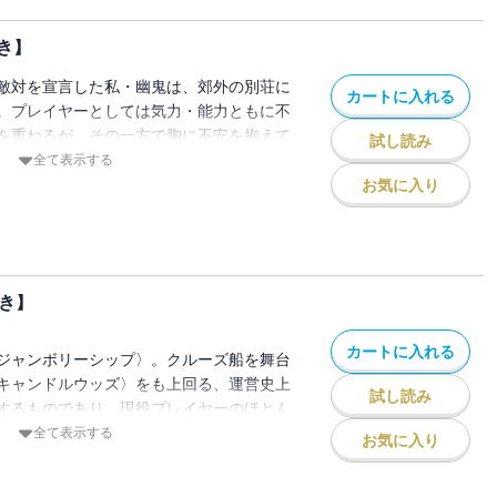
トチノキ荘には怪しい影がまたひと
ときは深緑の森で。またあるときは深夜の
き】
私は、死亡遊戯で飯を食う。【電子限定！
敵対を宣言した私・幽鬼は、郊外の別荘に
カートに入れる
。プレイヤーとしては気力・能力ともに不
を重ねるが、その一方で胸に不安を抱えて
試し読み
肉体が崩れ始めてきたのもこの辺りからだ
全て表示する
辿るのではなかろうか？・・・・・・そん
お気に入り
躍を続ける。私の代わりとなる人物を求
のもとを訪ねていた。――そして来たる
チーフとしたゲーム。私を破滅に突き落と
？ある時はクノイチ衣装で。またある時は
き】
せず私は、死亡遊戯で飯を食う。【電子限
き】
カートに入れる
ジャンボリーシップ〉。クルーズ船を舞台
キャンドルウッズ〉をも上回る、運営史上
試し読み
するものであり、現役プレイヤーのほとん
た。慣れない肉体にもどかしさを感じつつ
全て表示する
お気に入り
幽鬼の前に立ちはだかるのは、宿敵たる
て、およそ最も想像したくない組み合わ