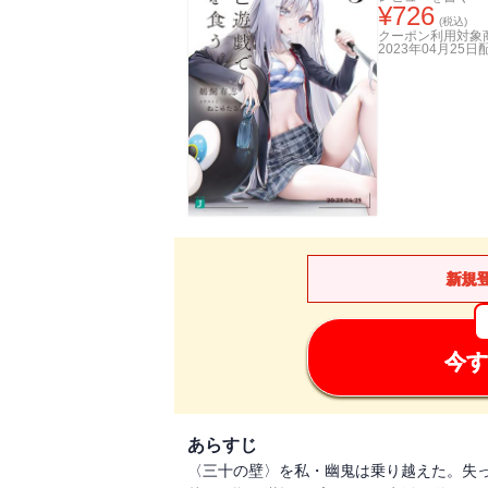
¥
726
(税込)
クーポン利用対象
2023年04月25日
新規
今す
あらすじ
〈三十の壁〉を私・幽鬼は乗り越えた。失