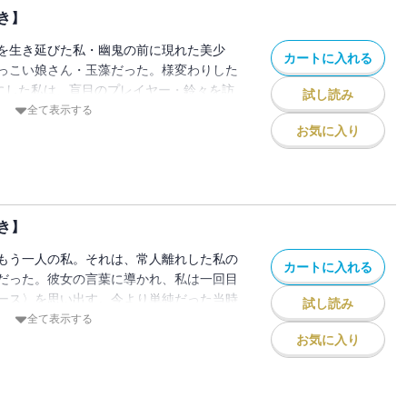
。ある時は学校帰りに。ある時はカボチャ
き】
ちるまで、死亡遊戯で飯を食う。【電子限
き】
を生き延びた私・幽鬼の前に現れた美少
カートに入れる
っこい娘さん・玉藻だった。様変わりした
子にした私は、盲目のプレイヤー・鈴々を訪
試し読み
ームを生き抜いてきた彼女に、その技術を
全て表示する
たのだが――この人、かなり物騒な思想の
お気に入り
。修行を終えてしばらくが経ち、新たに挑
マに据えたゲーム〈ロワイヤルパレス〉。
た視界で、この戦いを生き残れるのか？あ
あるときは王宮で。今日も私は――死亡遊
き】
・・・たとえこの身が裂かれようとも。
し特典つき】
もう一人の私。それは、常人離れした私の
カートに入れる
だった。彼女の言葉に導かれ、私は一回目
ース〉を思い出す。今より単純だった当時
試し読み
情を抱くことなど、なかった。あのときの
全て表示する
は私に迫り、襲いかかってくる。幻ゆえに
お気に入り
できず、反撃もすり抜けてしまう彼女への
ール〉に従った〈ゲーム〉以外にありえな
のプレイヤー・鈴々に連絡を取っ