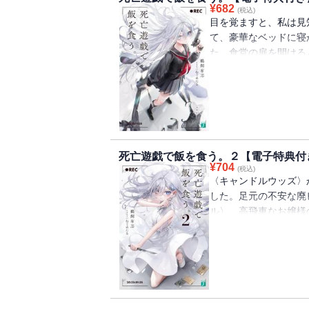
¥
682
(税込)
目を覚ますと、私は見
て、豪華なベッドに寝
た。食堂の扉を開ける
に、私と同じくメイド
ム〉の始まりだった。
数々。人間をあの世に
〈ゴーストハウス〉。
り抜けて脱出するしか
な現実に、少女たちは
死亡遊戯で飯を食う。２【電子特典付
を除いて。なぜかって
¥
704
(税込)
いから。プレイヤーネ
〈キャンドルウッズ〉
うのもなんだけど、殺
した。足元の不安な廃
を着て死の館から脱出
ル〉。高飛車なお嬢様
イヤーと殺し合ったり
私はゲームをこなす。
る人間。どうかしてる
しかかる。〈三十の壁
ど、そういう人間がこ
不幸がたたみかけると
った仲間が、今日は敵
はそれを気にするせい
を尽くしたとしても命
に、さらに近づく影が
で飯を食う、少女が。
をしてほしいのです」