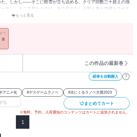
いた。しかし――そこに暗雲が立ち込める。クリア回数三十超えの強
ビーチ〉。そこで見たものは、あの忌まわしき殺人鬼を彷彿とさせる
すべく、絶海の孤島を駆け回るプレイヤーたち。それを嘲笑うかのよ
もっと見る
対面したのは〈キャンドルウッズ〉にいた彼女の後継者だった。ある
ビーチで。私たちは今日も――死亡遊戯で飯を食う。【電子限定！書
11まで
！全
この作品の最新巻
続巻を自動購入
6年アニメ化
#
デスゲームラノベ
#
次にくるラノベ大賞2023
から
まとめてカート
※無料、予約、入荷通知のコンテンツはカートに追加されません。
1
】