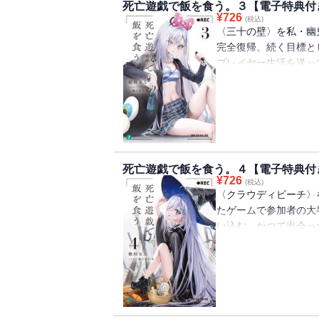
死亡遊戯で飯を食う。３【電子特典付
は風呂場で札の争奪戦
¥
726
(税込)
食う。【電子限定！書
〈三十の壁〉を私・幽
完全復帰。続く目標と
プレイヤー生活を送っ
る。クリア回数三十超
ウディビーチ〉。そこ
彿とさせるばらばらに
海の孤島を駆け回るプ
えていく犠牲者。そし
ッズ〉にいた彼女の後
死亡遊戯で飯を食う。４【電子特典付
たある時は水着のビー
¥
726
(税込)
食う。【電子限定！書
〈クラウディビーチ〉
たゲームで参加者の大
い込む。かつて出会っ
し、『殺人鬼』の再来
いると、さらなる凶報
消えない傷を刻まれた
おまけに近頃は夜間学
配事は山積み。そんな