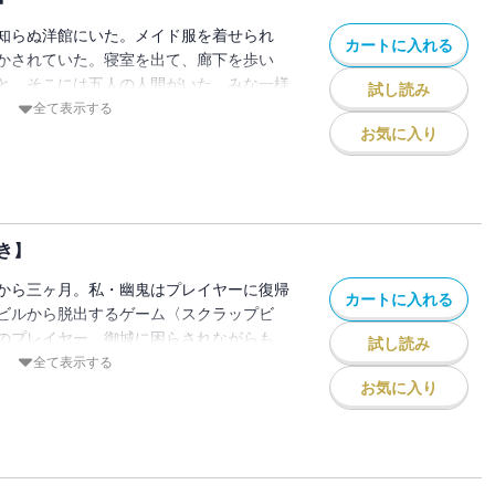
知らぬ洋館にいた。メイド服を着せられ
カートに入れる
かされていた。寝室を出て、廊下を歩い
と、そこには五人の人間がいた。みな一様
試し読み
服を着せられていて、少女だった。〈ゲー
全て表示する
吹き矢、丸鋸、密室に手錠、そして凶器の
お気に入り
いざなうもので満ち満ちている、そこは
館に仕掛けられたトラップのすべてをくぐ
、私たちの生き残る道はなかった。絶望的
顔色を悪くする――――ただ一人、私だけ
き】
？ そりゃあ――私はこれが初めてじゃな
ーム、幽鬼【ユウキ】。十七歳。自分で言
から三ヶ月。私・幽鬼はプレイヤーに復帰
カートに入れる
人ゲームのプロフェッショナル。メイド服
ビルから脱出するゲーム〈スクラップビ
を図ったり、バニーガール姿でほかのプレ
のプレイヤー、御城に困らされながらも、
試し読み
、そんなことをして得た賞金で生活してい
――それから時は過ぎ、私は三十回目にさ
全て表示する
とお思いですか？私もそう思います。だけ
〉。三十回辺りのゲームで、プレイヤーに
お気に入り
の世にはいるんですよ。おととい励まし合
いう業界の〈呪い〉。その影響か、あるい
になる。油断すれば後ろから刺され、万全
か、私は調子を落としていた。そんな私
を落とすことがある――そんな、死亡遊戯
ひとつ――「このゲームを潰す、お手伝い
【電子限定！書き下ろし特典つき】
あるときは廃ビルを探索し、またあるとき