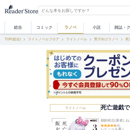
総合
コミック
ラノベ
小説
雑誌・
TOP(総合)
ライトノベルフロア
ライトノベル
男子向けラノベ
死
死亡遊戯で
ライトノベル
鵜飼有志(著者)
,
ね
(
9
)
レビューを書く