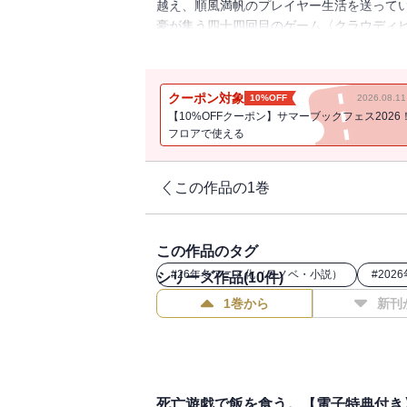
越え、順風満帆のプレイヤー生活を送って
豪が集う四十四回目のゲーム〈クラウディ
ばらばらに刻まれた遺体だった。犯人を探
うに増えていく犠牲者。そして私が最後に
時は制服の遊園地で。またある時は水着の
クーポン対象
10%OFF
2026.08.
き下ろし特典つき】
【10%OFFクーポン】サマーブックフェス2026
フロアで使える
この作品の1巻
この作品のタグ
#
26年冬アニメ化（ラノベ・小説）
#
202
シリーズ作品(
10
件)
1巻から
新刊
死亡遊戯で飯を食う。【電子特典付き