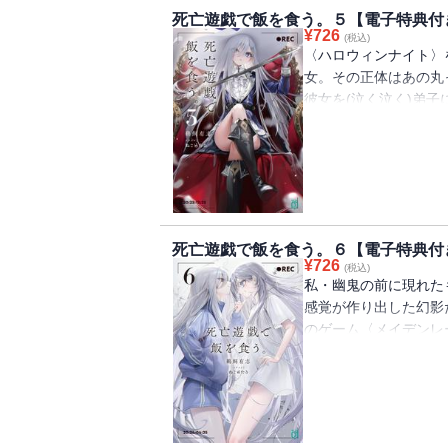
〈ハロウィンナイト〉
死亡遊戯で飯を食う。５【電子特典付
畑で。我らその身が朽
¥
726
(税込)
定！書き下ろし特典つ
〈ハロウィンナイト〉
女。その正体はあの丸
彼女を(泣く泣く)弟
ねる。視力に頼らずゲ
教えてもらおうと思っ
持ち主で・・・・・・
むは剣士の決闘をテー
立体感と遠近感に欠け
るときは離島で、また
死亡遊戯で飯を食う。６【電子特典付
戯で飯を食う。・・・
¥
726
(税込)
【電子限定！書き下ろ
私・幽鬼の前に現れた
感覚が作り出した幻影
のゲーム〈メイデンレ
の私は、ややこしい感
自分に還れ――と幻影
その攻撃を防ぐことは
対抗策――それは〈ル
いと考えた私は、全盲