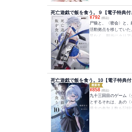
さらなる異変、そして
つ・・・・・・。ある
死亡遊戯で飯を食う。９【電子特典付
アパートで。それでも
¥
792
(税込)
書き下ろし特典つき】
尸狼と、〈密会〉と、
活動拠点を移していた
足なく、順当にクリア
いた。八十回。師匠の
という。私も同じ道を
な最中にも、尸狼は暗
め、とあるプレイヤー
は、怪盗の窃盗劇をモ
すのは、いったい誰だ
死亡遊戯で飯を食う。10【電子特典付
探偵の装いで。飽きも
最新巻
定！書き下ろし特典つ
¥
858
(税込)
九十三回目のゲーム〈
とするそれは、あの〈
最大の参加人数を記録
ど全員に招待が送られ
もゲームを進める私・
〈密会〉の面々、そし