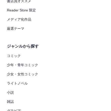
書店員オススメ
Reader Store 限定
メディア化作品
厳選テーマ
ジャンルから探す
コミック
少年・青年コミック
少女・女性コミック
ライトノベル
小説
雑誌
グラビア