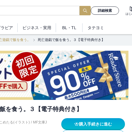
詳細検索
はじ
グラビア
ビジネス
・実用
BL・TL
タテヨミ
亡遊戯で飯を食う。
死亡遊戯で飯を食う。３【電子特典付き】
飯を食う。３【電子特典付き】
こめたる(イラスト)
/
MF文庫J
購入手続きに進む