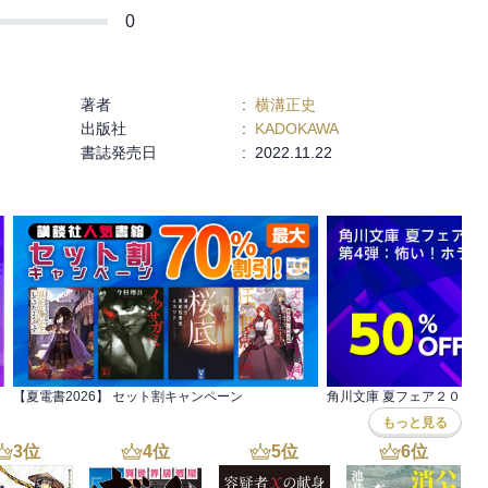
0
著者
:
横溝正史
出版社
:
KADOKAWA
書誌発売日
:
2022.11.22
【夏電書2026】 セット割キャンペーン
もっと見る
3
位
4
位
5
位
6
位