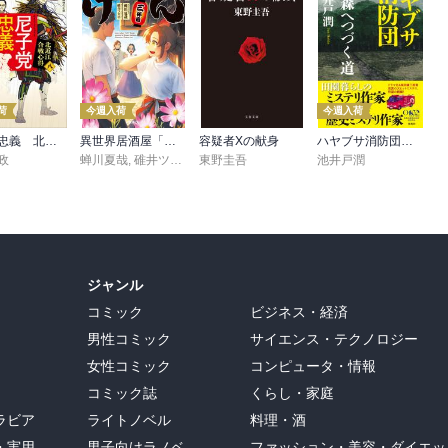
荷
今週入荷
今週入荷
尼子党忠義 北近江合戦心得〈八〉
異世界居酒屋「げん」三杯目
容疑者Xの献身
ハヤブサ消防団 森へつづく道
政
蝉川夏哉
,
碓井ツカサ
東野圭吾
池井戸潤
ジャンル
コミック
ビジネス・経済
男性コミック
サイエンス・テクノロジー
女性コミック
コンピュータ・情報
コミック誌
くらし・家庭
ラビア
ライトノベル
料理・酒
・実用
男子向けラノベ
ファッション・美容・ダイエッ