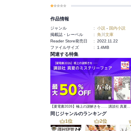
作品情報
ジャンル
:
小説
-
国内小説
掲載誌・レーベル
:
角川文庫
Reader Store発売日
:
2022.11.22
ファイルサイズ
:
1.4MB
関連する特集
【夏電書2026】極上の謎解きを…… 講談社 真夏のミステリーフェア
同じジャンルのランキング
1
位
2
位