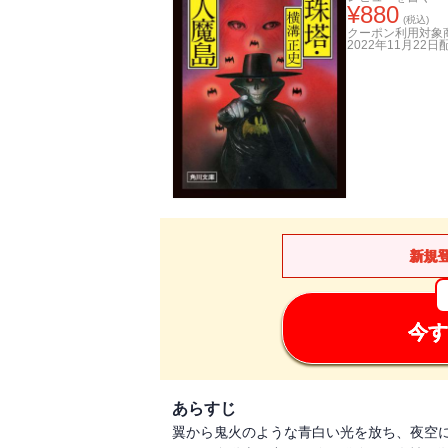
¥
880
(税込)
クーポン利用対象
2022年11月22日
新規
今す
あらすじ
翼から鬼火のような青白い光を放ち、夜空