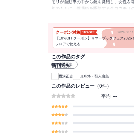
モリが自動車の中から銃を発砲し、女性を
年のもとに、催眠術を駆使する金コウモリ
を追いかけた先で、脳の移植手術が秘密裏
録。
クーポン対象
10%OFF
2026.08.
【10%OFFクーポン】サマーブックフェス2026
フロアで使える
この作品のタグ
#
横溝正史
新刊通知
横溝正史
真珠塔・獣人魔島
この作品のレビュー
（
0
件）
--
平均