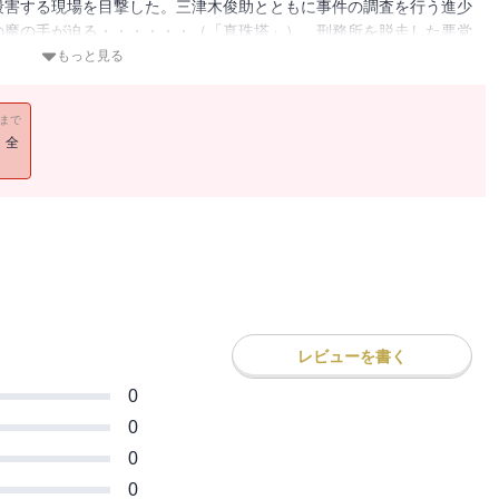
殺害する現場を目撃した。三津木俊助とともに事件の調査を行う進少
の魔の手が迫る・・・・・・（「真珠塔」）。刑務所を脱走した悪党
に研究されている骸骨島を見つける進少年の冒険劇「獣人魔島」を併
もっと見る
11まで
！全
レビューを書く
0
0
0
0