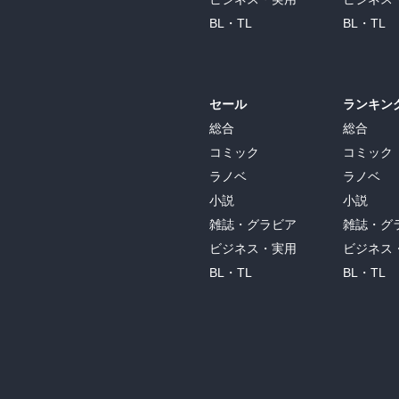
BL・TL
BL・TL
セール
ランキン
総合
総合
コミック
コミック
ラノベ
ラノベ
小説
小説
雑誌・グラビア
雑誌・グ
ビジネス・実用
ビジネス
BL・TL
BL・TL