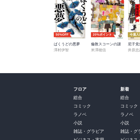
50%OFF
20%ポイント
今週入
ばくうどの悪夢
倫敦スコーンの謎
澤村伊智
米澤穂信
井原忠
フロア
新着
総合
総合
コミック
コミック
ラノベ
ラノベ
小説
小説
雑誌・グラビア
雑誌・グ
ビジネス・実用
ビジネス