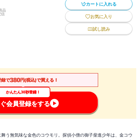
カートに入れる
商品
配信
お気に入り
試し読み
380
登録で
円(税込)で買える！
かんたん30秒登録！
ぐ会員登録をする
に舞う無気味な金色のコウモリ。探偵小僧の御子柴進少年は、金コウ