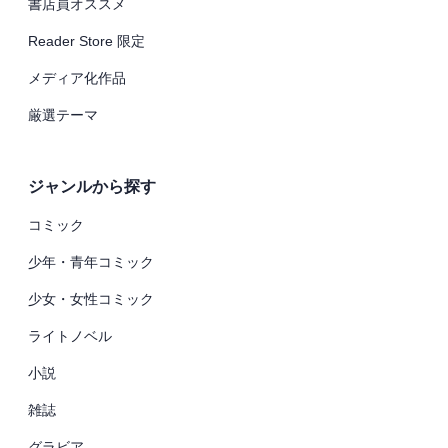
書店員オススメ
Reader Store 限定
メディア化作品
厳選テーマ
ジャンルから探す
コミック
少年・青年コミック
少女・女性コミック
ライトノベル
小説
雑誌
グラビア