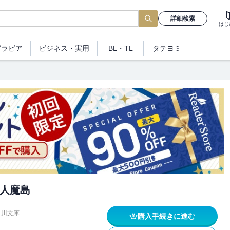
詳細検索
はじ
グラビア
ビジネス
・実用
BL・TL
タテヨミ
人魔島
角川文庫
購入手続きに進む