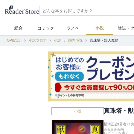
総合
コミック
ラノベ
小説
雑誌・
TOP(総合)
小説フロア
小説
国内小説
真珠塔・獣人魔島
真珠塔・獣
小説
横溝正史(著者)
/
(
0
)
レビューを書く