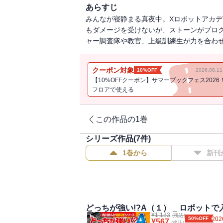
あらすじ
みんなが寝静まる真夜中。Xロボットアカ
もダメージを受けないが、ストーンがプログラ
ャー調査隊や教官、上級訓練生が力を合わ
クーポン対象
10%OFF
2026.08.
【10%OFFクーポン】サマーブックフェス2026
フロアで使える
この作品の1巻
シリーズ作品(
7
件)
1巻から
新刊
どっちが強い!?A（１） _ ロボットで
¥
1,133
(税込)
50%OFF
202
¥
567
(税込)