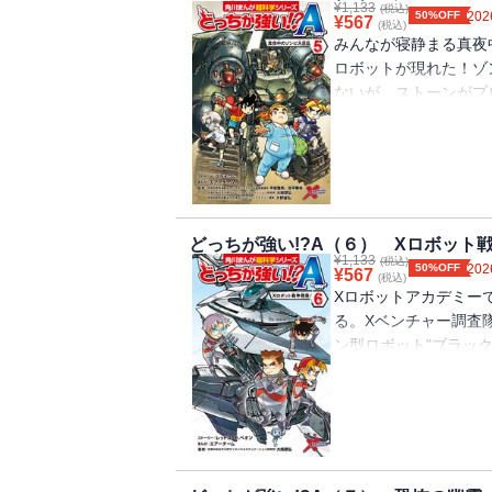
¥
1,133
(税込)
50%OFF
202
¥
567
(税込)
みんなが寝静まる真夜
ロボットが現れた！ゾ
ないが、ストーンがプ
い...!?友達を信じ
力を合わせて命がけの
どっちが強い!?A（６） Xロボット
¥
1,133
(税込)
50%OFF
202
¥
567
(税込)
Xロボットアカデミー
る。Xベンチャー調査
ン型ロボット"ブラッ
が起こったらしく、再