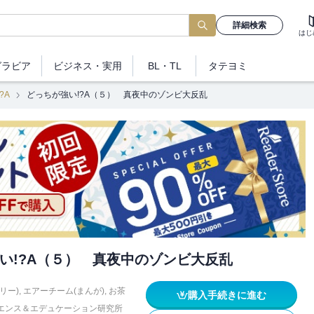
詳細検索
はじ
グラビア
ビジネス
・実用
BL・TL
タテヨミ
?A
どっちが強い!?A（５） 真夜中のゾンビ大反乱
い!?A（５） 真夜中のゾンビ大反乱
リー)
,
エアーチーム(まんが)
,
お茶
購入手続きに進む
エンス＆エデュケーション研究所