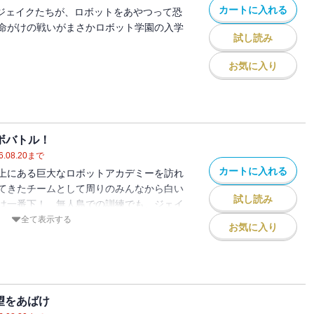
カートに入れる
のジェイクたちが、ロボットをあやつって恐
命がけの戦いがまさかロボット学園の入学
試し読み
お気に入り
ロボバトル！
6.08.20
まで
カートに入れる
上にある巨大なロボットアカデミーを訪れ
てきたチームとして周りのみんなから白い
試し読み
は一番下！ 無人島での訓練でも、ジェイ
る！
全て表示する
お気に入り
望をあばけ