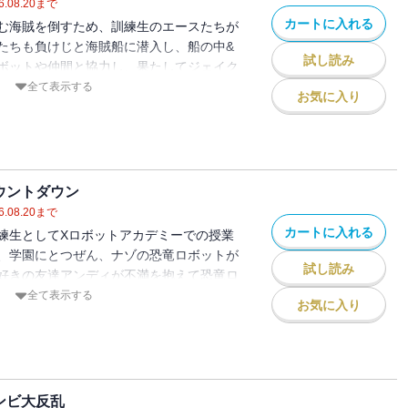
6.08.20
まで
カートに入れる
む海賊を倒すため、訓練生のエースたちが
たちも負けじと海賊船に潜入し、船の中&
試し読み
ボットや仲間と協力し、果たしてジェイク
ができるのか!?
全て表示する
お気に入り
ウントダウン
6.08.20
まで
カートに入れる
練生としてXロボットアカデミーでの授業
、学園にとつぜん、ナゾの恐竜ロボットが
試し読み
好きの友達アンディが不満を抱えて恐竜ロ
まったらしい。学園や友達を守るために、
全て表示する
お気に入り
恐竜ロボットを倒すことができるのか!?
ンビ大反乱