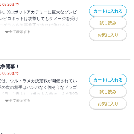
6.08.20
まで
カートに入れる
中。Xロボットアカデミーに巨大なゾンビ
ンビロボットは攻撃してもダメージを受け
試し読み
ログラムを無事修正できれば倒せるらし
て、Xベンチャー調査隊や教官、上級訓練生が
全て表示する
お気に入り
バトルをくり広げる！
戦争開幕！
6.08.20
まで
カートに入れる
では、ウルトラメカ決定戦が開催されてい
隊の次の相手はハンパなく強そうなドラゴ
試し読み
クドラコ"!過去にロボットを巻きこんだ戦争
びロボット戦争が勃発してしまい・・・!?
全て表示する
お気に入り