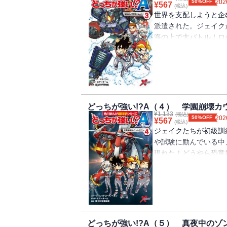
50%OFF
202
¥
567
(税込)
世界を支配しようと企
派遣された。ジェイク
海の上で大バトル！ロ
たちは世界を救うこと
どっちが強い!?A（４） 学園崩壊カ
¥
1,133
(税込)
50%OFF
202
¥
567
(税込)
ジェイクたちが初級訓
や試験に励んでいる中
現れた！どうやら恐竜
ボットを作り出してし
ジェイクたちは最強の
どっちが強い!?A（５） 真夜中のゾ