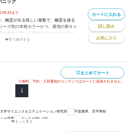
パニック
6.08.20
まで
カートに入れる
終巻。幽霊が出る怪しい屋敷で、幽霊を操る
試し読み
リーズ初の本格ホラーかつ、最強の新キャ
学が身近に学べる/好きになるエネルギー
お気に入り
キドキハラハラのロボットバトルを通じ
全て表示する
る一冊。
まとめてカート
※無料、予約、入荷通知のコンテンツはカートに追加されません。
1
大学サイエンス＆エデュケーション研究所
平坂雅男、宮平華枝
ミー理事
どっちが強い!?A
もっと見る