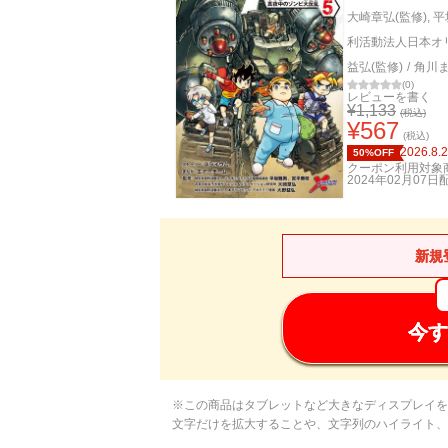
大崎章弘(監修)
,
平
利活動法人日本オ
益弘(監修)
/
角川
(
0
)
レビューを書く
¥
1,133
(税込)
¥
567
(税込)
2026.8.
50%OFF
クーポン利用対象
2024年02月07日
新規
今す
※この商品はタブレットなど大きなディスプレイを
文字だけを拡大することや、文字列のハイライト、