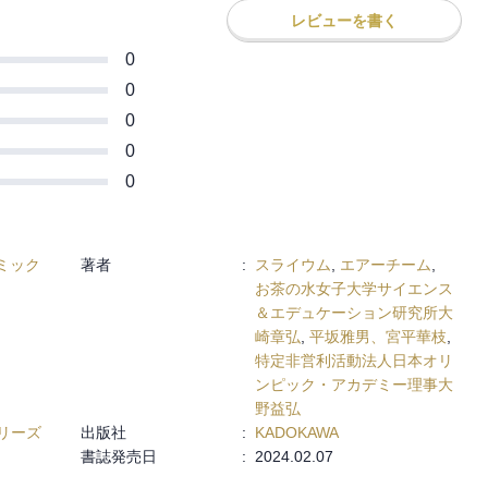
レビューを書く
0
0
0
0
0
ミック
著者
:
スライウム
,
エアーチーム
,
お茶の水女子大学サイエンス
＆エデュケーション研究所大
崎章弘
,
平坂雅男、宮平華枝
,
特定非営利活動法人日本オリ
ンピック・アカデミー理事大
野益弘
リーズ
出版社
:
KADOKAWA
書誌発売日
:
2024.02.07