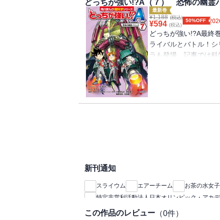
どっちが強い!?A（７） 恐怖の幽霊
最新巻
¥
1,188
(税込)
50%OFF
202
¥
594
(税込)
どっちが強い!?A最
ライバルとバトル！シ
ラも登場。記事では科
関連の事例を掲載。ド
て、科学が楽しく学べ
新刊通知
スライウム
エアーチーム
お茶の水女子
特定非営利活動法人日本オリンピック・アカデ
この作品のレビュー
（
0
件）