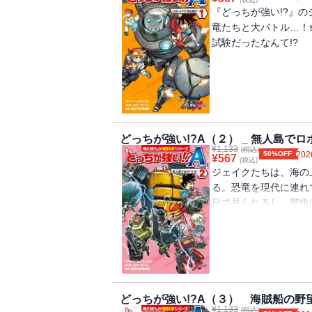
『どっちが強い!?』
竜たちと大バトル…！
試験だったなんて!?
どっちが強い!?A（２） _ 無人島で
¥
1,133
(税込)
50%OFF
202
¥
567
(税込)
ジェイクたちは、海の
る。恐竜を現代に連れ
目で見られるし、階級
クたちばかりねらわれ
どっちが強い!?A（３） 海賊船の野
¥
1,133
(税込)