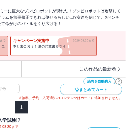
デミーに巨大なゾンビロボットが現れた！ゾンビロボットは攻撃して
ムを無事修正できれば倒せるらしい...!?友達を信じて、Xベンチ
せて命がけのバトルをくり広げる！
キャンペーン実施中
11まで
2026.08.20まで
！全
本と出会おう！ 夏の児童書まつり
この作品の最新巻
続巻を自動購入
から
まとめてカート
※無料、予約、入荷通知のコンテンツはカートに追加されません。
1
入学試験!?
6.08.20
まで