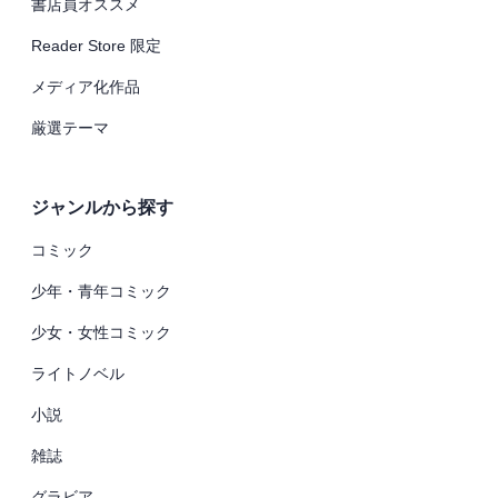
書店員オススメ
Reader Store 限定
メディア化作品
厳選テーマ
ジャンルから探す
コミック
少年・青年コミック
少女・女性コミック
ライトノベル
小説
雑誌
グラビア