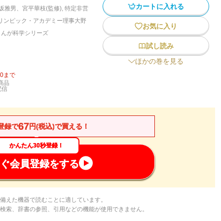
カートに入れる
坂雅男、宮平華枝(監修)
,
特定非営
リンピック・アカデミー理事大野
お気に入り
まんが科学シリーズ
試し読み
ほかの巻を見る
20
まで
商品
配信
67
登録で
円(税込)で買える！
かんたん30秒登録！
ぐ会員登録をする
備えた機器で読むことに適しています。
検索、辞書の参照、引用などの機能が使用できません。