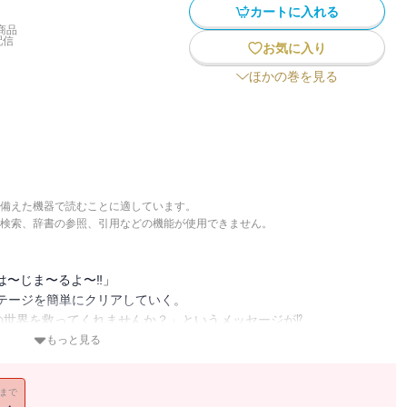
カートに入れる
商品
配信
お気に入り
ほかの巻を見る
備えた機器で読むことに適しています。
検索、辞書の参照、引用などの機能が使用できません。
は〜じま〜るよ〜‼」
テージを簡単にクリアしていく。
の世界を救ってくれませんか？」というメッセージが⁉
界を救いながら配信することに。
もっと見る
て異世界に降りるとエルフの女の子と出会うが・・・。
でてきたり・・・
11まで
⁉