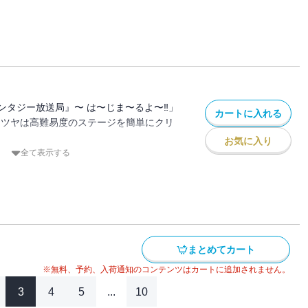
セージが⁉
いで、10億円で異世界を救いながら配信
ときのアバター)として異世界に降りるとエ
が・・・。
団やら魔王軍やらがでてきたり・・・
救うことができるのか⁉
ンタジー放送局』〜 は〜じま〜るよ〜‼」
カートに入れる
テツヤは高難易度のステージを簡単にクリ
お気に入り
多額の投げ銭と「私の世界を救ってくれま
全て表示する
セージが⁉
いで、10億円で異世界を救いながら配信
ときのアバター)として異世界に降りるとエ
が・・・。
団やら魔王軍やらがでてきたり・・・
まとめてカート
救うことができるのか⁉
※無料、予約、入荷通知のコンテンツはカートに追加されません。
3
4
5
...
10