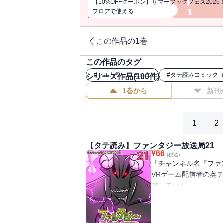
【10%OFFクーポン】サマーブックフェス2026
フロアで使える
この作品の1巻
この作品のタグ
#
フルカラーコミック
#
タテ読みコミック
シリーズ作品(
100
件)
1巻から
新刊
1
2
【タテ読み】ファンタジー放送局21
¥
66
(税込)
「チャンネル名『ファ
VRゲーム配信者の奥
アしていく。
そこへ突然、女神から
せんか？」というメッ
冗談で言った一言のせ