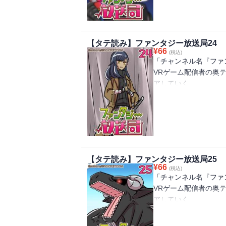
冗談で言った一言のせ
することに。
オーク(ゲーム配信の
ルフの女の子と出会う
【タテ読み】ファンタジー放送局24
仲間が増えたり、騎士
¥
66
(税込)
果たして無事異世界を
「チャンネル名『ファ
VRゲーム配信者の奥
アしていく。
そこへ突然、女神から
せんか？」というメッ
冗談で言った一言のせ
することに。
オーク(ゲーム配信の
ルフの女の子と出会う
【タテ読み】ファンタジー放送局25
仲間が増えたり、騎士
¥
66
(税込)
果たして無事異世界を
「チャンネル名『ファ
VRゲーム配信者の奥
アしていく。
そこへ突然、女神から
せんか？」というメッ