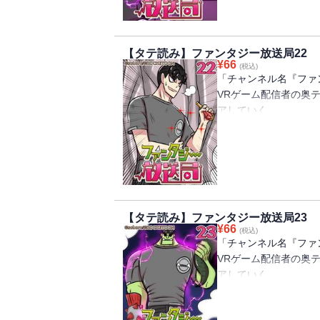
することに。
オーク(ゲーム配信の
ルフの女の子と出会う
【タテ読み】ファンタジー放送局22
仲間が増えたり、騎士
¥
66
(税込)
果たして無事異世界を
「チャンネル名『ファ
VRゲーム配信者の奥
アしていく。
そこへ突然、女神から
せんか？」というメッ
冗談で言った一言のせ
することに。
オーク(ゲーム配信の
ルフの女の子と出会う
【タテ読み】ファンタジー放送局23
仲間が増えたり、騎士
¥
66
(税込)
果たして無事異世界を
「チャンネル名『ファ
VRゲーム配信者の奥
アしていく。
そこへ突然、女神から
せんか？」というメッ