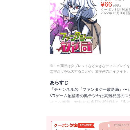
¥
66
(税込)
クーポン利用対象
2022年12月03日
※この商品はタブレットなど大きなディスプレイを
文字だけを拡大することや、文字列のハイライト、
あらすじ
「チャンネル名『ファンタジー放送局』〜 
VRゲーム配信者の奥テツヤは高難易度のス
そこへ突然、女神から多額の投げ銭と「私
冗談で言った一言のせいで、10億円で異世
オーク(ゲーム配信のときのアバター)とし
仲間が増えたり、騎士団やら魔王軍やらが
クーポン対象
10%OFF
2026.08.
果たして無事異世界を救うことができるのか