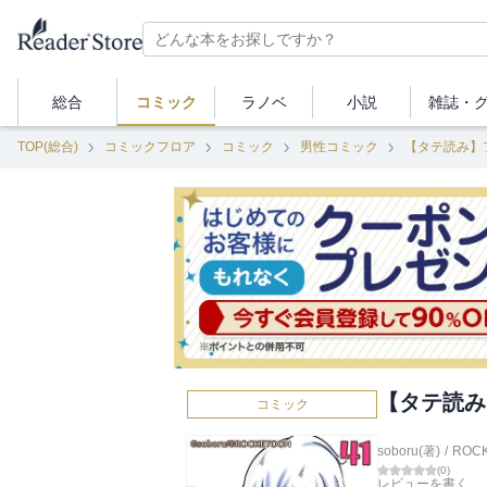
総合
コミック
ラノベ
小説
雑誌・
TOP(総合)
コミックフロア
コミック
男性コミック
【タテ読み】
【タテ読み
コミック
soboru(著)
/
ROC
(
0
)
レビューを書く