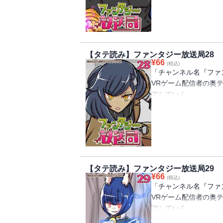
せんか？」というメッ
冗談で言った一言のせ
することに。
オーク(ゲーム配信の
ルフの女の子と出会う
【タテ読み】ファンタジー放送局28
仲間が増えたり、騎士
¥
66
(税込)
果たして無事異世界を
「チャンネル名『ファ
VRゲーム配信者の奥
アしていく。
そこへ突然、女神から
せんか？」というメッ
冗談で言った一言のせ
することに。
オーク(ゲーム配信の
ルフの女の子と出会う
【タテ読み】ファンタジー放送局29
仲間が増えたり、騎士
¥
66
(税込)
果たして無事異世界を
「チャンネル名『ファ
VRゲーム配信者の奥
アしていく。
そこへ突然、女神から