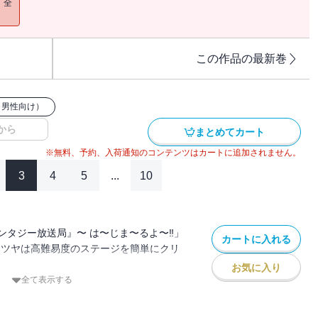
！全
この作品の最新巻
（男性向け）
から
まとめてカート
※無料、予約、入荷通知のコンテンツはカートに追加されません。
3
4
5
...
10
ンタジー放送局』〜 は〜じま〜るよ〜‼」
カートに入れる
テツヤは高難易度のステージを簡単にクリ
お気に入り
多額の投げ銭と「私の世界を救ってくれま
全て表示する
セージが⁉
いで、10億円で異世界を救いながら配信