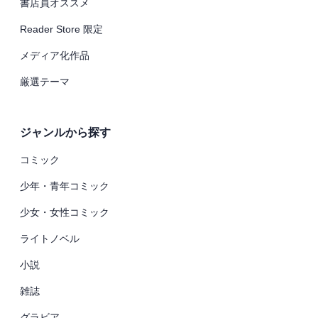
書店員オススメ
Reader Store 限定
メディア化作品
厳選テーマ
ジャンルから探す
コミック
少年・青年コミック
少女・女性コミック
ライトノベル
小説
雑誌
グラビア