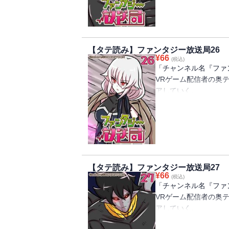
冗談で言った一言のせ
することに。
オーク(ゲーム配信の
ルフの女の子と出会う
【タテ読み】ファンタジー放送局26
仲間が増えたり、騎士
¥
66
(税込)
果たして無事異世界を
「チャンネル名『ファ
VRゲーム配信者の奥
アしていく。
そこへ突然、女神から
せんか？」というメッ
冗談で言った一言のせ
することに。
オーク(ゲーム配信の
ルフの女の子と出会う
【タテ読み】ファンタジー放送局27
仲間が増えたり、騎士
¥
66
(税込)
果たして無事異世界を
「チャンネル名『ファ
VRゲーム配信者の奥
アしていく。
そこへ突然、女神から