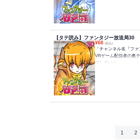
せんか？」というメッ
冗談で言った一言のせ
することに。
オーク(ゲーム配信の
ルフの女の子と出会う
【タテ読み】ファンタジー放送局30
仲間が増えたり、騎士
¥
66
(税込)
果たして無事異世界を
「チャンネル名『ファ
VRゲーム配信者の奥
アしていく。
そこへ突然、女神から
せんか？」というメッ
冗談で言った一言のせ
することに。
オーク(ゲーム配信の
ルフの女の子と出会う
仲間が増えたり、騎士
果たして無事異世界を
1
2