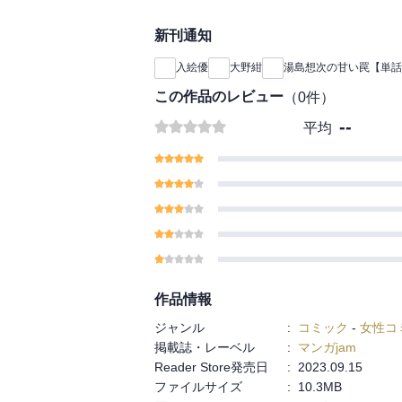
新刊通知
入絵優
大野紺
湯島想次の甘い罠【単話
この作品のレビュー
（
0
件）
--
平均
作品情報
ジャンル
:
コミック
-
女性コ
掲載誌・レーベル
:
マンガjam
Reader Store発売日
:
2023.09.15
ファイルサイズ
:
10.3MB