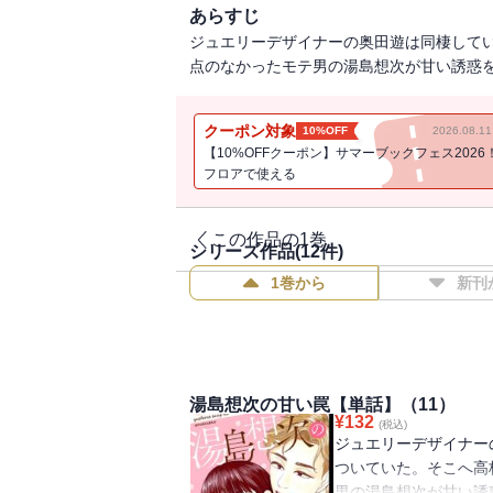
あらすじ
ジュエリーデザイナーの奥田遊は同棲して
点のなかったモテ男の湯島想次が甘い誘惑
クーポン対象
10%OFF
2026.08.
【10%OFFクーポン】サマーブックフェス2026
フロアで使える
この作品の1巻
シリーズ作品(
12
件)
1巻から
新刊
湯島想次の甘い罠【単話】（11）
¥
132
(税込)
ジュエリーデザイナー
ついていた。そこへ高
男の湯島想次が甘い誘