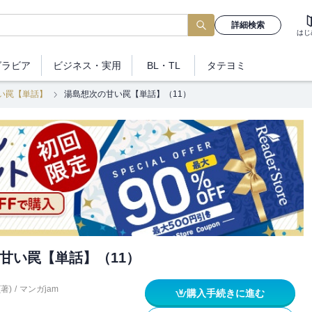
詳細検索
はじ
グラビア
ビジネス
・実用
BL・TL
タテヨミ
い罠【単話】
湯島想次の甘い罠【単話】（11）
甘い罠【単話】（11）
著)
/
マンガjam
購入手続きに進む