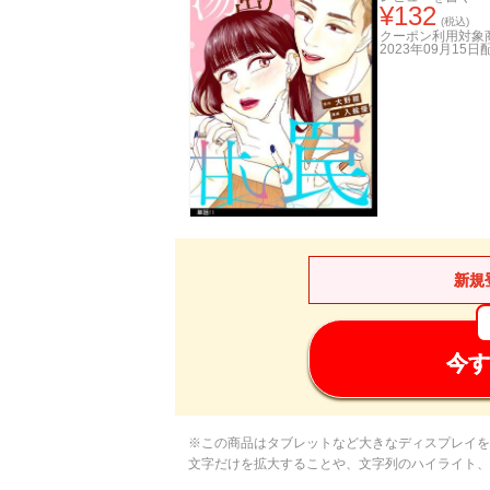
¥
132
(税込)
クーポン利用対象
2023年09月15日
新規
今す
※この商品はタブレットなど大きなディスプレイを
文字だけを拡大することや、文字列のハイライト、