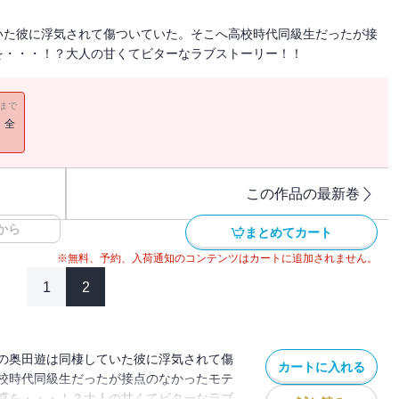
いた彼に浮気されて傷ついていた。そこへ高校時代同級生だったが接
を・・・！？大人の甘くてビターなラブストーリー！！
11まで
！全
この作品の最新巻
から
まとめてカート
※無料、予約、入荷通知のコンテンツはカートに追加されません。
1
2
の奥田遊は同棲していた彼に浮気されて傷
カートに入れる
校時代同級生だったが接点のなかったモテ
惑を・・・！？大人の甘くてビターなラブ