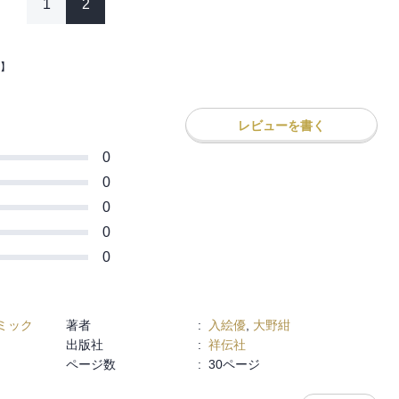
1
2
】
レビューを書く
0
0
0
0
0
ミック
著者
:
入絵優
,
大野紺
出版社
:
祥伝社
ページ数
:
30ページ