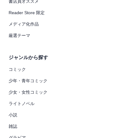
書店員オススメ
Reader Store 限定
メディア化作品
厳選テーマ
ジャンルから探す
コミック
少年・青年コミック
少女・女性コミック
ライトノベル
小説
雑誌
グラビア