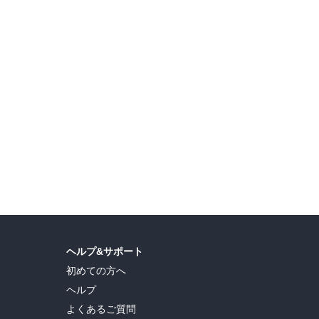
直司
,
久世蘭
,
田中ドリル
,
御手元
,
吉河美希
,
鈴木央
,
ヒロユキ
,
五十嵐正邦
,
安田剛士
,
ヘルプ&サポート
初めての方へ
ヘルプ
よくあるご質問