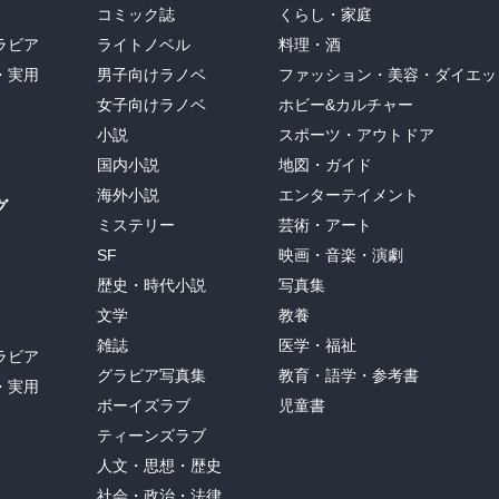
コミック誌
くらし・家庭
ラビア
ライトノベル
料理・酒
・実用
男子向けラノベ
ファッション・美容・ダイエッ
女子向けラノベ
ホビー&カルチャー
小説
スポーツ・アウトドア
国内小説
地図・ガイド
海外小説
エンターテイメント
グ
ミステリー
芸術・アート
SF
映画・音楽・演劇
歴史・時代小説
写真集
文学
教養
雑誌
医学・福祉
ラビア
グラビア写真集
教育・語学・参考書
・実用
ボーイズラブ
児童書
ティーンズラブ
人文・思想・歴史
社会・政治・法律