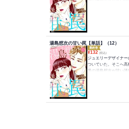
ストーリー！！
湯島想次の甘い罠【単話】（12）
最終巻
¥
132
(税込)
ジュエリーデザイナー
ついていた。そこへ高
男の湯島想次が甘い誘
ストーリー！！