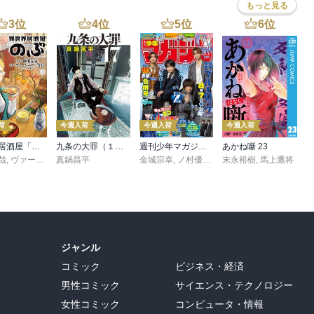
もっと見る
3
位
4
位
5
位
6
位
荷
今週入荷
今週入荷
今週入荷
異世界居酒屋「のぶ」(22)
九条の大罪（１７）
週刊少年マガジン 2026年36・37号[2026年8月5日発売]
あかね噺 23
哉
,
ヴァージニア二等兵
真鍋昌平
,
転
金城宗幸
,
ノ村優介
,
真島ヒロ
末永裕樹
,
宮島礼吏
,
馬上鷹将
,
新川
ジャンル
コミック
ビジネス・経済
男性コミック
サイエンス・テクノロジー
女性コミック
コンピュータ・情報