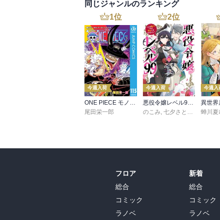
同じジャンルのランキング
1
位
2
位
今週入荷
今週入荷
今週入
ONE PIECE モノクロ版 115
悪役令嬢レベル99 ～私は裏ボスですが魔王ではありません～ その６
尾田栄一郎
のこみ
,
七夕さとり
,
Tea
蝉川夏
フロア
新着
総合
総合
コミック
コミック
ラノベ
ラノベ