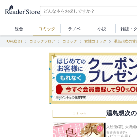
総合
コミック
ラノベ
小説
雑誌・
TOP(総合)
コミックフロア
コミック
女性コミック
湯島想次の甘
湯島想次の
コミック
入絵優(著)
,
大野紺(
(
0
)
レビューを書く