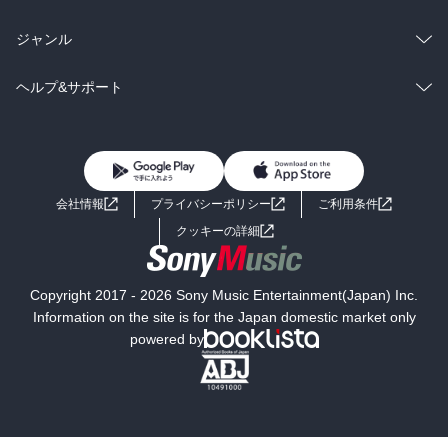
BL・TL
雑誌・グラビア
ビジネス・実用
ラノベ
小説
総合
コミック
ジャンル
BL・TL
雑誌・グラビア
ビジネス・実用
ラノベ
小説
コミック
男性コミック
ヘルプ&サポート
BL・TL
雑誌・グラビア
ビジネス・実用
女性コミック
コミック誌
初めての方へ
ヘルプ
BL・TL
ライトノベル
男子向けラノベ
よくあるご質問
お問い合わせ
会社情報
プライバシーポリシー
ご利用条件
女子向けラノベ
小説
利用規約
クッキーの詳細
国内小説
海外小説
Copyright 2017 - 2026 Sony Music Entertainment(Japan) Inc.
ミステリー
SF
Information on the site is for the Japan domestic market only
powered by
歴史・時代小説
文学
雑誌
グラビア写真集