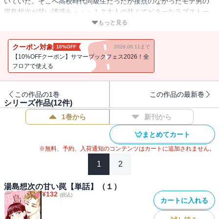
いていた。そこへ高校時代同級生だったが接点のなかったモテ男の
湯島想次が甘い誘惑を・・・！？大人の甘くてビターなラブストー
リー！！
もっと見る
クーポン対象
10%OFF
2026.08.11まで
【10%OFFクーポン】サマーブックフェス2026！全
フロアで使える
この作品の1巻
この作品の最新巻
シリーズ作品(
12
件)
1巻から
新刊から
まとめてカート
※無料、予約、入荷通知のコンテンツはカートに追加されません。
1
2
湯島想次の甘い罠【単話】（１）
¥
132
(税込)
カートに入れる