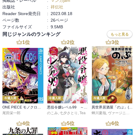
掲載誌・レーベル
:
マンガjam
出版社
:
祥伝社
Reader Store発売日
:
2023.08.18
ページ数
:
26ページ
ファイルサイズ
:
9.5MB
同じジャンルのランキング
もっと見る
1
位
2
位
3
位
今週入荷
今週入荷
今週入荷
ONE PIECE モノクロ版 115
悪役令嬢レベル99 ～私は裏ボスですが魔王ではありません～ その６
異世界居酒屋「のぶ」(22)
尾田栄一郎
のこみ
,
七夕さとり
,
Tea
蝉川夏哉
,
ヴァージニア二等兵
4
位
5
位
6
位