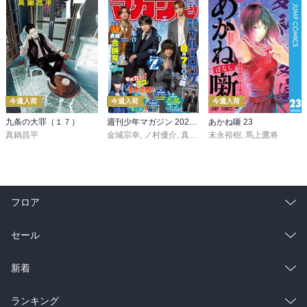
今週入荷
今週入荷
今週入荷
九条の大罪（１７）
週刊少年マガジン 2026年36・37号[2026年8月5日発売]
あかね噺 23
真鍋昌平
金城宗幸
,
ノ村優介
,
真島ヒロ
末永裕樹
,
宮島礼吏
,
馬上鷹将
,
新川直司
,
久
フロア
総合
コミック
セール
ラノベ
小説
総合
コミック
新着
雑誌・グラビア
ビジネス・実用
ラノベ
小説
総合
コミック
ランキング