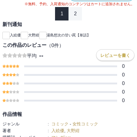
※無料、予約、入荷通知のコンテンツはカートに追加されません。
1
2
新刊通知
入絵優
大野紺
湯島想次の甘い罠【単話】
この作品のレビュー
（
0
件）
--
レビューを書く
平均
0
0
0
0
0
作品情報
ジャンル
:
コミック
-
女性コミック
著者
:
入絵優
,
大野紺