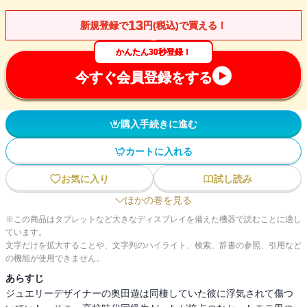
13
新規登録で
円(税込)で買える！
かんたん30秒登録！
今すぐ会員登録をする
購入手続きに進む
カートに入れる
お気に入り
試し読み
ほかの巻を見る
※この商品はタブレットなど大きなディスプレイを備えた機器で読むことに適し
ています。
文字だけを拡大することや、文字列のハイライト、検索、辞書の参照、引用など
の機能が使用できません。
あらすじ
ジュエリーデザイナーの奥田遊は同棲していた彼に浮気されて傷つ