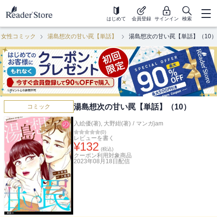
はじめて
会員登録
サインイン
検索
女性コミック
湯島想次の甘い罠【単話】
湯島想次の甘い罠【単話】（10）
湯島想次の甘い罠【単話】（10）
コミック
入絵優(著)
,
大野紺(著)
/
マンガjam
(
0
)
レビューを書く
¥
132
(税込)
クーポン利用対象商品
2023年08月18日
配信