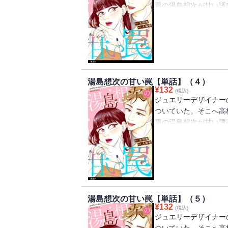
男の湯島想次が甘い誘
ストーリー！！
湯島想次の甘い罠【単話】（４）
¥
132
(税込)
ジュエリーデザイナー
ついていた。そこへ高
男の湯島想次が甘い誘
ストーリー！！
湯島想次の甘い罠【単話】（５）
¥
132
(税込)
ジュエリーデザイナー