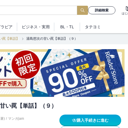
詳細検索
はじ
グラビア
ビジネス
・実用
BL・TL
タテヨミ
い罠【単話】
湯島想次の甘い罠【単話】（９）
甘い罠【単話】（９）
著)
/
マンガjam
購入手続きに進む