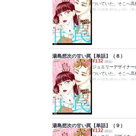
ついていた。そこへ高
男の湯島想次が甘い誘
ストーリー！！
湯島想次の甘い罠【単話】（８）
¥
132
(税込)
ジュエリーデザイナー
ついていた。そこへ高
男の湯島想次が甘い誘
ストーリー！！
湯島想次の甘い罠【単話】（９）
¥
132
(税込)