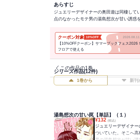
あらすじ
ジュエリーデザイナーの奥田遊は同棲して
点のなかったモテ男の湯島想次が甘い誘惑
クーポン対象
10%OFF
2026.08.
【10%OFFクーポン】サマーブックフェス2026
フロアで使える
この作品の1巻
シリーズ作品(
12
件)
1巻から
新刊
湯島想次の甘い罠【単話】（１）
¥
132
(税込)
ジュエリーデザイナー
ついていた。そこへ高
男の湯島想次が甘い誘