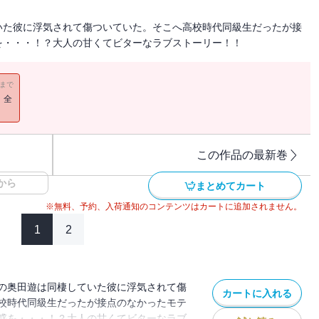
いた彼に浮気されて傷ついていた。そこへ高校時代同級生だったが接
を・・・！？大人の甘くてビターなラブストーリー！！
11まで
！全
この作品の最新巻
から
まとめてカート
※無料、予約、入荷通知のコンテンツはカートに追加されません。
1
2
の奥田遊は同棲していた彼に浮気されて傷
カートに入れる
校時代同級生だったが接点のなかったモテ
惑を・・・！？大人の甘くてビターなラブ