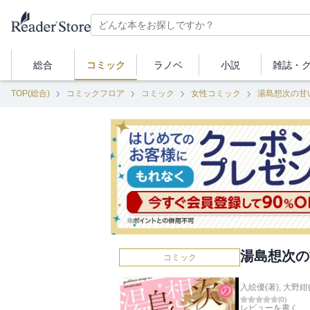
総合
コミック
ラノベ
小説
雑誌・
TOP(総合)
コミックフロア
コミック
女性コミック
湯島想次の甘
湯島想次の
コミック
入絵優(著)
,
大野紺(
(
0
)
レビューを書く