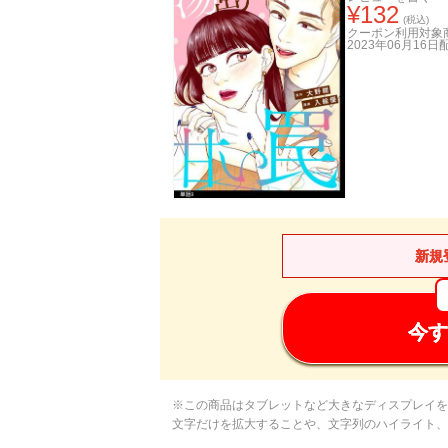
¥
132
(税込)
クーポン利用対象
2023年06月16日
新規
今す
※この商品はタブレットなど大きなディスプレイを
文字だけを拡大することや、文字列のハイライト、