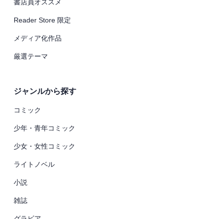
書店員オススメ
Reader Store 限定
メディア化作品
厳選テーマ
ジャンルから探す
コミック
少年・青年コミック
少女・女性コミック
ライトノベル
小説
雑誌
グラビア