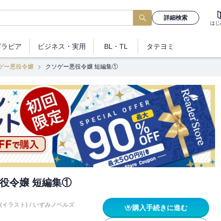
詳細検索
はじ
グラビア
ビジネス
・実用
BL・TL
タテヨミ
ゲー悪役令嬢
クソゲー悪役令嬢 短編集①
役令嬢 短編集①
(イラスト)
/
いずみノベルズ
購入手続きに進む