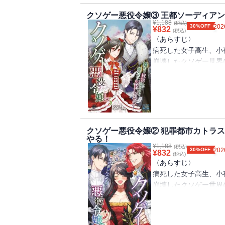
念願の王立学園入学だ
【目次】
今回は、今まで語るこ
うなんて全然嬉しくな
クソゲー悪役令嬢③ 王都ソーディア
姫君は次期伯爵と婚約
や、聖女セシリア、邪
¥
1,188
その上女子寮には、黒
(税込)
30%OFF
202
悪役令嬢はお母様を助
¥
832
段とは違う角度から見
(税込)
悪女子があちこちに。
悪役令嬢は学校の怪談
〈あらすじ〉
そして！なんと「クソ
王妹殿下クリスはかっ
婚約披露宴の後日談
病死した女子高生、小
りコミカライズされる
イラは弱気になっちゃ
緑の後日談
崩壊したクソゲー世界
に！
る震えて逃げ出そうと
怪談の後日談
滅亡ルートしか存在し
【目次】
騎士科にはヴァンとケ
悪役令嬢はハロウィン
悪役令嬢は転入生を迎
に手が出せない！
悪役令嬢は専属デザイ
学園を卒業した兄様と
病弱少女は女神のダン
友達に囲まれた楽しい
のは、腹黒王妃様の罠
悪役令嬢は女神のダン
こんな状況でどうやっ
両親は出張中でアテに
ちゃったし、部下たち
書籍版特典SS
クソゲー悪役令嬢② 犯罪都市カトラ
喧嘩上等悪役令嬢は、
やる！
その上少女社交界では
クソゲー攻略中（小夜
ない！
¥
1,188
(税込)
三人も婚約者がいるし
30%OFF
202
舞台裏のエピローグ（
¥
832
(税込)
〈著者からの一言〉
り。
美しい少女（フランド
〈あらすじ〉
今回から楽しい学園編
小夜子にお菓子を（リ
病死した女子高生、小
授業イベントなんて起
こんな調子で王立学園
崩壊したクソゲー世界
ルが勃発してます。
社交界デビューはどう
滅亡ルートしか存在し
リリアーナが社交界デ
っていうか、まともな
っとだけ加速！
やっと家族の問題が解
オマケのSSは相変わ