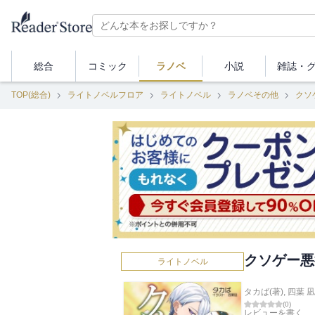
総合
コミック
ラノベ
小説
雑誌・
TOP(総合)
ライトノベルフロア
ライトノベル
ラノベその他
クソ
クソゲー悪
ライトノベル
タカば(著)
,
四葉 凪
(
0
)
レビューを書く