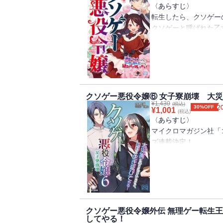
悪役令嬢はひと休みし
バイバルが幕を開ける
〈あらすじ〉
悪役令嬢は断罪したい
転生したら、クソゲー
悪役令嬢は後始末がし
〈著者からの一言〉
クソゲーと呼ばれた乙
女子寮を破壊してしま
茶会大失敗の瞬間に記
書籍版特典ショートス
に突入です！
は病弱で短い命を終え
ライラの一番長い一日
今度は王妃の悪意のお
トに飛び込むなんて聞
一目あなたに（フラン
衣食住は揃っていても
で避けられ、挙げ句の
従軍命令（ジェイド視
れない！
ー一直線かと思いきや
旅立つあなたに（フラ
今回も、恋愛SF陰謀
に魔法使いと従者を味
クソゲー悪役令嬢⑥ 女子寮崩壊 大
きます！
¥
1,430
が、現れた謎の美青年
(税込)
30%OFF
2
¥
1,001
(税込)
グまみれの運命に、バ
〈あらすじ〉
【目次】
コミックライドアイビ
マイクロマガジン社「
悪役令嬢は避難したい
突破の転生悪役令嬢フ
ズ連載決定！
悪役令嬢は離宮で過ご
悪役令嬢は離宮から脱
〈著者からの一言〉
病死した女子高生、小
まさかの新装版発売で
崩壊したクソゲー世界
書籍版特典ショートス
思いもよらない事態に
滅亡ルートしか存在し
先輩メイドの憂鬱（タ
大筋は変わりませんが
女神の作りだしたバグ
聖女の目覚め（ディッ
読みやすくなってます
た・・・・・・と思っ
クソゲー悪役令嬢外伝 無理ゲー転生
王子の決意（オリヴァ
初めて手に取った方も
してやる！
だった！
クソゲー攻略中（小夜