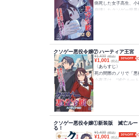
病死した女子高生、小
崩壊したクソゲー世界
【目次】
滅亡ルートしか存在し
姫君は次期伯爵と婚約したい
今度の舞台は王宮大法
悪役令嬢はお母様を助けたい
役立たずと噂の『置物
悪役令嬢は学校の怪談を語りたい
始まる！
婚約披露宴の後日談
犯人於として捕まえら
緑の後日談
彼女に暗殺を命じた王
クソゲー悪役令嬢⑦ ハーティア王宮
怪談の後日談
¥
1,430
(税込)
そして一方、攫われた
30%OFF
2
¥
1,001
悪役令嬢はハロウィンイベントを成功させ
(税込)
ハラハラドキドキの新
〈あらすじ〉
悪役令嬢は専属デザイナーを雇いたい
死の間際のノリで「悪
〈著者からの一言〉
小夜子は、“滅亡ルー
祝八巻！外伝等を含め
覚めた先は、救済イベ
です！
そんな中、彼女――リ
今回も王宮が舞台なの
う最悪の大災害。避難
ってかわって、法廷バ
陰謀と悪意が渦巻く王
ついに、あの憎き王妃
出迎えるのは、王妃の
キレキレの宰相閣下の
べながら、彼女は次々
クソゲー悪役令嬢①新装版 滅亡ルー
は？）
る！
リィは翻弄されながら
¥
1,430
【目次】
(税込)
破滅前提の運命にあら
30%OFF
2
¥
1,001
(税込)