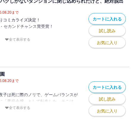
 バグしかないダンジョンに閉じ込められたけど、絶対脱出
したい
シアの侍女たちが次々と倒れる事件が発
保したい
に転生・・・・・・ですが！もちろん事件
のヒ素だった・・・・・・。
6.08.20
まで
決したい
談を語りたい」
カートに入れる
りコミカライズ決定！
あり谷あり、ピンチありの楽しい話にして
ることになったリリアーナたち。そこに
賞・セカンドチャンス賞受賞！
でお付き合いください。
試し読み
学校の七不思議』が存在した。その内容と
視点）
全て表示する
アーナ視点）
お気に入り
ミステリとファンタジーをぎゅっと詰めこ
夜子は死に際のノリで、ゲームバランスが
ら脱出したい
に「悪役令嬢」として転生した。そこは、
町から脱出したい
ないトンデモ世界。
したい
が。
姿で、女神のダンジョンに閉じ込められ
学園
ーズ初の外伝・短編集です。
6.08.20
まで
視点）
測できないクリスたちお話や、ファンタジ
戦闘経験ゼロの気弱聖女セシリアと、腹黒
カートに入れる
学ミステリなど、中編エピソードを中心に
夜子は死に際のノリで、ゲームバランスが
だよっ！
試し読み
に「悪役令嬢」として転生した。そこは、
開を考えなくていい・・・・・・つまり好
？
ないトンデモ世界。
全て表示する
ッチが入った結果、令嬢ものの舞台であり
お気に入り
線だの謎単語が飛び交っています。
で、病弱少女小夜子が奮闘する？！
ンと結婚を誓うはずが、何故か王子様と婚
お楽しみください！