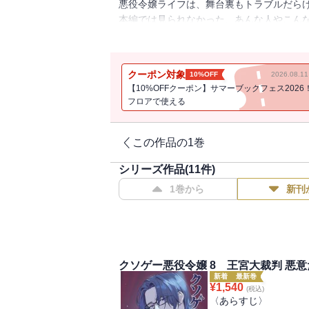
悪役令嬢ライフは、舞台裏もトラブルだらけ
本編では見られなかった、あんな人やこん
「姫君は次期伯爵と婚約したい」
クレイモアの人気カップル、クリスとヴァ
を、王妃がおとなしく見送るはずもなく・
クーポン対象
10%OFF
2026.08.
「悪役令嬢はお母様を助けたい」
【10%OFFクーポン】サマーブックフェス2026
リリアーナの母レティシアの侍女たちが次
フロアで使える
た・・・・・・。
「悪役令嬢は学校の怪談を語りたい」
王立学園で寮生活を送ることになったリリ
この作品の1巻
た。その内容とは・・・・・・。
シリーズ作品(
11
件)
陰謀とバトルと科学とミステリとファンタ
1巻から
新刊
〈作者からの一言〉
クソゲー悪役令嬢シリーズ初の外伝・短編
リリィ視点では絶対観測できないクリスた
ピソードを中心にまとめました。
クソゲー悪役令嬢 8 王宮大裁判 悪
外伝、つまり本編の展開を考えなくていい
新着
最新巻
¥
1,540
(税込)
ものの舞台でありながら、ヒ素だの紫外線
〈あらすじ〉
やりたい放題の一冊をお楽しみください！