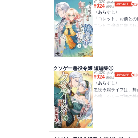
た方も、みんな楽しめ
¥
1,320
(税込)
命は助かったけど、寝
30%OFF
202
¥
924
(税込)
ください！
住むところも、着るも
〈あらすじ〉
外に助けを求めように
「コレット、お前との
【目次】
い！
コンビニ強盗に殺され
プロローグ
学生たちとわずかな大
「救世のヒロイン」と
悪役令嬢は兄と仲良く
そして、その裏で明か
未完成のそこはゲーム
悪役令嬢は魔法使いに
孤立無援の学園で、悪
転生早々いきなり裏切
悪役令嬢はお茶会デビ
隣国の王子の花嫁にな
悪役令嬢は領地で暗躍
〈著者からの一言〉
持参金はすべて奪われ
今回の舞台は、大規模
紫苑をこの世界に連れ
クソゲー悪役令嬢 短編集①
書籍版特典ショートス
女子寮は崩壊するわ、
¥
1,320
ロ。
(税込)
30%OFF
202
クソゲー攻略中（小夜
¥
924
(税込)
んやわんやです。
頼れるのは、サポート
悪役令嬢はお風呂に入
〈あらすじ〉
その裏で、王家の謎が
クソゲー世界の500
悪役令嬢はお勉強会が
悪役令嬢ライフは、舞
す。
が始まる！
令嬢、シリーズ初の外
恋愛SF陰謀ファンタ
電子書籍版特典ショー
本編では見られなかっ
楽しみください。
〈著者からの一言〉
まだ見ぬ君へ（フラン
「姫君は次期伯爵と婚
クソゲー悪役令嬢シリ
クレイモアの人気カッ
【目次】
とあいなりました！
話。王宮から脱出しよ
悪役令嬢は大災害を生
舞台は本編シリーズよ
しく見送るはずもなく
悪役令嬢は超技術を使
ティア王国を作った、
「悪役令嬢はお母様を