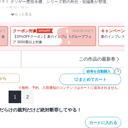
？！ クソゲー悪役令嬢、シリーズ初の外伝・短編集が登場。
な人の裏話が集結。
もっと見る
ンの婚約披露宴のお話。王宮から脱出しようとするクリスティーヌ
・・・・・。
クーポン対象
キャンペーン
11まで
20%OFF
2026.08.20まで
！全
【20%OFFクーポン】夏のインプレスグループフェ
夏のインプレスグ
々と倒れる事件が発生！ その原因は猛毒のヒ素だっ
ア 3000冊以上対象
アーナたち。そこには、現代日本と同じ『学校の七不思議』が存在し
この作品の最新巻
ジーをぎゅっと詰めこんだ一冊です！
続巻を自動購入
から
まとめてカート
※無料、予約、入荷通知のコンテンツはカートに追加されません。
集です。
1
2
ちお話や、ファンタジーを舞台にしたエセ科学ミステリなど、中編エ
意だらけの裁判だけど絶対断罪してやる！
・・・・・・つまり好き勝手できる！とスイッチが入った結果、令嬢
だの謎単語が飛び交っています。
カートに入れる