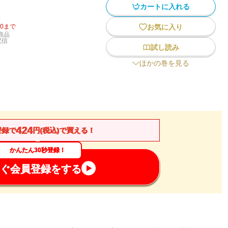
カートに入れる
20
まで
お気に入り
商品
配信
試し読み
ほかの巻を見る
424
登録で
円(税込)で買える！
かんたん30秒登録！
ぐ会員登録をする