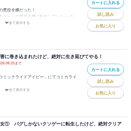
たい
！
カートに入れる
の悪役令嬢だった！
たい
試し読み
女ゲームの悪役令嬢に転生していた──お
ったので、学園要素から一転、王宮陰謀編
憶を取り戻した少女・リリアーナ。前世で
全て表示する
お気に入り
トーリー
た小夜子が、よりによって最凶の悪女ルー
（ライラ視点）
膝元でのサバイバル生活を強いられます。
いてない！王子には嫌われ、騎士にはガチ
ドール視点）
、毒やら悪意やらで何ひとつ素直に受け取
果てに兄からは「死ね」発言。もう詰みゲ
点）
、持ち前の行動力で家族とガチ和解、さら
ンドール視点）
そのほか、要素盛りだくさんでガンガンい
方に引きずり込む暴走ムーブに突入！だ
災害に巻き込まれたけど、絶対に生き延びてやる！
が物語をさらなるカオスに導いていく。バ
026.08.20
まで
ッドエンド上等で立ち向かえ！
カートに入れる
ーにてコミカライズ連載中！PV累計500万
コミックライドアイビー」にてコミカライ
ァンタジー、まさかの新装版再登場！
試し読み
したい
全て表示する
出したい
お気に入り
夜子は死に際のノリで、ゲームバランスが
す！！
に「悪役令嬢」として転生した。そこは、
トーリー
、作者の私が一番びっくりしています。
ないトンデモ世界。
ニア視点）
、余計な描写などを修正して大幅に加筆し
だらけのダンジョンから脱出し
ツ視点）
！
たら、次に襲ってきたのは大規模地震災害
王女① バグしかないクソゲーに転生したけど、絶対クリア
ー視点）
、ウェブ版から入った方も、旧版から入っ
子視点）